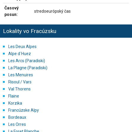
Časový
stredoeurópský čas
posun:
Lokality vo Fracúzsku
Les Deux Alpes
Alpe d´Huez
Les Arcs (Paradiski)
La Plagne (Paradiski)
Les Menuires
Risoul / Vars
Val Thorens
Flaine
Korzika
Francúzske Alpy
Bordeaux
Les Orres
La Foret Blanche