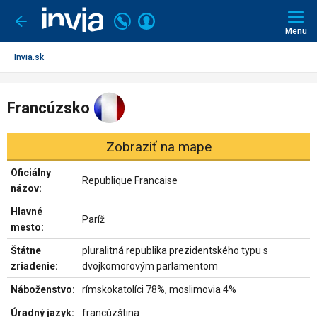
Invia.sk
Volajte
Prihlásiť
Ísť
späť
+421
Menu
sa
2
3221
Invia.sk
0491
Francúzsko
Zobraziť na mape
Oficiálny
Republique Francaise
názov:
Hlavné
Paríž
mesto:
Štátne
pluralitná republika prezidentského typu s
zriadenie:
dvojkomorovým parlamentom
Náboženstvo:
rímskokatolíci 78%, moslimovia 4%
Úradný jazyk:
francúzština