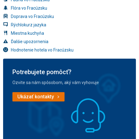
Flóra vo Fracúzsku
Doprava vo Fracúzsku
Rýchlokurz jazyka
Miestna kuchyňa
Ďalšie upozornenia
Hodnotenie hotela vo Fracúzsku
Potrebujete pomôcť?
Ozvite sa nám spôsobom, aký vám vyhovuje
Ukázať kontakty