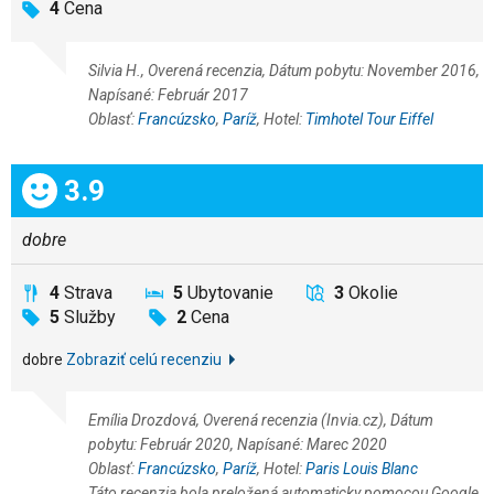
4
Cena
Silvia H., Overená recenzia, Dátum pobytu: November 2016,
Napísané: Február 2017
Oblasť:
Francúzsko
,
Paríž
, Hotel:
Timhotel Tour Eiffel
Celkom:
3.9
dobre
4
Strava
5
Ubytovanie
3
Okolie
5
Služby
2
Cena
dobre
Zobraziť celú recenziu
Emília Drozdová, Overená recenzia (Invia.cz), Dátum
pobytu: Február 2020, Napísané: Marec 2020
Oblasť:
Francúzsko
,
Paríž
, Hotel:
Paris Louis Blanc
Táto recenzia bola preložená automaticky pomocou Google