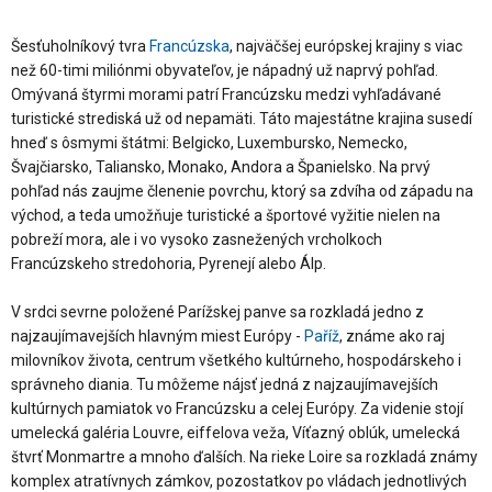
Šesťuholníkový tvra
Francúzska
, najväčšej európskej krajiny s viac
než 60-timi miliónmi obyvateľov, je nápadný už naprvý pohľad.
Omývaná štyrmi morami patrí Francúzsku medzi vyhľadávané
turistické strediská už od nepamäti. Táto majestátne krajina susedí
hneď s ôsmymi štátmi: Belgicko, Luxembursko, Nemecko,
Švajčiarsko, Taliansko, Monako, Andora a Španielsko. Na prvý
pohľad nás zaujme členenie povrchu, ktorý sa zdvíha od západu na
východ, a teda umožňuje turistické a športové vyžitie nielen na
pobreží mora, ale i vo vysoko zasnežených vrcholkoch
Francúzskeho stredohoria, Pyrenejí alebo Álp.
V srdci sevrne položené Parížskej panve sa rozkladá jedno z
najzaujímavejších hlavným miest Európy -
Paříž
, známe ako raj
milovníkov života, centrum všetkého kultúrneho, hospodárskeho i
správneho diania. Tu môžeme nájsť jedná z najzaujímavejších
kultúrnych pamiatok vo Francúzsku a celej Európy. Za videnie stojí
umelecká galéria Louvre, eiffelova veža, Víťazný oblúk, umelecká
štvrť Monmartre a mnoho ďalších. Na rieke Loire sa rozkladá známy
komplex atratívnych zámkov, pozostatkov po vládach jednotlivých