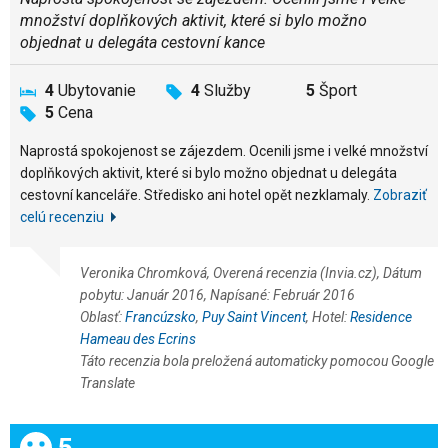
množství doplňkových aktivit, které si bylo možno
objednat u delegáta cestovní kance
4
Ubytovanie
4
Služby
5
Šport
5
Cena
Naprostá spokojenost se zájezdem. Ocenili jsme i velké množství
doplňkových aktivit, které si bylo možno objednat u delegáta
cestovní kanceláře. Středisko ani hotel opět nezklamaly.
Zobraziť
celú recenziu
Veronika Chromková, Overená recenzia (Invia.cz), Dátum
pobytu: Január 2016, Napísané: Február 2016
Oblasť:
Francúzsko
,
Puy Saint Vincent
, Hotel:
Residence
Hameau des Ecrins
Táto recenzia bola preložená automaticky pomocou Google
Translate
Celkom:
5