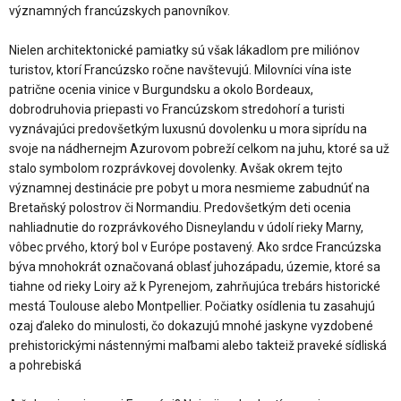
významných francúzskych panovníkov.
Nielen architektonické pamiatky sú však lákadlom pre miliónov
turistov, ktorí Francúzsko ročne navštevujú. Milovníci vína iste
patrične ocenia vinice v Burgundsku a okolo Bordeaux,
dobrodruhovia priepasti vo Francúzskom stredohorí a turisti
vyznávajúci predovšetkým luxusnú dovolenku u mora siprídu na
svoje na nádhernejm Azurovom pobreží celkom na juhu, ktoré sa už
stalo symbolom rozprávkovej dovolenky. Avšak okrem tejto
významnej destinácie pre pobyt u mora nesmieme zabudnúť na
Bretaňský polostrov či Normandiu. Predovšetkým deti ocenia
nahliadnutie do rozprávkového Disneylandu v údolí rieky Marny,
vôbec prvého, ktorý bol v Európe postavený. Ako srdce Francúzska
býva mnohokrát označovaná oblasť juhozápadu, územie, ktoré sa
tiahne od rieky Loiry až k Pyrenejom, zahrňujúca trebárs historické
mestá Toulouse alebo Montpellier. Počiatky osídlenia tu zasahujú
ozaj ďaleko do minulosti, čo dokazujú mnohé jaskyne vyzdobené
prehistorickými nástennými maľbami alebo takteiž praveké sídliská
a pohrebiská