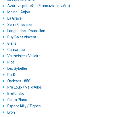
Azúrove pobrežie (Francúzska riviéra)
Maine - Anjou
La Grave
Serre Chevalier
Languedoc - Roussillon
Puy Saint Vincent
Giens
Camarque
Valmeinier / Valloire
Nice
Les Sybelles
Paríž
Orcieres 1850
Pra Loup / Val d’Allos
Bretónsko
Costa Plana
Espace Killy / Tignes
Lyon