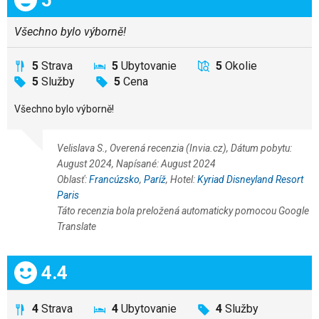
Všechno bylo výborně!
5
Strava
5
Ubytovanie
5
Okolie
5
Služby
5
Cena
Všechno bylo výborně!
Velislava S., Overená recenzia (Invia.cz), Dátum pobytu:
August 2024, Napísané: August 2024
Oblasť:
Francúzsko
,
Paríž
, Hotel:
Kyriad Disneyland Resort
Paris
Táto recenzia bola preložená automaticky pomocou Google
Translate
Celkom:
4.4
4
Strava
4
Ubytovanie
4
Služby