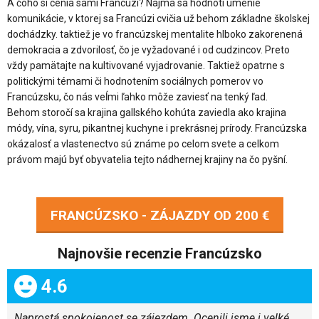
A čoho si cenia sami Francúzi? Najmä sa hodnotí umenie
komunikácie, v ktorej sa Francúzi cvičia už behom základne školskej
dochádzky. taktiež je vo francúzskej mentalite hlboko zakorenená
demokracia a zdvorilosť, čo je vyžadované i od cudzincov. Preto
vždy pamätajte na kultivované vyjadrovanie. Taktiež opatrne s
politickými témami či hodnotením sociálnych pomerov vo
Francúzsku, čo nás veĺmi ľahko môže zaviesť na tenký ľad.
Behom storočí sa krajina gallského kohúta zaviedla ako krajina
módy, vína, syru, pikantnej kuchyne i prekrásnej prírody. Francúzska
okázalosť a vlastenectvo sú známe po celom svete a celkom
právom majú byť obyvatelia tejto nádhernej krajiny na čo pyšní.
FRANCÚZSKO - ZÁJAZDY OD
200 €
Najnovšie recenzie Francúzsko
Celkom:
4.6
Naprostá spokojenost se zájezdem. Ocenili jsme i velké