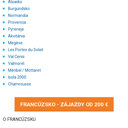
Alsasko
Burgundsko
Normandia
Provencia
Pyreneje
Akvitánia
Megève
Les Portes du Soleil
Val Cenis
Valmorel
Méribel / Mottaret
Isola 2000
Chamrousse
FRANCÚZSKO - ZÁJAZDY OD
200 €
O FRANCÚZSKU