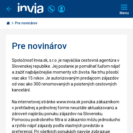
Volajte
Prihlásiť
Ísť
späť
+421
Menu
sa
2
Invia.sk
3221
Pre novinárov
0491
Pre novinárov
Spoločnosť Invia.sk, s.r.o. je najväčšia cestovná agentúra v
Slovenskej republike. Jej poslanie je pomáhať ľuďom nájsť
a zažiť najbáječnejšie momenty ich života. Na trhu pôsobí
viac ako 15 rokov. Je autorizovaným predajcom zájazdov
od viac ako 300 renomovaných a poistených cestovných
kancelárií.
Na internetovej stránke www.invia.sk ponúka zákazníkom
v prehľadnej a jednotnej forme neustále aktualizovanú a
zároveň najširšiu ponuku zájazdov na Slovensku.
Pomocou podrobného filtra si zákazníci môžu jednoducho
a rýchlo nájsť zájazdy podľa vlastných predstáv a
preferencií. Pri všetkých ponukách navyše zobrazuje