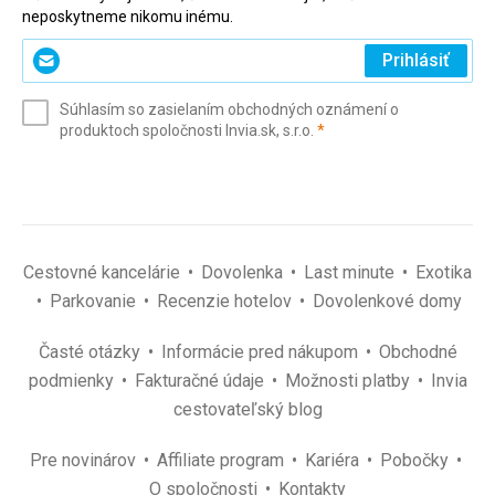
neposkytneme nikomu inému.
Zadajte
Prihlásiť
svoj
e-
Súhlasím so zasielaním obchodných oznámení o
mail
(povinné)
produktoch spoločnosti Invia.sk, s.r.o.
*
(povinné)
*
Cestovné kancelárie
Dovolenka
Last minute
Exotika
Parkovanie
Recenzie hotelov
Dovolenkové domy
Časté otázky
Informácie pred nákupom
Obchodné
podmienky
Fakturačné údaje
Možnosti platby
Invia
cestovateľský blog
Pre novinárov
Affiliate program
Kariéra
Pobočky
O spoločnosti
Kontakty