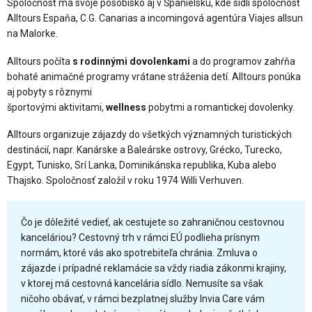
Spoločnosť má svoje pôsobisko aj v Španielsku, kde sídli spoločnosť
Alltours Espaňa, C.G. Canarias a incomingová agentúra Viajes allsun
na Malorke.
Alltours počíta
s rodinnými dovolenkami
a do programov zahŕňa
bohaté animačné programy vrátane stráženia detí. Alltours ponúka
aj pobyty s rôznymi
športovými aktivitami,
wellness
pobytmi a romantickej dovolenky.
Alltours organizuje zájazdy do všetkých významných turistických
destinácií, napr. Kanárske a Baleárske ostrovy, Grécko, Turecko,
Egypt, Tunisko, Srí Lanka, Dominikánska republika, Kuba alebo
Thajsko. Spoločnosť založil v roku 1974 Willi Verhuven.
Čo je dôležité vedieť, ak cestujete so zahraničnou cestovnou
kanceláriou? Cestovný trh v rámci EÚ podlieha prísnym
normám, ktoré vás ako spotrebiteľa chránia. Zmluva o
zájazde i prípadné reklamácie sa vždy riadia zákonmi krajiny,
v ktorej má cestovná kancelária sídlo. Nemusíte sa však
ničoho obávať, v rámci bezplatnej služby Invia Care vám