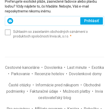
Preferujete exotické pláže, zasnežené ľadovce alebo plavbu
loďou? Vždy nájdete to, čo hľadáte. Nebojte, Váš e-mail
neposkytneme nikomu inému.
Zadajte
Prihlásiť
svoj
e-
Súhlasím so zasielaním obchodných oznámení o
mail
(povinné)
produktoch spoločnosti Invia.sk, s.r.o.
*
(povinné)
*
Cestovné kancelárie
Dovolenka
Last minute
Exotika
Parkovanie
Recenzie hotelov
Dovolenkové domy
Časté otázky
Informácie pred nákupom
Obchodné
podmienky
Fakturačné údaje
Možnosti platby
Invia
cestovateľský blog
Pre novinárov
Affiliate program
Kariéra
Pobočky