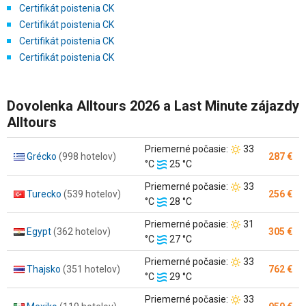
Certifikát poistenia CK
Certifikát poistenia CK
Certifikát poistenia CK
Certifikát poistenia CK
Dovolenka Alltours 2026 a Last Minute zájazdy
Alltours
Teplota
Priemerné počasie:
33
Grécko
(998 hotelov)
287 €
Teplota
vzduchu:
°C
25 °C
vody:
Teplota
Priemerné počasie:
33
Turecko
(539 hotelov)
256 €
Teplota
vzduchu:
°C
28 °C
vody:
Teplota
Priemerné počasie:
31
Egypt
(362 hotelov)
305 €
Teplota
vzduchu:
°C
27 °C
vody:
Teplota
Priemerné počasie:
33
Thajsko
(351 hotelov)
762 €
Teplota
vzduchu:
°C
29 °C
vody:
Teplota
Priemerné počasie:
33