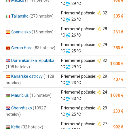
Mexiko
(119 hotelov)
950 €
Teplota
vzduchu:
°C
29 °C
vody:
Teplota
Priemerné počasie:
32
Taliansko
(273 hotelov)
305 €
Teplota
vzduchu:
°C
26 °C
vody:
Teplota
Priemerné počasie:
28
Španielsko
(15 hotelov)
261 €
Teplota
vzduchu:
°C
26 °C
vody:
Teplota
Priemerné počasie:
29
Čierna Hora
(83 hotelov)
283 €
Teplota
vzduchu:
°C
25 °C
vody:
Teplota
Dominikánska republika
Priemerné počasie:
32
1 000 €
Teplota
vzduchu:
(108 hotelov)
°C
29 °C
vody:
Teplota
Kanárske ostrovy
(1128
Priemerné počasie:
29
407 €
Teplota
vzduchu:
hotelov)
°C
23 °C
vody:
Teplota
Priemerné počasie:
24
Maurícius
(15 hotelov)
1 030 €
Teplota
vzduchu:
°C
23 °C
vody:
Teplota
Chorvátsko
(10927
Priemerné počasie:
29
233 €
Teplota
vzduchu:
hotelov)
°C
25 °C
vody:
Teplota
Priemerné počasie:
27
Keňa
(32 hotelov)
992 €