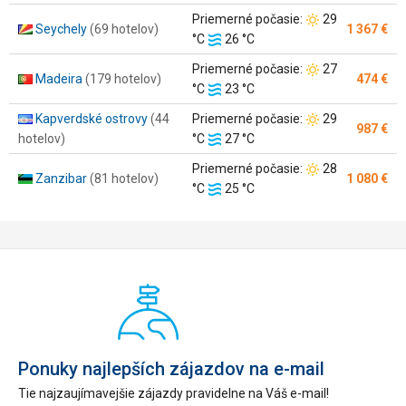
vody:
Teplota
Priemerné počasie:
29
Seychely
(69 hotelov)
1 367 €
Teplota
vzduchu:
°C
26 °C
vody:
Teplota
Priemerné počasie:
27
Madeira
(179 hotelov)
474 €
Teplota
vzduchu:
°C
23 °C
vody:
Teplota
Kapverdské ostrovy
(44
Priemerné počasie:
29
987 €
Teplota
vzduchu:
hotelov)
°C
27 °C
vody:
Teplota
Priemerné počasie:
28
Zanzibar
(81 hotelov)
1 080 €
Teplota
vzduchu:
°C
25 °C
vody:
Ponuky najlepších zájazdov na e-mail
Tie najzaujímavejšie zájazdy pravidelne na Váš e-mail!