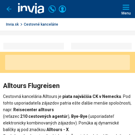
Invia.sk
Volajte
Prihlásiť
Ísť
späť
+421
Menu
sa
2
3221
Invia.sk
Cestovné kancelárie
0491
Alltours Flugreisen
Cestovná kancelária Alltours je
piata najväčšia CK v Nemecku
. Pod
tohto usporiadateľa zájazdov patria ešte ďalšie menšie spoločnosti,
napr.
Reisecenter alltours
(reťazec
210 cestovných agentúr
),
Bye-Bye
(usporiadateľ
elektronicky kombinovaných zájazdov). Ponúka aj dynamické
balíčky aj pod značkou
Alltours - X
.