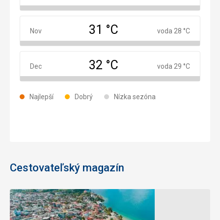
31 °C
November
Nov
voda 28 °C
32 °C
December
Dec
voda 29 °C
Najlepší
Dobrý
Nízka sezóna
Cestovateľský magazín