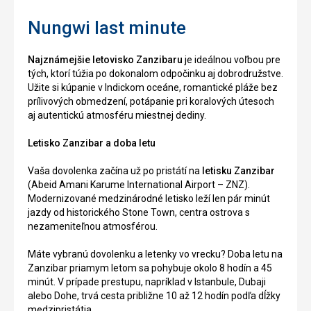
Nungwi last minute
Najznámejšie letovisko Zanzibaru
je ideálnou voľbou pre
tých, ktorí túžia po dokonalom odpočinku aj dobrodružstve.
Užite si kúpanie v Indickom oceáne, romantické pláže bez
prílivových obmedzení, potápanie pri koralových útesoch
aj autentickú atmosféru miestnej dediny.
Letisko Zanzibar a doba letu
Vaša dovolenka začína už po pristátí na
letisku Zanzibar
(Abeid Amani Karume International Airport – ZNZ).
Modernizované medzinárodné letisko leží len pár minút
jazdy od historického Stone Town, centra ostrova s
nezameniteľnou atmosférou.
Máte vybranú dovolenku a letenky vo vrecku? Doba letu na
Zanzibar priamym letom sa pohybuje okolo 8 hodín a 45
minút. V prípade prestupu, napríklad v Istanbule, Dubaji
alebo Dohe, trvá cesta približne 10 až 12 hodín podľa dĺžky
medzipristátia.