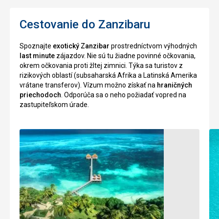
Nájdeme
Zanzibaru
tu
pre
Cestovanie do Zanzibaru
rad
ich
dôle
itých
ž
atraktívn
e
Spoznajte
exotický Zanzibar
prostredníctvom výhodných
budov,
krupiny,
š
last minute
zájazdov. Nie sú tu žiadne povinné očkovania,
napr.
a
okrem očkovania proti žltej zimnici. Týka sa turistov z
Palác
zelené
rizikových oblastí (subsaharská Afrika a Latinská Amerika
sultánov,
korytna
ky
č
vrátane transferov). Vízum možno získať na
hraničných
me
ity,
š
pre
priechodoch
. Odporúča sa o neho požiadať vopred na
kostoly
ich
zastupiteľskom úrade.
a
mäso.
al
ie
ď
š
Ich
in
titucionálne
š
dovoz,
budovy.
vývoz,
zabitie
Mesto
alebo
sa
ob
a
ovanie
ť
ž
skladá
je
z
nelegálne.
bludiska
Skupinové
úzkych
aktivity
uli
iek
č
stanice