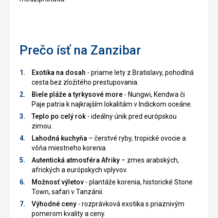
Prečo ísť na Zanzibar
Exotika na dosah
- priame lety z Bratislavy, pohodlná
cesta bez zložitého prestupovania.
Biele pláže a tyrkysové more
- Nungwi, Kendwa či
Paje patria k najkrajším lokalitám v Indickom oceáne.
Teplo po celý rok
- ideálny únik pred európskou
zimou.
Lahodná kuchyňa
– čerstvé ryby, tropické ovocie a
vôňa miestneho korenia.
Autentická atmosféra Afriky
– zmes arabských,
afrických a európskych vplyvov.
Možnosť výletov
- plantáže korenia, historické Stone
Town, safari v Tanzánii.
Výhodné ceny
- rozprávková exotika s priaznivým
pomerom kvality a ceny.