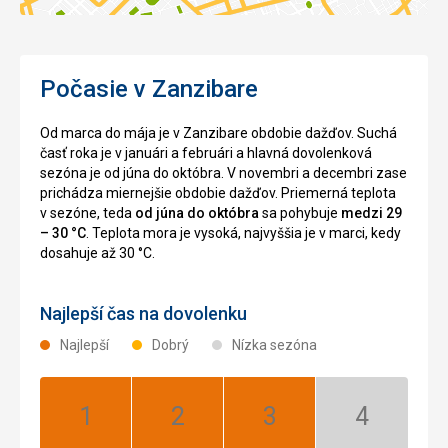
Počasie v Zanzibare
Od marca do mája je v Zanzibare obdobie dažďov. Suchá
časť roka je v januári a februári a hlavná dovolenková
sezóna je od júna do októbra. V novembri a decembri zase
prichádza miernejšie obdobie dažďov. Priemerná teplota
v sezóne, teda
od júna do októbra
sa pohybuje
medzi 29
– 30 °C
. Teplota mora je vysoká, najvyššia je v marci, kedy
dosahuje až 30 °C.
Najlepší čas na dovolenku
Najlepší
Dobrý
Nízka sezóna
Január:
Február:
Marec:
Apríl:
Najlepší
Najlepší
Najlepší
Nízka