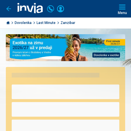
Volajte
Prihlásiť
Ísť
späť
+421
Menu
sa
2
Invia.sk
3221
Dovolenka
Last Minute
Zanzibar
0491