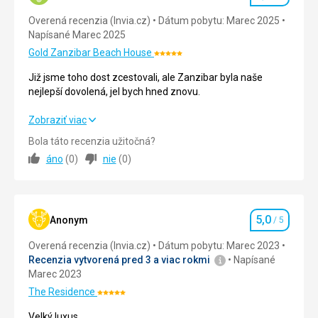
Hodnotenie
dedin
anov.
č
u
ž
Overená recenzia (Invia.cz)
Dátum pobytu: Marec 2025
ulice
Napísané Marec 2025
ir
ie
š
š
Nenáročné
Gold Zanzibar Beach House
a
Hodnotenie:
väčšie.
5/5
Již jsme toho dost zcestovali, ale Zanzibar byla naše
Parky /
nejlepší dovolená, jel bych hned znovu.
záhrady /
Nenáročné
rezervácie
Již jsme toho dost zcestovali, ale Zanzibar byla naše
Zobraziť viac
Bezbariérový
nejlepší dovolená, jel bych hned znovu.
Zoo /
prístup
Bola táto recenzia užitočná?
Safari /
áno
(
0
)
nie
(
0
)
Strava
5,0
/ 5
Akvária
Historické
stavby
Ubytovanie
5,0
/ 5
Mestá /
5,0
Okolie
5,0
/ 5
Anonym
/ 5
Hodnotenie
Námestie
/ Ulice
Overená recenzia (Invia.cz)
Dátum pobytu: Marec 2023
Služby
5,0
/ 5
Recenzia vytvorená pred 3 a viac rokmi
Napísané
Marec 2023
Cena
5,0
/ 5
The Residence
Hodnotenie:
5/5
Velký luxus.