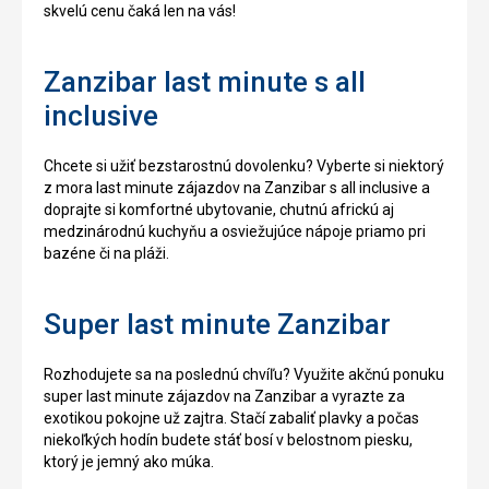
skvelú cenu čaká len na vás!
Zanzibar last minute s all
inclusive
Chcete si užiť bezstarostnú dovolenku? Vyberte si niektorý
z mora last minute zájazdov na Zanzibar s all inclusive a
doprajte si komfortné ubytovanie, chutnú africkú aj
medzinárodnú kuchyňu a osviežujúce nápoje priamo pri
bazéne či na pláži.
Super last minute Zanzibar
Rozhodujete sa na poslednú chvíľu? Využite akčnú ponuku
super last minute zájazdov na Zanzibar a vyrazte za
exotikou pokojne už zajtra. Stačí zabaliť plavky a počas
niekoľkých hodín budete stáť bosí v belostnom piesku,
ktorý je jemný ako múka.