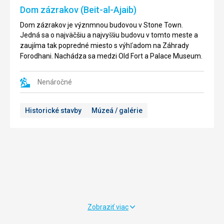
Zanzibar
Mnarani
Dom zázrakov (Beit-al-Ajaib)
City,
je
hlavného
mimovládna
Dom zázrakov je význmnou budovou v Stone Town.
mesta
organizácia
Jedná sa o najväčšiu a najvy
iu budovu v tomto meste a
šš
Zanzibar.
zalo
ená
ž
zaujíma tak popredné miesto s výh
adom na Záhrady
ľ
Nachádza
v
Forodhani. Nachádza sa medzi Old Fort a Palace Museum.
sa
roku
na
1993.
západnom
Nenáročné
Vznikla
pobre
ží
za
Unguja.
účelom
Historické stavby
Múzeá / galérie
Stone
zachovania
Town
morských
je
korytna
iek
č
mesto
na
významného
ostrove
historického
Zanzibar.
a
Hawksbill
umeleckého
korytna
ky
č
významu
boli
vo
tradi
ne
č
Zobraziť viac
východnej
lovené
Afrike.
okolo