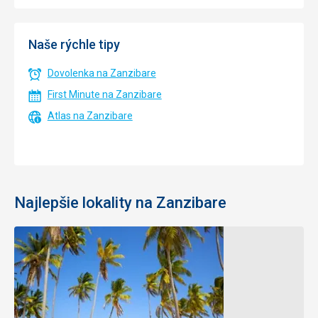
Naše rýchle tipy
Dovolenka na Zanzibare
First Minute na Zanzibare
Atlas na Zanzibare
Najlepšie lokality na Zanzibare
Kiwengwa
Pingwe
Exkluzívne
Neďaleko