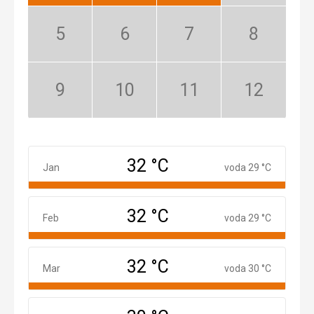
sezóna
Máj:
Jún:
Júl:
August:
Nízka
Nízka
Nízka
Nízka
sezóna
sezóna
sezóna
sezóna
September:
Október:
November:
December:
Nízka
Nízka
Nízka
Nízka
sezóna
sezóna
sezóna
sezóna
32 °C
Január
Jan
voda 29 °C
32 °C
Február
Feb
voda 29 °C
32 °C
Marec
Mar
voda 30 °C