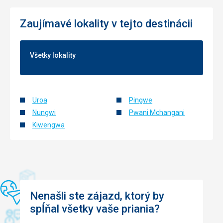
Táto recenzia bola preložená automaticky pomocou
Google Translate
Zaujímavé lokality v tejto destinácii
Všetky lokality
Uroa
Pingwe
Nungwi
Pwani Mchangani
Kiwengwa
Nenašli ste zájazd, ktorý by
spĺňal všetky vaše priania?