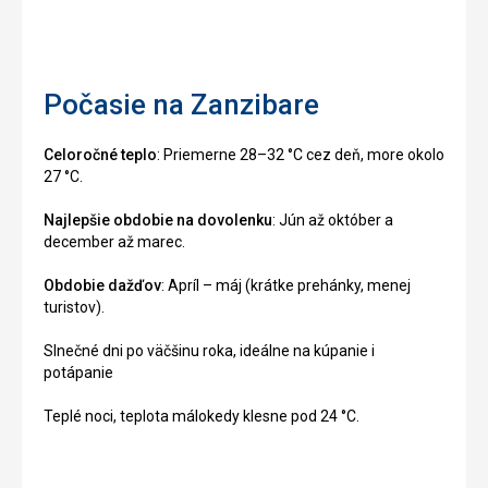
Počasie na Zanzibare
Celoročné teplo
: Priemerne 28–32 °C cez deň, more okolo
27 °C.
Najlepšie obdobie na dovolenku
: Jún až október a
december až marec.
Obdobie dažďov
: Apríl – máj (krátke prehánky, menej
turistov).
Slnečné dni po väčšinu roka, ideálne na kúpanie i
potápanie
Teplé noci, teplota málokedy klesne pod 24 °C.