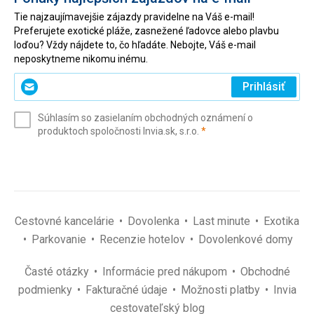
Tie najzaujímavejšie zájazdy pravidelne na Váš e-mail!
Preferujete exotické pláže, zasnežené ľadovce alebo plavbu
loďou? Vždy nájdete to, čo hľadáte. Nebojte, Váš e-mail
neposkytneme nikomu inému.
Zadajte
Prihlásiť
svoj
e-
Súhlasím so zasielaním obchodných oznámení o
mail
(povinné)
produktoch spoločnosti Invia.sk, s.r.o.
*
(povinné)
*
Cestovné kancelárie
Dovolenka
Last minute
Exotika
Parkovanie
Recenzie hotelov
Dovolenkové domy
Časté otázky
Informácie pred nákupom
Obchodné
podmienky
Fakturačné údaje
Možnosti platby
Invia
cestovateľský blog