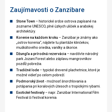
Zaujímavosti o Zanzibare
Stone Town
– historické srdce ostrova zapísané na
zozname UNESCO, plné úzkych uličiek a arabskej
architektúry.
Korenie na každom kroku
– Zanzibar je známy ako
„ostrov korenia“, nájdete tu plantáže klinčekov,
muškátového orieška, vanilky a škorice.
Džungľa a prírodná rezervácia
– navštívte národný
park Jozani Forest alebo záplavu mangrovníkov
pozdĺž pobrežia.
Tradičné lode
– typické drevené plachetnice, ktoré je
možné vidieť po celom pobreží.
Podmorský život
- možnosť šnorchlovania a
potápania pri koralových útesoch s tropickými rybami.
Exotické festivaly
– napr. Zanzibar International Film
Festival či festival korenia.