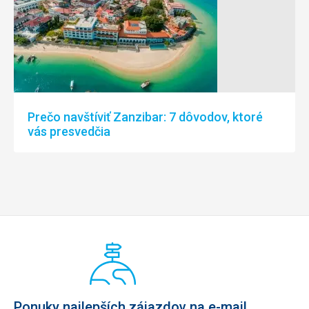
Prečo navštíviť Zanzibar: 7 dôvodov, ktoré
vás presvedčia
Ponuky najlepších zájazdov na e-mail