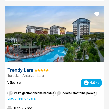
Pridať
do
obľúb
Trendy Lara
Hodnotenie:
Turecko - Antalya - Lara
5/5
4,6
Výborné
/ 5
Hodnotenie
Velká gastronomická nabídka
Zvláště prostorné pokoje
Viac o Trendy Lara
8 dní / 7 nocí