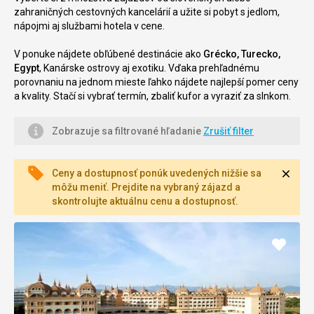
zahraničných cestovných kancelárií a užite si pobyt s jedlom,
nápojmi aj službami hotela v cene.
V ponuke nájdete obľúbené destinácie ako
Grécko, Turecko,
Egypt
, Kanárske ostrovy aj exotiku. Vďaka prehľadnému
porovnaniu na jednom mieste ľahko nájdete najlepší pomer ceny
a kvality. Stačí si vybrať termín, zbaliť kufor a vyraziť za slnkom.
Zobrazuje sa filtrované hľadanie
Zrušiť filter
Zavri
Ceny a dostupnosť ponúk uvedených nižšie sa
môžu meniť. Prejdite na vybraný zájazd a
skontrolujte aktuálnu cenu a dostupnosť.
Pridať
do
obľúb