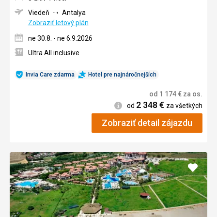
Viedeň
Antalya
Zobraziť letový plán
ne 30.8. - ne 6.9.2026
Ultra All inclusive
Invia Care zdarma
Hotel pre najnáročnejších
od
1 174
€
za os.
2 348
€
Informácie
od
za všetkých
Zobraziť detail zájazdu
Pridať
do
obľúb