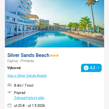
do
obľúb
Silver Sands Beach
Hodnotenie:
Cyprus - Protaras
3/5
4,2
Výborné
/ 5
Hodnotenie
Viac o Silver Sands Beach
8 dní / 7 nocí
Poprad
Zobraziť letový plán
ut 25.8. - ut 1.9.2026