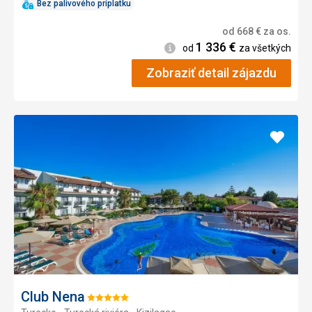
Bez palivového príplatku
od
668
€
za os.
1 336
€
Informácie
od
za všetkých
Zobraziť detail zájazdu
Pridať
do
obľúb
Club Nena
Hodnotenie: