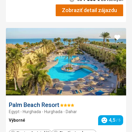
Zobraziť detail zájazdu
Pridať
do
obľúb
Palm Beach Resort
Hodnotenie:
Egypt - Hurghada - Hurghada - Dahar
4/5
4,5
Výborné
/ 5
Hodnotenie