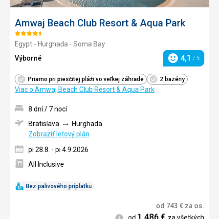
Amwaj Beach Club Resort & Aqua Park
Hodnotenie:
Egypt - Hurghada - Soma Bay
4.5/5
4,1
Výborné
/ 5
Hodnotenie
Priamo pri piesčitej pláži vo veľkej záhrade
2 bazény
Viac o Amwaj Beach Club Resort & Aqua Park
8 dní / 7 nocí
Bratislava
Hurghada
Zobraziť letový plán
pi 28.8. - pi 4.9.2026
All Inclusive
Bez palivového príplatku
od
743
€
za os.
1 486
€
Informácie
od
za všetkých