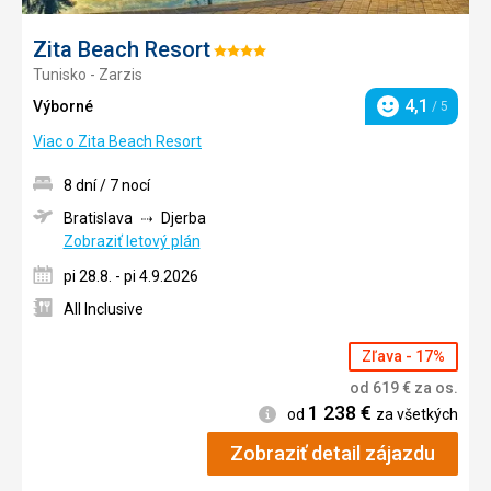
Zita Beach Resort
Hodnotenie:
Tunisko - Zarzis
4/5
4,1
Výborné
/ 5
Hodnotenie
Viac o Zita Beach Resort
8 dní / 7 nocí
Bratislava
Djerba
Zobraziť letový plán
pi 28.8. - pi 4.9.2026
All Inclusive
Zľava - 17%
od
619
€
za os.
1 238
€
Informácie
od
za všetkých
Zobraziť detail zájazdu