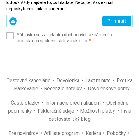
loďou? Vždy nájdete to, čo hľadáte. Nebojte, Váš e-mail
neposkytneme nikomu inému.
Zadajte
Prihlásiť
svoj
e-
Súhlasím so zasielaním obchodných oznámení o
mail
(povinné)
produktoch spoločnosti Invia.sk, s.r.o.
*
(povinné)
*
Cestovné kancelárie
Dovolenka
Last minute
Exotika
Parkovanie
Recenzie hotelov
Dovolenkové domy
Časté otázky
Informácie pred nákupom
Obchodné
podmienky
Fakturačné údaje
Možnosti platby
Invia
cestovateľský blog
Pre novinárov
Affiliate program
Kariéra
Pobočky