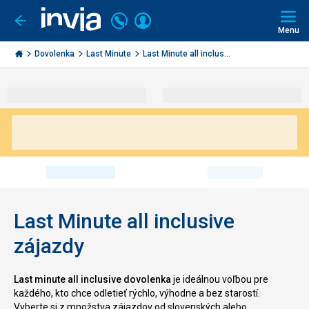
Volajte
Prihlásiť
Ísť
späť
+421
Menu
sa
2
Invia.sk
3221
Dovolenka
Last Minute
Last Minute all inclus...
0491
Last Minute all inclusive
zájazdy
Last minute all inclusive dovolenka
je ideálnou voľbou pre
každého, kto chce odletieť rýchlo, výhodne a bez starostí.
Vyberte si z množstva zájazdov od slovenských alebo