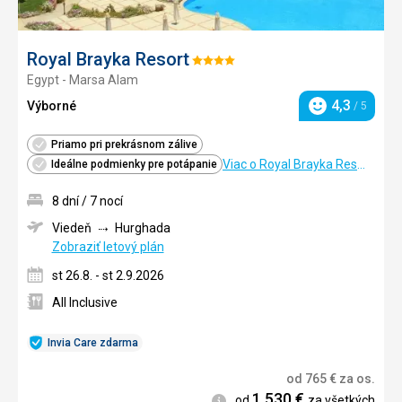
Royal Brayka Resort
Hodnotenie:
Egypt - Marsa Alam
4/5
4,3
Výborné
/ 5
Hodnotenie
Priamo pri prekrásnom zálive
Viac o Royal Brayka Resort
Ideálne podmienky pre potápanie
8 dní / 7 nocí
Viedeň
Hurghada
Zobraziť letový plán
st 26.8. - st 2.9.2026
All Inclusive
Invia Care zdarma
od
765
€
za os.
1 530
€
Informácie
od
za všetkých