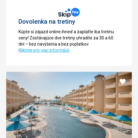
Dovolenka na tretiny
Kúpte si zájazd online ihneď a zaplaťte iba tretinu
ceny! Zostávajúce dve tretiny uhradíte za 30 a 60
dní – bez navýšenia a bez poplatkov.
Kliknite pre viac informácií.
Pridať
do
obľúb