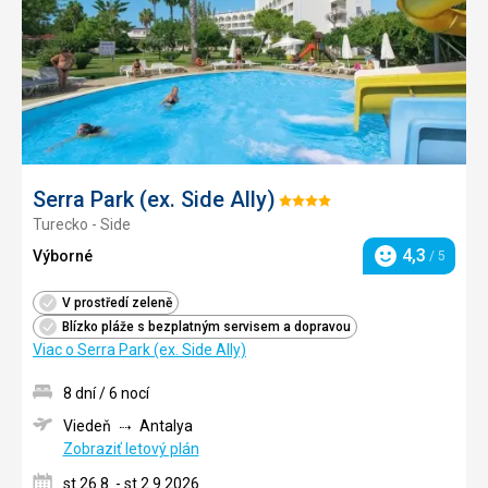
Serra Park (ex. Side Ally)
Hodnotenie:
Turecko - Side
4/5
4,3
Výborné
/ 5
Hodnotenie
V prostředí zeleně
Blízko pláže s bezplatným servisem a dopravou
Viac o Serra Park (ex. Side Ally)
8 dní / 6 nocí
Viedeň
Antalya
Zobraziť letový plán
st 26.8. - st 2.9.2026