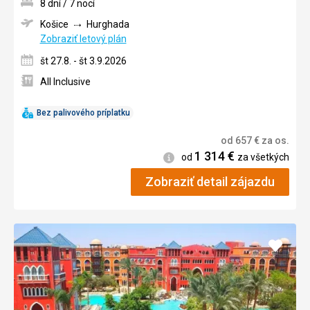
8 dní / 7 nocí
Košice
Hurghada
Zobraziť letový plán
št 27.8. - št 3.9.2026
All Inclusive
Bez palivového príplatku
od
657
€
za os.
1 314
€
Informácie
od
za všetkých
Zobraziť detail zájazdu
Pridať
do
obľúb