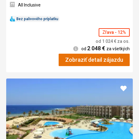
All Inclusive
Bez palivového príplatku
Zľava - 12%
od
1 024
€
za os.
2 048
€
Informácie
od
za všetkých
Zobraziť detail zájazdu
Pridať
do
obľúb