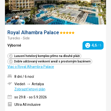
Royal Alhambra Palace
Hodnotenie:
Turecko - Side
5/5
4,6
Výborné
/ 5
Hodnotenie
Luxusní hotelový komplex přímo na dlouhé pláži
Dobře udržovaný venkovní areál s prostorným bazénem
Viac o Royal Alhambra Palace
8 dní / 6 nocí
Viedeň
Antalya
Zobraziť letový plán
so 29.8. - so 5.9.2026
Ultra All inclusive