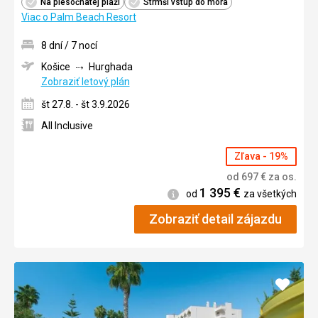
Na piesočnatej pláži
Strmší vstup do mora
Viac o Palm Beach Resort
8 dní / 7 nocí
Košice
Hurghada
Zobraziť letový plán
št 27.8. - št 3.9.2026
All Inclusive
Zľava - 19%
od
697
€
za os.
1 395
€
Informácie
od
za všetkých
Zobraziť detail zájazdu
Pridať
do
obľúb