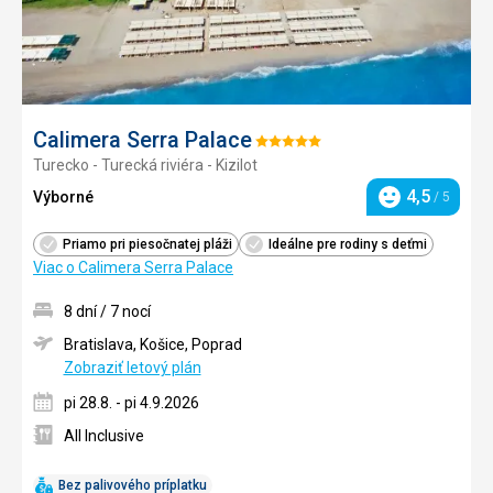
Calimera Serra Palace
Hodnotenie:
Turecko - Turecká riviéra - Kizilot
5/5
4,5
Výborné
/ 5
Hodnotenie
Priamo pri piesočnatej pláži
Ideálne pre rodiny s deťmi
Viac o Calimera Serra Palace
8 dní / 7 nocí
Bratislava, Košice, Poprad
Zobraziť letový plán
pi 28.8. - pi 4.9.2026
All Inclusive
Bez palivového príplatku