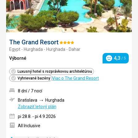
The Grand Resort
Hodnotenie:
Egypt - Hurghada - Hurghada - Dahar
4/5
4,3
Výborné
/ 5
Hodnotenie
Luxusný hotel s rozprávkovou architektúrou
Viac o The Grand Resort
Vyhrievané bazény
8 dní / 7 nocí
Bratislava
Hurghada
Zobraziť letový plán
pi 28.8. - pi 4.9.2026
All Inclusive