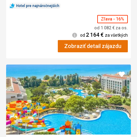
Hotel pre najnáročnejších
Zľava - 16%
od
1 082
€
za os.
2 164
€
Informácie
od
za všetkých
Zobraziť detail zájazdu
Pridať
do
obľúb