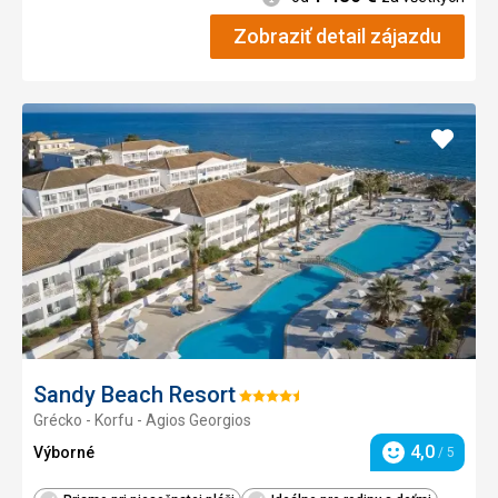
Zobraziť detail zájazdu
Pridať
do
obľúb
Sandy Beach Resort
Hodnotenie:
Grécko - Korfu - Agios Georgios
4.5/5
4,0
Výborné
/ 5
Hodnotenie