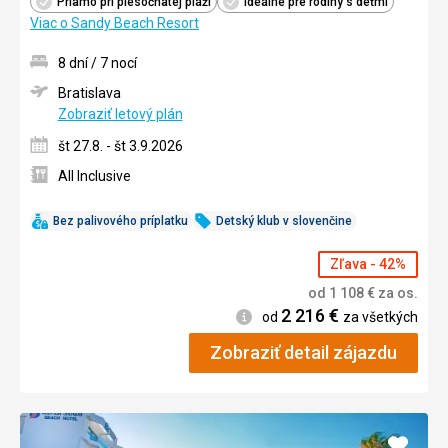
Priamo pri piesočnatej pláži
Ideálne pre rodiny s deťmi
Viac o Sandy Beach Resort
8 dní / 7 nocí
Bratislava
Zobraziť letový plán
št 27.8. - št 3.9.2026
All Inclusive
Bez palivového príplatku
Detský klub v slovenčine
Zľava - 42%
od
1 108
€
za os.
2 216
€
Informácie
od
za všetkých
Zobraziť detail zájazdu
Pridať