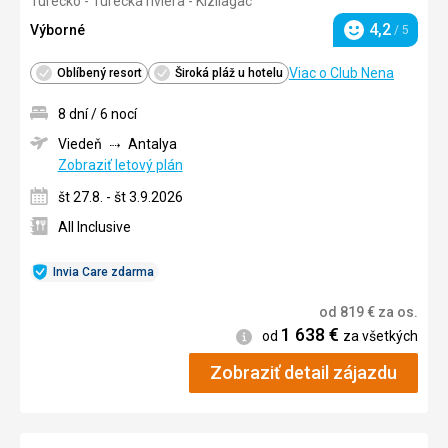
Turecko - Turecká riviéra - Kizilagac
5/5
4,2
Výborné
/ 5
Hodnotenie
Viac o Club Nena
Oblíbený resort
Široká pláž u hotelu
8 dní / 6 nocí
Viedeň
Antalya
Zobraziť letový plán
št 27.8. - št 3.9.2026
All Inclusive
Invia Care zdarma
od
819
€
za os.
1 638
€
Informácie
od
za všetkých
Zobraziť detail zájazdu