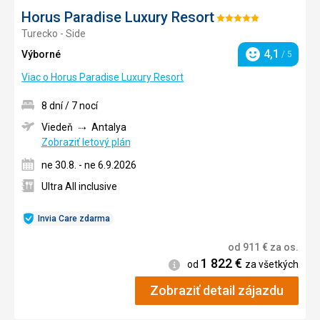
Horus Paradise Luxury Resort
Hodnotenie:
Turecko - Side
5/5
4,1
Výborné
/ 5
Hodnotenie
Viac o Horus Paradise Luxury Resort
8 dní / 7 nocí
Viedeň
Antalya
Zobraziť letový plán
ne 30.8. - ne 6.9.2026
Ultra All inclusive
Invia Care zdarma
od
911
€
za os.
1 822
€
Informácie
od
za všetkých
Zobraziť detail zájazdu