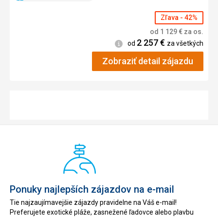
Zľava - 42%
od
1 129
€
za os.
2 257
€
Informácie
od
za všetkých
Zobraziť detail zájazdu
Ponuky najlepších zájazdov na e-mail
Tie najzaujímavejšie zájazdy pravidelne na Váš e-mail!
Preferujete exotické pláže, zasnežené ľadovce alebo plavbu