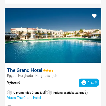
Pridať
do
obľúb
The Grand Hotel
Hodnotenie:
Egypt - Hurghada - Hurghada - juh
3.5/5
4,2
Výborné
/ 5
Hodnotenie
U promenády Grand Mall
Krásna exotická záhrada
Viac o The Grand Hotel