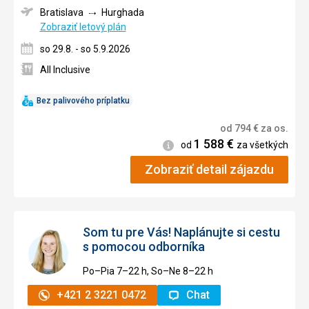
Bratislava
Hurghada
Zobraziť letový plán
so 29.8. - so 5.9.2026
All Inclusive
Bez palivového príplatku
od
794
€
za os.
1 588
€
Informácie
od
za všetkých
Zobraziť detail zájazdu
Som tu pre Vás! Naplánujte si cestu
s pomocou odborníka
Po–Pia 7–⁠⁠⁠⁠⁠⁠22 h, So–Ne 8–⁠⁠⁠⁠⁠⁠22 h
+421 2 3221 0472
Chat