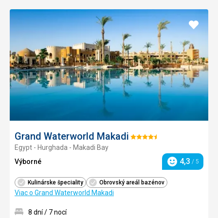
Pridať
do
obľúb
Grand Waterworld Makadi
Hodnotenie:
Egypt - Hurghada - Makadi Bay
4.5/5
4,3
Výborné
/ 5
Hodnotenie
Kulinárske špeciality
Obrovský areál bazénov
Viac o Grand Waterworld Makadi
8 dní / 7 nocí