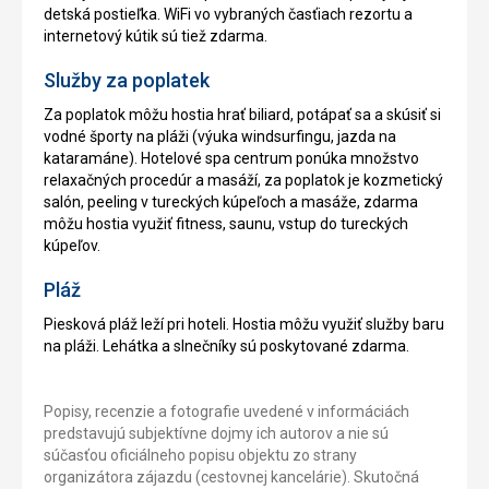
detská postieľka. WiFi vo vybraných časťiach rezortu a
internetový kútik sú tiež zdarma.
Služby za poplatek
Za poplatok môžu hostia hrať biliard, potápať sa a skúsiť si
vodné športy na pláži (výuka windsurfingu, jazda na
kataramáne). Hotelové spa centrum ponúka množstvo
relaxačných procedúr a masáží, za poplatok je kozmetický
salón, peeling v tureckých kúpeľoch a masáže, zdarma
môžu hostia využiť fitness, saunu, vstup do tureckých
kúpeľov.
Pláž
Piesková pláž leží pri hoteli. Hostia môžu využiť služby baru
na pláži. Lehátka a slnečníky sú poskytované zdarma.
Popisy, recenzie a fotografie uvedené v informáciách
predstavujú subjektívne dojmy ich autorov a nie sú
súčasťou oficiálneho popisu objektu zo strany
organizátora zájazdu (cestovnej kancelárie). Skutočná