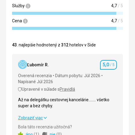
Služby
4,7
/ 5
Cena
4,7
/ 5
43
. najlepšie hodnotený z
312
hotelov v Side
5,0
Ľubomír R.
/ 5
Hodnotenie
Overená recenzia
Dátum pobytu: Júl 2026
Napísané Júl 2026
Upravené v súlade s
Pravidlá
Až na delegátku cestovnej kancelárie........ všetko
super a bez chyby.
Až na delegátku cestovnej kancelárie........ všetko
Zobraziť viac
super a bez chyby.
Bola táto recenzia užitočná?
áno
(
1
)
nie
(
0
)