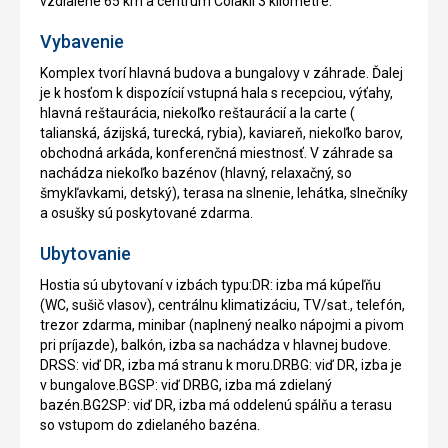
vzdialené 65 km a centrum Colakli 3 kilometre.
Vybavenie
Komplex tvorí hlavná budova a bungalovy v záhrade. Ďalej
je k hosťom k dispozícií vstupná hala s recepciou, výťahy,
hlavná reštaurácia, niekoľko reštaurácií a la carte (
talianská, ázijská, turecká, rybia), kaviareň, niekoľko barov,
obchodná arkáda, konferenčná miestnosť. V záhrade sa
nachádza niekoľko bazénov (hlavný, relaxačný, so
šmykľavkami, detský), terasa na slnenie, lehátka, slnečníky
a osušky sú poskytované zdarma.
Ubytovanie
Hostia sú ubytovaní v izbách typu:DR: izba má kúpeľňu
(WC, sušič vlasov), centrálnu klimatizáciu, TV/sat., telefón,
trezor zdarma, minibar (naplnený nealko nápojmi a pivom
pri príjazde), balkón, izba sa nachádza v hlavnej budove.
DRSS: viď DR, izba má stranu k moru.DRBG: viď DR, izba je
v bungalove.BGSP: viď DRBG, izba má zdielaný
bazén.BG2SP: viď DR, izba má oddelenú spálňu a terasu
so vstupom do zdielaného bazéna.