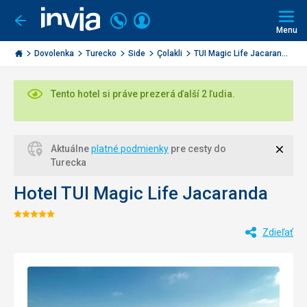
Volajte
Prihlásiť
Ísť
späť
+421
Menu
sa
2
Invia.sk
3221
Dovolenka
Turecko
Side
Çolakli
TUI Magic Life Jacaran...
0477
Tento hotel si práve prezerá ďalší 2 ľudia.
Zavri
Aktuálne
platné podmienky
pre cesty do
Turecka
Hotel TUI Magic Life Jacaranda
Hodnotenie:
Zdieľať
5/5