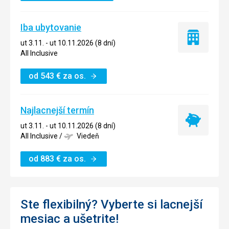
Iba ubytovanie
Iba
ut 3.11. - ut 10.11.2026 (8 dní)
ubytovanie
All Inclusive
od
543
€
za os.
Najlacnejší termín
Najlacnejší
ut 3.11. - ut 10.11.2026 (8 dní)
termín
All Inclusive
/
Viedeň
od
883
€
za os.
Ste flexibilný? Vyberte si lacnejší
mesiac a ušetrite!