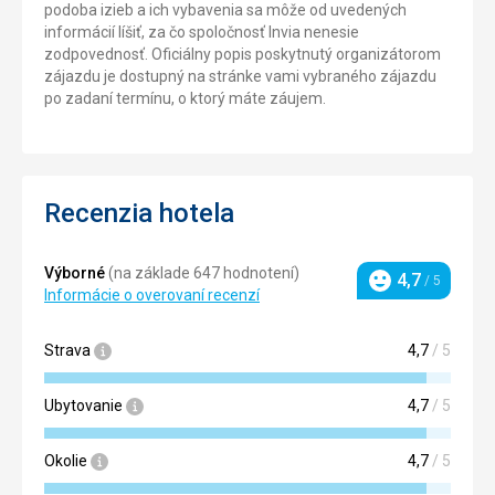
podoba izieb a ich vybavenia sa môže od uvedených
informácií líšiť, za čo spoločnosť Invia nenesie
zodpovednosť. Oficiálny popis poskytnutý organizátorom
zájazdu je dostupný na stránke vami vybraného zájazdu
po zadaní termínu, o ktorý máte záujem.
Recenzia hotela
Výborné
(na základe 647 hodnotení)
4,7
/ 5
Hodnotenie
Informácie o overovaní recenzí
Strava
4,7
/ 5
Ubytovanie
4,7
/ 5
Okolie
4,7
/ 5