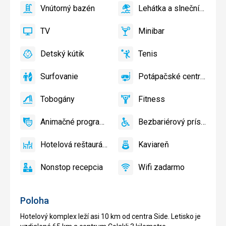
bazén
Vnútorný bazén
Lehátka a slnečníky pri bazéne zadarmo
áno
Vnútorný
áno
Lehátka
bazén
a
TV
Minibar
slnečníky
áno
TV
áno
Minibar,
pri
Bar
Detský kútik
Tenis
bazéne
áno
Detský
áno
Tenis,
zadarmo,
kútik,
Volejbal
Lehátka
Surfovanie
Potápačské centrum
Detské
áno
Surfovanie
áno
Potápačské
a
ihrisko,
centrum
slnečníky
Tobogány
Fitness
Detský
áno
Tobogány
áno
na
Fitness
bazén
pláži
Animačné programy
Bezbariérový prístup
zadarmo
áno
Animačné
áno
Bezbariérový
programy
prístup
Hotelová reštaurácia
Kaviareň
áno
Hotelová
áno
Kaviareň
reštaurácia
Nonstop recepcia
Wifi zadarmo
áno
Nonstop
áno
Wifi
recepcia
zadarmo
Poloha
Hotelový komplex leží asi 10 km od centra Side. Letisko je