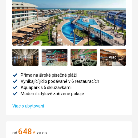
Viac
Přímo na široké písečné pláži
Vynikající jídlo podávané v 6 restauracích
Aquapark s 5 skluzavkami
Moderní, stylově zařízené pokoje
Viac o ubytovaní
648
od
€
za os.