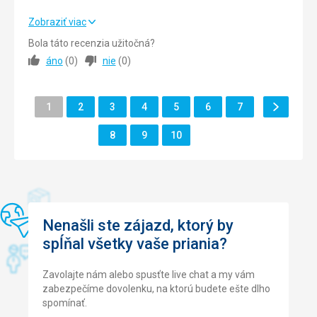
Pláž
Všetko bolo super, ale s delegátkou sme neboli vôbec
Zobraziť viac
Vynikajúca
spokojní. Nezdvíhala telefón ani nereagovala na správy.
Bola táto recenzia užitočná?
Strava
áno
(
0
)
nie
(
0
)
Vynikajúca,rôznorodá
Strava
4,0
/ 5
Ubytovanie
Ubytovanie
5,0
/ 5
Výborne
Ďalšie
Stránka
Stránka
Stránka
Stránka
Stránka
Stránka
Stránka
1
2
3
4
5
6
7
Služby
Stránka
Okolie
5,0
/ 5
????
Stránka
Stránka
Stránka
8
9
10
Služby
5,0
/ 5
Cena
5,0
/ 5
Nenašli ste zájazd, ktorý by
spĺňal všetky vaše priania?
Zavolajte nám alebo spusťte live chat a my vám
zabezpečíme dovolenku, na ktorú budete ešte dlho
spomínať.