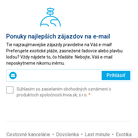
Ponuky najlepších zájazdov na e-mail
Tie najzaujímavejšie zájazdy pravidelne na Váš e-mail!
Preferujete exotické pláže, zasnežené ľadovce alebo plavbu
loďou? Vždy nájdete to, čo hľadáte. Nebojte, Váš e-mail
neposkytneme nikomu inému.
Zadajte
Prihlásiť
svoj
e-
Súhlasím so zasielaním obchodných oznámení o
mail
(povinné)
produktoch spoločnosti Invia.sk, s.r.o.
*
(povinné)
*
Cestovné kancelárie
Dovolenka
Last minute
Exotika