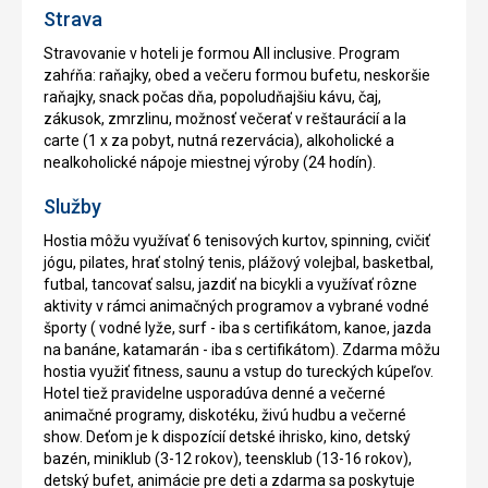
Strava
Stravovanie v hoteli je formou All inclusive. Program
zahŕňa: raňajky, obed a večeru formou bufetu, neskoršie
raňajky, snack počas dňa, popoludňajšiu kávu, čaj,
zákusok, zmrzlinu, možnosť večerať v reštaurácií a la
carte (1 x za pobyt, nutná rezervácia), alkoholické a
nealkoholické nápoje miestnej výroby (24 hodín).
Služby
Hostia môžu využívať 6 tenisových kurtov, spinning, cvičiť
jógu, pilates, hrať stolný tenis, plážový volejbal, basketbal,
futbal, tancovať salsu, jazdiť na bicykli a využívať rôzne
aktivity v rámci animačných programov a vybrané vodné
športy ( vodné lyže, surf - iba s certifikátom, kanoe, jazda
na banáne, katamarán - iba s certifikátom). Zdarma môžu
hostia využiť fitness, saunu a vstup do tureckých kúpeľov.
Hotel tiež pravidelne usporadúva denné a večerné
animačné programy, diskotéku, živú hudbu a večerné
show. Deťom je k dispozícií detské ihrisko, kino, detský
bazén, miniklub (3-12 rokov), teensklub (13-16 rokov),
detský bufet, animácie pre deti a zdarma sa poskytuje