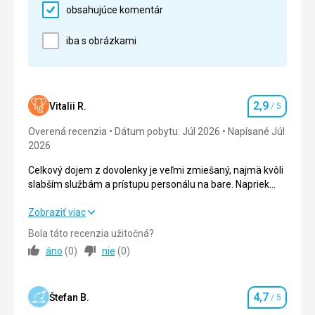
obsahujúce komentár
Pláž
Vynikajúca
iba s obrázkami
Strava
Vynikajúca,rôznorodá
Ubytovanie
Výborne
2,9
Vitalii R.
/ 5
Hodnotenie
Služby
Overená recenzia
Dátum pobytu: Júl 2026
Napísané Júl
????
2026
Celkový dojem z dovolenky je veľmi zmiešaný, najmä kvôli
slabším službám a prístupu personálu na bare. Napriek
zaplatenému All Inclusive sme nedostali to, čo sme
očakávali, a opakovane sme sa stretli s neochotou.
Celkový dojem z dovolenky je veľmi zmiešaný, najmä kvôli
Zobraziť viac
Organizácia v hoteli taktiež zlyhala, keďže v deň odchodu
slabším službám a prístupu personálu na bare. Napriek
Bola táto recenzia užitočná?
sme nedostali zaplatené raňajky.
zaplatenému All Inclusive sme nedostali to, čo sme
áno
(
0
)
nie
(
0
)
očakávali, a opakovane sme sa stretli s neochotou.
Organizácia v hoteli taktiež zlyhala, keďže v deň odchodu
sme nedostali zaplatené raňajky.
4,7
Štefan B.
/ 5
Hodnotenie
Strava
1,0
/ 5