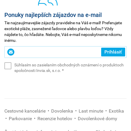
Ponuky najlepších zájazdov na e-mail
Tie najzaujímavejšie zájazdy pravidelne na Váš e-mail! Preferujete
exotické pláže, zasnežené ľadovce alebo plavbu loďou? Vždy
nájdete to, čo hľadáte. Nebojte, Váš e-mail neposkytneme nikomu
inému.
Zadajte
Prihlásiť
svoj
e-
Súhlasím so zasielaním obchodných oznámení o produktoch
mail
(povinné)
spoločnosti Invia.sk, s.r.o.
*
*
(povinné)
Cestovné kancelárie
Dovolenka
Last minute
Exotika
Parkovanie
Recenzie hotelov
Dovolenkové domy