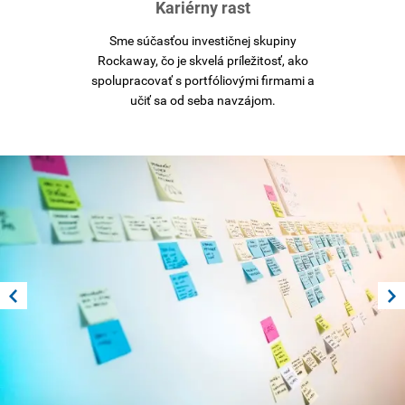
Kariérny rast
Sme súčasťou investičnej skupiny
Rockaway, čo je skvelá príležitosť, ako
spolupracovať s portfóliovými firmami a
učiť sa od seba navzájom.
Predchádzajúce
Nasl