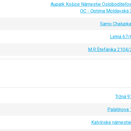
Aupark Košice Námestie Osloboditeľov
OC - Optima Moldavská 
Samo Chalupka
Letná 67/
M.R.Štefánika 2104/
Tržná 9
Palatínova 
Kalvínske námestie