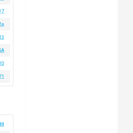
/7
2e
13
5A
20
71
48