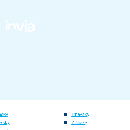
nsky
Trnavský
vský
Žilinský