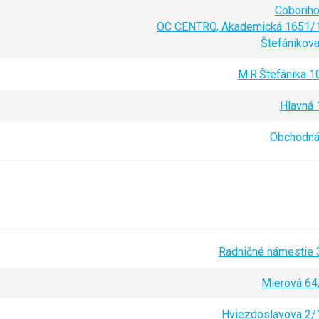
Coboriho
OC CENTRO, Akademická 1651/
Štefánikova
M.R.Štefánika 1
Hlavná 
Obchodná
Radničné námestie 
Mierová 64
Hviezdoslavova 2/