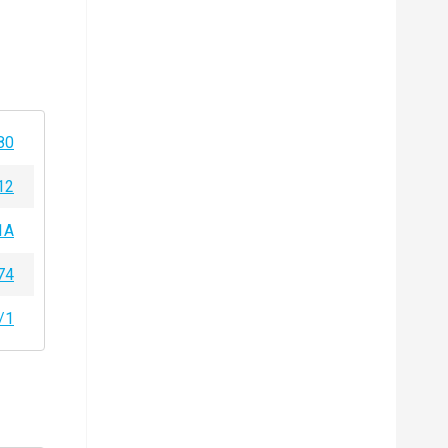
80
12
1A
74
/1