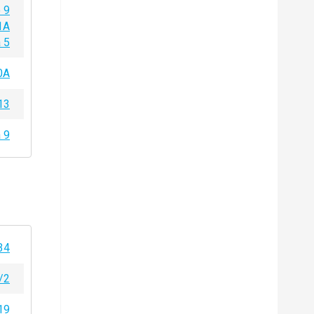
 9
1A
 5
0A
13
 9
34
/2
19