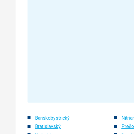
Banskobystrický
Nitria
Bratislavský
Prešo