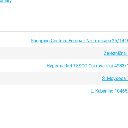
iansky
Shopping Centrum Europa - Na Troskách 25/141
Železničná 
Hypermarket TESCO Cukrovarská 4983/
Š. Moysesa 
Ľ. Kubániho 10465