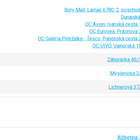
Bory Mall, Lamač 6780, 2. poschod
Dunajská
OC Avion, Ivanská cesta 
OC Eurovea, Pribinova 
OC Galéria Petržalka - Tesco, Panónská cesta 
OC VIVO, Vajnorská 1
Záhorácka 46/
Myslenická 2
Lichnerová 37
Alžbetina 