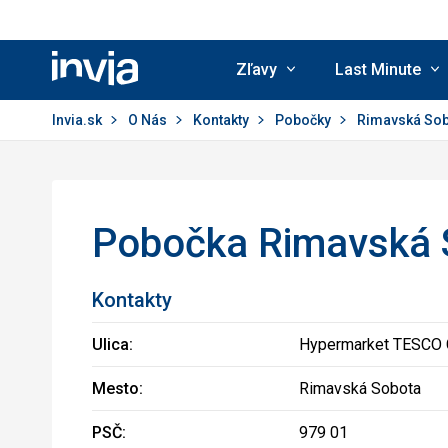
Zľavy
Last Minute
Invia.sk
Invia.sk
O Nás
Kontakty
Pobočky
Rimavská So
Pobočka Rimavská 
Kontakty
Ulica:
Hypermarket TESCO 
Mesto:
Rimavská Sobota
PSČ:
979 01