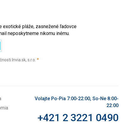
ete exotické pláže, zasnežené ľadovce
e-mail neposkytneme nikomu inému.
(povinné)
sti Invia.sk, s.r.o.
*
a
Volajte Po-Pia 7:00-22:00, So-Ne 8:00-
22:00
omia
+421 2 3221 0490