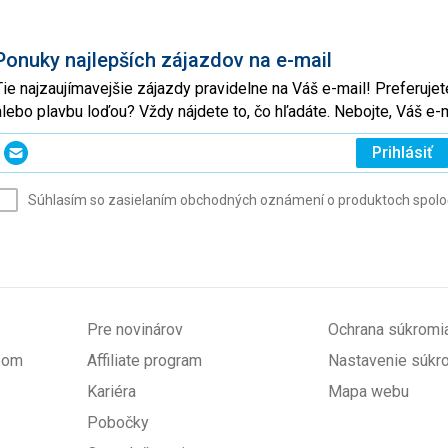
Ponuky najlepších zájazdov na e-mail
Tie najzaujímavejšie zájazdy pravidelne na Váš e-mail! Preferuj
alebo plavbu loďou? Vždy nájdete to, čo hľadáte. Nebojte, Váš 
Zadajte
Prihlásiť
svoj
e-
Súhlasím so zasielaním obchodných oznámení o produktoch spoločno
mail
(povinné)
Pre novinárov
Ochrana súkromi
upom
Affiliate program
Nastavenie súkr
Kariéra
Mapa webu
Pobočky