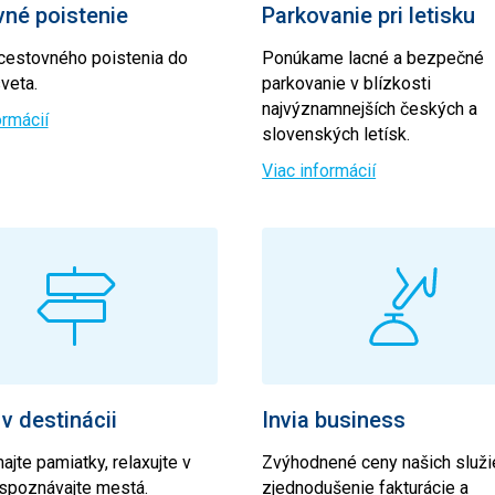
né poistenie
Parkovanie pri letisku
cestovného poistenia do
Ponúkame lacné a bezpečné
veta.
parkovanie v blízkosti
najvýznamnejších českých a
ormácií
slovenských letísk.
Viac informácií
 v destinácii
Invia business
jte pamiatky, relaxujte v
Zvýhodnené ceny našich služi
 spoznávajte mestá.
zjednodušenie fakturácie a