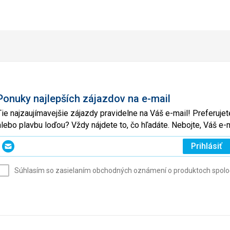
Ponuky najlepších zájazdov na e-mail
Tie najzaujímavejšie zájazdy pravidelne na Váš e-mail! Preferuj
alebo plavbu loďou? Vždy nájdete to, čo hľadáte. Nebojte, Váš 
Zadajte
Prihlásiť
svoj
e-
Súhlasím so zasielaním obchodných oznámení o produktoch spoločno
mail
(povinné)