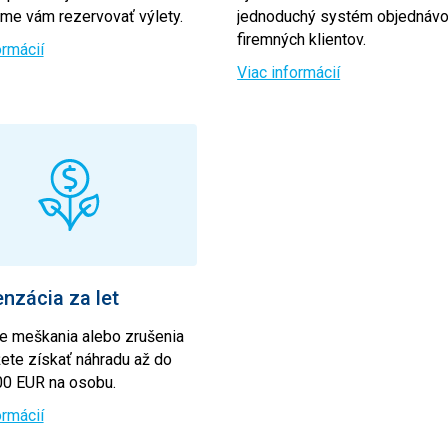
e vám rezervovať výlety.
jednoduchý systém objednávo
firemných klientov.
ormácií
Viac informácií
zácia za let
e meškania alebo zrušenia
ete získať náhradu až do
00 EUR na osobu.
ormácií