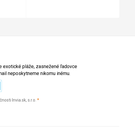
ete exotické pláže, zasnežené ľadovce
e-mail neposkytneme nikomu inému.
(povinné)
sti Invia.sk, s.r.o.
*