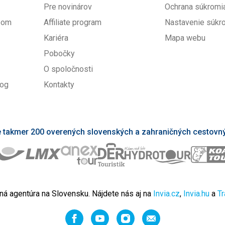
Pre novinárov
Ochrana súkromi
upom
Affiliate program
Nastavenie súkr
Kariéra
Mapa webu
Pobočky
O spoločnosti
log
Kontakty
takmer 200 overených slovenských a zahraničných cestovný
ná agentúra na Slovensku. Nájdete nás aj na
Invia.cz
,
Invia.hu
a
Tr
Facebook
YouTube
Instagram
Odporučiť