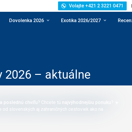
Volajte +421 2 3221 0471
Dovolenka 2026
Exotika 2026/2027
Recenz
y 2026 – aktuálne
a poslednú chvíľu
? Chcete tú
najvýhodnejšiu ponuku
? ☀️
te od slovenských aj zahraničných cestoviek ako na