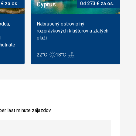
€
za os.
Cyprus
Od
273
€
za os.
odou,
Nabrúsený ostrov plný
rozprávkových kláštorov a zlatých
l
pláží
chutnáte
22°C
18°C
per last minute zájazdov.