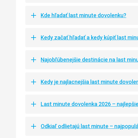
Kde hľadať last minute dovolenku?
Kedy začať hľadať a kedy kúpiť last mi
Najobľúbenejšie destinácie na last min
Kedy je najlacnejšia last minute dovole
Last minute dovolenka 2026 – najlepši
Odkiaľ odlietajú last minute – najpopulá