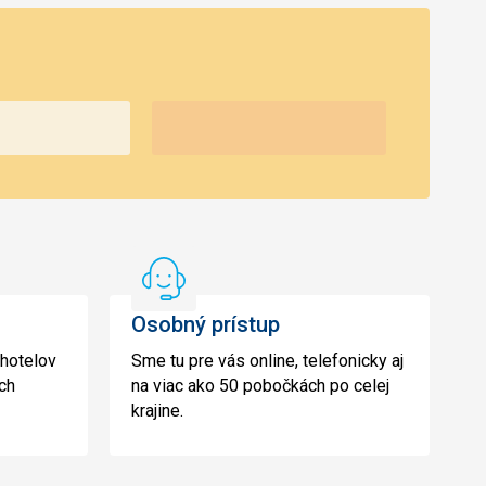
Osobný
prístup
Osobný prístup
 hotelov
Sme tu pre vás online, telefonicky aj
ch
na viac ako 50 pobočkách po celej
krajine.