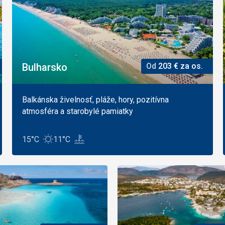
Bulharsko
Od
203
€
za os.
Balkánska živelnosť, pláže, hory, pozitívna
atmosféra a starobylé pamiatky
15°C
11°C