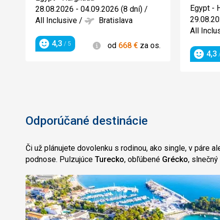
4.5/5
Egypt - 
28.08.2026 - 04.09.2026 (8 dní)
/
29.08.20
All Inclusive
/
Bratislava
All Inclu
4,3
Informácie
/ 5
od
668
€
za os.
Hodnotenie
4,3
/
Hodnot
Odporúčané destinácie
Či už plánujete dovolenku s rodinou, ako single, v páre a
podnose. Pulzujúce
Turecko
, obľúbené
Grécko
, slnečný