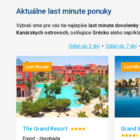
Aktuálne last minute ponuky
Vybrali sme pre vás tie najlepšie
last minute dovolenky
Kanárskych ostrovoch
, oslňujúce
Grécko
alebo napríkl
Odlet do 3 dní
•
Odlet do 7 dní
Last Minute
Last Mi
The Grand Resort
Grand 
Hodnotenie:
4/5
Hodnot
Egypt - Hurghada