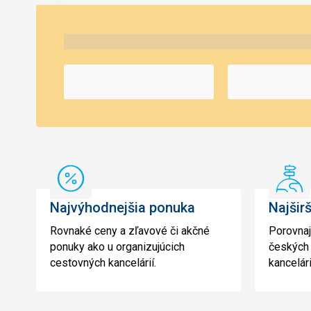
Najvýhodnejšia
Najši
ponuka
výbe
Najvýhodnejšia ponuka
Najširš
Rovnaké ceny a zľavové či akčné
Porovnaj
ponuky ako u organizujúcich
českých 
cestovných kancelárií.
kancelári