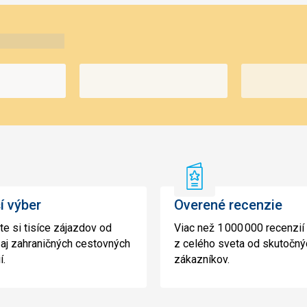
rší
Overené
r
recenzie
í výber
Overené recenzie
te si tisíce zájazdov od
Viac než 1 000 000 recenzií
aj zahraničných cestovných
z celého sveta od skutočný
í.
zákazníkov.