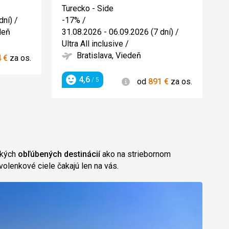
5/5
Turecko - Side
dní)
/
-17%
/
deň
31.08.2026 - 06.09.2026 (7 dní)
/
Ultra All inclusive
/
Bratislava, Viedeň
ie
4
€
za os.
4,6
Informácie
/ 5
od
891
€
za os.
Hodnotenie
etkých
obľúbených destinácií
ako na striebornom
volenkové ciele čakajú len na vás.