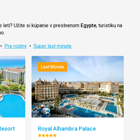
 letí? Užite si kúpanie v preslnenom
Egypte
, turistiku na
ho.
•
Pre rodiny
•
Super last minute
Last Minute
Resort
Royal Alhambra Palace
Hodnotenie: