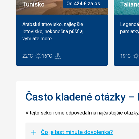
Tunisko
Od
424
€
za os.
Talian
Arabské trhovisko, najlepšie
Legendár
letovisko, nekonečná púšť aj
pamiatky,
vyhriate more
22°C
16°C
19°C
Často kladené otázky – 
V tejto sekcii sme odpovedali na najčastejšie otázky
Čo je last minute dovolenka?