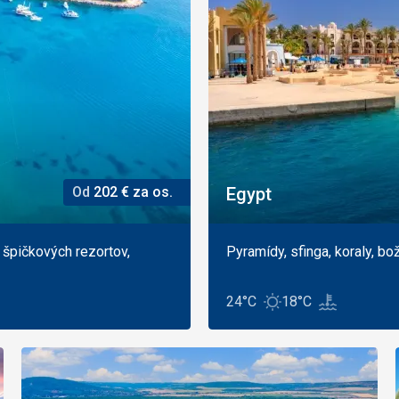
Od
202
€
za os.
Egypt
 špičkových rezortov,
Pyramídy, sfinga, koraly, b
24°C
18°C