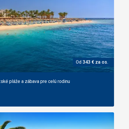
Od
343
€
za os.
ožské pláže a zábava pre celú rodinu