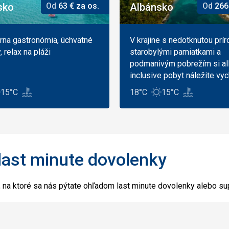
sko
Od
63
€
za os.
Albánsko
Od
266
na gastronómia, úchvatné
V krajine s nedotknutou prír
 relax na pláži
starobylými pamiatkami a
podmanivým pobrežím si al
inclusive pobyt náležite vy
15°C
18°C
15°C
last minute dovolenky
, na ktoré sa nás pýtate ohľadom last minute dovolenky alebo su