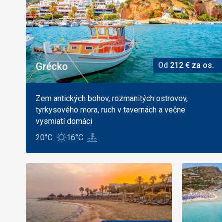
Grécko
Od
212
€
za os.
Zem antických bohov, rozmanitých ostrovov,
tyrkysového mora, ruch v tavernách a večne
vysmiatí domáci
20°C
16°C