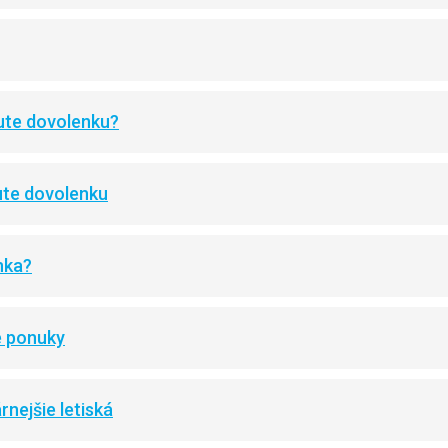
nute dovolenku?
ute dovolenku
nka?
e ponuky
rnejšie letiská