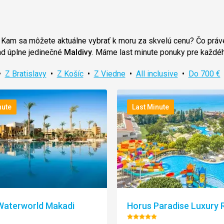
. Kam sa môžete aktuálne vybrať k moru za skvelú cenu? Čo práve
ad úplne jedinečné
Maldivy
. Máme last minute ponuky pre každé
•
Z Bratislavy
•
Z Košíc
•
Z Viedne
•
All inclusive
•
Do 700 €
nute
Last Minute
Waterworld Makadi
Horus Paradise Luxury 
enie:
Hodnotenie: