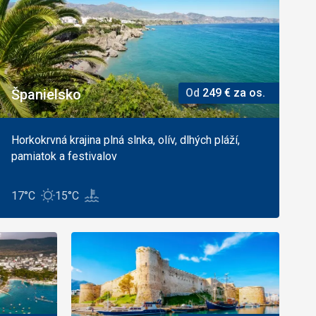
Španielsko
Od
249
€
za os.
Horkokrvná krajina plná slnka, olív, dlhých pláží,
pamiatok a festivalov
17°C
15°C