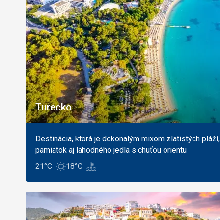
Turecko
Destinácia, ktorá je dokonalým mixom zlatistých pláží,
pamiatok aj lahodného jedla s chuťou orientu
21°C
18°C