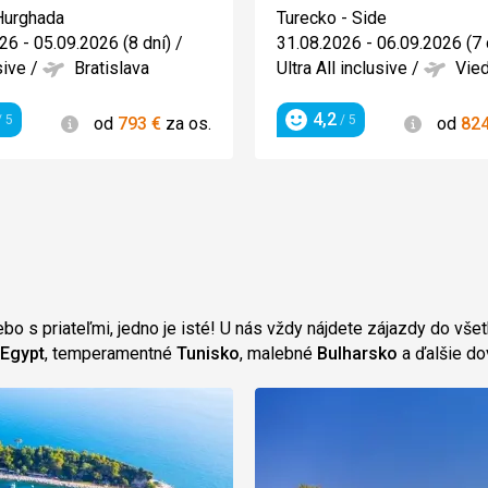
5/5
Hurghada
Turecko - Side
26 - 05.09.2026 (8 dní)
/
31.08.2026 - 06.09.2026 (7 
sive
/
Bratislava
Ultra All inclusive
/
Vie
4,2
Informácie
Informác
 5
/ 5
od
793
€
za os.
od
82
enie
Hodnotenie
lebo s priateľmi, jedno je isté! U nás vždy nájdete zájazdy do vš
Egypt
, temperamentné
Tunisko
, malebné
Bulharsko
a ďalšie do