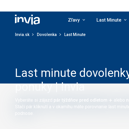
Zľavy
Last Minute
Invia.sk
Invia.sk
Dovolenka
Last Minute
Last minute dovolenk
ponuky | Invia
Vyberáte si zájazd
pár týždňov pred odletom
✈️ alebo
n
Stačí pár kliknutí a v okamihu máte porovnanie last minu
podnose.