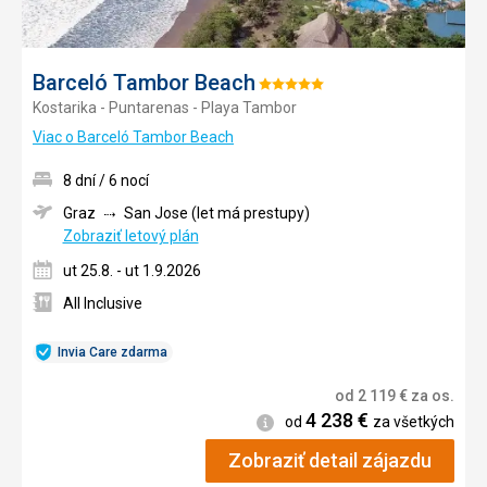
Barceló Tambor Beach
Hodnotenie:
Kostarika - Puntarenas - Playa Tambor
5/5
Viac o Barceló Tambor Beach
8 dní / 6 nocí
Graz
San Jose (let má prestupy)
Zobraziť letový plán
ut 25.8. - ut 1.9.2026
All Inclusive
Invia Care zdarma
od
2 119
€
za os.
4 238
€
Informácie
od
za všetkých
Zobraziť detail zájazdu