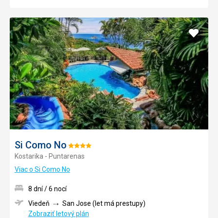
Pridať
do
obľúb
Si Como No
Hodnotenie:
Kostarika - Puntarenas
4/5
Viac o Si Como No
8 dní / 6 nocí
Viedeň
San Jose (let má prestupy)
Zobraziť letový plán