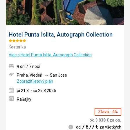
Hotel Punta Islita, Autograph Collection
Hodnotenie:
Kostarika
5/5
Viac o Hotel Punta Islita, Autograph Collection
9 dní / 7 nocí
Praha, Viedeň
San Jose
Zobraziť letový plán
pi 21.8. - so 29.8.2026
Raňajky
Zľava - 4%
od
3 938
€
za os.
7 877
€
Informácie
od
za všetkých