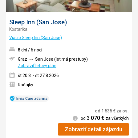
Sleep Inn (San Jose)
Kostarika
Viac o Sleep Inn (San Jose)
8 dní / 6 nocí
Graz
San Jose (let má prestupy)
Zobraziť letový plán
št 20.8. - št 27.8.2026
Raňajky
Invia Care zdarma
od
1 535
€
za os.
3 070
€
Informácie
od
za všetkých
Zobraziť detail zájazdu