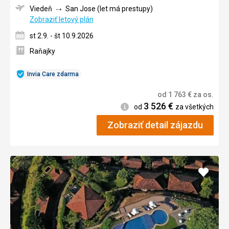
Viedeň
San Jose (let má prestupy)
Zobraziť letový plán
st 2.9. - št 10.9.2026
Raňajky
Invia Care zdarma
od
1 763
€
za os.
3 526
€
Informácie
od
za všetkých
Zobraziť detail zájazdu
Pridať
do
obľúb