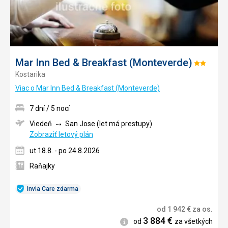
Mar Inn Bed & Breakfast (Monteverde)
Hodnoteni
Kostarika
2/5
Viac o Mar Inn Bed & Breakfast (Monteverde)
7 dní / 5 nocí
Viedeň
San Jose (let má prestupy)
Zobraziť letový plán
ut 18.8. - po 24.8.2026
Raňajky
Invia Care zdarma
od
1 942
€
za os.
3 884
€
Informácie
od
za všetkých