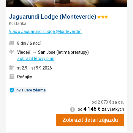
Jaguarundi Lodge (Monteverde)
Hodnotenie:
Kostarika
3/5
Viac o Jaguarundi Lodge (Monteverde)
8 dní / 6 nocí
Viedeň
San Jose (let má prestupy)
Zobraziť letový plán
st 2.9. - st 9.9.2026
Raňajky
Invia Care zdarma
od
2 073
€
za os.
4 146
€
Informácie
od
za všetkých
Zobraziť detail zájazdu