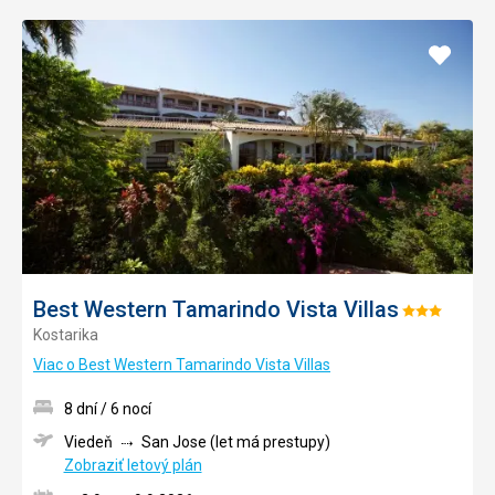
Pridať
do
obľúb
Best Western Tamarindo Vista Villas
Hodnotenie:
Kostarika
3/5
Viac o Best Western Tamarindo Vista Villas
8 dní / 6 nocí
Viedeň
San Jose (let má prestupy)
Zobraziť letový plán