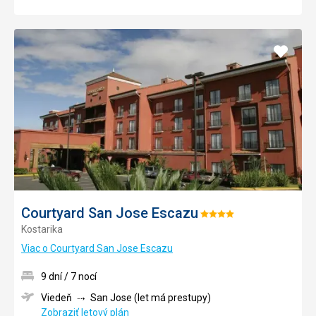
Pridať
do
obľúb
Courtyard San Jose Escazu
Hodnotenie:
Kostarika
4/5
Viac o Courtyard San Jose Escazu
9 dní / 7 nocí
Viedeň
San Jose (let má prestupy)
Zobraziť letový plán