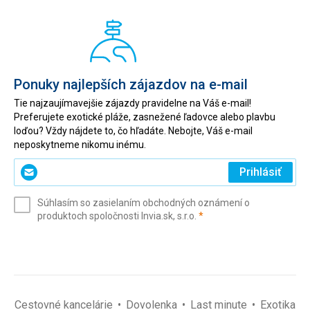
Ponuky najlepších zájazdov na e-mail
Tie najzaujímavejšie zájazdy pravidelne na Váš e-mail!
Preferujete exotické pláže, zasnežené ľadovce alebo plavbu
loďou? Vždy nájdete to, čo hľadáte. Nebojte, Váš e-mail
neposkytneme nikomu inému.
Zadajte
Prihlásiť
svoj
e-
Súhlasím so zasielaním obchodných oznámení o
mail
(povinné)
produktoch spoločnosti Invia.sk, s.r.o.
*
(povinné)
*
Cestovné kancelárie
Dovolenka
Last minute
Exotika