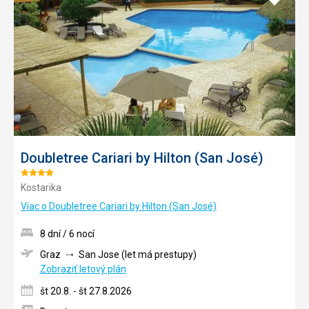
do
obľúb
Doubletree Cariari by Hilton (San José)
Hodnotenie:
Kostarika
4/5
Viac o Doubletree Cariari by Hilton (San José)
8 dní / 6 nocí
Graz
San Jose (let má prestupy)
Zobraziť letový plán
št 20.8. - št 27.8.2026