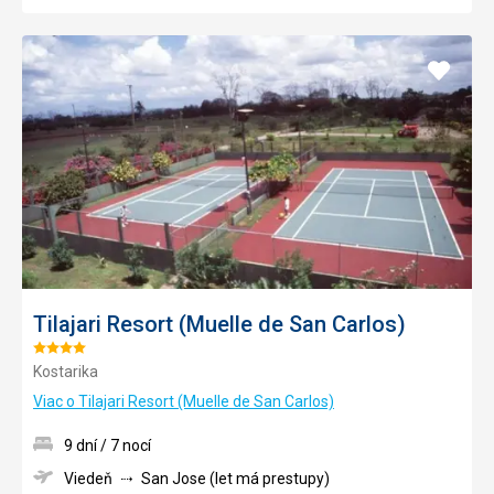
Pridať
do
obľúb
Tilajari Resort (Muelle de San Carlos)
Hodnotenie:
Kostarika
4/5
Viac o Tilajari Resort (Muelle de San Carlos)
9 dní / 7 nocí
Viedeň
San Jose (let má prestupy)