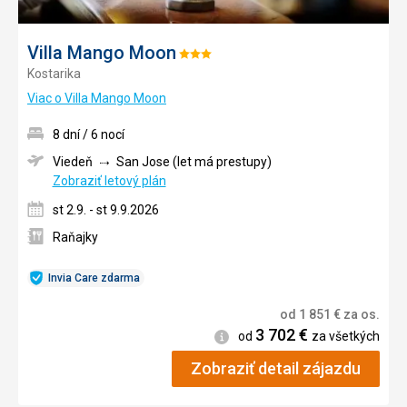
Villa Mango Moon
Hodnotenie:
Kostarika
3/5
Viac o Villa Mango Moon
8 dní / 6 nocí
Viedeň
San Jose (let má prestupy)
Zobraziť letový plán
st 2.9. - st 9.9.2026
Raňajky
Invia Care zdarma
od
1 851
€
za os.
3 702
€
Informácie
od
za všetkých
Zobraziť detail zájazdu