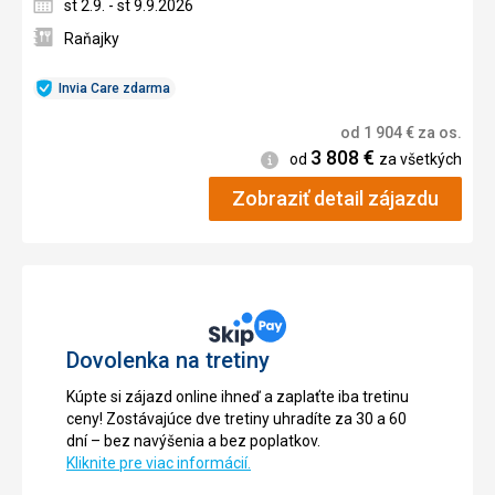
st 2.9. - st 9.9.2026
Raňajky
Invia Care zdarma
od
1 904
€
za os.
3 808
€
Informácie
od
za všetkých
Zobraziť detail zájazdu
Dovolenka na tretiny
Kúpte si zájazd online ihneď a zaplaťte iba tretinu
ceny! Zostávajúce dve tretiny uhradíte za 30 a 60
dní – bez navýšenia a bez poplatkov.
Kliknite pre viac informácií.