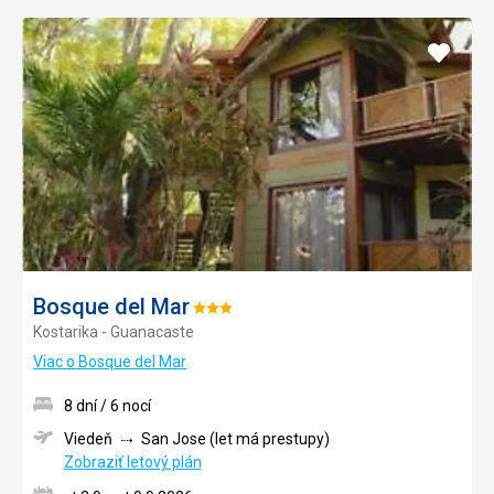
Pridať
do
obľúb
Bosque del Mar
Hodnotenie:
Kostarika - Guanacaste
3/5
Viac o Bosque del Mar
8 dní / 6 nocí
Viedeň
San Jose (let má prestupy)
Zobraziť letový plán