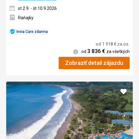
st 2.9. - št 10.9.2026
Raňajky
Invia Care zdarma
od
1 918
€
za os.
3 836
€
Informácie
od
za všetkých
Zobraziť detail zájazdu
Pridať
do
obľúb