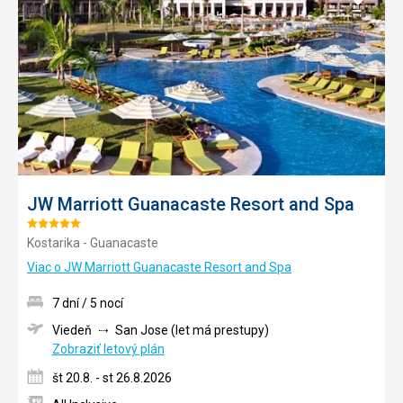
do
obľúb
JW Marriott Guanacaste Resort and Spa
Hodnotenie:
Kostarika - Guanacaste
5/5
Viac o JW Marriott Guanacaste Resort and Spa
7 dní / 5 nocí
Viedeň
San Jose (let má prestupy)
Zobraziť letový plán
št 20.8. - st 26.8.2026