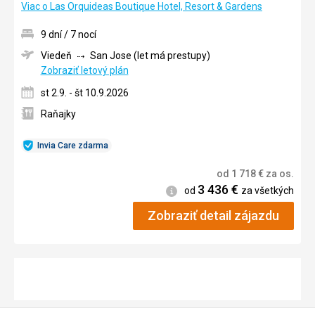
Viac o Las Orquideas Boutique Hotel, Resort & Gardens
9 dní / 7 nocí
Viedeň
San Jose (let má prestupy)
Zobraziť letový plán
st 2.9. - št 10.9.2026
Raňajky
Invia Care zdarma
od
1 718
€
za os.
3 436
€
Informácie
od
za všetkých
Zobraziť detail zájazdu