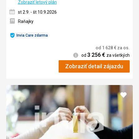
Zobraziť letový plán
st 2.9. - št 10.9.2026
Raňajky
Invia Care zdarma
od
1 628
€
za os.
3 256
€
Informácie
od
za všetkých
Zobraziť detail zájazdu
Pridať
do
obľúb