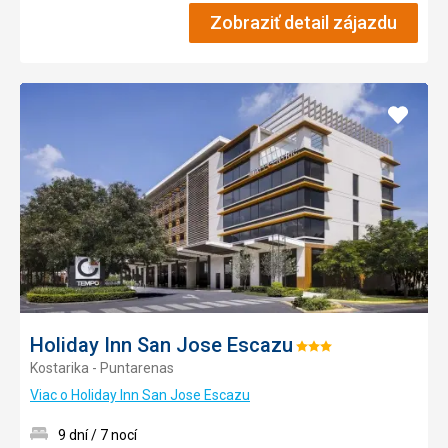
Zobraziť detail zájazdu
Pridať
do
obľúb
Holiday Inn San Jose Escazu
Hodnotenie:
Kostarika - Puntarenas
3/5
Viac o Holiday Inn San Jose Escazu
9 dní / 7 nocí