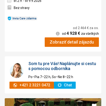
st 2.9. - st 9.9.2026
Bez stravy
Invia Care zdarma
od
2 464
€
za os.
4 928
€
Informácie
od
za všetkých
Zobraziť detail zájazdu
Som tu pre Vás! Naplánujte si cestu
s pomocou odborníka
Po–Pia 7–⁠⁠⁠⁠⁠⁠22 h, So–Ne 8–⁠⁠⁠⁠⁠⁠22 h
+421 2 3221 0472
Chat
Pridať