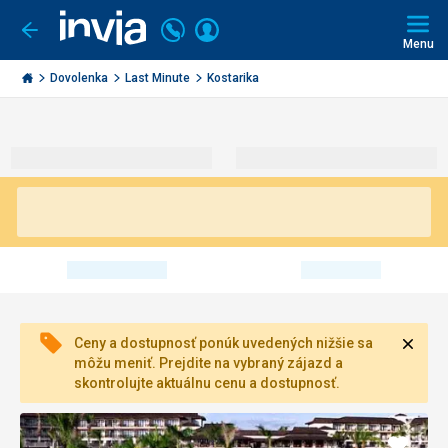
Volajte
Prihlásiť
Ísť
späť
+421
Menu
sa
2
Invia.sk
3221
Dovolenka
Last Minute
Kostarika
0491
Zavri
Ceny a dostupnosť ponúk uvedených nižšie sa
môžu meniť. Prejdite na vybraný zájazd a
skontrolujte aktuálnu cenu a dostupnosť.
Pridať