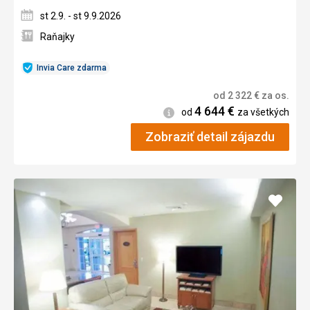
st 2.9. - st 9.9.2026
Raňajky
Invia Care zdarma
od
2 322
€
za os.
4 644
€
Informácie
od
za všetkých
Zobraziť detail zájazdu
Pridať
do
obľúb