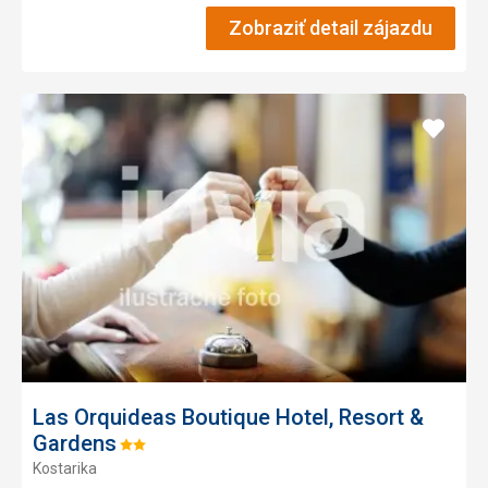
Zobraziť detail zájazdu
Pridať
do
obľúb
Las Orquideas Boutique Hotel, Resort &
Gardens
Hodnotenie:
Kostarika
2/5