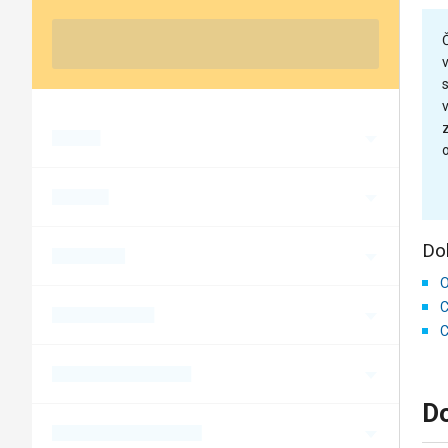
o
Do
O
C
C
Do