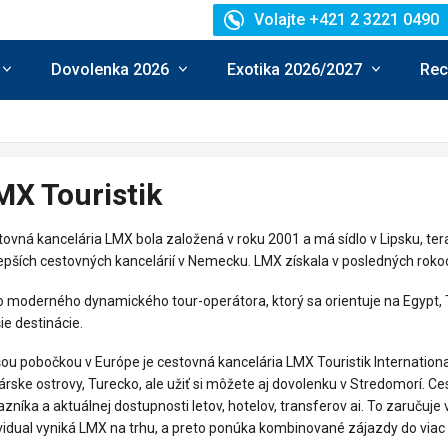
Volajte +421 2 3221 0490
Dovolenka 2026
Exotika 2026/2027
Rec
MX Touristik
ovná kancelária LMX bola založená v roku 2001 a má sídlo v Lipsku, ter
epších cestovných kancelárií v Nemecku. LMX získala v posledných rok
o moderného dynamického tour-operátora, ktorý sa orientuje na Egypt, T
ie destinácie.
ou pobočkou v Európe je cestovná kancelária LMX Touristik Internatio
rske ostrovy, Turecko, ale užiť si môžete aj dovolenku v Stredomorí.
zníka a aktuálnej dostupnosti letov, hotelov, transferov ai. To zaručuj
vidual vyniká LMX na trhu, a preto ponúka kombinované zájazdy do viac 