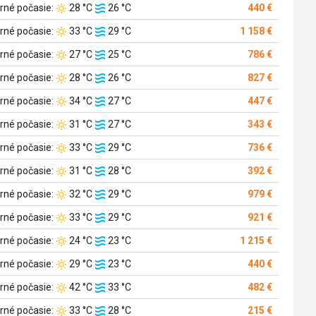
Teplota
Teplota
rné počasie:
28 °C
26 °C
440 €
vzduchu:
vody:
Teplota
Teplota
rné počasie:
33 °C
29 °C
1 158 €
vzduchu:
vody:
Teplota
Teplota
rné počasie:
27 °C
25 °C
786 €
vzduchu:
vody:
Teplota
Teplota
rné počasie:
28 °C
26 °C
827 €
vzduchu:
vody:
Teplota
Teplota
rné počasie:
34 °C
27 °C
447 €
vzduchu:
vody:
Teplota
Teplota
rné počasie:
31 °C
27 °C
343 €
vzduchu:
vody:
Teplota
Teplota
rné počasie:
33 °C
29 °C
736 €
vzduchu:
vody:
Teplota
Teplota
rné počasie:
31 °C
28 °C
392 €
vzduchu:
vody:
Teplota
Teplota
rné počasie:
32 °C
29 °C
979 €
vzduchu:
vody:
Teplota
Teplota
rné počasie:
33 °C
29 °C
921 €
vzduchu:
vody:
Teplota
Teplota
rné počasie:
24 °C
23 °C
1 215 €
vzduchu:
vody:
Teplota
Teplota
rné počasie:
29 °C
23 °C
440 €
vzduchu:
vody:
Teplota
Teplota
rné počasie:
42 °C
33 °C
482 €
vzduchu:
vody:
Teplota
Teplota
rné počasie:
33 °C
28 °C
215 €