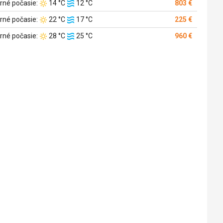
Teplota
Teplota
rné počasie:
14 °C
12 °C
803 €
vzduchu:
vody:
Teplota
Teplota
rné počasie:
22 °C
17 °C
225 €
vzduchu:
vody:
Teplota
Teplota
rné počasie:
28 °C
25 °C
960 €
vzduchu:
vody: