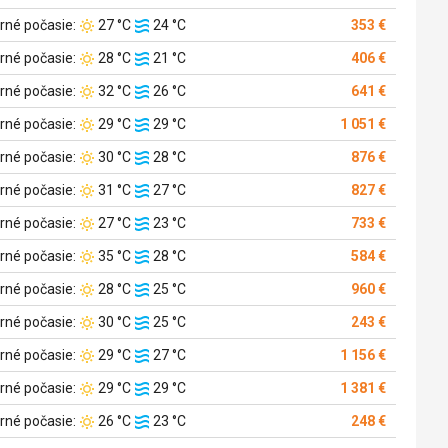
vzduchu:
vody:
Teplota
Teplota
rné počasie:
27 °C
24 °C
353 €
vzduchu:
vody:
Teplota
Teplota
rné počasie:
28 °C
21 °C
406 €
vzduchu:
vody:
Teplota
Teplota
rné počasie:
32 °C
26 °C
641 €
vzduchu:
vody:
Teplota
Teplota
rné počasie:
29 °C
29 °C
1 051 €
vzduchu:
vody:
Teplota
Teplota
rné počasie:
30 °C
28 °C
876 €
vzduchu:
vody:
Teplota
Teplota
rné počasie:
31 °C
27 °C
827 €
vzduchu:
vody:
Teplota
Teplota
rné počasie:
27 °C
23 °C
733 €
vzduchu:
vody:
Teplota
Teplota
rné počasie:
35 °C
28 °C
584 €
vzduchu:
vody:
Teplota
Teplota
rné počasie:
28 °C
25 °C
960 €
vzduchu:
vody:
Teplota
Teplota
rné počasie:
30 °C
25 °C
243 €
vzduchu:
vody:
Teplota
Teplota
rné počasie:
29 °C
27 °C
1 156 €
vzduchu:
vody:
Teplota
Teplota
rné počasie:
29 °C
29 °C
1 381 €
vzduchu:
vody:
Teplota
Teplota
rné počasie:
26 °C
23 °C
248 €
vzduchu:
vody: