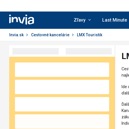
Invia.sk
Zľavy
Last Minute
Invia.sk
Cestovné kancelárie
LMX Touristik
L
Cest
najl
Ide 
ďalš
Ďalš
Kaná
záka
Indi