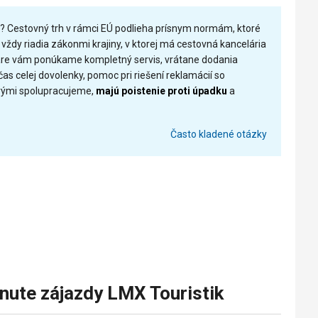
ou? Cestovný trh v rámci EÚ podlieha prísnym normám, ktoré
vždy riadia zákonmi krajiny, v ktorej má cestovná kancelária
 Care vám ponúkame kompletný servis, vrátane dodania
s celej dovolenky, pomoc pri riešení reklamácií so
orými spolupracujeme,
majú poistenie proti úpadku
a
Často kladené otázky
nute zájazdy LMX Touristik