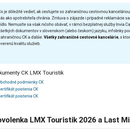
Čo je dôležité vedieť, ak cestujete so zahraničnou cestovnou kancelári
vás ako spotrebiteľa chránia. Zmluva o zájazde i prípadné reklamácie sa 
sídlo. Nemusíte sa však ničoho obávať, v rámci bezplatnej služby Invia
všetkých dokumentov v slovenskom (alebo českom) jazyku, infolinky poča
zahraničnou CK a ďalšie.
Všetky zahraničné cestovné kancelárie
, s kt
verenú kvalitu služieb.
kumenty CK LMX Touristik
bchodné podmienky CK
ertifikát poistenia CK
ertifikát poistenia CK
volenka LMX Touristik 2026 a Last Mi