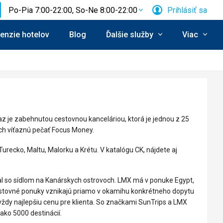
Po-Pia 7:00-22:00, So-Ne 8:00-22:00
Prihlásiť sa
enzie hotelov
Blog
Ďalšie služby
Viac
az je zabehnutou cestovnou kanceláriou, ktorá je jednou z 25
och víťaznú pečať Focus Money.
urecko, Maltu, Malorku a Krétu. V katalógu CK, nájdete aj
nal so sídlom na Kanárskych ostrovoch. LMX má v ponuke Egypt,
 Cestovné ponuky vznikajú priamo v okamihu konkrétneho dopytu
e vždy najlepšiu cenu pre klienta. So značkami SunTrips a LMX
ako 5000 destinácií.