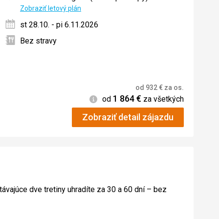
ných
Zobraziť letový plán
st 28.10. - pi 6.11.2026
Bez stravy
od
932
€
za os.
1 864
€
Informácie
od
za všetkých
Zobraziť detail zájazdu
távajúce dve tretiny uhradíte za 30 a 60 dní – bez