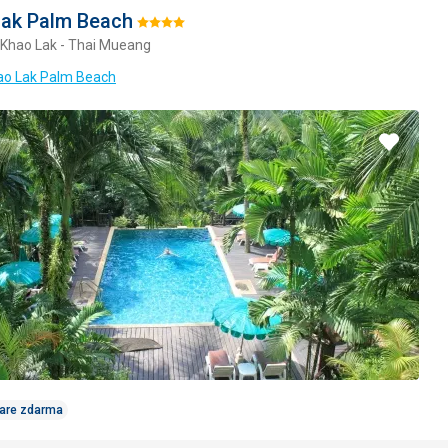
Lak Palm Beach
Hodnotenie:
 Khao Lak - Thai Mueang
4/5
hao Lak Palm Beach
Pridať
do
obľúbe
Care zdarma