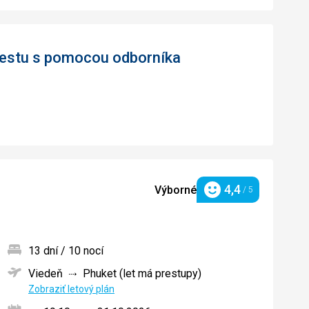
 cestu s pomocou odborníka
4,4
Výborné
/ 5
Hodnotenie
13 dní / 10 nocí
Viedeň
Phuket (let má prestupy)
ných
Zobraziť letový plán