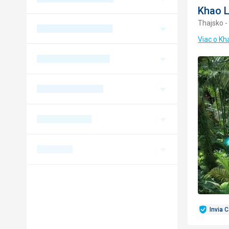
Khao 
Thajsko -
Viac o K
Invia 