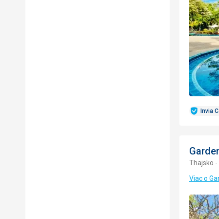
Invia 
Garden
Thajsko -
Viac o Ga