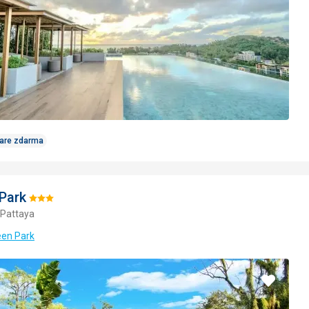
Care zdarma
Park
Hodnotenie:
 Pattaya
3/5
een Park
Pridať
do
obľúbe