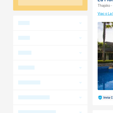
Thajsko -
Viac o La
Invia 