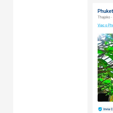
Phuket
Thajsko -
Viac o Ph
Invia 