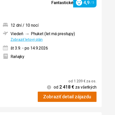
4,9
Fantastické
/ 5
Hodnotenie
12 dní / 10 nocí
Viedeň
Phuket (let má prestupy)
ných
Zobraziť letový plán
št 3.9. - po 14.9.2026
Raňajky
od
1 209
€
za os.
2 418
€
Informácie
od
za všetkých
Zobraziť detail zájazdu