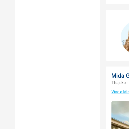
Mida G
Thajsko -
Viac o Mi