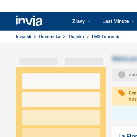
Zľavy
Last Minute
Invia.sk
Invia.sk
Dovolenka
Thajsko
LMX Touristik
Zobr
Ceny
dos
La Flo