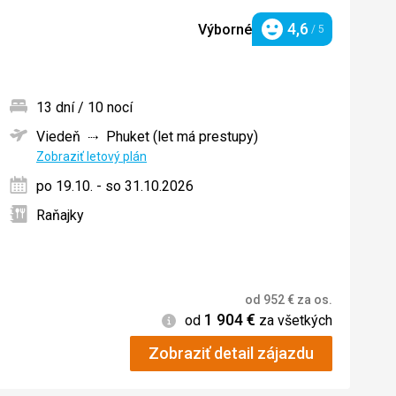
4,6
Výborné
/ 5
Hodnotenie
13 dní / 10 nocí
Viedeň
Phuket (let má prestupy)
ných
Zobraziť letový plán
po 19.10. - so 31.10.2026
Raňajky
od
952
€
za os.
1 904
€
Informácie
od
za všetkých
Zobraziť detail zájazdu