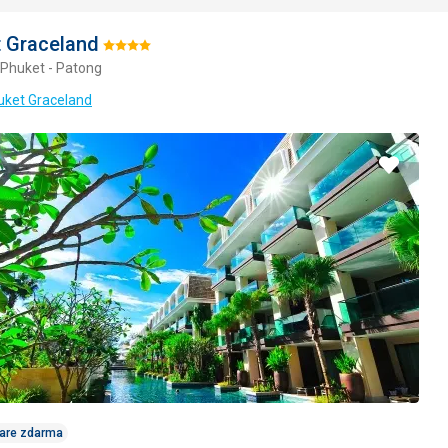
 Graceland
Hodnotenie:
 Phuket - Patong
4/5
uket Graceland
Pridať
do
obľúbe
Care zdarma