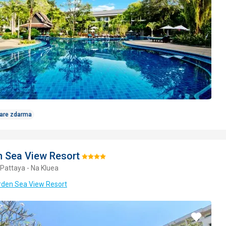
Care zdarma
 Sea View Resort
Hodnotenie:
 Pattaya - Na Kluea
4/5
rden Sea View Resort
Pridať
do