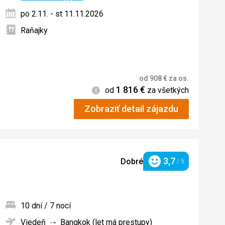
po 2.11. - st 11.11.2026
Raňajky
od
908
€
za os.
1 816
€
Informácie
od
za všetkých
Zobraziť detail zájazdu
3,7
Dobré
/ 5
Hodnotenie
10 dní / 7 nocí
Viedeň
Bangkok (let má prestupy)