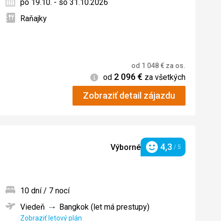
po 19.10. - so 31.10.2026
Raňajky
od
1 048
€
za os.
2 096
€
Informácie
od
za všetkých
Zobraziť detail zájazdu
4,3
Výborné
/ 5
Hodnotenie
10 dní / 7 nocí
Viedeň
Bangkok (let má prestupy)
ných
Zobraziť letový plán