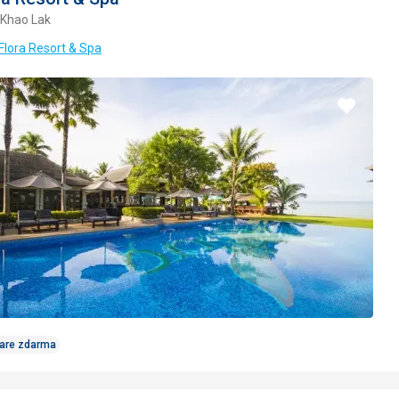
 Khao Lak
 Flora Resort & Spa
Pridať
do
obľúbe
Care zdarma