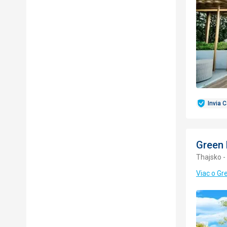
Invia 
Green 
Thajsko -
Viac o Gr