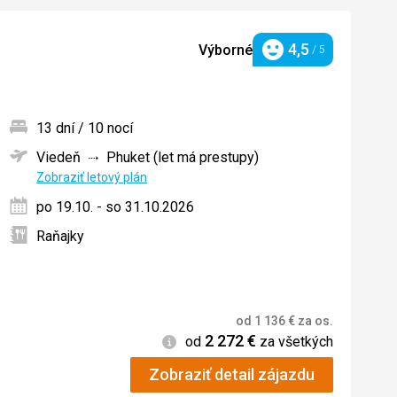
4,5
Výborné
/ 5
Hodnotenie
13 dní / 10 nocí
Viedeň
Phuket (let má prestupy)
ných
Zobraziť letový plán
po 19.10. - so 31.10.2026
Raňajky
od
1 136
€
za os.
2 272
€
Informácie
od
za všetkých
Zobraziť detail zájazdu