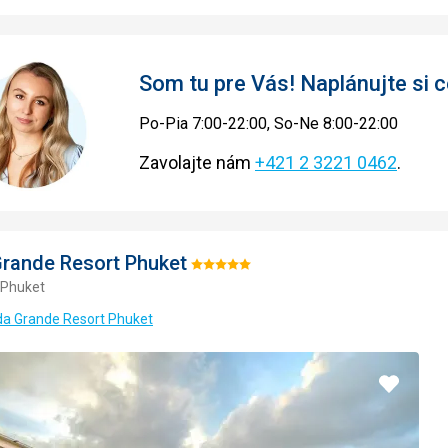
Som tu pre Vás! Naplánujte si
Po-Pia 7:00-22:00, So-Ne 8:00-22:00
Zavolajte nám
+421 2 3221 0462
.
rande Resort Phuket
Hodnotenie:
 Phuket
5/5
da Grande Resort Phuket
Pridať
do
obľúbe