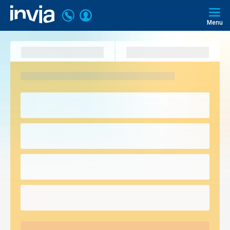
Volajte
Prihlásiť
Invia.sk
+421
Menu
sa
2
3221
0493