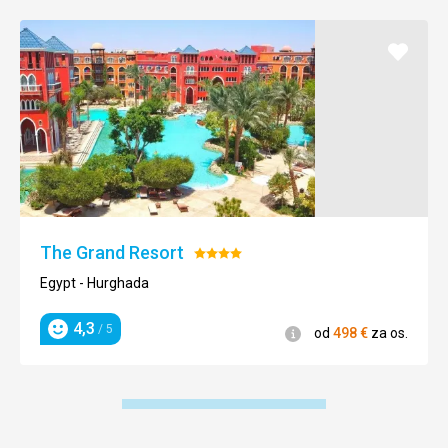
Pridať
do
obľúb
The Grand Resort
Hodnotenie:
4/5
Egypt - Hurghada
4,3
/ 5
Informácie
od
498
€
za os.
Hodnotenie