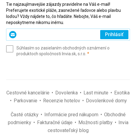
Tie najzaujímavejšie zájazdy pravidelne na Váš e-mail!
Preferujete exotické pláže, zasnežené ľadovce alebo plavbu
loďou? Vždy nájdete to, čo hľadáte. Nebojte, Váš e-mail
neposkytneme nikomu inému.
Zadajte
Prihlásiť
svoj
e-
Súhlasím so zasielaním obchodných oznámení o
mail
(povinné)
produktoch spoločnosti Invia.sk, s.r.o.
*
(povinné)
*
Cestovné kancelárie
Dovolenka
Last minute
Exotika
Parkovanie
Recenzie hotelov
Dovolenkové domy
Časté otázky
Informácie pred nákupom
Obchodné
podmienky
Fakturačné údaje
Možnosti platby
Invia
cestovateľský blog