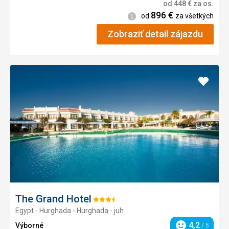
od
448
€
za os.
896
€
Informácie
od
za všetkých
Zobraziť detail zájazdu
Pridať
do
obľúb
The Grand Hotel
Hodnotenie:
Egypt - Hurghada - Hurghada - juh
3.5/5
4,2
Výborné
/ 5