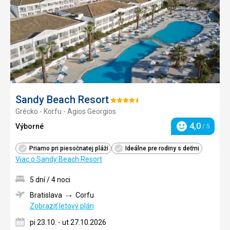
Sandy Beach Resort
Hodnotenie:
Grécko - Korfu - Agios Georgios
4.5/5
4,0
Výborné
/ 5
Hodnotenie
Priamo pri piesočnatej pláži
Ideálne pre rodiny s deťmi
Viac o Sandy Beach Resort
5 dní / 4 noci
Bratislava
Corfu
Zobraziť letový plán
pi 23.10. - ut 27.10.2026