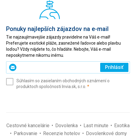
Ponuky najlepších zájazdov na e-mail
Tie najzaujímavejšie zájazdy pravidelne na Váš e-mail!
Preferujete exotické pláže, zasnežené ľadovce alebo plavbu
loďou? Vždy nájdete to, čo hľadáte. Nebojte, Váš e-mail
neposkytneme nikomu inému.
Zadajte
Prihlásiť
svoj
e-
Súhlasím so zasielaním obchodných oznámení o
mail
(povinné)
produktoch spoločnosti Invia.sk, s.r.o.
*
(povinné)
*
Cestovné kancelárie
Dovolenka
Last minute
Exotika
Parkovanie
Recenzie hotelov
Dovolenkové domy