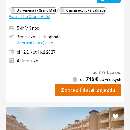
Hodnotenie
U promenády Grand Mall
Krásna exotická záhrada
Viac o The Grand Hotel
5 dní / 3 noci
Bratislava
Hurghada
Zobraziť letový plán
pi 12.2. - ut 16.2.2027
All Inclusive
od
373
€
za os.
746
€
Informácie
od
za všetkých
Zobraziť detail zájazdu
Pridať
do
obľúb