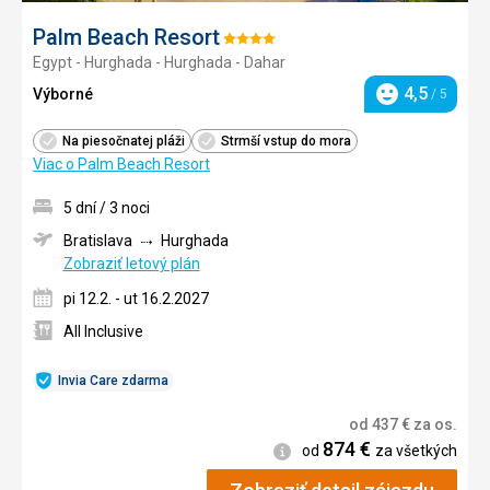
Palm Beach Resort
Hodnotenie:
Egypt - Hurghada - Hurghada - Dahar
4/5
4,5
Výborné
/ 5
Hodnotenie
Na piesočnatej pláži
Strmší vstup do mora
Viac o Palm Beach Resort
5 dní / 3 noci
Bratislava
Hurghada
Zobraziť letový plán
pi 12.2. - ut 16.2.2027
All Inclusive
Invia Care zdarma
od
437
€
za os.
874
€
Informácie
od
za všetkých