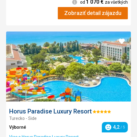
1 070
€
Informácie
od
za všetkých
Zobraziť detail zájazdu
Pridať
do
obľúb
Horus Paradise Luxury Resort
Hodnotenie:
Turecko - Side
5/5
4,2
Výborné
/ 5
Hodnotenie