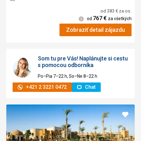
od
383
€
za os.
767
€
Informácie
od
za všetkých
Zobraziť detail zájazdu
Som tu pre Vás! Naplánujte si cestu
s pomocou odborníka
Po–Pia 7–⁠⁠⁠⁠⁠⁠22 h, So–Ne 8–⁠⁠⁠⁠⁠⁠22 h
+421 2 3221 0472
Chat
Pridať
do
obľúb