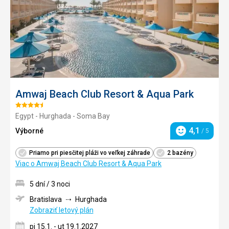
Amwaj Beach Club Resort & Aqua Park
Hodnotenie:
Egypt - Hurghada - Soma Bay
4.5/5
4,1
Výborné
/ 5
Hodnotenie
Priamo pri piesčitej pláži vo veľkej záhrade
2 bazény
Viac o Amwaj Beach Club Resort & Aqua Park
5 dní / 3 noci
Bratislava
Hurghada
Zobraziť letový plán
pi 15.1. - ut 19.1.2027