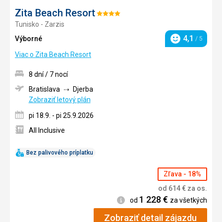
Zita Beach Resort
Hodnotenie:
Tunisko - Zarzis
4/5
4,1
Výborné
/ 5
Hodnotenie
Viac o Zita Beach Resort
8 dní / 7 nocí
Bratislava
Djerba
Zobraziť letový plán
pi 18.9. - pi 25.9.2026
All Inclusive
Bez palivového príplatku
Zľava - 18%
od
614
€
za os.
1 228
€
Informácie
od
za všetkých
Zobraziť detail zájazdu