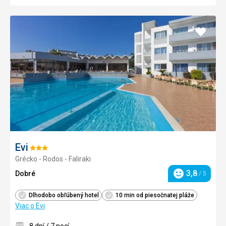
Pridať
do
obľúb
Evi
Hodnotenie:
Grécko - Rodos - Faliraki
3/5
3,8
Dobré
/ 5
Hodnotenie
Dlhodobo obľúbený hotel
10 min od piesočnatej pláže
Viac o Evi