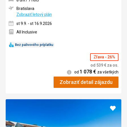
8 dní / 7 nocí
Bratislava
Zobraziť letový plán
st 9.9. - st 16.9.2026
All Inclusive
Bez palivového príplatku
Zľava - 26%
od
539
€
za os.
1 078
€
Informácie
od
za všetkých
Zobraziť detail zájazdu
Pridať
do
obľúb