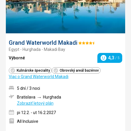
Grand Waterworld Makadi
Hodnotenie:
Egypt - Hurghada - Makadi Bay
4.5/5
4,3
Výborné
/ 5
Hodnotenie
Kulinárske špeciality
Obrovský areál bazénov
Viac o Grand Waterworld Makadi
5 dní / 3 noci
Bratislava
Hurghada
Zobraziť letový plán
pi 12.2. - ut 16.2.2027
All Inclusive