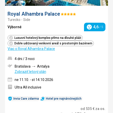
Letisko Bratislava má tiež
dobré spojenie s mestom
a okolím.
Royal Alhambra Palace
Na letisko sa dostanete autom, taxíkom, autobusom alebo
Hodnotenie:
prenajatým automobilom.
Turecko - Side
5/5
4,6
Výborné
/ 5
Hodnotenie
Luxusní hotelový komplex přímo na dlouhé pláži
Dobře udržovaný venkovní areál s prostorným bazénem
Viac o Royal Alhambra Palace
4 dni / 3 noci
Bratislava
Antalya
Zobraziť letový plán
ne 11.10. - st 14.10.2026
Ultra All inclusive
Invia Care zdarma
Hotel pre najnáročnejších
od
535
€
za os.