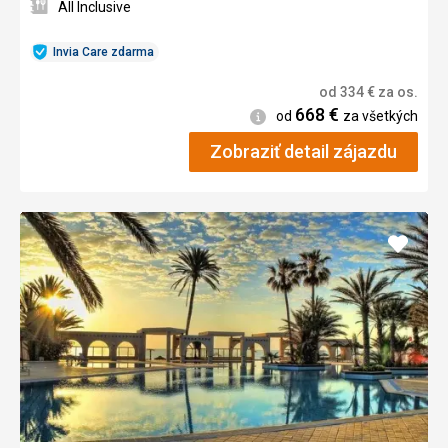
All Inclusive
Invia Care zdarma
od
334
€
za os.
668
€
Informácie
od
za všetkých
Zobraziť detail zájazdu
Pridať
do
obľúb