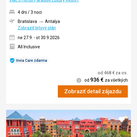
Viac o Horus Paradise Luxury Resort
4 dni / 3 noci
Bratislava
Antalya
Zobraziť letový plán
ne 27.9. - st 30.9.2026
All Inclusive
Invia Care zdarma
od
468
€
za os.
936
€
Informácie
od
za všetkých
Zobraziť detail zájazdu
Pridať
do
obľúb