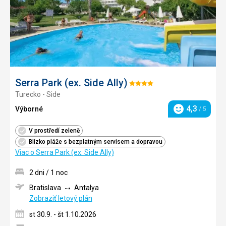
Serra Park (ex. Side Ally)
Hodnotenie:
Turecko - Side
4/5
4,3
Výborné
/ 5
Hodnotenie
V prostředí zeleně
Blízko pláže s bezplatným servisem a dopravou
Viac o Serra Park (ex. Side Ally)
2 dni / 1 noc
Bratislava
Antalya
Zobraziť letový plán
st 30.9. - št 1.10.2026