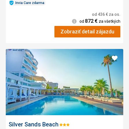
Invia Care zdarma
od
436
€
za os.
872
€
Informácie
od
za všetkých
Zobraziť detail zájazdu
Pridať
do
obľúb
Silver Sands Beach
Hodnotenie: