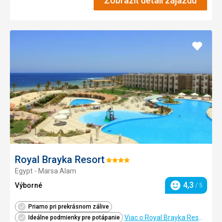
Zobraziť detail zájazdu
Pridať
do
obľúb
Royal Brayka Resort
Hodnotenie:
Egypt - Marsa Alam
4/5
4,3
Výborné
/ 5
Hodnotenie
Priamo pri prekrásnom zálive
Viac o Royal Brayka Resort
Ideálne podmienky pre potápanie