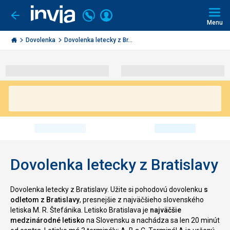
Volajte
Prihlásiť
Ísť
späť
+421
Menu
sa
2
Invia.sk
3221
Dovolenka
Dovolenka letecky z Br...
0491
Dovolenka letecky z Bratislavy
Dovolenka letecky z Bratislavy. Užite si pohodovú dovolenku
s
odletom z Bratislavy
, presnejšie z najväčšieho slovenského
letiska M. R. Štefánika.
Letisko Bratislava je
najväčšie
medzinárodné letisko
na Slovensku a nachádza sa len 20 minút