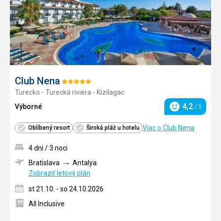
Club Nena
Hodnotenie:
Turecko - Turecká riviéra - Kizilagac
5/5
4,2
Výborné
/ 5
Hodnotenie
Viac o Club Nena
Oblíbený resort
Široká pláž u hotelu
4 dni / 3 noci
Bratislava
Antalya
Zobraziť letový plán
st 21.10. - so 24.10.2026
All Inclusive