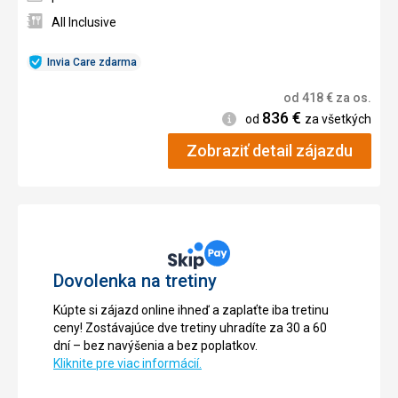
All Inclusive
Invia Care zdarma
od
418
€
za os.
836
€
Informácie
od
za všetkých
Zobraziť detail zájazdu
Dovolenka na tretiny
Kúpte si zájazd online ihneď a zaplaťte iba tretinu
ceny! Zostávajúce dve tretiny uhradíte za 30 a 60
dní – bez navýšenia a bez poplatkov.
Kliknite pre viac informácií.