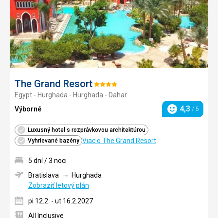
The Grand Resort
Hodnotenie:
Egypt - Hurghada - Hurghada - Dahar
4/5
4,3
Výborné
/ 5
Hodnotenie
Luxusný hotel s rozprávkovou architektúrou
Viac o The Grand Resort
Vyhrievané bazény
5 dní / 3 noci
Bratislava
Hurghada
Zobraziť letový plán
pi 12.2. - ut 16.2.2027
All Inclusive