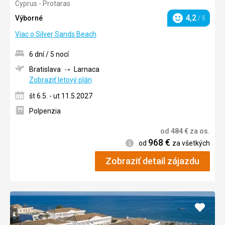
Cyprus - Protaras
3/5
4,2
Výborné
/ 5
Hodnotenie
Viac o Silver Sands Beach
6 dní / 5 nocí
Bratislava
Larnaca
Zobraziť letový plán
št 6.5. - ut 11.5.2027
Polpenzia
od
484
€
za os.
968
€
Informácie
od
za všetkých
Zobraziť detail zájazdu
Pridať
do
obľúb