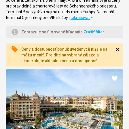
od centra. Letisko má 3 terminály: A, B a C. Terminál A je určený
pre pravidelné a charterové lety do Schengenského priestoru.
Terminál B sa využíva najmä na lety mimo Európy. Najmenší
terminál C je určený pre VIP služby.
pokračovat
Letisko
ponúka rôzne služby
pre cestujúcich, ako napríklad:
Zobrazuje sa filtrované hľadanie
Zrušiť filter
☕ Občerstvenie
☂️ Nákupy
Zavri
Ceny a dostupnosť ponúk uvedených nižšie sa
môžu meniť. Prejdite na vybraný zájazd a
⚡ Internet
skontrolujte aktuálnu cenu a dostupnosť.
⌨️ Zmenáreň
Pridať
☑️ Bankomaty
do
obľúb
✂️ Cestovanie s deťmi
☎️ Asistenčné služby
⚱️ Batožina servis
⭐ VIP salónik