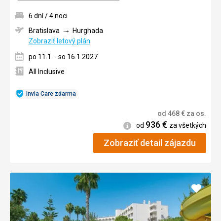
6 dní / 4 noci
Bratislava
Hurghada
Zobraziť letový plán
po 11.1. - so 16.1.2027
All Inclusive
Invia Care zdarma
od
468
€
za os.
936
€
Informácie
od
za všetkých
Zobraziť detail zájazdu
Pridať
do
obľúb