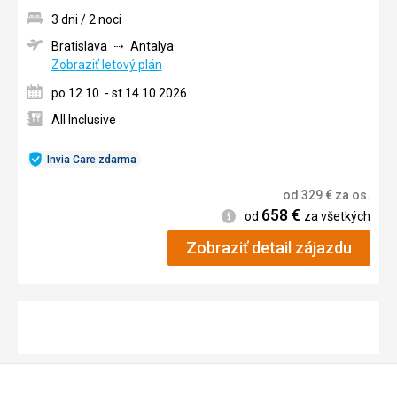
3 dni / 2 noci
Bratislava
Antalya
Zobraziť letový plán
po 12.10. - st 14.10.2026
All Inclusive
Invia Care zdarma
od
329
€
za os.
658
€
Informácie
od
za všetkých
Zobraziť detail zájazdu