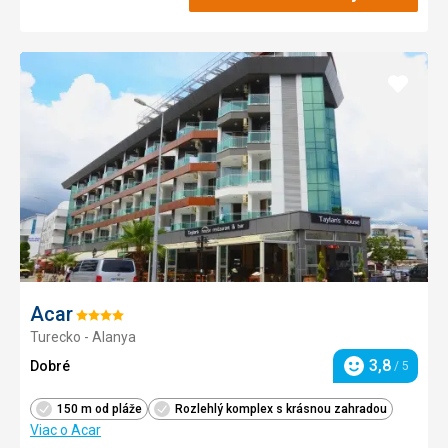
Pridať
do
obľúb
Acar
Hodnotenie:
Turecko - Alanya
4/5
3,8
Dobré
/ 5
Hodnotenie
150 m od pláže
Rozlehlý komplex s krásnou zahradou
Viac o Acar