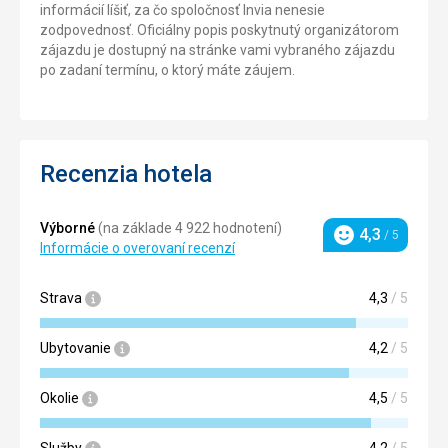
informácií líšiť, za čo spoločnosť Invia nenesie
zodpovednosť. Oficiálny popis poskytnutý organizátorom
zájazdu je dostupný na stránke vami vybraného zájazdu
po zadaní termínu, o ktorý máte záujem.
Recenzia hotela
Výborné
(na základe 4 922 hodnotení)
4,3
/ 5
Hodnotenie
Informácie o overovaní recenzí
Strava
4,3
/ 5
Ubytovanie
4,2
/ 5
Okolie
4,5
/ 5