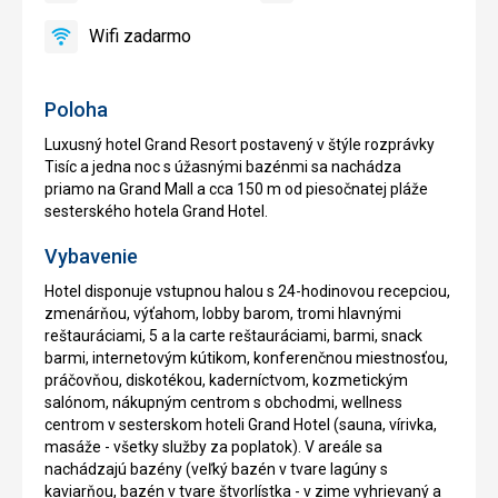
reštaurácia
Wifi zadarmo
áno
Wifi
zadarmo
Poloha
Luxusný hotel Grand Resort postavený v štýle rozprávky
Tisíc a jedna noc s úžasnými bazénmi sa nachádza
priamo na Grand Mall a cca 150 m od piesočnatej pláže
sesterského hotela Grand Hotel.
Vybavenie
Hotel disponuje vstupnou halou s 24-hodinovou recepciou,
zmenárňou, výťahom, lobby barom, tromi hlavnými
reštauráciami, 5 a la carte reštauráciami, barmi, snack
barmi, internetovým kútikom, konferenčnou miestnosťou,
práčovňou, diskotékou, kaderníctvom, kozmetickým
salónom, nákupným centrom s obchodmi, wellness
centrom v sesterskom hoteli Grand Hotel (sauna, vírivka,
masáže - všetky služby za poplatok). V areále sa
nachádzajú bazény (veľký bazén v tvare lagúny s
kaviarňou, bazén v tvare štvorlístka - v zime vyhrievaný a