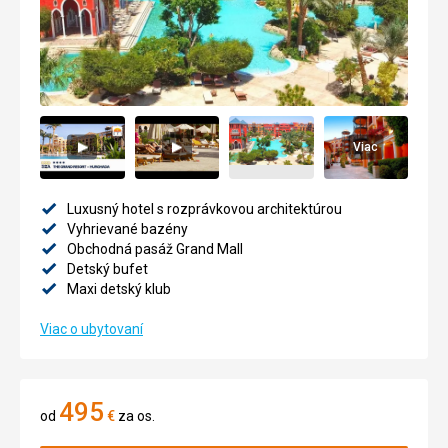
Viac
Luxusný hotel s rozprávkovou architektúrou
Vyhrievané bazény
Obchodná pasáž Grand Mall
Detský bufet
Maxi detský klub
Viac o ubytovaní
495
od
€
za os.