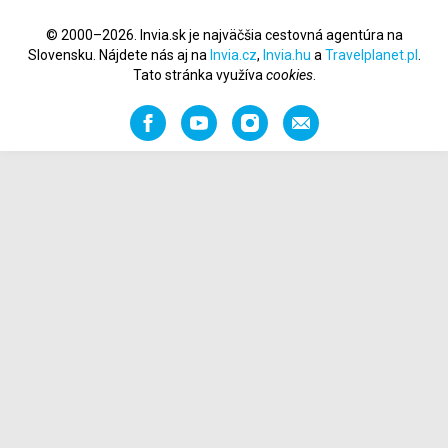
© 2000–2026. Invia.sk je najväčšia cestovná agentúra na
Slovensku. Nájdete nás aj na
Invia.cz
,
Invia.hu
a
Travelplanet.pl
.
Tato stránka využíva
cookies
.
Facebook
YouTube
Instagram
Odporučiť