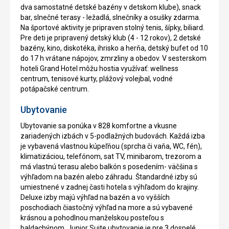
dva samostatné detské bazény v detskom klube), snack
bar, slnečné terasy - ležadlá, slnečníky a osušky zdarma.
Na športové aktivity je pripraven stolný tenis, šípky, biliard.
Pre deti je pripravený detský klub (4 - 12 rokov), 2 detské
bazény, kino, diskotéka, ihrisko a herňa, detský bufet od 10
do 17 h vrátane nápojov, zmrzliny a obedov. V sesterskom
hoteli Grand Hotel môžu hostia využívať: wellness
centrum, tenisové kurty, plážový volejbal, vodné
potápačské centrum.
Ubytovanie
Ubytovanie sa ponúka v 828 komfortne a vkusne
zariadených izbách v 5-podlažných budovách. Každá izba
je vybavená vlastnou kúpeľňou (sprcha či vaňa, WC, fén),
klimatizáciou, telefónom, sat TV, minibarom, trezorom a
má vlastnú terasu alebo balkón s posedením- väčšina s
výhľadom na bazén alebo záhradu. Štandardné izby sú
umiestnené v zadnej časti hotela s výhľadom do krajiny.
Deluxe izby majú výhľad na bazén a vo vyšších
poschodiach čiastočný výhľad na more a sú vybavené
krásnou a pohodlnou manželskou posteľou s
baldachýnom. Junior Suite ubytovanie je pre 3 dospelé