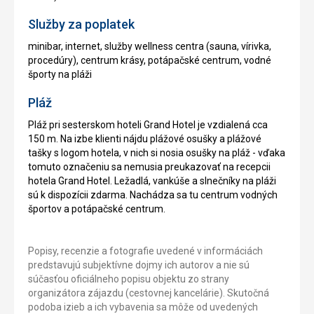
Služby za poplatek
minibar, internet, služby wellness centra (sauna, vírivka,
procedúry), centrum krásy, potápačské centrum, vodné
športy na pláži
Pláž
Pláž pri sesterskom hoteli Grand Hotel je vzdialená cca
150 m. Na izbe klienti nájdu plážové osušky a plážové
tašky s logom hotela, v nich si nosia osušky na pláž - vďaka
tomuto označeniu sa nemusia preukazovať na recepcii
hotela Grand Hotel. Ležadlá, vankúše a slnečníky na pláži
sú k dispozícii zdarma. Nachádza sa tu centrum vodných
športov a potápačské centrum.
Popisy, recenzie a fotografie uvedené v informáciách
predstavujú subjektívne dojmy ich autorov a nie sú
súčasťou oficiálneho popisu objektu zo strany
organizátora zájazdu (cestovnej kancelárie). Skutočná
podoba izieb a ich vybavenia sa môže od uvedených