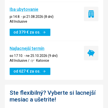
Iba ubytovanie
Iba
pi 14.8. - pi 21.08.2026 (8 dní)
ubytovanie
All Inclusive
od
379
€
za os.
Najlacnejší termín
Najlacnejší
so 17.10. - ne 25.10.2026 (9 dní)
termín
All Inclusive
/
Katovice
od
627
€
za os.
Ste flexibilný? Vyberte si lacnejší
mesiac a ušetrite!