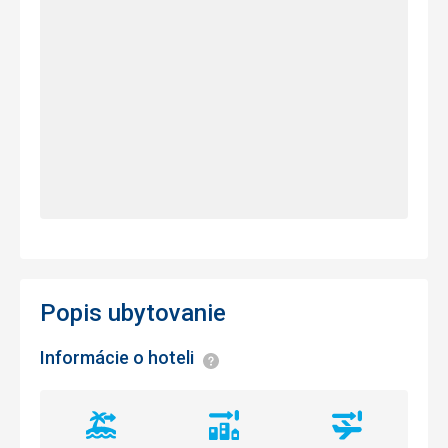
Popis ubytovanie
Informácie o hoteli
Informácie
Vzdialenosť
Vzdialenosť
Vzdialenosť