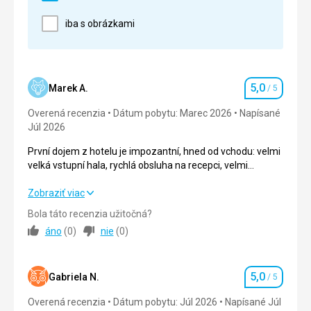
Služby
iba s obrázkami
Hotelové služby bohužel vyžadovaly další poplatky,
například podávání nápojů na pláži nebo dokonce k
večeři.
Táto recenzia bola preložená automaticky pomocou
5,0
Marek A.
/ 5
Hodnotenie
Google Translate
Overená recenzia
Dátum pobytu: Marec 2026
Napísané
Júl 2026
První dojem z hotelu je impozantní, hned od vchodu: velmi
velká vstupní hala, rychlá obsluha na recepci, velmi
přátelská obsluha, od uklízečky, přes celý personál, až po
recepční.
První dojem z hotelu je impozantní, hned od vchodu: velmi
Zobraziť viac
velká vstupní hala, rychlá obsluha na recepci, velmi
Bola táto recenzia užitočná?
přátelská obsluha, od uklízečky, přes celý personál, až po
áno
(
0
)
nie
(
0
)
recepční.
Strava
5,0
/ 5
5,0
Gabriela N.
/ 5
Hodnotenie
Ubytovanie
5,0
/ 5
Overená recenzia
Dátum pobytu: Júl 2026
Napísané Júl