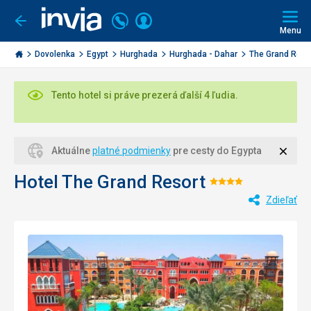
Volajte
Prihlásiť
Ísť
späť
+421
Menu
sa
2
Invia.sk
3221
Dovolenka
Egypt
Hurghada
Hurghada - Dahar
The Grand Reso
0477
Tento hotel si práve prezerá ďalší 4 ľudia.
Zavri
Aktuálne
platné podmienky
pre cesty do Egypta
Hotel The Grand Resort
Hodnotenie:
Zdieľať
4/5