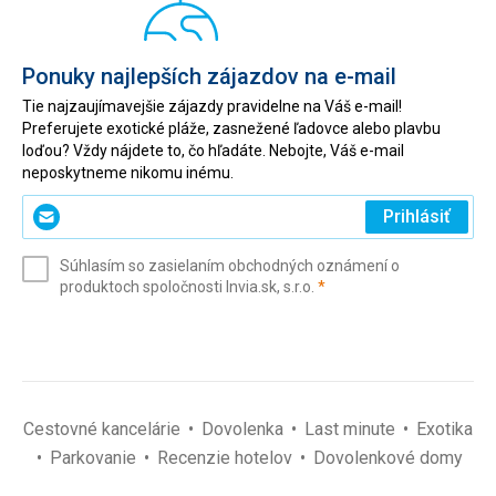
Ponuky najlepších zájazdov na e-mail
Tie najzaujímavejšie zájazdy pravidelne na Váš e-mail!
Preferujete exotické pláže, zasnežené ľadovce alebo plavbu
loďou? Vždy nájdete to, čo hľadáte. Nebojte, Váš e-mail
neposkytneme nikomu inému.
Zadajte
Prihlásiť
svoj
e-
Súhlasím so zasielaním obchodných oznámení o
mail
(povinné)
produktoch spoločnosti Invia.sk, s.r.o.
*
(povinné)
*
Cestovné kancelárie
Dovolenka
Last minute
Exotika
Parkovanie
Recenzie hotelov
Dovolenkové domy