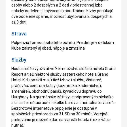
osoby alebo 2 dospelých a 2 deti v priestrannej izbe
opticky oddelenej obývacou izbou. Rodinné izby ponúkajú
dve oddelené spálne, možnosť ubytovania 2 dospelých a
až 3 deti.
Strava
Polpenzia formou bohatého bufetu. Pre deti je v detskom
klube zaistený aj obed, nápoje a zmrzlina.
Služby
Hostia môžu využívať veľké množstvo služieb hotela Grand
Resort a tiež niektoré služby sesterského hotela Grand
Hotel. K dispozícii majú tiež izbovú službu, čistiareň,
práčovňu, centrum krásy (kozmetika, kaderníctvo),
zmenáreň, obchodnú pasáž, kyvadlovú dopravu do
Hurghady. Na gurmánske zážitky je pripravených niekoľko
a la carte reštaurácií, niekoľko barov a orientálna kaviareň.
Bezdrôtové internetové pripojenie je dostupné v
spoločných priestoroch za 3 USD na 30 minút. Verejné
parkovanie je možné zdarma v areáli hotela (rezervácia
nutná).