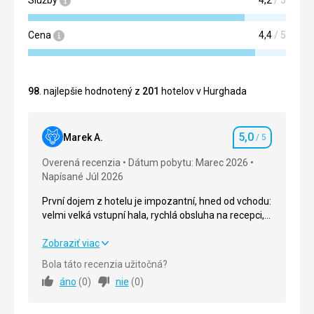
Služby
4,2
/ 5
Cena
4,4
/ 5
98
. najlepšie hodnotený z
201
hotelov v Hurghada
5,0
Marek A.
/ 5
Hodnotenie
Overená recenzia
Dátum pobytu: Marec 2026
Napísané Júl 2026
První dojem z hotelu je impozantní, hned od vchodu:
velmi velká vstupní hala, rychlá obsluha na recepci,
velmi přátelská obsluha, od uklízečky, přes celý
personál, až po recepční.
První dojem z hotelu je impozantní, hned od vchodu:
Zobraziť viac
velmi velká vstupní hala, rychlá obsluha na recepci,
Bola táto recenzia užitočná?
velmi přátelská obsluha, od uklízečky, přes celý
áno
(
0
)
nie
(
0
)
personál, až po recepční.
Strava
5,0
/ 5