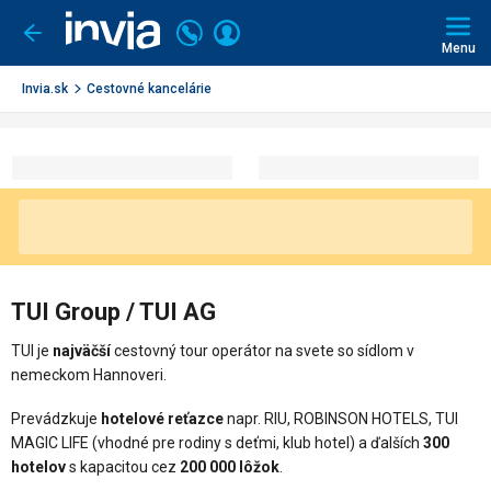
Invia.sk
Volajte
Prihlásiť
Ísť
späť
+421
Menu
sa
2
3221
Invia.sk
Cestovné kancelárie
0491
TUI Group / TUI AG
TUI je
najväčší
cestovný tour operátor na svete so sídlom v
nemeckom Hannoveri.
Prevádzkuje
hotelové reťazce
napr. RIU, ROBINSON HOTELS, TUI
MAGIC LIFE (vhodné pre rodiny s deťmi, klub hotel) a ďalších
300
hotelov
s kapacitou cez
200 000 lôžok
.