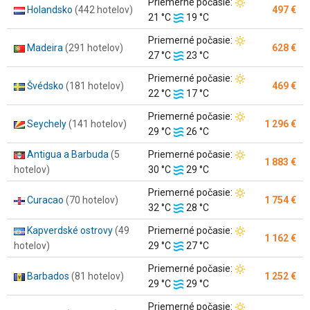
Teplota
Priemerné počasie:
Holandsko
(442 hotelov)
497 €
Teplota
vzduchu:
21 °C
19 °C
vody:
Teplota
Priemerné počasie:
Madeira
(291 hotelov)
628 €
Teplota
vzduchu:
27 °C
23 °C
vody:
Teplota
Priemerné počasie:
Švédsko
(181 hotelov)
469 €
Teplota
vzduchu:
22 °C
17 °C
vody:
Teplota
Priemerné počasie:
Seychely
(141 hotelov)
1 296 €
Teplota
vzduchu:
29 °C
26 °C
vody:
Teplota
Antigua a Barbuda
(5
Priemerné počasie:
1 883 €
Teplota
vzduchu:
hotelov)
30 °C
29 °C
vody:
Teplota
Priemerné počasie:
Curacao
(70 hotelov)
1 754 €
Teplota
vzduchu:
32 °C
28 °C
vody:
Teplota
Kapverdské ostrovy
(49
Priemerné počasie:
1 162 €
Teplota
vzduchu:
hotelov)
29 °C
27 °C
vody:
Teplota
Priemerné počasie:
Barbados
(81 hotelov)
1 252 €
Teplota
vzduchu:
29 °C
29 °C
vody:
Teplota
Priemerné počasie: