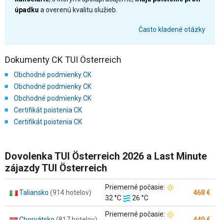
úpadku
a overenú kvalitu služieb.
Často kladené otázky
Dokumenty CK TUI Österreich
Obchodné podmienky CK
Obchodné podmienky CK
Obchodné podmienky CK
Certifikát poistenia CK
Certifikát poistenia CK
Dovolenka TUI Österreich 2026 a Last Minute
zájazdy TUI Österreich
Teplota
Priemerné počasie:
Taliansko
(914 hotelov)
468 €
Teplota
vzduchu:
32 °C
26 °C
vody:
Teplota
Priemerné počasie:
Chorvátsko
(817 hotelov)
440 €