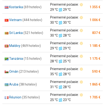
vody:
Teplota
Priemerné počasie:
Kostarika
(69 hotelov)
1 355 €
Teplota
vzduchu:
29 °C
29 °C
vody:
Teplota
Priemerné počasie:
Vietnam
(444 hotelov)
1 006 €
Teplota
vzduchu:
30 °C
30 °C
vody:
Teplota
Priemerné počasie:
Srí Lanka
(521 hotelov)
837 €
Teplota
vzduchu:
30 °C
28 °C
vody:
Teplota
Priemerné počasie:
Maldivy
(469 hotelov)
1 185 €
Teplota
vzduchu:
29 °C
29 °C
vody:
Teplota
Priemerné počasie:
Tanzánia
(15 hotelov)
1 175 €
Teplota
vzduchu:
28 °C
25 °C
vody:
Teplota
Priemerné počasie:
Omán
(213 hotelov)
593 €
Teplota
vzduchu:
35 °C
28 °C
vody:
Teplota
Priemerné počasie:
Aruba
(38 hotelov)
1 865 €
Teplota
vzduchu:
31 °C
28 °C
vody:
Teplota
Priemerné počasie:
Réunion
(35 hotelov)
1 705 €
Teplota
vzduchu:
25 °C
23 °C
vody: