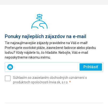
Ponuky najlepších zájazdov na e-mail
Tie najzaujímavejšie zájazdy pravidelne na Váš e-mail!
Preferujete exotické pláže, zasnežené ľadovce alebo plavbu
loďou? Vždy nájdete to, čo hľadáte. Nebojte, Váš e-mail
neposkytneme nikomu inému.
Zadajte
Prihlásiť
svoj
e-
Súhlasím so zasielaním obchodných oznámení o
mail
(povinné)
produktoch spoločnosti Invia.sk, s.r.o.
*
(povinné)
*