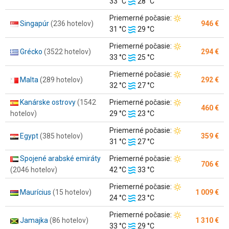
Teplota
vzduchu:
33 °C
28 °C
vody:
Teplota
Priemerné počasie:
Singapúr
(236 hotelov)
946 €
Teplota
vzduchu:
31 °C
29 °C
vody:
Teplota
Priemerné počasie:
Grécko
(3522 hotelov)
294 €
Teplota
vzduchu:
33 °C
25 °C
vody:
Teplota
Priemerné počasie:
Malta
(289 hotelov)
292 €
Teplota
vzduchu:
32 °C
27 °C
vody:
Teplota
Kanárske ostrovy
(1542
Priemerné počasie:
460 €
Teplota
vzduchu:
hotelov)
29 °C
23 °C
vody:
Teplota
Priemerné počasie:
Egypt
(385 hotelov)
359 €
Teplota
vzduchu:
31 °C
27 °C
vody:
Teplota
Spojené arabské emiráty
Priemerné počasie:
706 €
Teplota
vzduchu:
(2046 hotelov)
42 °C
33 °C
vody:
Teplota
Priemerné počasie:
Maurícius
(15 hotelov)
1 009 €
Teplota
vzduchu:
24 °C
23 °C
vody:
Teplota
Priemerné počasie:
Jamajka
(86 hotelov)
1 310 €
Teplota
vzduchu:
33 °C
29 °C