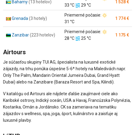
Bahamy
(13 hotelov)
1 528 €
Teplota
vzduchu:
33 °C
29 °C
vody:
Teplota
Priemerné počasie:
Grenada
(3 hotely)
1 774 €
vzduchu:
31 °C
Teplota
Priemerné počasie:
Zanzibar
(223 hotelov)
1 175 €
Teplota
vzduchu:
28 °C
25 °C
vody:
Airtours
Je súčasťou skupiny TUI AG, špecialista na luxusné exotické
zájazdy, na trhu ponúka úspešne 5-6* hotely na Maledivách napr.
Only The Palm, Mandarin Oriental Jumeira Dubai, Grand Hyatt
Dubai) alebo na Zanzibare (Baraza Resort and Spa, Kilindi).
V katalógu od Airtours ale nájdete ďalšie zaujímavé ciele ako
Karibské ostrovy, Indický oceán, USA a Havaj, Francúzska Polynézia,
Kostarika, Omán a Jordánsko. CK sa zameriava na tematiku
zájazdov s wellness, spa, joga, šport, kulinárstvo a zaisťuje aj
luxusné plavby.