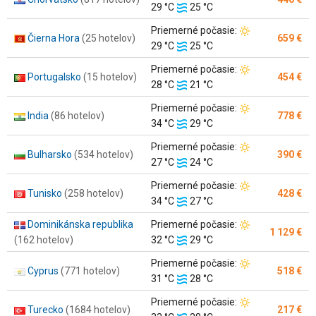
Teplota
vzduchu:
29 °C
25 °C
vody:
Teplota
Priemerné počasie:
Čierna Hora
(25 hotelov)
659 €
Teplota
vzduchu:
29 °C
25 °C
vody:
Teplota
Priemerné počasie:
Portugalsko
(15 hotelov)
454 €
Teplota
vzduchu:
28 °C
21 °C
vody:
Teplota
Priemerné počasie:
India
(86 hotelov)
778 €
Teplota
vzduchu:
34 °C
29 °C
vody:
Teplota
Priemerné počasie:
Bulharsko
(534 hotelov)
390 €
Teplota
vzduchu:
27 °C
24 °C
vody:
Teplota
Priemerné počasie:
Tunisko
(258 hotelov)
428 €
Teplota
vzduchu:
34 °C
27 °C
vody:
Teplota
Dominikánska republika
Priemerné počasie:
1 129 €
Teplota
vzduchu:
(162 hotelov)
32 °C
29 °C
vody:
Teplota
Priemerné počasie:
Cyprus
(771 hotelov)
518 €
Teplota
vzduchu:
31 °C
28 °C
vody:
Teplota
Priemerné počasie:
Turecko
(1684 hotelov)
217 €