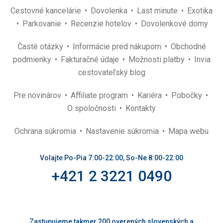
Cestovné kancelárie
Dovolenka
Last minute
Exotika
Parkovanie
Recenzie hotelov
Dovolenkové domy
Časté otázky
Informácie pred nákupom
Obchodné
podmienky
Fakturačné údaje
Možnosti platby
Invia
cestovateľský blog
Pre novinárov
Affiliate program
Kariéra
Pobočky
O spoločnosti
Kontakty
Ochrana súkromia
Nastavenie súkromia
Mapa webu
Volajte Po-Pia 7:00-22:00, So-Ne 8:00-22:00
+421 2 3221 0490
Zastupujeme takmer 200 overených slovenských a