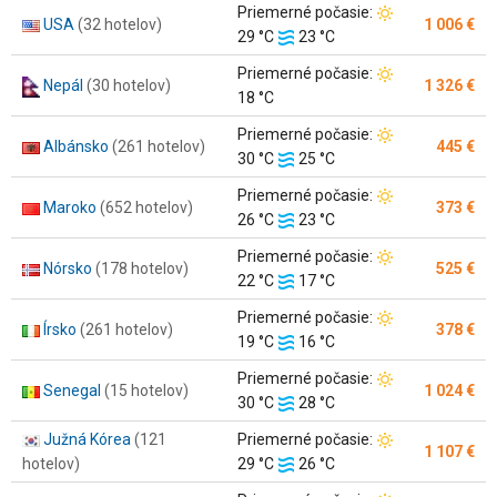
Teplota
Priemerné počasie:
USA
(32 hotelov)
1 006 €
Teplota
vzduchu:
29 °C
23 °C
vody:
Teplota
Priemerné počasie:
Nepál
(30 hotelov)
1 326 €
vzduchu:
18 °C
Teplota
Priemerné počasie:
Albánsko
(261 hotelov)
445 €
Teplota
vzduchu:
30 °C
25 °C
vody:
Teplota
Priemerné počasie:
Maroko
(652 hotelov)
373 €
Teplota
vzduchu:
26 °C
23 °C
vody:
Teplota
Priemerné počasie:
Nórsko
(178 hotelov)
525 €
Teplota
vzduchu:
22 °C
17 °C
vody:
Teplota
Priemerné počasie:
Írsko
(261 hotelov)
378 €
Teplota
vzduchu:
19 °C
16 °C
vody:
Teplota
Priemerné počasie:
Senegal
(15 hotelov)
1 024 €
Teplota
vzduchu:
30 °C
28 °C
vody:
Teplota
Južná Kórea
(121
Priemerné počasie:
1 107 €
Teplota
vzduchu:
hotelov)
29 °C
26 °C
vody: