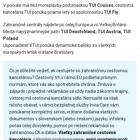
V ponuke má tiež moreplavby pod značkou
TUI Cruises
, cestovná
kancelária TUI ponúka priame lety so spoločnosťou
TUI Fly
.
Zahraničné centrály nájdete po celej Európe a vo Veľkej Británii.
Medzi najvýznamnejšie patrí
TUI Deustchland, TUI Austria, TUI
Poland
.
Usporiadateľ XTUI ponúka dynamické balíčky zo všetkých
európskych letísk vrátane Bratislavy.
Čo je dôležité vedieť, ak cestujete so zahraničnou cestovnou
kanceláriou? Cestovný trh v rámci EÚ podlieha prísnym
normám, ktoré vás ako spotrebiteľa chránia. Zmluva o
zájazde i prípadné reklamácie sa vždy riadia zákonmi krajiny,
v ktorej má cestovná kancelária sídlo. Nemusíte sa však
ničoho obávať, v rámci bezplatnej služby Invia Care vám
ponúkame kompletný servis, vrátane dodania všetkých
dokumentov v slovenskom (alebo českom) jazyku, infolinky
počas celej dovolenky, pomoc pri riešení reklamácií so
zahraničnou CK a ďalšie.
Všetky zahraničné cestovné
kancelárie
, s ktorými spolupracujeme,
majú poistenie proti