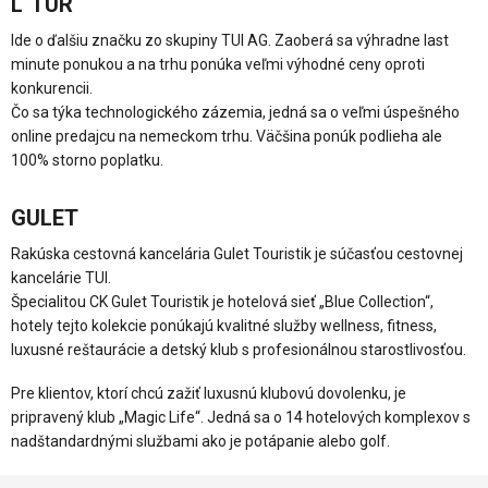
L´TUR
Ide o ďalšiu značku zo skupiny TUI AG. Zaoberá sa výhradne last
minute ponukou a na trhu ponúka veľmi výhodné ceny oproti
konkurencii.
Čo sa týka technologického zázemia, jedná sa o veľmi úspešného
online predajcu na nemeckom trhu. Väčšina ponúk podlieha ale
100% storno poplatku.
GULET
Rakúska cestovná kancelária Gulet Touristik je súčasťou cestovnej
kancelárie TUI.
Špecialitou CK Gulet Touristik je hotelová sieť „Blue Collection“,
hotely tejto kolekcie ponúkajú kvalitné služby wellness, fitness,
luxusné reštaurácie a detský klub s profesionálnou starostlivosťou.
Pre klientov, ktorí chcú zažiť luxusnú klubovú dovolenku, je
pripravený klub „Magic Life“. Jedná sa o 14 hotelových komplexov s
nadštandardnými službami ako je potápanie alebo golf.