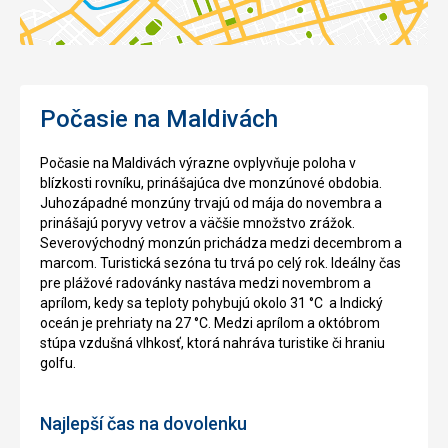
Počasie na Maldivách
Počasie na Maldivách výrazne ovplyvňuje poloha v
blízkosti rovníku, prinášajúca dve monzúnové obdobia.
Juhozápadné monzúny trvajú od mája do novembra a
prinášajú poryvy vetrov a väčšie množstvo zrážok.
Severovýchodný monzún prichádza medzi decembrom a
marcom. Turistická sezóna tu trvá po celý rok. Ideálny čas
pre plážové radovánky nastáva medzi novembrom a
aprílom, kedy sa teploty pohybujú okolo 31 °C a Indický
oceán je prehriaty na 27 °C. Medzi aprílom a októbrom
stúpa vzdušná vlhkosť, ktorá nahráva turistike či hraniu
golfu.
Najlepší čas na dovolenku