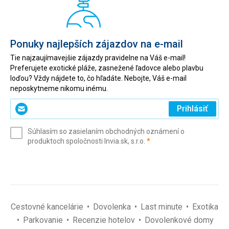
Ponuky najlepších zájazdov na e-mail
Tie najzaujímavejšie zájazdy pravidelne na Váš e-mail!
Preferujete exotické pláže, zasnežené ľadovce alebo plavbu
loďou? Vždy nájdete to, čo hľadáte. Nebojte, Váš e-mail
neposkytneme nikomu inému.
Zadajte
Prihlásiť
svoj
e-
Súhlasím so zasielaním obchodných oznámení o
mail
(povinné)
produktoch spoločnosti Invia.sk, s.r.o.
*
(povinné)
*
Cestovné kancelárie
Dovolenka
Last minute
Exotika
Parkovanie
Recenzie hotelov
Dovolenkové domy