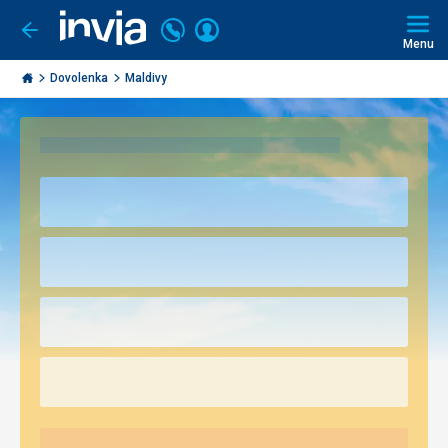
Volajte
Prihlásiť
Ísť
späť
+421
Menu
sa
2
Invia.sk
3221
Dovolenka
Maldivy
0493