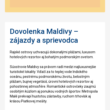
Dovolenka Maldivy –
zájazdy a sprievodca
Rajské ostrovy uchvacujú dokonalými plážami, luxusom
hotelových rezortov aj bohatým podmorským svetom.
Súostrovie Maldivy sa právom radí medzi najluxusnejšie
turistické lokality. Vďačí za to teplej vode Indického
oceánu, pestrému podmorskému životu, belostným
plážam, bujnej vegetácií, úrovni hotelových rezortov aj
pohostinnej atmosfére. Romantické ostrovčeky zaujmú
osobitým kúzlom aj ponukou vodných športov. Metropola
Malé prekvapí hustotou zástavby, ruchom trhovísk aj
krásou Piatkovej mešity.