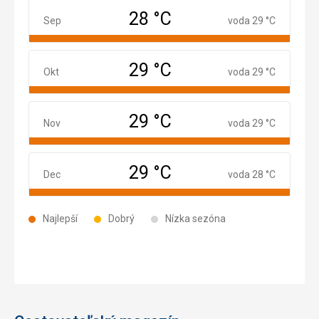
28 °C
September
Sep
voda 29 °C
29 °C
Október
Okt
voda 29 °C
29 °C
November
Nov
voda 29 °C
29 °C
December
Dec
voda 28 °C
Najlepší
Dobrý
Nízka sezóna