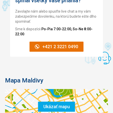
spĺňal všetky vaše priania?
Zavolajte nám alebo spusťte live chat a my vám
zabezpečíme dovolenku, na ktorú budete ešte dlho
spomínať.
Sme k dispozícii
Po-Pia 7:00-22:00, So-Ne 8:00-
22:00
.
+421 2 3221 0490
Mapa Maldivy
Ukázať mapu