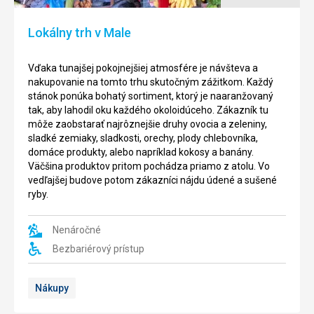
Malé
je
Lokálny trh v Male
súčasťou
atolu
Kaafu.
Vďaka tunajšej pokojnejšiej atmosfére je návšteva a
Malé
nakupovanie na tomto trhu skutočným zážitkom. Každý
slúži
stánok ponúka bohatý sortiment, ktorý je naaranžovaný
predovšetkým
tak, aby lahodil oku každého okoloidúceho. Zákazník tu
ako
môže zaobstarať najrôznejšie druhy ovocia a zeleniny,
obchodné
sladké zemiaky, sladkosti, orechy, plody chlebovníka,
centrum
domáce produkty, alebo napríklad kokosy a banány.
celých
Väčšina produktov pritom pochádza priamo z atolu. Vo
Maldív,
vedľajšej budove potom zákazníci nájdu údené a sušené
a
ryby.
veľkou
dominantou
mesta
Nenáročné
je
Bezbariérový prístup
tak
rušný
prístav.
Nákupy
So
svojimi