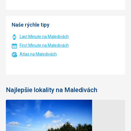
Naše rýchle tipy
Last Minute na Maledivách
First Minute na Maledivách
Atlas na Maledivách
Najlepšie lokality na Maledivách
Kaafu
Severný
Atol
Atol
Male