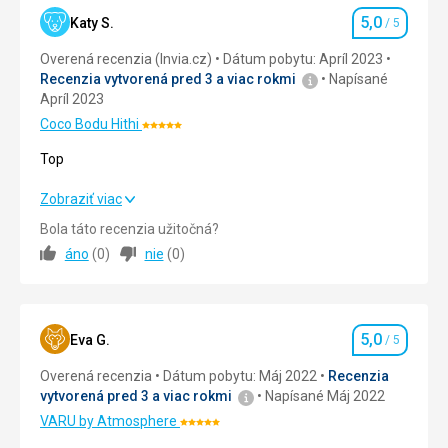
v
5,0
meste
Katy S.
/ 5
Hodnotenie
nepochybne
Overená recenzia (Invia.cz)
Dátum pobytu: Apríl 2023
stojí
Recenzia vytvorená pred 3 a viac rokmi
Napísané
Prezidentský
Apríl 2023
palác,
Piatková
Coco Bodu Hithi
Hodnotenie:
mešita
5/5
Top
alebo
Islamské
Top
Zobraziť viac
centrum.
Nielen
Bola táto recenzia užitočná?
Strava
5,0
/ 5
mnoho
áno
(
0
)
nie
(
0
)
nakúpených
Ubytovanie
5,0
/ 5
dobrôt,
ale
Okolie
5,0
/ 5
iste
5,0
Eva G.
/ 5
aj
Hodnotenie
Služby
5,0
/ 5
veľký
Overená recenzia
Dátum pobytu: Máj 2022
Recenzia
zážitok
vytvorená pred 3 a viac rokmi
Napísané Máj 2022
Cena
5,0
/ 5
si
VARU by Atmosphere
návštevníci
Hodnotenie:
odnesú
5/5