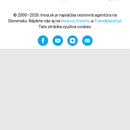
© 2000–2026. Invia.sk je najväčšia cestovná agentúra na
Slovensku. Nájdete nás aj na
Invia.cz
,
Invia.hu
a
Travelplanet.pl
.
Tato stránka využíva
cookies
.
Facebook
YouTube
Instagram
Odporučiť