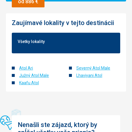
od 886 €
Zaujímavé lokality v tejto destinácii
Všetky lokality
Atol Ari
Severný Atol Male
Južný Atol Male
Lhaviyani Atol
Kaafu Atol
Nenašli ste zájazd, ktorý by