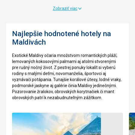
asi
Zobraziť viac
153
000
obyvateľmi
a
Najlepšie hodnotené hotely na
rozlouhou
Maldivách
5,8
km2
sa
Exotické Maldivy očaria množstvom romantických pláží,
Malé
lemovaných kokosovými palmami aj atolmi stvorenými
právom
pre rušný nočný život. Z pestrej ponuky lokalít si vyberú
radí
rodiny s malými deťmi, novomanželia, športovci aj
medzi
vyznávači potápania. Tunajšie korálové útesy, lodné vraky,
mestá
podmorské jaskyne aj galérie činia Maldivy jedinečnými.
s
Pozorovanie žralokov, obrovských korytnačiek či mant
najvyššou
obrovských patrí k nezabudnuteľným zážitkom.
hustotou
zaľudnenia
na
svete.
Dnes
sa