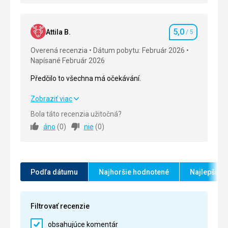
Ubytovanie
5,0
/ 5
Okolie
5,0
/ 5
5,0
Attila B.
/ 5
Hodnotenie
Služby
5,0
/ 5
Overená recenzia
Dátum pobytu: Február 2026
Napísané Február 2026
Cena
5,0
/ 5
Předčilo to všechna má očekávání.
Předčilo to všechna má očekávání.
Zobraziť viac
Bola táto recenzia užitočná?
Strava
5,0
/ 5
áno
(
0
)
nie
(
0
)
Ubytovanie
5,0
/ 5
Okolie
5,0
/ 5
Podľa dátumu
Najhoršie hodnotené
Najlepšie 
Služby
5,0
/ 5
Cena
5,0
/ 5
Filtrovať recenzie
obsahujúce komentár