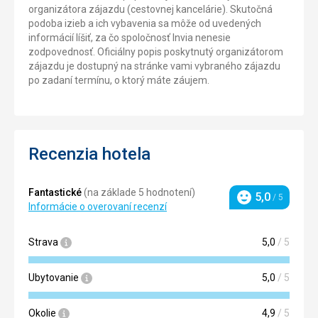
organizátora zájazdu (cestovnej kancelárie). Skutočná
podoba izieb a ich vybavenia sa môže od uvedených
informácií líšiť, za čo spoločnosť Invia nenesie
zodpovednosť. Oficiálny popis poskytnutý organizátorom
zájazdu je dostupný na stránke vami vybraného zájazdu
po zadaní termínu, o ktorý máte záujem.
Recenzia hotela
Fantastické
(na základe 5 hodnotení)
5,0
/ 5
Hodnotenie
Informácie o overovaní recenzí
Strava
5,0
/ 5
Ubytovanie
5,0
/ 5
Okolie
4,9
/ 5