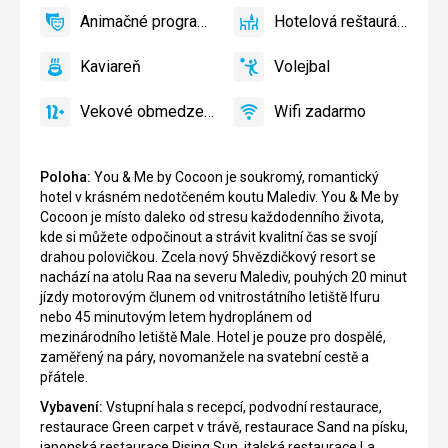
centrum
Animačné programy
Hotelová reštaurácia
áno
Animačné
áno
Hotelová
programy
reštaurácia
Kaviareň
Volejbal
áno
Kaviareň
áno
Volejbal
Vekové obmedzenie
Wifi zadarmo
áno
Vekové
áno
Wifi
obmedzenie
zadarmo
Poloha:
You & Me by Cocoon je soukromý, romantický
hotel v krásném nedotčeném koutu Malediv. You & Me by
Cocoon je místo daleko od stresu každodenního života,
kde si můžete odpočinout a strávit kvalitní čas se svojí
drahou polovičkou. Zcela nový 5hvězdičkový resort se
nachází na atolu Raa na severu Malediv, pouhých 20 minut
jízdy motorovým člunem od vnitrostátního letiště Ifuru
nebo 45 minutovým letem hydroplánem od
mezinárodního letiště Male. Hotel je pouze pro dospělé,
zaměřený na páry, novomanžele na svatební cestě a
přátele.
Vybavení:
Vstupní hala s recepcí, podvodní restaurace,
restaurace Green carpet v trávě, restaurace Sand na písku,
japonská restaurace Rising Sun, italská restaurace La