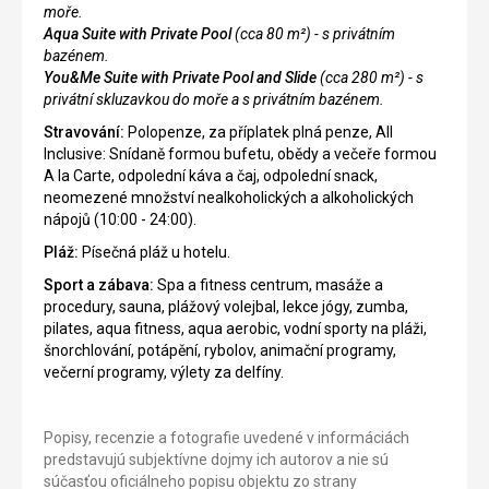
moře.
Aqua Suite with Private Pool
(cca 80 m²) -
s privátním
bazénem.
You&Me Suite with Private Pool and Slide
(cca 280 m²) - s
privátní skluzavkou do moře a s privátním bazénem.
Stravování:
Polopenze, za příplatek plná penze, All
Inclusive: Snídaně formou bufetu, obědy a večeře formou
A la Carte, odpolední káva a čaj, odpolední snack,
neomezené množství nealkoholických a alkoholických
nápojů (10:00 - 24:00).
Pláž:
Písečná pláž u hotelu.
Sport a zábava:
Spa a fitness centrum, masáže a
procedury, sauna, plážový volejbal, lekce jógy, zumba,
pilates, aqua fitness, aqua aerobic, vodní sporty na pláži,
šnorchlování, potápění, rybolov, animační programy,
večerní programy, výlety za delfíny.
Popisy, recenzie a fotografie uvedené v informáciách
predstavujú subjektívne dojmy ich autorov a nie sú
súčasťou oficiálneho popisu objektu zo strany