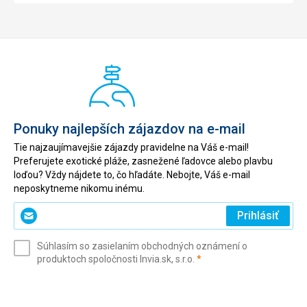
Ponuky najlepších zájazdov na e-mail
Tie najzaujímavejšie zájazdy pravidelne na Váš e-mail!
Preferujete exotické pláže, zasnežené ľadovce alebo plavbu
loďou? Vždy nájdete to, čo hľadáte. Nebojte, Váš e-mail
neposkytneme nikomu inému.
Zadajte
Prihlásiť
svoj
e-
Súhlasím so zasielaním obchodných oznámení o
mail
(povinné)
produktoch spoločnosti Invia.sk, s.r.o.
*
(povinné)
*