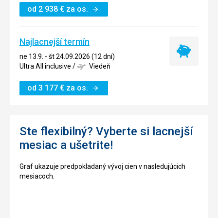
od
2 938
€
za os.
Najlacnejší termín
Najlacnejší
ne 13.9. - št 24.09.2026 (12 dní)
termín
Ultra All inclusive
/
Viedeň
od
3 177
€
za os.
Ste flexibilný? Vyberte si lacnejší
mesiac a ušetrite!
Graf ukazuje predpokladaný vývoj cien v nasledujúcich
mesiacoch.