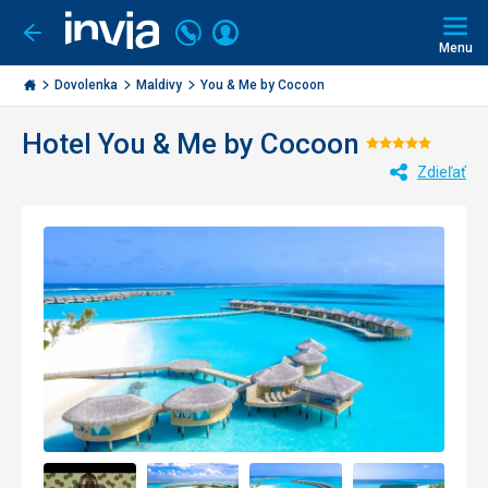
Volajte
Prihlásiť
Ísť
späť
+421
Menu
sa
2
Invia.sk
3221
Dovolenka
Maldivy
You & Me by Cocoon
0477
Hotel You & Me by Cocoon
Hodnoten
Zdieľať
5/5