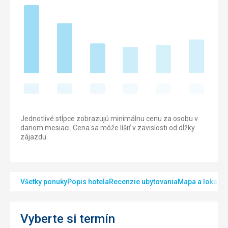
Jednotlivé stĺpce zobrazujú minimálnu cenu za osobu v
danom mesiaci. Cena sa môže líšiť v zavislosti od dĺžky
zájazdu.
Všetky ponuky
Popis hotela
Recenzie ubytovania
Mapa a lokalita
Vyberte si termín