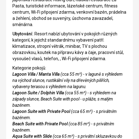
Pasta, turistické informace, lázeňské centrum, fitness
centrum, Wi-Fi připojení zdarma, venkovní bazén, prádelna
a žehlení, obchod se suvenýry, úschovna zavazadel,
směnárna.
Ubytování:
Resort nabízí ubytování v pokojích různých
kategorií, k jejichž standardnímu vybavení patří:
klimatizace, stropní větrák, minibar, TV s plochou
obrazovkou, koutek na přípravu kávy a čaje, pracovní stůl,
vysoušeč vlasů, telefon, , Wi-Fi připojení zdarma.
Kategorie pokojů:
Lagoon Villa / Manta Villa
(cca 55 m²) -
v laguně s výhledem
na východ slunce, rustikální vily na dřevěných pilířích,
vybaveny terasou s výhledem na lagunu.
Lagoon Suite / Dolphin Villa
(cca 55 m²) -
s výhledem na
západy slunce, Beach Suite with pool - u pláže, s malým
bazénem.
Lagoon Suite with Private Pool
(cca 65 m²) - s privátním
bazénem.
Beach Suite with Private Pool
(cca 85 m²)
- s privátním
bazénem.
Aqua Suite with Slide
(cca 65 m²) -
s privátní skluzavkou do