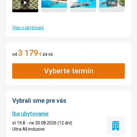
Viac
Viac o ubytovaní
3 179
od
€
za os.
Vyberte termín
Vybrali sme pre vás
Iba ubytovanie
st 19.8. - ne 30.08.2026 (12 dní)
Iba
Ultra All inclusive
ubytovanie