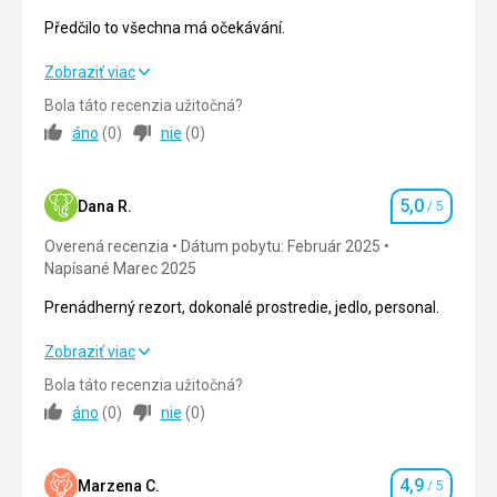
Cena
5,0
/ 5
Předčilo to všechna má očekávání.
Předčilo to všechna má očekávání.
Zobraziť viac
Bola táto recenzia užitočná?
Strava
5,0
/ 5
áno
(
0
)
nie
(
0
)
Ubytovanie
5,0
/ 5
5,0
Okolie
5,0
/ 5
Dana R.
/ 5
Hodnotenie
Overená recenzia
Dátum pobytu: Február 2025
Služby
5,0
/ 5
Napísané Marec 2025
Cena
5,0
/ 5
Prenádherný rezort, dokonalé prostredie, jedlo, personal.
Prenádherný rezort, dokonalé prostredie, jedlo, personal.
Zobraziť viac
Pláž
Krásný bílý písek. Ráj.
Bola táto recenzia užitočná?
Strava
5,0
/ 5
áno
(
0
)
nie
(
0
)
Strava
Dokonalý.
Ubytovanie
5,0
/ 5
Ubytovanie
4,9
Okolie
5,0
/ 5
Marzena C.
/ 5
Hodnotenie
Krásné. Čisté. Klidné. Dokonalé.