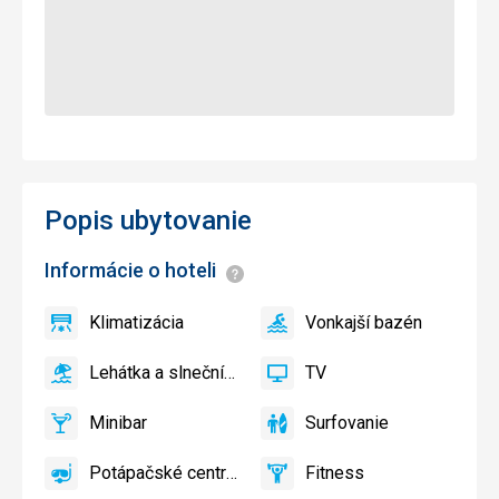
Popis ubytovanie
Informácie o hoteli
Informácie
Klimatizácia
Vonkajší bazén
áno
Klimatizácia
áno
Vonkajší
bazén
Lehátka a slnečníky pri bazéne zadarmo
TV
áno
Lehátka
áno
TV
a
Minibar
Surfovanie
slnečníky
áno
Minibar,
áno
Surfovanie
pri
Bar
Potápačské centrum
Fitness
bazéne
áno
Potápačské
áno
Fitness
zadarmo