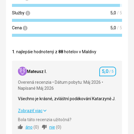
Služby
5,0
/ 5
Cena
5,0
/ 5
1
. najlepšie hodnotený z
88
hotelov v Maldivy
5,0
Mateusz I.
/ 5
Hodnotenie
Overená recenzia
Dátum pobytu: Máj 2026
Napísané Máj 2026
Všechno je krásné, zvláštní poděkování Katarzyně J.
Všechno je krásné, zvláštní poděkování Katarzyně J.
Zobraziť viac
Bola táto recenzia užitočná?
Strava
5,0
/ 5
áno
(
0
)
nie
(
0
)