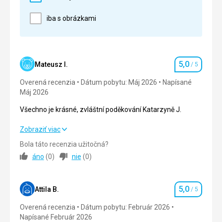
Pláž
Krásný bílý písek. Ráj.
iba s obrázkami
Strava
Dokonalý.
Ubytovanie
Krásné. Čisté. Klidné. Dokonalé.
5,0
Mateusz I.
/ 5
Hodnotenie
Služby
Overená recenzia
Dátum pobytu: Máj 2026
Napísané
Personál je velmi milý a pozorný. Jejich laskavost je
Máj 2026
až přehnaná, ale to není nic, na co bych si stěžoval.
Všechno je krásné, zvláštní poděkování Katarzyně J.
Táto recenzia bola preložená automaticky pomocou
Google Translate
Všechno je krásné, zvláštní poděkování Katarzyně J.
Zobraziť viac
Bola táto recenzia užitočná?
Strava
5,0
/ 5
áno
(
0
)
nie
(
0
)
Ubytovanie
5,0
/ 5
5,0
Okolie
5,0
/ 5
Attila B.
/ 5
Hodnotenie
Overená recenzia
Dátum pobytu: Február 2026
Služby
5,0
/ 5
Napísané Február 2026