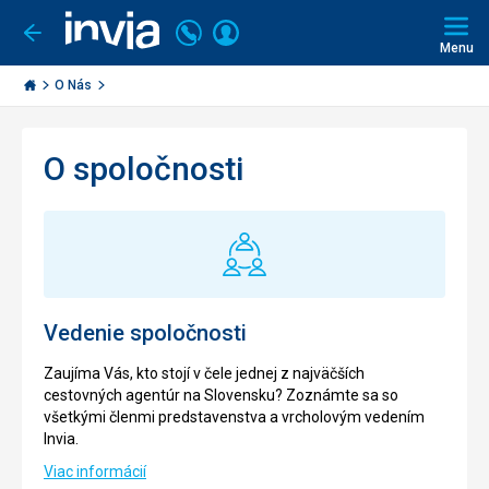
Volajte
Prihlásiť
Ísť
späť
+421
Menu
sa
2
Invia.sk
3221
O Nás
0493
O spoločnosti
Vedenie spoločnosti
Zaujíma Vás, kto stojí v čele jednej z najväčších
cestovných agentúr na Slovensku? Zoznámte sa so
všetkými členmi predstavenstva a vrcholovým vedením
Invia.
Viac informácií