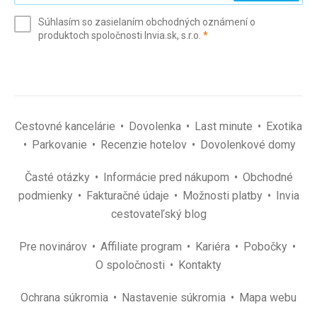
e-
Súhlasím so zasielaním obchodných oznámení o
mail
(povinné)
produktoch spoločnosti Invia.sk, s.r.o.
*
(povinné)
*
Cestovné kancelárie
Dovolenka
Last minute
Exotika
Parkovanie
Recenzie hotelov
Dovolenkové domy
Časté otázky
Informácie pred nákupom
Obchodné
podmienky
Fakturačné údaje
Možnosti platby
Invia
cestovateľský blog
Pre novinárov
Affiliate program
Kariéra
Pobočky
O spoločnosti
Kontakty
Ochrana súkromia
Nastavenie súkromia
Mapa webu