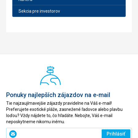
Sekcia pre investorov
Ponuky najlepších zájazdov na e-mail
Tie najzaujímavejšie zájazdy pravidelne na Váš e-mail!
Preferujete exotické pláže, zasnežené ľadovce alebo plavbu
loďou? Vždy nájdete to, čo hľadáte. Nebojte, Váš e-mail
neposkytneme nikomu inému.
Zadajte
Prihlásiť
svoj