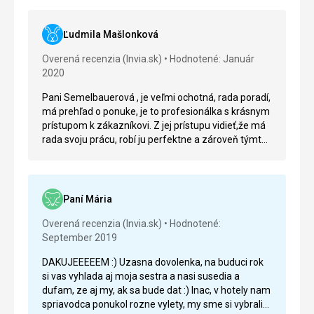
Ľudmila Mašlonková
Overená recenzia (Invia.sk)
Hodnotené: Január
2020
Pani Semelbauerová , je veľmi ochotná, rada poradí,
má prehľad o ponuke, je to profesionálka s krásnym
prístupom k zákazníkovi. Z jej prístupu vidieť,že má
rada svoju prácu, robí ju perfektne a zároveň týmto
príkladne reprezentuje Vašu firmu. Máme s ňou
skúsenosti aj z minulého roka a práve pre jej prístup
a ochotu sme si ju znovu vyžiadali a doporučujeme
ju aj svojim známym. Prosím, aby táto recenzia bola
Paní Mária
uverejnená aj na Vašej stránke.
Overená recenzia (Invia.sk)
Hodnotené:
September 2019
DAKUJEEEEEM :) Uzasna dovolenka, na buduci rok
si vas vyhlada aj moja sestra a nasi susedia a
dufam, ze aj my, ak sa bude dat :) Inac, v hotely nam
spriavodca ponukol rozne vylety, my sme si vybrali