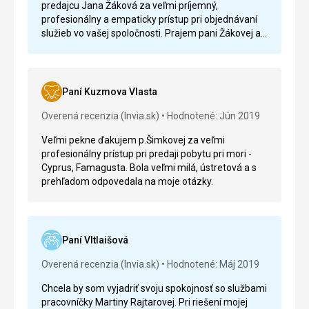
predajcu Jana Žáková za veľmi príjemný,
profesionálny a empaticky prístup pri objednávaní
služieb vo vašej spoločnosti. Prajem pani Žákovej a
tiež vám veľa úspechov a spokojných klientov. Majte
pekný deň.
Paní Kuzmova Vlasta
Overená recenzia (Invia.sk)
Hodnotené: Jún 2019
Veľmi pekne ďakujem p.Šimkovej za veľmi
profesionálny prístup pri predaji pobytu pri mori -
Cyprus, Famagusta. Bola veľmi milá, ústretová a s
prehľadom odpovedala na moje otázky.
Paní VItlaišová
Overená recenzia (Invia.sk)
Hodnotené: Máj 2019
Chcela by som vyjadriť svoju spokojnosť so službami
pracovníčky Martiny Rajtarovej. Pri riešení mojej