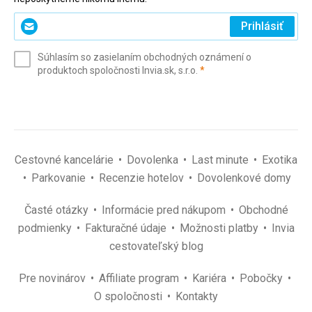
Zadajte
Prihlásiť
svoj
e-
Súhlasím so zasielaním obchodných oznámení o
mail
(povinné)
produktoch spoločnosti Invia.sk, s.r.o.
*
(povinné)
*
Cestovné kancelárie
Dovolenka
Last minute
Exotika
Parkovanie
Recenzie hotelov
Dovolenkové domy
Časté otázky
Informácie pred nákupom
Obchodné
podmienky
Fakturačné údaje
Možnosti platby
Invia
cestovateľský blog
Pre novinárov
Affiliate program
Kariéra
Pobočky
O spoločnosti
Kontakty