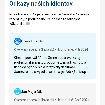
Odkazy našich klientov
Pôvod recenzií: Ak je recenzia označená ako "overená
recenzia", je preukázané, že pochádza od nášho
Pomoc
zákazníka.
Lukáš Kurajda
Overená recenzia (Invia.sk)
Hodnotené: Máj 2024
Chcem pochváliť Annu Semelbauerovú za jej
profesionálny prístup, odborné znalosti, ochotu a
úspešné vyriešenie aj netypických situácii.
Samozrejme si vysoko cením aj jej ľudský prístup.
Ďakujem veľmi pekne!
Jan Majerčák
Overená recenzia (Invia.sk)
Hodnotené: Apríl 2024