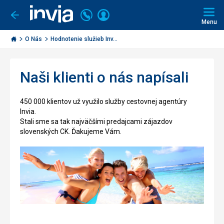
Volajte
Prihlásiť
Ísť
späť
+421
Menu
sa
2
Invia.sk
3221
O Nás
Hodnotenie služieb Inv...
0491
Naši klienti o nás napísali
450 000 klientov už využilo služby cestovnej agentúry
Invia.
Stali sme sa tak najväčšími predajcami zájazdov
slovenských CK. Ďakujeme Vám.