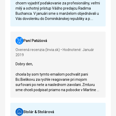
chcem vyjadriť poďakovanie za profesionálny, veľmi
milý a ochotný prístup Vášho predajcu Radima
Buchanca. V januári sme s manželom objednávali u
Vás dovolenku do Dominikánskej republiky a p.
Buchanec splnil všetky naše očakávania a riešenia.
Ďakujeme veľmi pekne, prajeme veľa spokojných
klientov.
Paní Patúšová
Overená recenzia (Invia.sk)
Hodnotené: Január
2019
Dobry den,
chcela by som tymto emailom pochvalit pani
Bc.Bielikovu za rychle reagovanie pri mojom
surfovani po nete a naslednom zavolani..Zmluvu
sme chceli podpisat priamo na pobocke v Martine a
neboli sme uplne rozbodnuti pre Inviu. Nakolko pani
s nami nepretrzite niekolko dni pohotovo a
presvedcivo komunikovala na naozaj profesionalnej
urovni sme sa rozhodli a zajazd vyplatili u Vas a
Stolár & Stolárová
buduce roky budeme vyuzivat Vase sluzby pretoze