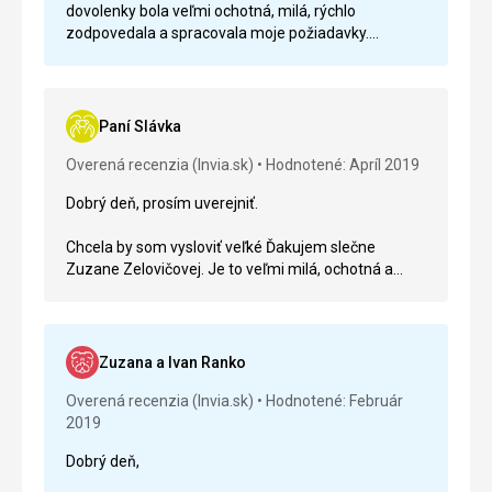
dovolenky bola veľmi ochotná, milá, rýchlo
zodpovedala a spracovala moje požiadavky.
Komunikáciu s ňou hodnotím po všetkých stránkach
veľmi pozitívne. Aj vďaka zamestnancom ako je
slečna Rajtarová a jej prístupu si dovolenku
prostredníctvom Invie neobjednávam naposledy.
Paní Slávka
Overená recenzia (Invia.sk)
Hodnotené: Apríl 2019
Dobrý deň, prosím uverejniť.
Chcela by som vysloviť veľké Ďakujem slečne
Zuzane Zelovičovej. Je to veľmi milá, ochotná a
ústretová osoba. Snaží sa nájsť vždy tú najlepšiu
ponuku .
Zuzana a Ivan Ranko
Overená recenzia (Invia.sk)
Hodnotené: Február
2019
Dobrý deň,