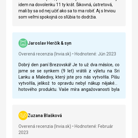
idem na dovolenku 11 ty krát. Šikovná, ústretová,
mali by sa od nej učiť ako sa to ma robiť. Aj s Inviou
som veľmi spokojná co sľúbia to dodržia.
Jaroslav Herčík & syn
Overená recenzia (Invia.sk)
Hodnotené: Jún 2023
Dobrý den paní Brezovská!
Je to už dva měsíce, co
jsme se se synkem (9 let) vrátili z výletu na Sri
Lanku a Maledivy, který jste pro nás vytvořila. Píšu
vytvořila, jelikož to opravdu nebyl nákup nějakého
hotového produktu. Vaše míra angažovanosti byla
opravdu obrovská. Na počátku jste měla ode mne
info, že mám již prakticky uzavřenou smlouvu s
konkurenční CK, a přesto jste se snažila nám dát
dobrou nabídku. Byla za tím spousta snahy a
Zuzana Blašková
komunikace z Vaší strany a výsledkem byl výlet
postavený prakticky na míru. Úžasné bylo vidět, jak
Overená recenzia (Invia.sk)
Hodnotené: Február
na všechny moje dotazy a požadavky odpovídáte
2023