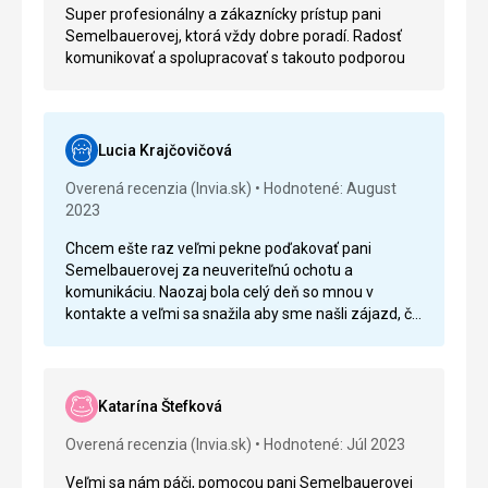
Super profesionálny a zákaznícky prístup pani
Semelbauerovej, ktorá vždy dobre poradí. Radosť
komunikovať a spolupracovať s takouto podporou
Lucia Krajčovičová
Overená recenzia (Invia.sk)
Hodnotené: August
2023
Chcem ešte raz veľmi pekne poďakovať pani
Semelbauerovej za neuveriteľnú ochotu a
komunikáciu. Naozaj bola celý deň so mnou v
kontakte a veľmi sa snažila aby sme našli zájazd, čo
nebolo ľahké lebo sa nám pred očami vypredávali
zájazdy. A nakoniec sme úspešne našli k
spokojnosti. Ešte raz veľké ĎAKUJEM
Katarína Štefková
Overená recenzia (Invia.sk)
Hodnotené: Júl 2023
Veľmi sa nám páči, pomocou pani Semelbauerovej