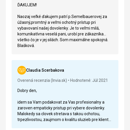
příjemně a s úsměvem. Sám jsem celý život
ĎAKUJEM!
obchodník a tohle byl koncert. Musím říct, že cena
nebyla úplně nízká, ale nelituji jediné vynaložené
Naozaj veľké ďakujem patrí p.Semelbauerovej za
koruny. Vše klaplo na výtečnou, jak bylo domluveno
úžasný,promtný a veľmi ochotný prístup pri
a jako obrovský bonus pro nás byl náš průvodce a
vybavovaní našej dovolenky. Je to veľmi milá,
řidič na Sri Lance. S nimi (Honza a Sesil) jsme se po
komunikatívna veselá pani, urobí pre zákazníka
celou dobu cítili jako opravdu VIP. Jejich péče o naše
všetko čo je v jej silách. Som maximálne spokojná.
(zejména synovo) pohodlí byla naprosto, ale
Blašková.
naprosto nadstandardní. Procestoval jsem relativně
dost individuálně i s různými CK i zahraničními
(Rakousko, Německo atd.), nicméně tento přístup
hodnotím opravdu jako výjimečný. Takže na závěr
Vám paní Brezovská ještě jednou moc děkuji za Váš
Claudia Scerbakova
přístup a veškerou snahu, mezi přáteli Vaši CK jen
Overená recenzia (Invia.sk)
Hodnotené: Júl 2021
chválím a doporučuji. Přeji Vám osobně hlavně
zdraví a úspěch jak profesně, tak osobně. No a snad
Dobry den,
zase někdy příště. Jaroslav Herčík & syn
idem sa Vam podakovat za Vas profesionalny a
zaroven empaticky pristup pri vybere dovolenky.
Malokedy sa clovek stretava s takou ochotou,
trpezlivostou, zaujmom o kvalitu sluzieb pre klienta
a zaroven vysoko erudovanym pristupom.