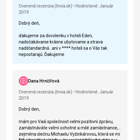
som sa este nestretla s tak ochotnym priatelskym a
Overená recenzia (Invia.sk)
Hodnotené: Január
trpezlivym pristupom a ochotou ako od pani
2019
Bielikovej. Posuniem odporucania dalej.
Dobrý deň,
ďakujeme za dovolenku v hoteli Eden,
nadočakávanie krásne ubytovanie a strava
nadštandardná...ani v **** hoteli sa o Vás tak
nepostarajú. Ďakujeme
Dana Hrnčířová
Overená recenzia (Invia.sk)
Hodnotené: Január
2019
Dobrý den,
mám pro Vaši společnost velmi pozitivní zprávu,
zaměstnáváte velmi ochotné a milé zaměstnance,
zejména slečnu Michaelu Vyžinkárovou, která se mi