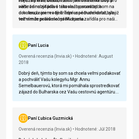
tak úžasně věnovala, vše co jsem měla na srdci pro
Příjemný hlas, útěcha i zasmání dělá velké divy a
naši rodinu zvládla s takovou bravurností a
věřte že nebýt právě této slečny, snad bychom na
ochotou,že jsem v té dnešní uspěchané době byla
dovolenou ani neodjeli. Teprve se bude konat, ale již
velmi mile potěšena i překvapena.
teď vím že právě slečna Michaela zařídila pro naši
rodinu to nej nej, byť je to pouze do Chorvatska....
Paní Lucia
Overená recenzia (Invia.sk)
Hodnotené: August
2018
Dobrý deň, týmto by som sa chcela veľmi poďakovať
a pochváliť Vašu kolegyňu Mgr. Annu
Semelbauerovú, ktorá mi pomáhala sprostredkovať
zájazd do Bulharska cez Vašu cestovnú agentúru.
Venovala mi veľa času, bola ústretová, pohotová,
empatická a ochotná OSTAŤ PO PRACOVNEJ
DOBE, aby sme mohli ukončiť objednávku, zmluvu a
vyplatenie.. Mgr. Semelbauerová, VEĽMI PEKNE
Paní Ľubica Guzmická
ĎAKUJEM, môžem Vás a Vašu cestovnú agentúru
len vrelo odporúčať.
Overená recenzia (Invia.sk)
Hodnotené: Júl 2018