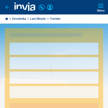
Volajte
Prihlásiť
Ísť
späť
+421
Menu
sa
2
Invia.sk
3221
Dovolenka
Last Minute
Tunisko
0491