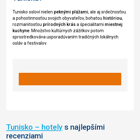
Prístup
si
k
radou
Tunisko osloví nielen
peknými plážami
, ale aj srdečnosťou
farme
využitií
a pohostinnosťou svojich obyvateľov, bohatou
históriou
,
je
ako
rozmanitosťou
prírodných krás
a špecialitami
miestnej
veľmi
sídlo
kuchyne
. Množstvo kultúrnych zážitkov potom
jednoduchý.
mestského
sprostredkováva usporadúvaním tradičných lokálnych
Je
guvernéra,
osláv a festivalov.
možné
sklad
sme
streliva
prísť
a
na
kasárňa
pešo,
za
cesta
francúzskeho
od
protektorátu.
hlavného
komplexu
Nenáročné
hotelov
trvá
asi
Historické
10
Tunisko – hotely
s najlepšími
stavby
minút.
recenziami
Hotely