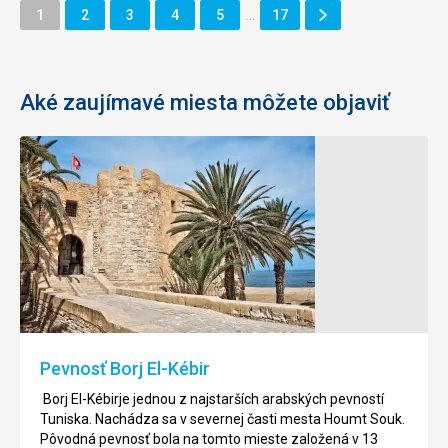
Ďalšie
Stránka
Stránka
Stránka
Stránka
Stránka
Stránka
1
2
3
4
5
…
17
Stránka
Aké zaujímavé miesta môžete objaviť
Krokodília
Pevnosť
farma
(Kasbah)
v
Krokodília
Hammamete
farma
sa
Táto
nachádza
pevnosť
v
je
areále
jednou
Pevnosť Borj El-Kébir
zábavného
z
parku
mnoha
Borj El-Kébirje jednou z najstarších arabských pevností
Djerba
vojenských
Tuniska. Nachádza sa v severnej časti mesta Houmt Souk.
Explore.
opevení
Pôvodná pevnosť bola na tomto mieste založená v 13