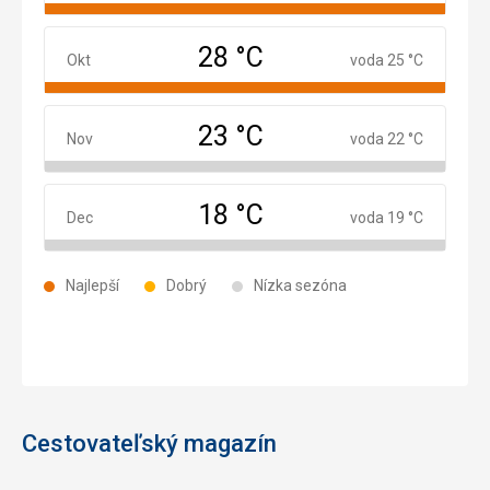
28 °C
Október
Okt
voda 25 °C
23 °C
November
Nov
voda 22 °C
18 °C
December
Dec
voda 19 °C
Najlepší
Dobrý
Nízka sezóna
Cestovateľský magazín