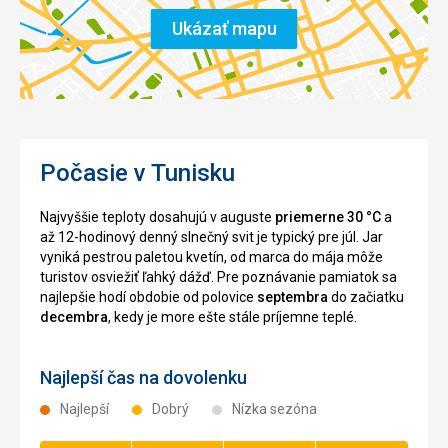
Ukázať mapu
Počasie v Tunisku
Najvyššie teploty dosahujú v auguste
priemerne 30 °C
a
až 12-hodinový denný slnečný svit je typický pre júl. Jar
vyniká pestrou paletou kvetín, od marca do mája môže
turistov osviežiť ľahký dážď. Pre poznávanie pamiatok sa
najlepšie hodí obdobie od polovice
septembra
do začiatku
decembra
, kedy je more ešte stále príjemne teplé.
Najlepší čas na dovolenku
Najlepší
Dobrý
Nízka sezóna