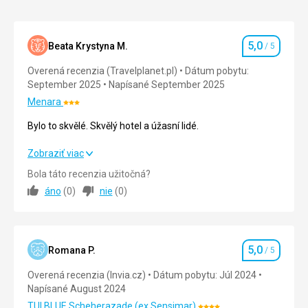
taktiež
obchádza
vláčik,
ktorý
5,0
Beata Krystyna M.
/ 5
Hodnotenie
Vás
Overená recenzia (Travelplanet.pl)
Dátum pobytu:
do
September 2025
Napísané September 2025
areálu
dopraví
Menara
Hodnotenie:
zdarma.
3/5
Bylo to skvělé. Skvělý hotel a úžasní lidé.
Taktiežje
možná
Bylo to skvělé. Skvělý hotel a úžasní lidé.
Zobraziť viac
cesta
taxíkom,
Bola táto recenzia užitočná?
Strava
5,0
/ 5
ktoré
áno
(
0
)
nie
(
0
)
sú
Ubytovanie
5,0
/ 5
na
ostrvoe
Okolie
5,0
/ 5
Djerba
5,0
Romana P.
lacné.
/ 5
Hodnotenie
Služby
5,0
/ 5
Djerba
Overená recenzia (Invia.cz)
Dátum pobytu: Júl 2024
Explore
Napísané August 2024
Cena
5,0
/ 5
je
vzdialený
TUI BLUE Scheherazade (ex Sensimar)