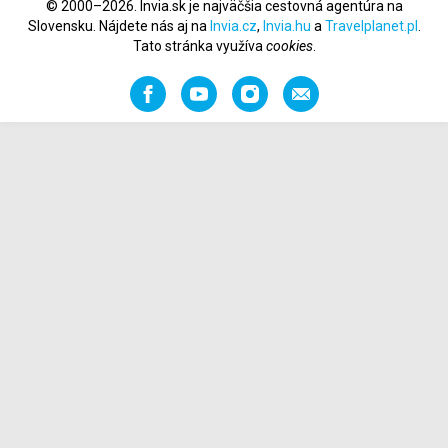
© 2000–2026. Invia.sk je najväčšia cestovná agentúra na
Slovensku. Nájdete nás aj na
Invia.cz
,
Invia.hu
a
Travelplanet.pl
.
Tato stránka využíva
cookies
.
Facebook
YouTube
Instagram
Odporučiť