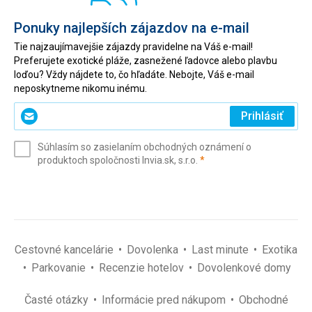
Ponuky najlepších zájazdov na e-mail
Tie najzaujímavejšie zájazdy pravidelne na Váš e-mail!
Preferujete exotické pláže, zasnežené ľadovce alebo plavbu
loďou? Vždy nájdete to, čo hľadáte. Nebojte, Váš e-mail
neposkytneme nikomu inému.
Zadajte
Prihlásiť
svoj
e-
Súhlasím so zasielaním obchodných oznámení o
mail
(povinné)
produktoch spoločnosti Invia.sk, s.r.o.
*
(povinné)
*
Cestovné kancelárie
Dovolenka
Last minute
Exotika
Parkovanie
Recenzie hotelov
Dovolenkové domy
Časté otázky
Informácie pred nákupom
Obchodné