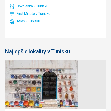
Dovolenka v Tunisku
First Minute v Tunisku
Atlas v Tunisku
Najlepšie lokality v Tunisku
Mahdia
Hammamet
Krásne
Modrobiele
rybárske
mesto je
mestečko
rajom
okúzľuje
milovníkov
oblými
opaľovania,