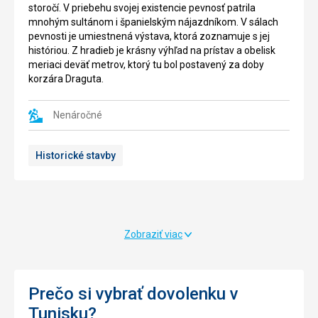
Okrem
roztrusených
storočí. V priebehu svojej existencie pevnosť patrila
krokodiliej
pozdĺž
mnohým sultánom i španielským nájazdníkom. V sálach
farmy
tuniského
pevnosti je umiestnená výstava, ktorá zoznamuje s jej
sa
pobrežia,
históriou. Z hradieb je krásny výhľad na prístav a obelisk
v
slúžiace
meriaci deväť metrov, ktorý tu bol postavený za doby
areáli
k
korzára Draguta.
nachádza
jeho
múzeum
ochrane.
s
Nenáročné
Jej
ukážkou
história
historického
siahá
Historické stavby
života
až
na
do
ostrove,
roku
reštaurácie,
893,
kaviarne
v
a
roku
Zobraziť viac
ďalšie
1463
relaxačné
došlo
a
k
zábavne
jej
Prečo si vybrať dovolenku v
atrakcie.
rozšíreniu,
Tunisku?
prešla