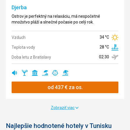
kopulami
jeho pláže
Djerba
mešít a
patria k
štíhlymi
najčistejším.
Ostrov je perfektný na relaxáciu, má nespočetné
minaretmi.
množstvo pláží a slnečné počasie po celý rok.
30 °C
Vzduch
33 °C
Vzduch
34 °C
Vzduch
Teplota
27 °C
Teplota
vody
27 °C
28 °C
Teplota vody
vody
Doba letu
02:30
Doba letu z Bratislavy
02:30
Doba letu
z
02:30
z
Bratislavy
Bratislavy
Ano
Ano
Ano
Ano
Ano
Ano
Ano
od
437
€
za os.
Ano
Ano
Ano
Ano
Ano
Zobraziť viac
Ano
Ano
Ano
Ano
Najlepšie hodnotené hotely v Tunisku
Ano