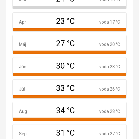
23 °C
Apríl
Apr
voda 17 °C
27 °C
Máj
Máj
voda 20 °C
30 °C
Jún
Jún
voda 23 °C
33 °C
Júl
Júl
voda 26 °C
34 °C
August
Aug
voda 28 °C
31 °C
September
Sep
voda 27 °C