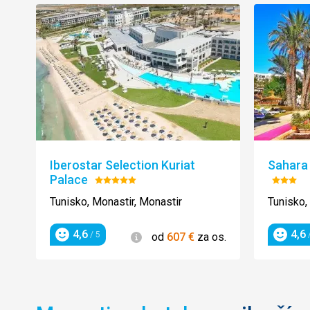
Iberostar Selection Kuriat
Sahara
Palace
Hodnotenie:
Hodnot
5/5
3/5
Tunisko, Monastir, Monastir
Tunisko,
4,6
4,6
Informácie
/ 5
/
od
607
€
za os.
Hodnotenie
Hodnot