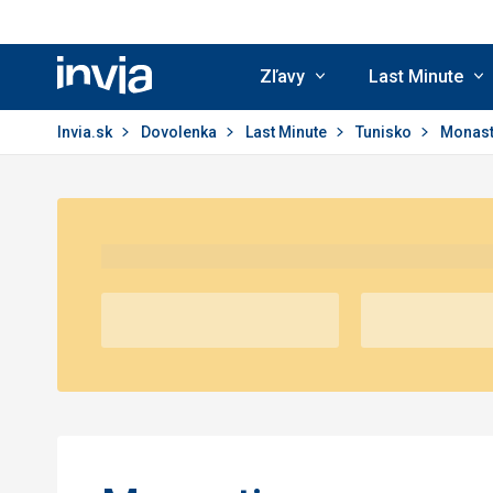
Zľavy
Last Minute
Invia.sk
Invia.sk
Dovolenka
Last Minute
Tunisko
Monast