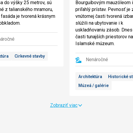
sa do výšky 25 metrov, sú
Bourguibovým mauzóleom i
é z talianského mramoru,
priľahlý prístav. Pevnosť je 
o fasáda je tvorená krásnym
vnútornej časti tvorená izba
obkladom.
slúžili na ubytovanie i k
uskladňovaniu zásob. Dnes
časti tunajších priestorov 
áročné
Islamské múzeum.
ktúra
Cirkevné stavby
Nenáročné
Architektúra
Historické s
Múzeá / galérie
Zobraziť viac