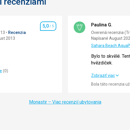
i recenziami
Paulina G.
5,0
/ 5
Hodnotenie
013
Recenzia
Overená recenzia (Tr
ust 2013
Napísané August 20
Sahara Beach AquaP
Bylo to skvělé. Ten
hvězdiček.
5,0
/ 5
ie
(
0
)
Bylo to skvělé. Ten
Zobraziť viac
5,0
/ 5
hvězdiček.
Bola táto recenzia u
5,0
/ 5
Strava
Monastir – Viac recenzií ubytovania
5,0
/ 5
Ubytovanie
5,0
/ 5
Okolie