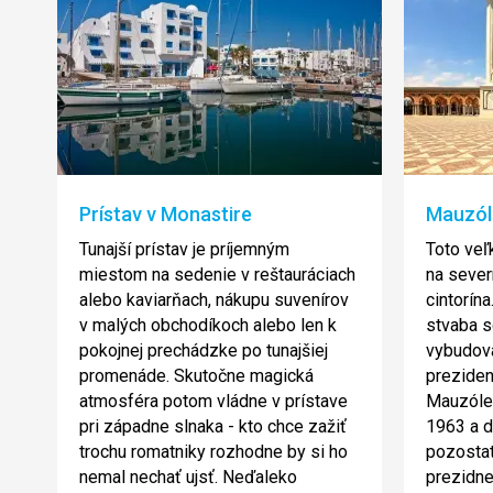
Prístav v Monastire
Mauzól
Tunajší prístav je príjemným
Toto ve
miestom na sedenie v reštauráciach
na sever
alebo kaviarňach, nákupu suvenírov
cintorín
v malých obchodíkoch alebo len k
stvaba s
pokojnej prechádzke po tunajšiej
vybudova
promenáde. Skutočne magická
preziden
atmosféra potom vládne v prístave
Mauzóle
pri západne slnaka - kto chce zažiť
1963 a 
trochu romatniky rozhodne by si ho
pozostat
nemal nechať ujsť. Neďaleko
prezidne