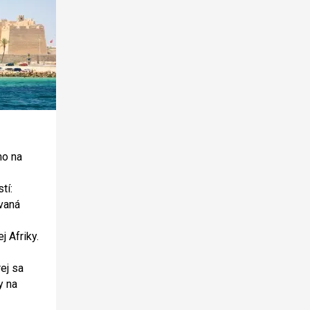
mo na
tí:
vaná
j Afriky.
ej sa
y na