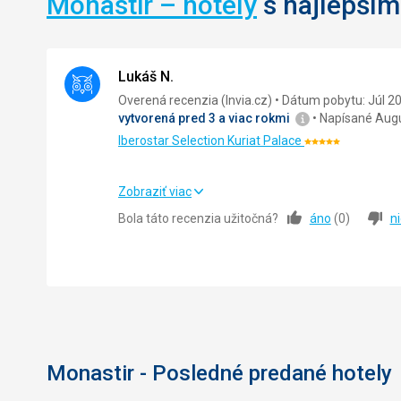
Monastir – hotely
s najlepším
Lukáš N.
Overená recenzia (Invia.cz)
Dátum pobytu: Júl 2
vytvorená pred 3 a viac rokmi
Napísané Aug
Iberostar Selection Kuriat Palace
Hodnotenie:
5/5
Zobraziť viac
Strava
Bola táto recenzia užitočná?
áno
(
0
)
n
Ubytovanie
Okolie
Služby
Cena
Monastir - Posledné predané hotely