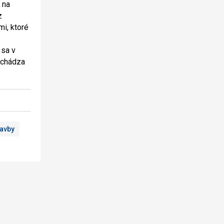
 na
z
mi, ktoré
 sa v
nachádza
tavby