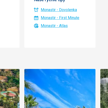
Monastir - Dovolenka
Monastir - First Minute
Monastir - Atlas