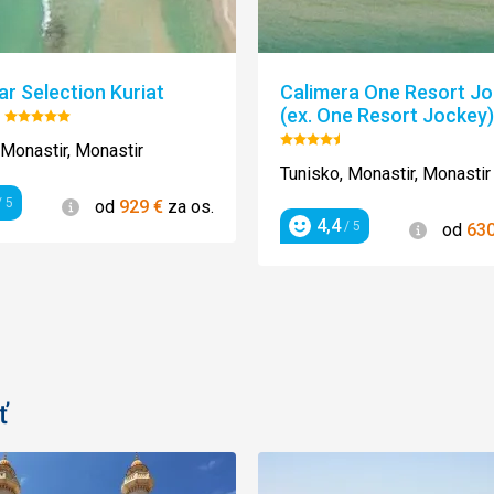
ar Selection Kuriat
Calimera One Resort J
(ex. One Resort Jockey)
Hodnotenie:
5/5
Hodnotenie:
 Monastir, Monastir
4.5/5
Tunisko, Monastir, Monastir
Informácie
 5
od
929
€
za os.
enie
4,4
Informác
/ 5
od
63
Hodnotenie
ť