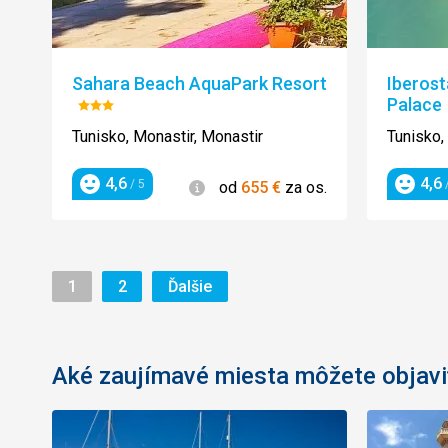
Sahara Beach AquaPark Resort
Iberost
Palace
Hodnotenie:
3/5
Tunisko, Monastir, Monastir
Tunisko,
4,6
4,6
Informácie
/ 5
/
od
655
€
za os.
Hodnotenie
Hodnot
Stránka
Stránka
Stránka
1
2
Ďalšie
Aké zaujímavé miesta môžete objavi