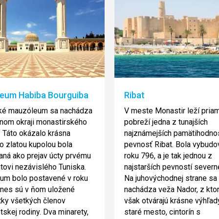
eum Habiba Bourguiba
Ribat
ľké mauzóleum sa nachádza
V meste Monastir leží pria
nom okraji monastirského
pobreží jedna z tunajších
a. Táto okázalo krásna
najznámejších pamätihodnos
o zlatou kupolou bola
pevnosť Ribat. Bola vybudo
ná ako prejav úcty prvému
roku 796, a je tak jednou z
tovi nezávislého Tuniska.
najstarších pevností severne
um bolo postavené v roku
Na juhovýchodnej strane sa
dnes sú v ňom uložené
nachádza veža Nador, z ktor
ky všetkých členov
však otvárajú krásne výhľad
tskej rodiny. Dva minarety,
staré mesto, cintorín s