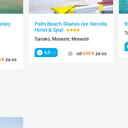
ockey
Palm Beach Skanes (ex. Nerolia
B
Hotel & Spa)
Hodnotenie:
T
4/5
Tunisko, Monastir, Monastir
4,0
Informácie
/ 5
od
699
€
za os.
Hodnotenie
ie
0
€
za os.