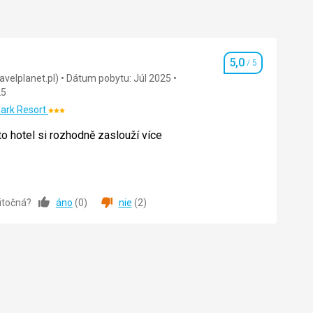
5,0
/ 5
Hodnotenie
avelplanet.pl)
Dátum pobytu: Júl 2025
25
ark Resort
Hodnotenie:
3/5
to hotel si rozhodně zaslouží více
to hotel si rozhodně zaslouží více
žitočná?
áno
(
0
)
nie
(
2
)
5,0
/ 5
5,0
/ 5
5,0
/ 5