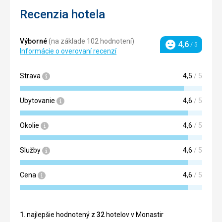
Recenzia hotela
Výborné
(na základe 102 hodnotení)
4,6
/ 5
Hodnotenie
Informácie o overovaní recenzí
Strava
4,5
/ 5
Ubytovanie
4,6
/ 5
Okolie
4,6
/ 5
Služby
4,6
/ 5
Cena
4,6
/ 5
1
. najlepšie hodnotený z
32
hotelov v Monastir