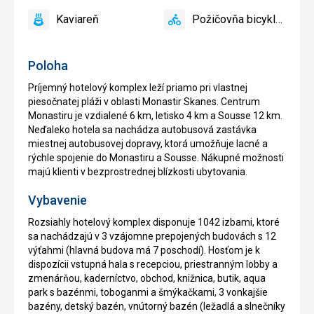
prístup
reštaurácia
Kaviareň
Požičovňa bicyklov
áno
Kaviareň
áno
Požičovňa
bicyklov
Poloha
Príjemný hotelový komplex leží priamo pri vlastnej
piesočnatej pláži v oblasti Monastir Skanes. Centrum
Monastiru je vzdialené 6 km, letisko 4 km a Sousse 12 km.
Neďaleko hotela sa nachádza autobusová zastávka
miestnej autobusovej dopravy, ktorá umožňuje lacné a
rýchle spojenie do Monastiru a Sousse. Nákupné možnosti
majú klienti v bezprostrednej blízkosti ubytovania.
Vybavenie
Rozsiahly hotelový komplex disponuje 1042 izbami, ktoré
sa nachádzajú v 3 vzájomne prepojených budovách s 12
výťahmi (hlavná budova má 7 poschodí). Hosťom je k
dispozícii vstupná hala s recepciou, priestranným lobby a
zmenárňou, kaderníctvo, obchod, knižnica, butik, aqua
park s bazénmi, toboganmi a šmýkačkami, 3 vonkajšie
bazény, detský bazén, vnútorný bazén (ležadlá a slnečníky