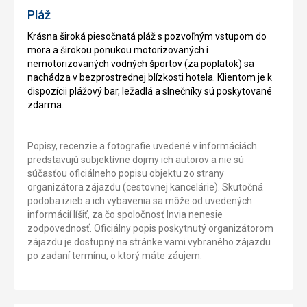
Pláž
Krásna široká piesočnatá pláž s pozvoľným vstupom do
mora a širokou ponukou motorizovaných i
nemotorizovaných vodných športov (za poplatok) sa
nachádza v bezprostrednej blízkosti hotela. Klientom je k
dispozícii plážový bar, ležadlá a slnečníky sú poskytované
zdarma.
Popisy, recenzie a fotografie uvedené v informáciách
predstavujú subjektívne dojmy ich autorov a nie sú
súčasťou oficiálneho popisu objektu zo strany
organizátora zájazdu (cestovnej kancelárie). Skutočná
podoba izieb a ich vybavenia sa môže od uvedených
informácií líšiť, za čo spoločnosť Invia nenesie
zodpovednosť. Oficiálny popis poskytnutý organizátorom
zájazdu je dostupný na stránke vami vybraného zájazdu
po zadaní termínu, o ktorý máte záujem.