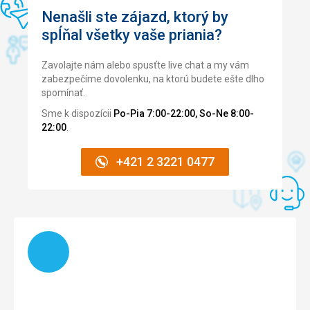
Pipi
Nenašli ste zájazd, ktorý by
spĺňal všetky vaše priania?
Strava
Super
Zavolajte nám alebo spusťte live chat a my vám
Ubytovanie
zabezpečíme dovolenku, na ktorú budete ešte dlho
Malé, ale v pořádku
spomínať.
Služby
Sme k dispozícii
Po-Pia 7:00-22:00, So-Ne 8:00-
Super
22:00
.
Táto recenzia bola preložená automaticky pomocou
Google Translate
+421 2 3221 0477
Načítam