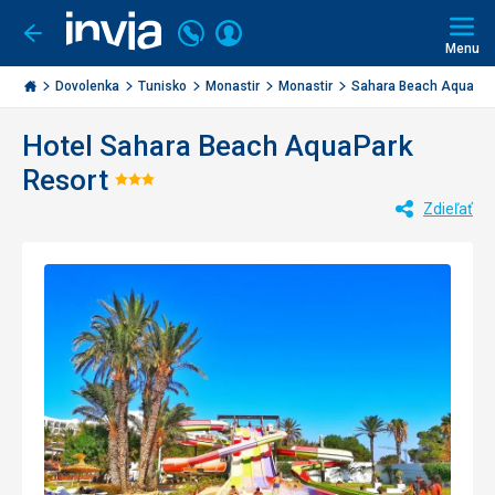
Volajte
Prihlásiť
Ísť
späť
+421
Menu
sa
2
Invia.sk
3221
Dovolenka
Tunisko
Monastir
Monastir
Sahara Beach AquaPark 
0477
Hotel Sahara Beach AquaPark
Resort
Hodnotenie:
Zdieľať
3/5