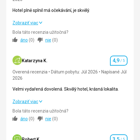
Táto recenzia bola preložená automaticky pomocou
Hotel plně splnil má očekávání, je skvělý.
Google Translate
Hotel plně splnil má očekávání, je skvělý.
Zobraziť viac
Bola táto recenzia užitočná?
Strava
5,0
/ 5
áno
(
0
)
nie
(
0
)
Ubytovanie
5,0
/ 5
4,9
Okolie
5,0
/ 5
Katarzyna K.
/ 5
Hodnotenie
Overená recenzia
Dátum pobytu: Júl 2026
Napísané Júl
Služby
5,0
/ 5
2026
Cena
5,0
/ 5
Velmi vydařená dovolená. Skvělý hotel, krásná lokalita.
Velmi vydařená dovolená. Skvělý hotel, krásná lokalita.
Zobraziť viac
Pláž
Čisté a horké haha
Bola táto recenzia užitočná?
Strava
4,0
/ 5
áno
(
0
)
nie
(
0
)
Strava
Bez jakýchkoli stížností, hodně a chutné
Ubytovanie
5,0
/ 5
Ubytovanie
3,5
Okolie
5,0
/ 5
Robert K.
/ 5