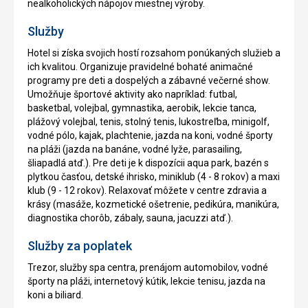
nealkoholických nápojov miestnej výroby.
Služby
Hotel si získa svojich hostí rozsahom ponúkaných služieb a
ich kvalitou. Organizuje pravidelné bohaté animačné
programy pre deti a dospelých a zábavné večerné show.
Umožňuje športové aktivity ako napríklad: futbal,
basketbal, volejbal, gymnastika, aerobik, lekcie tanca,
plážový volejbal, tenis, stolný tenis, lukostreľba, minigolf,
vodné pólo, kajak, plachtenie, jazda na koni, vodné športy
na pláži (jazda na banáne, vodné lyže, parasailing,
šliapadlá atď.). Pre deti je k dispozícii aqua park, bazén s
plytkou časťou, detské ihrisko, miniklub (4 - 8 rokov) a maxi
klub (9 - 12 rokov). Relaxovať môžete v centre zdravia a
krásy (masáže, kozmetické ošetrenie, pedikúra, manikúra,
diagnostika chorôb, zábaly, sauna, jacuzzi atď.).
Služby za poplatek
Trezor, služby spa centra, prenájom automobilov, vodné
športy na pláži, internetový kútik, lekcie tenisu, jazda na
koni a biliard.