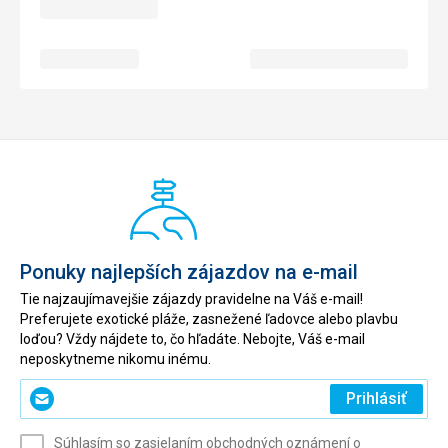
Ponuky najlepších zájazdov na e-mail
Tie najzaujímavejšie zájazdy pravidelne na Váš e-mail!
Preferujete exotické pláže, zasnežené ľadovce alebo plavbu
loďou? Vždy nájdete to, čo hľadáte. Nebojte, Váš e-mail
neposkytneme nikomu inému.
Zadajte
Prihlásiť
svoj
e-
Súhlasím so zasielaním obchodných oznámení o
mail