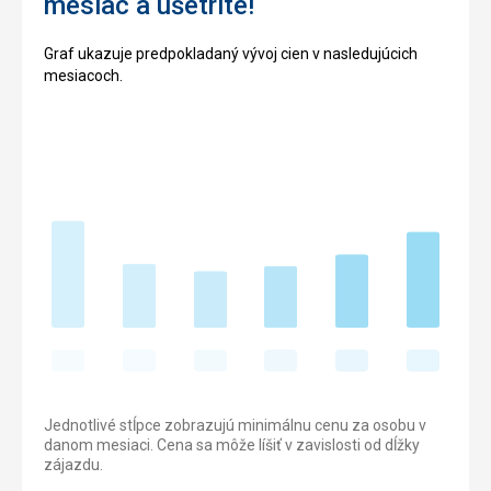
mesiac a ušetrite!
Graf ukazuje predpokladaný vývoj cien v nasledujúcich
mesiacoch.
Jednotlivé stĺpce zobrazujú minimálnu cenu za osobu v
danom mesiaci. Cena sa môže líšiť v zavislosti od dĺžky
zájazdu.