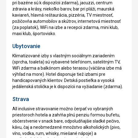
pri bazéne sú k dispozícii zdarma), jacuzzi, centrum
zdravia a krásy, niekoľko barov, bar pri pláži, maurská
kaviareň, hlavná reštaurácia, pizzéria, TV miestnosť,
požičovňa automobilov a skútrov, internetová miestnosť
(za poplatok), WiFi na izbe a recepcii zdarma, mini klub,
maxi klub, športovisko.
Ubytovanie
Klimatizované izby s vlastným sociálnym zariadením
(sprcha, toaleta) sú vybavené telefónom, satelitným TV,
WiFi zdarma a balkónom alebo terasou (väčšina izbe má
výhľad na more). Hotel disponuje tiež izbami pre
handicapovaných klientov. Detská postieľka a vysoká
jedálenská stolička je k dispozícii na vyžiadanie (zdarma).
Strava
All inclusive stravovanie možno čerpať vo vybraných
priestoroch hotela a zahŕňa plnú penziu formou bufetu,
občerstvenie v snack bare, odpoludňajšie sladké pečivo,
kávu, čaj a neobmedzené množstvo alkoholických (pivo,
víno, vodka, rum, whisky, miešané nápoje) a