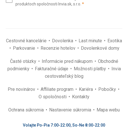
(povinné)
produktoch spoločnosti Invia.sk, s.r.o.
*
(povinné)
*
Cestovné kancelárie
Dovolenka
Last minute
Exotika
Parkovanie
Recenzie hotelov
Dovolenkové domy
Časté otázky
Informácie pred nákupom
Obchodné
podmienky
Fakturačné údaje
Možnosti platby
Invia
cestovateľský blog
Pre novinárov
Affiliate program
Kariéra
Pobočky
O spoločnosti
Kontakty
Ochrana súkromia
Nastavenie súkromia
Mapa webu
Volajte Po-Pia 7:00-22:00, So-Ne 8:00-22:00