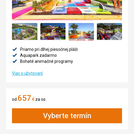
Viac
Priamo pri dlhej piesočnej pláži
Aquapark zadarmo
Bohaté animačné programy
Viac o ubytovaní
657
od
€
za os.
Vyberte termín