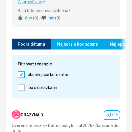
Super
Zobraziť viac
Čisté a horké haha
Bola táto recenzia užitočná?
Strava
Strava
5,0
/ 5
áno
(
0
)
nie
(
0
)
Bez jakýchkoli stížností, hodně a chutné
Ubytovanie
5,0
/ 5
Ubytovanie
Čisté a velmi útulné
Okolie
5,0
/ 5
Služby
Podľa dátumu
Najhoršie hodnotené
Najlepšie 
Nedostatek
Služby
5,0
/ 5
Táto recenzia bola preložená automaticky pomocou
Cena
5,0
/ 5
Filtrovať recenzie
Google Translate
obsahujúce komentár
Pláž
Super
iba s obrázkami
Strava
Super
Ubytovanie
Skvělé, ale malé
5,0
GRAZYNA D.
/ 5
Hodnotenie
Služby
Overená recenzia
Dátum pobytu: Júl 2026
Napísané Júl
OK
2026