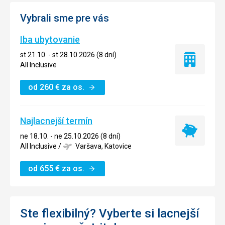
Vybrali sme pre vás
Iba ubytovanie
st 21.10. - st 28.10.2026 (8 dní)
Iba
All Inclusive
ubytovanie
od
260
€
za os.
Najlacnejší termín
Najlacnejší
ne 18.10. - ne 25.10.2026 (8 dní)
termín
All Inclusive
/
Varšava, Katovice
od
655
€
za os.
Ste flexibilný? Vyberte si lacnejší