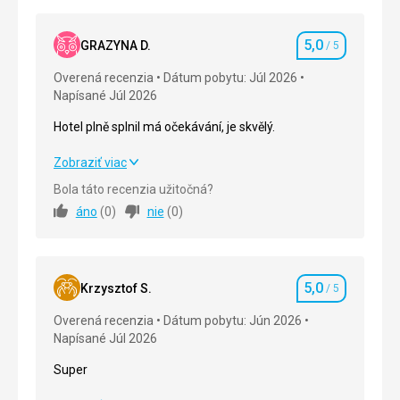
5,0
GRAZYNA D.
/ 5
Hodnotenie
Overená recenzia
Dátum pobytu: Júl 2026
Napísané Júl 2026
Hotel plně splnil má očekávání, je skvělý.
Hotel plně splnil má očekávání, je skvělý.
Zobraziť viac
Bola táto recenzia užitočná?
Strava
5,0
/ 5
áno
(
0
)
nie
(
0
)
Ubytovanie
5,0
/ 5
Okolie
5,0
/ 5
5,0
Krzysztof S.
/ 5
Hodnotenie
Služby
5,0
/ 5
Overená recenzia
Dátum pobytu: Jún 2026
Napísané Júl 2026
Cena
5,0
/ 5
Super
Pláž