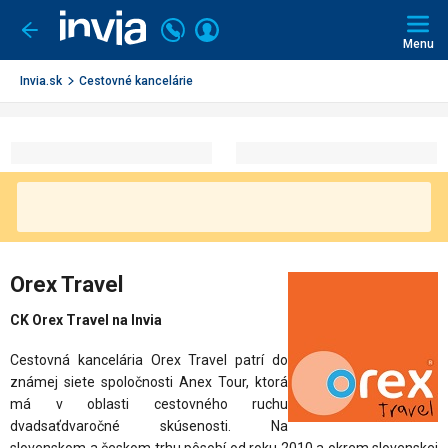
Invia.sk
Volajte
Prihlásiť
Ísť
späť
+421
Menu
sa
2
3221
Invia.sk
Cestovné kancelárie
0491
Orex Travel
CK Orex Travel na Invia
Cestovná kancelária Orex Travel patrí do
známej siete spoločnosti Anex Tour, ktorá
má v obl
asti cestovného ruchu
dvadsaťdva
ročné
skúsenost
i. Na
slovenskom a českom trhu pôsobí od roku 2010 a okrem slovenskej