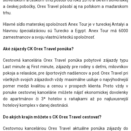
a českej pobočky, Orex Travel pôsobí aj na poľskom a maďarskom
trhu.
Hlavné sídlo materskej spoločnosti Anex Tour je v tureckej Antalyi a
hlavnou špecializáciou sú Turecko a Egypt. Anex Tour má 6000
zamestnancov a svoju vlastnú leteckú spoločnosť.
Aké zájazdy CK Orex Travel ponúka?
Cestovná kancelária Orex Travel ponúka pobytové zájazdy typu
Last minute aj First minute, zájazdy pre rodiny s deťmi, milovníkov
pokoja a relaxácie, pre športových nadšencov a pod. Orex Travel pri
všetkých svojich zájazdoch vždy maximálne usiluje o najvýhodnejší
pomer medzi kvalitou a cenou v prospech klienta. Preto vždy v
ponuke cestovnej kancelárie môžete nájsť ekonomickej dovolenky
do apartmánov či 3* hotelov s raňajkami až po najluxusnejší
hotelový komplex v danej destinácii.
Do akých krajín môžete s CK Orex Travel cestovať?
Cestovnou kanceláriou Orex Travel aktuálne ponúka zájazdy do