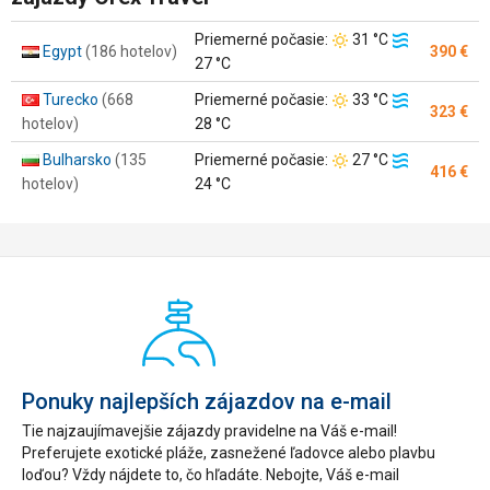
Teplota
Teplota
Priemerné počasie:
31 °C
Egypt
(186 hotelov)
390 €
vzduchu:
vody:
27 °C
Teplota
Teplota
Turecko
(668
Priemerné počasie:
33 °C
323 €
vzduchu:
vody:
hotelov)
28 °C
Teplota
Teplota
Bulharsko
(135
Priemerné počasie:
27 °C
416 €
vzduchu:
vody:
hotelov)
24 °C
Ponuky najlepších zájazdov na e-mail
Tie najzaujímavejšie zájazdy pravidelne na Váš e-mail!
Preferujete exotické pláže, zasnežené ľadovce alebo plavbu
loďou? Vždy nájdete to, čo hľadáte. Nebojte, Váš e-mail