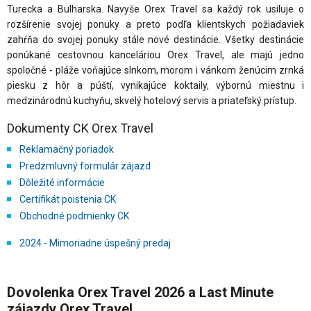
Turecka a Bulharska. Navyše Orex Travel sa každý rok usiluje o
rozšírenie svojej ponuky a preto podľa klientskych požiadaviek
zahŕňa do svojej ponuky stále nové destinácie. Všetky destinácie
ponúkané cestovnou kanceláriou Orex Travel, ale majú jedno
spoločné - pláže voňajúce slnkom, morom i vánkom ženúcim zrnká
piesku z hôr a púští, vynikajúce koktaily, výbornú miestnu i
medzinárodnú kuchyňu, skvelý hotelový servis a priateľský prístup.
Dokumenty CK Orex Travel
Reklamačný poriadok
Predzmluvný formulár zájazd
Dôležité informácie
Certifikát poistenia CK
Obchodné podmienky CK
2024 - Mimoriadne úspešný predaj
Dovolenka Orex Travel 2026 a Last Minute
zájazdy Orex Travel