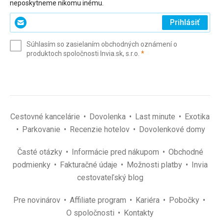
neposkytneme nikomu inému.
Zadajte
Prihlásiť
svoj
e-
Súhlasím so zasielaním obchodných oznámení o
mail
(povinné)
produktoch spoločnosti Invia.sk, s.r.o.
*
(povinné)
*
Cestovné kancelárie
Dovolenka
Last minute
Exotika
Parkovanie
Recenzie hotelov
Dovolenkové domy
Časté otázky
Informácie pred nákupom
Obchodné
podmienky
Fakturačné údaje
Možnosti platby
Invia
cestovateľský blog
Pre novinárov
Affiliate program
Kariéra
Pobočky
O spoločnosti
Kontakty