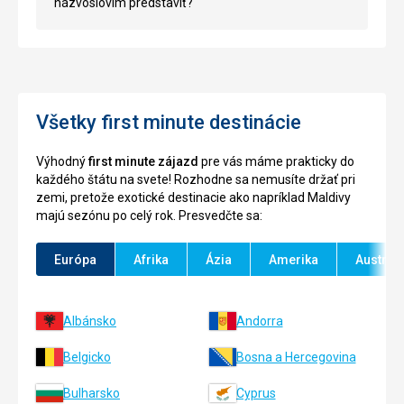
názvoslovím predstaviť?
Všetky first minute destinácie
Výhodný
first minute zájazd
pre vás máme prakticky do
každého štátu na svete! Rozhodne sa nemusíte držať pri
zemi, pretože exotické destinacie ako napríklad Maldivy
majú sezónu po celý rok. Presvedčte sa:
Európa
Afrika
Ázia
Amerika
Austráli
Albánsko
Andorra
Belgicko
Bosna a Hercegovina
Bulharsko
Cyprus