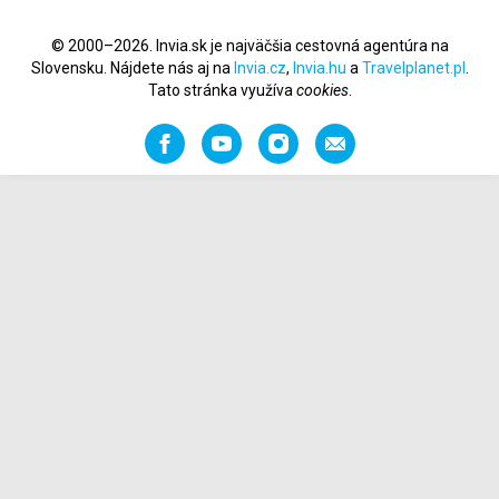
© 2000–2026. Invia.sk je najväčšia cestovná agentúra na
Slovensku. Nájdete nás aj na
Invia.cz
,
Invia.hu
a
Travelplanet.pl
.
Tato stránka využíva
cookies
.
Facebook
YouTube
Instagram
Odporučiť