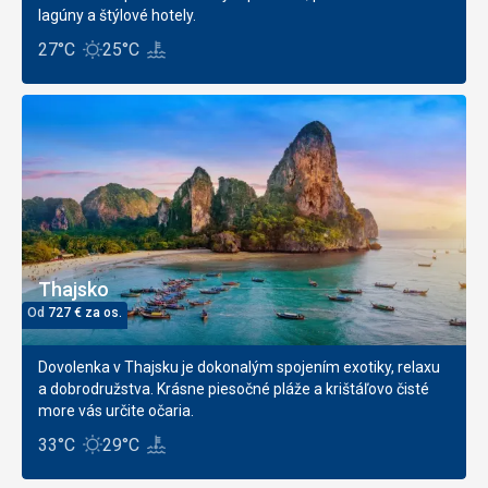
lagúny a štýlové hotely.
27°C
25°C
Thajsko
Od
727
€
za os.
Dovolenka v Thajsku je dokonalým spojením exotiky, relaxu
a dobrodružstva. Krásne piesočné pláže a krištáľovo čisté
more vás určite očaria.
33°C
29°C