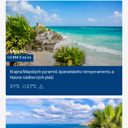
Mexiko
Od
894
€
za os.
Krajina Mayských pyramíd, španielskeho temperamentu a
hlavne nádherných pláží.
31°C
27°C