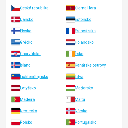
Česká republika
Čierna Hora
Dánsko
Estónsko
Fínsko
Francúzsko
Grécko
Holandsko
Chorvátsko
Írsko
Island
Kanárske ostrovy
Lichtenštajnsko
Litva
Lotyšsko
Maďarsko
Madeira
Malta
Nemecko
Nórsko
Poľsko
Portugalsko