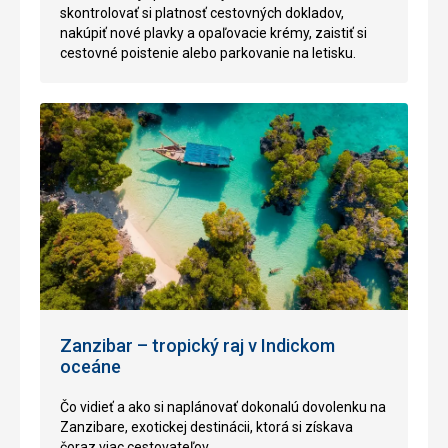
skontrolovať si platnosť cestovných dokladov,
nakúpiť nové plavky a opaľovacie krémy, zaistiť si
cestovné poistenie alebo parkovanie na letisku.
Zanzibar – tropický raj v Indickom
oceáne
Čo vidieť a ako si naplánovať dokonalú dovolenku na
Zanzibare, exotickej destinácii, ktorá si získava
čoraz viac cestovateľov.