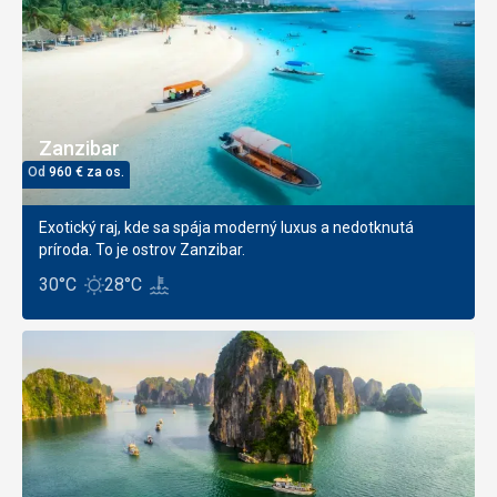
Zanzibar
Od
960
€
za os.
Exotický raj, kde sa spája moderný luxus a nedotknutá
príroda. To je ostrov Zanzibar.
30°C
28°C