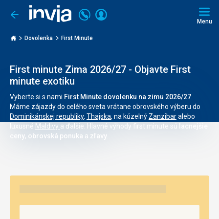
Volajte
Prihlásiť
Ísť
späť
+421
Menu
sa
2
Invia.sk
3221
Dovolenka
First Minute
0468
First minute Zima 2026/27 - Objavte First
minute exotiku
Vyberte si s nami
First Minute dovolenku na zimu 2026/27
.
Máme zájazdy do celého sveta vrátane obrovského výberu do
Dominikánskej republiky
,
Thajska
, na kúzelný
Zanzibar
alebo
luxusné
Maldivy
a ďalšie. Hlavné výhody first minute sú
lacnejšie
ceny
,
obrovská ponuka
a
zľavy
.