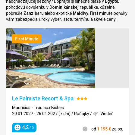
nadchádzajúcej sezóny? Doprajte si slnečné pláže v
Egypte
,
pohodovú dovolenku v
Dominikánskej republike
, kúzelné
pobrežie
Zanzibaru
alebo exotické
Maldivy
. First minute ponuky
vám zabezpečia široký výber, istotu termínu a skvelé ceny.
First Minute
Le Palmiste Resort & Spa
Hodnotenie:
3/5
Maurícius - Trou aux Biches
20.01.2027 - 26.01.2027 (7 dní)
/
Raňajky
/
Viedeň
4,2
/ 5
Informácie
od
1 195
€
za os.
Hodnotenie