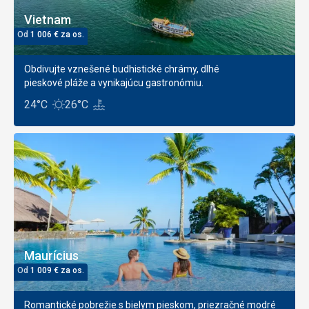
Vietnam
Od
1 006
€
za os.
Obdivujte vznešené budhistické chrámy, dlhé
pieskové pláže a vynikajúcu gastronómiu.
24°C
26°C
Maurícius
Od
1 009
€
za os.
Romantické pobrežie s bielym pieskom, priezračné modré