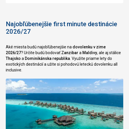
Najobľúbenejšie first minute destinácie
2026/27
Aké miesta budú najobľúbenejšie na
dovolenku v zime
2026/27
? Určite budú bodovať
Zanzibar
a
Maldivy
, ale aj stálice
Thajsko
a
Dominikánska republika
. Využite priame lety do
exotických destinácií a užite si pohodovú leteckú dovolenku all
inclusive.