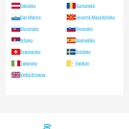
Rakúsko
Rumunsko
San Maríno
Severné Macedónsko
Slovensko
Slovinsko
Srbsko
Španielsko
Švajčiarsko
Švédsko
Taliansko
Vatikán
Veľká Británia