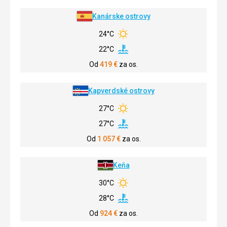
Kanárske ostrovy
24°C
22°C
Od
419
€
za os.
Kapverdské ostrovy
27°C
27°C
Od
1 057
€
za os.
Keňa
30°C
28°C
Od
924
€
za os.