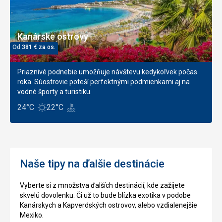
Kanárske ostrovy
Od
381
€
za os.
Priaznivé podnebie umožňuje návštevu kedykoľvek počas
roka. Súostrovie poteší perfektnými podmienkami aj na
vodné športy a turistiku.
24°C
22°C
Naše tipy na ďalšie destinácie
Vyberte si z množstva ďalších destinácií, kde zažijete
skvelú dovolenku. Či už to bude blízka exotika v podobe
Kanárskych a Kapverdských ostrovov, alebo vzdialenejšie
Mexiko.