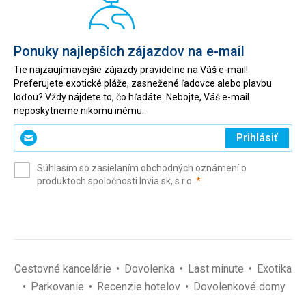
Ponuky najlepších zájazdov na e-mail
Tie najzaujímavejšie zájazdy pravidelne na Váš e-mail!
Preferujete exotické pláže, zasnežené ľadovce alebo plavbu
loďou? Vždy nájdete to, čo hľadáte. Nebojte, Váš e-mail
neposkytneme nikomu inému.
Zadajte
Prihlásiť
svoj
e-
Súhlasím so zasielaním obchodných oznámení o
mail
(povinné)
produktoch spoločnosti Invia.sk, s.r.o.
*
(povinné)
*
Cestovné kancelárie
Dovolenka
Last minute
Exotika
Parkovanie
Recenzie hotelov
Dovolenkové domy