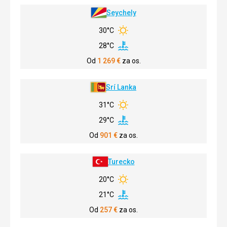
Seychely
30°C
28°C
Od
1 269
€
za os.
Srí Lanka
31°C
29°C
Od
901
€
za os.
Turecko
20°C
21°C
Od
257
€
za os.