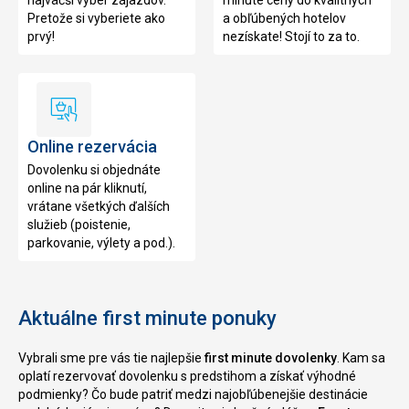
najväčší výber zájazdov.
minute ceny do kvalitných
Pretože si vyberiete ako
a obľúbených hotelov
prvý!
nezískate! Stojí to za to.
Online
rezervácia
Online rezervácia
Dovolenku si objednáte
online na pár kliknutí,
vrátane všetkých ďalších
služieb (poistenie,
parkovanie, výlety a pod.).
Aktuálne first minute ponuky
Vybrali sme pre vás tie najlepšie
first minute dovolenky
. Kam sa
oplatí rezervovať dovolenku s predstihom a získať výhodné
podmienky? Čo bude patriť medzi najobľúbenejšie destinácie