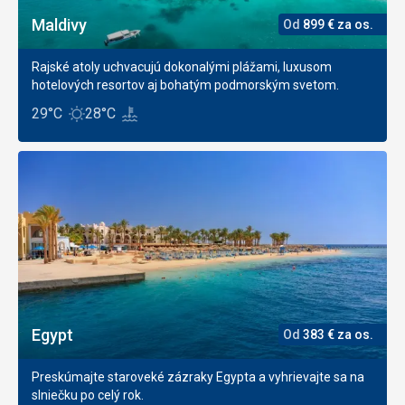
Maldivy
Od
899
€
za os.
Rajské atoly uchvacujú dokonalými plážami, luxusom
hotelových resortov aj bohatým podmorským svetom.
29°C
28°C
Egypt
Od
383
€
za os.
Preskúmajte staroveké zázraky Egypta a vyhrievajte sa na
slniečku po celý rok.