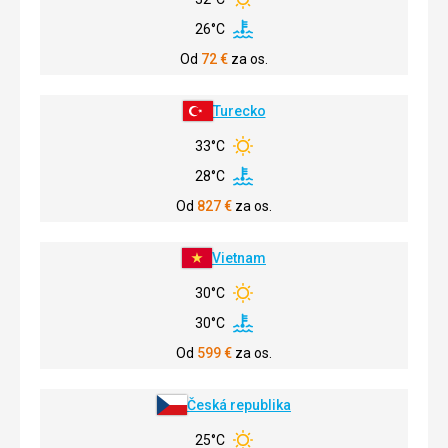
26°C
Od
72
€
za os.
Turecko
33°C
28°C
Od
827
€
za os.
Vietnam
30°C
30°C
Od
599
€
za os.
Česká republika
25°C