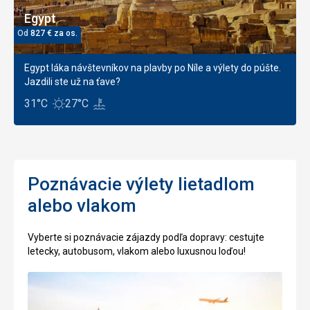
Egypt
Od
827
€
za os.
Egypt láka návštevníkov na plavby po Níle a výlety do púšte.
Jazdili ste už na ťave?
31°C
27°C
Poznávacie výlety lietadlom
alebo vlakom
Vyberte si poznávacie zájazdy podľa dopravy: cestujte
letecky, autobusom, vlakom alebo luxusnou loďou!