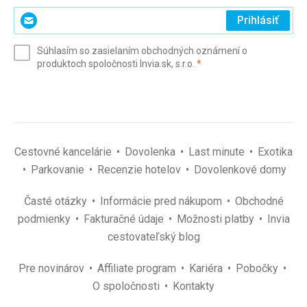
Zadajte
Prihlásiť
svoj
e-
Súhlasím so zasielaním obchodných oznámení o
mail
(povinné)
produktoch spoločnosti Invia.sk, s.r.o.
*
(povinné)
*
Cestovné kancelárie
Dovolenka
Last minute
Exotika
Parkovanie
Recenzie hotelov
Dovolenkové domy
Časté otázky
Informácie pred nákupom
Obchodné
podmienky
Fakturačné údaje
Možnosti platby
Invia
cestovateľský blog
Pre novinárov
Affiliate program
Kariéra
Pobočky
O spoločnosti
Kontakty