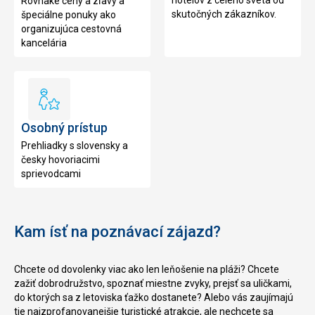
hotelov z celého sveta od
Rovnaké ceny a zľavy a
skutočných zákazníkov.
špeciálne ponuky ako
organizujúca cestovná
kancelária
Osobný
prístup
Osobný prístup
Prehliadky s slovensky a
česky hovoriacimi
sprievodcami
Kam ísť na poznávací zájazd?
Chcete od dovolenky viac ako len leňošenie na pláži? Chcete
zažiť dobrodružstvo, spoznať miestne zvyky, prejsť sa uličkami,
do ktorých sa z letoviska ťažko dostanete? Alebo vás zaujímajú
tie najzprofanovanejšie turistické atrakcie, ale nechcete sa