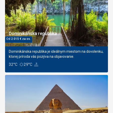
Dominikánska republika
Od
2 015
€
za os.
Dominikánska republika je ideálnym miestom na dovolenku,
ktorej príroda vás pozýva na objavovanie.
32°C
29°C