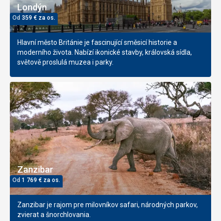
Londýn
Od
359
€
za os.
Hlavní město Británie je fascinující směsicí historie a
moderního života. Nabízí ikonické stavby, královská sídla,
světově proslulá muzea i parky.
Zanzibar
Od
1 769
€
za os.
Zanzibar je rajom pre milovníkov safari, národných parkov,
zvierat a šnorchlovania.