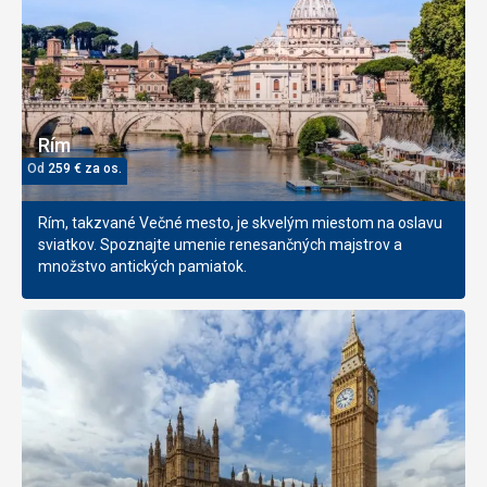
Rím
Od
259
€
za os.
Rím, takzvané Večné mesto, je skvelým miestom na oslavu
sviatkov. Spoznajte umenie renesančných majstrov a
množstvo antických pamiatok.