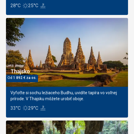
28°C
25°C
Thajsko
Od
1 892
€
za os.
Vyfoťte si sochu ležiaceho Budhu, uvidíte tapíra vo voľnej
prírode. V Thajsku môžete urobiť oboje.
33°C
29°C