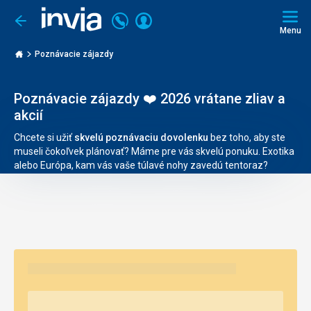
Volajte
Prihlásiť
Ísť
späť
+421
Menu
sa
2
Invia.sk
3221
Poznávacie zájazdy
0491
Poznávacie zájazdy ❤️ 2026 vrátane zliav a
akcií
Chcete si užiť
skvelú poznávaciu dovolenku
bez toho, aby ste
museli čokoľvek plánovať? Máme pre vás skvelú ponuku. Exotika
alebo Európa, kam vás vaše túlavé nohy zavedú tentoraz?