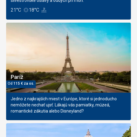
silvestrovské oslavy a oddych pri mori.
21°C
18°C
Paríž
Od
115
€
za os.
Jedno z najkrajších miest v Európe, ktoré si jednoducho
nemôžete nechať ujsť. Lákajú vás pamiatky, múzeá,
romantické zákutia alebo Disneyland?