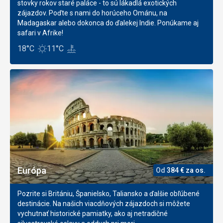
stovky rokov staré paláce - to sú lákadlá exotických
zájazdov. Poďte s nami do horúceho Ománu, na
Madagaskar alebo dokonca do ďalekej Indie. Ponúkame aj
safari v Afrike!
18°C
11°C
Európa
Od
384
€
za os.
Pozrite si Britániu, Španielsko, Taliansko a ďalšie obľúbené
destinácie. Na našich viacdňových zájazdoch si môžete
vychutnať historické pamiatky, ako aj netradičné