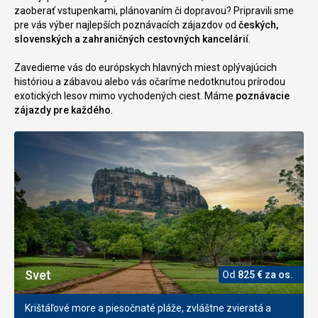
zaoberať vstupenkami, plánovaním či dopravou? Pripravili sme
pre vás výber najlepších poznávacích zájazdov od
českých,
slovenských a zahraničných cestovných kancelárií
.
Zavedieme vás do európskych hlavných miest oplývajúcich
históriou a zábavou alebo vás očaríme nedotknutou prírodou
exotických lesov mimo vychodených ciest. Máme
poznávacie
zájazdy pre každého
.
Svet
Od
825
€
za os.
Krištáľové more a piesočnaté pláže, zvláštne zvieratá a