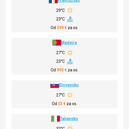
Francúzsko
29°C
23°C
Od
599
€
za os.
Madeira
27°C
23°C
Od
995
€
za os.
Slovensko
27°C
Od
53
€
za os.
Taliansko
32°C