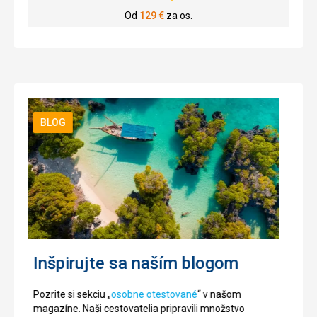
Od
129
€
za os.
BLOG
Inšpirujte sa naším blogom
Pozrite si sekciu „
osobne otestované
“ v našom
magazíne. Naši cestovatelia pripravili množstvo