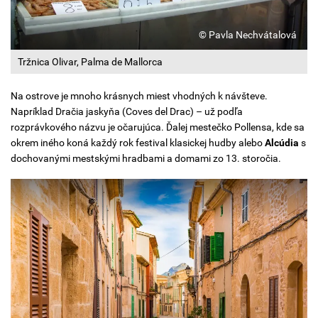
© Pavla Nechvátalová
Tržnica Olivar, Palma de Mallorca
Na ostrove je mnoho krásnych miest vhodných k návšteve.
Napríklad Dračia jaskyňa (Coves del Drac) – už podľa
rozprávkového názvu je očarujúca. Ďalej mestečko Pollensa, kde sa
okrem iného koná každý rok festival klasickej hudby alebo
Alcúdia
s
dochovanými mestskými hradbami a domami zo 13. storočia.