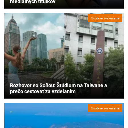
mediálnych titulkov
Osobne vyskúšané
Rozhovor so Soňou: Štúdium na Taiwane a
prečo cestovať za vzdelaním
Osobne vyskúšané