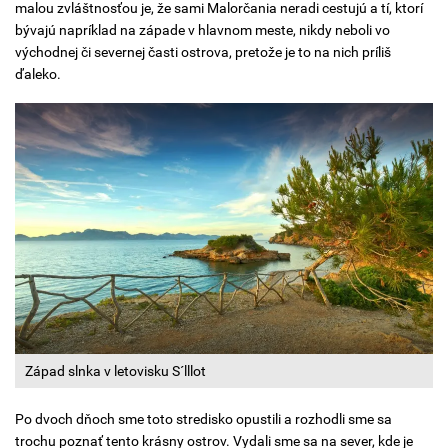
malou zvláštnosťou je, že sami Malorčania neradi cestujú a tí, ktorí
bývajú napríklad na západe v hlavnom meste, nikdy neboli vo
východnej či severnej časti ostrova, pretože je to na nich príliš
ďaleko.
Západ slnka v letovisku S´lllot
Po dvoch dňoch sme toto stredisko opustili a rozhodli sme sa
trochu poznať tento krásny ostrov. Vydali sme sa na sever, kde je