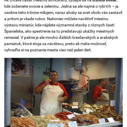
kde zoženiete ovocie a zeleninu. Jedná sa ale najmä o rybí trh – ja
osobne tieto tržnice milujem, naraz akoby sa svet okolo vás zastavil
a pritom je všade rušno. Nakoniec môžete navštíviť miestnu
výstavu miniatúr, kde nájdete významné stavby z rôznych častí
Španielska, ako spestrenie sa tu predstavujú ukážky miestnych
remesiel. V palme je ale mnoho ďalších kresťanských a arabských
pamiatok, ktoré stoja za návštevu, preto ak máte možnosť,
vyhraďte si na poznanie mesta viac než jeden deň.