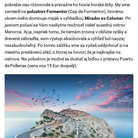
pobrežie viac rôznorodé a prevažne ho tvoria horské štíty. My sme
zamierili na
polostrov Formentor
(Cap de Formentor), ktorému
okrem iného dominuje maják s vyhliadkou
Mirador es Colomer
. Pri
jasnom počasí sa Vám naskytne možnosť vidieť susedný ostrov
Menorca. Aj ja, napriek tomu, že nemám zrovna v obľube výšky a
drevené zábradlia, som výstup absolvovala a výhľad bol naozaj
nezabudnuteľný. Po tomto zážitku sme sa vydali oddýchnuť si na
miestnu preslávenú pláž, o ktorej sa hovorí, že je najkrajšia na
ostrove. Na polostrov je možné sa dostať aj loďou z prístavu Puerto
de Pollensa (cena cca 15 Eur dospelý).