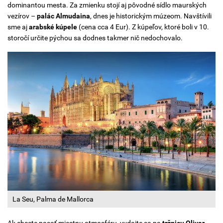
dominantou mesta. Za zmienku stojí aj pôvodné sídlo maurských
vezírov –
palác Almudaina
, dnes je historickým múzeom. Navštívili
sme aj
arabské kúpele
(cena cca 4 Eur). Z kúpeľov, ktoré boli v 10.
storočí určite pýchou sa dodnes takmer nič nedochovalo.
La Seu, Palma de Mallorca
Ak chcete nasať miestnu atmosféru, vydajte sa na
tržnicu Olivar
,