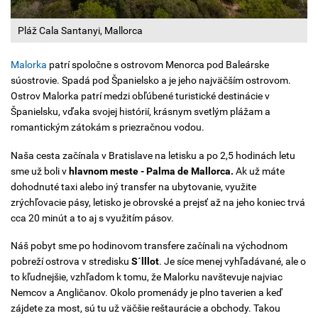
Pláž Cala Santanyi, Mallorca
Malorka
patrí spoločne s ostrovom Menorca pod Baleárske
súostrovie. Spadá pod Španielsko a je jeho najväčším ostrovom.
Ostrov Malorka patrí medzi obľúbené turistické destinácie v
Španielsku, vďaka svojej histórií, krásnym svetlým plážam a
romantickým zátokám s priezračnou vodou.
Naša cesta začínala v Bratislave na letisku a po 2,5 hodinách letu
sme už boli v
hlavnom meste - Palma de Mallorca.
Ak už máte
dohodnuté taxi alebo iný transfer na ubytovanie, využite
zrýchľovacie pásy, letisko je obrovské a prejsť až na jeho koniec trvá
cca 20 minút a to aj s využitím pásov.
Náš pobyt sme po hodinovom transfere začínali na východnom
pobreží ostrova v stredisku
S´lllot
. Je síce menej vyhľadávané, ale o
to kľudnejšie, vzhľadom k tomu, že Malorku navštevuje najviac
Nemcov a Angličanov. Okolo promenády je plno taverien a keď
zájdete za most, sú tu už väčšie reštaurácie a obchody. Takou