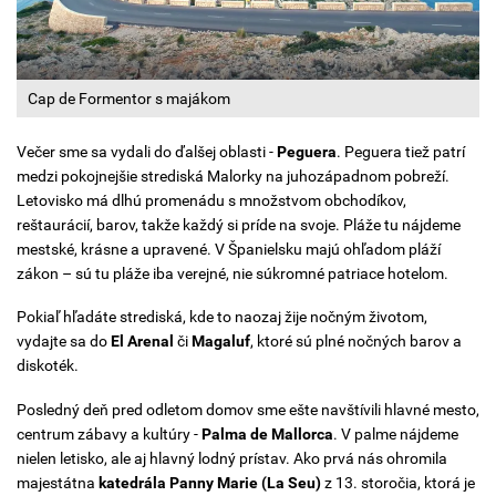
Cap de Formentor s majákom
Večer sme sa vydali do ďalšej oblasti -
Peguera
. Peguera tiež patrí
medzi pokojnejšie strediská Malorky na juhozápadnom pobreží.
Letovisko má dlhú promenádu s množstvom obchodíkov,
reštaurácií, barov, takže každý si príde na svoje. Pláže tu nájdeme
mestské, krásne a upravené. V Španielsku majú ohľadom pláží
zákon – sú tu pláže iba verejné, nie súkromné patriace hotelom.
Pokiaľ hľadáte strediská, kde to naozaj žije nočným životom,
vydajte sa do
El Arenal
či
Magaluf
, ktoré sú plné nočných barov a
diskoték.
Posledný deň pred odletom domov sme ešte navštívili hlavné mesto,
centrum zábavy a kultúry -
Palma de Mallorca
. V palme nájdeme
nielen letisko, ale aj hlavný lodný prístav. Ako prvá nás ohromila
majestátna
katedrála Panny Marie (La Seu)
z 13. storočia, ktorá je