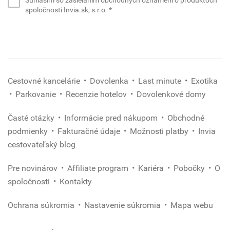
mail
(povinné)
spoločnosti Invia.sk, s.r.o.
*
*
(povinné)
Cestovné kancelárie
Dovolenka
Last minute
Exotika
Parkovanie
Recenzie hotelov
Dovolenkové domy
Časté otázky
Informácie pred nákupom
Obchodné
podmienky
Fakturačné údaje
Možnosti platby
Invia
cestovateľský blog
Pre novinárov
Affiliate program
Kariéra
Pobočky
O
spoločnosti
Kontakty
Ochrana súkromia
Nastavenie súkromia
Mapa webu