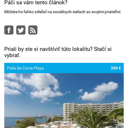
Páči sa vám tento článok?
Môžete ho ľahko zdieľať na sociálnych sieťach so svojimi priateľmi.
Facebook
Twitter
RSS
Priali by ste si navštíviť túto lokalitu? Stačí si
vybrať.
Palia Sa Coma Playa
556 €