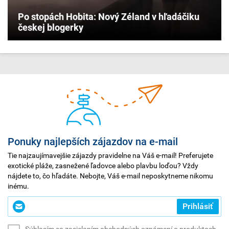
Po stopách Hobita: Nový Zéland v hľadáčiku
českej blogerky
Ponuky najlepších zájazdov na e-mail
Tie najzaujímavejšie zájazdy pravidelne na Váš e-mail! Preferujete
exotické pláže, zasnežené ľadovce alebo plavbu loďou? Vždy
nájdete to, čo hľadáte. Nebojte, Váš e-mail neposkytneme nikomu
inému.
Zadajte
Prihlásiť
svoj
e-
Súhlasím so zasielaním obchodných oznámení o produktoch