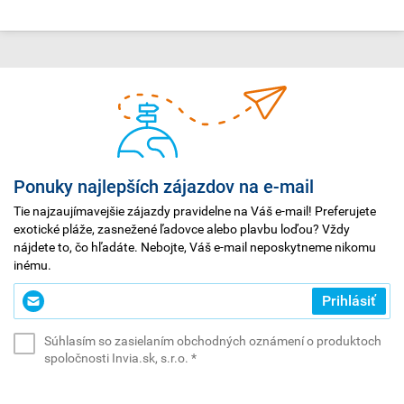
Ponuky najlepších zájazdov na e-mail
Tie najzaujímavejšie zájazdy pravidelne na Váš e-mail! Preferujete
exotické pláže, zasnežené ľadovce alebo plavbu loďou? Vždy
nájdete to, čo hľadáte. Nebojte, Váš e-mail neposkytneme nikomu
inému.
Zadajte
Prihlásiť
svoj
e-
Súhlasím so zasielaním obchodných oznámení o produktoch
mail
(povinné)
spoločnosti Invia.sk, s.r.o.
*
*
(povinné)