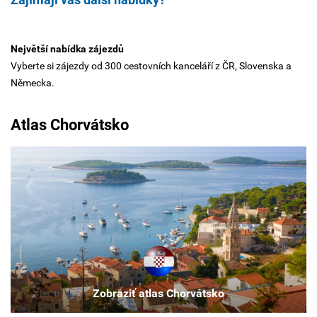
juhu
krajiny,
pomerne
Největší nabídka zájezdů
malé
Vyberte si zájezdy od 300 cestovních kanceláří z ČR, Slovenska a
mesto
Německa.
s
približne
110
Atlas Chorvátsko
000
obyvateľmi,
jedná
sa
o
vzrušujúci
a
atraktívny
prázdninový
cieľ.
Zobraziť atlas Chorvátsko