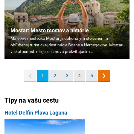
Mostar: Mesto mostov a histórie
Malebné
mestečko
Mostar
je
dokonalým
stelesnením
1
2
3
4
5
obľúbenej
turistickej
destinácie
Bosne
Tipy na vašu cestu
a
Hercegovine.
Hotel Delfin Plava Laguna
Mostar
v
skutočnosti