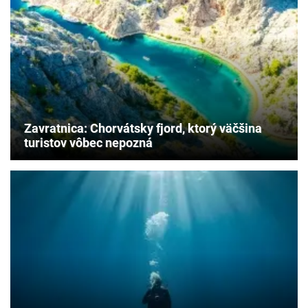
na
to
je
tu
mikrodovolenka. Tieto
destinácie
zvládnete
za
3
Zavratnica: Chorvátsky fjord, ktorý väčšina
dni.
turistov vôbec nepozná