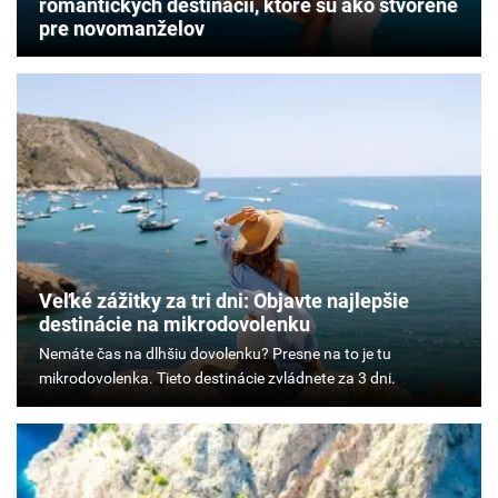
romantických destinácií, ktoré sú ako stvorené
pre novomanželov
Veľké zážitky za tri dni: Objavte najlepšie
destinácie na mikrodovolenku
Nemáte
čas
na
dlhšiu
dovolenku?
Presne