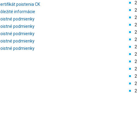
2
ertifikát poistenia CK
2
ôležité informácie
2
oistné podmienky
2
oistné podmienky
2
oistné podmienky
2
oistné podmienky
2
oistné podmienky
2
2
2
2
2
2