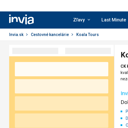
Invia.sk
Zľavy
Last Minute
Invia.sk
Cestovné kancelárie
Koala Tours
Ko
CK 
kval
nez
In
Do
P
D
O