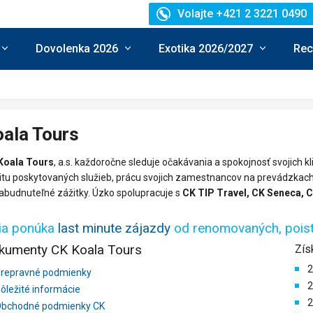
Volajte +421 2 3221 0490
Dovolenka 2026
Exotika 2026/2027
Rec
ala Tours
Koala Tours
, a.s. každoročne sleduje očakávania a spokojnosť svojich kl
itu poskytovaných služieb, prácu svojich zamestnancov na prevádzkach i
abudnuteľné zážitky. Úzko spolupracuje s
CK TIP Travel, CK Seneca, C
via ponúka
last minute zájazdy
od renomovaných, poiste
kumenty CK Koala Tours
Zís
2
repravné podmienky
2
ôležité informácie
2
bchodné podmienky CK