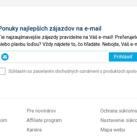
Ponuky najlepších zájazdov na e-mail
Tie najzaujímavejšie zájazdy pravidelne na Váš e-mail! Preferuj
alebo plavbu loďou? Vždy nájdete to, čo hľadáte. Nebojte, Váš 
Zadajte
Prihlásiť
svoj
e-
Súhlasím so zasielaním obchodných oznámení o produktoch spoločno
mail
(povinné)
Pre novinárov
Ochrana súkromi
upom
Affiliate program
Nastavenie súkr
Kariéra
Mapa webu