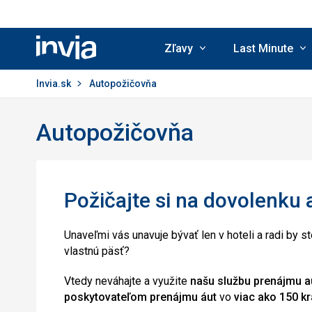
Zľavy
Last Minute
Invia.sk
Invia.sk
Autopožičovňa
Autopožičovňa
Požičajte si na dovolenku 
Unaveľmi vás unavuje bývať len v hoteli a radi by 
vlastnú päsť?
Vtedy neváhajte a využite
našu službu prenájmu a
poskytovateľom prenájmu áut
vo
viac ako 150 kr