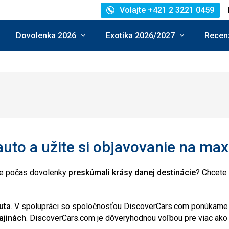
Volajte +421 2 3221 0459
Dovolenka 2026
Exotika 2026/2027
Recenz
auto a užite si objavovanie na m
ste počas dovolenky
preskúmali krásy danej destinácie
? Chcete 
uta
. V spolupráci so spoločnosťou DiscoverCars.com ponúkame
ajinách
. DiscoverCars.com je dôveryhodnou voľbou pre viac ako 