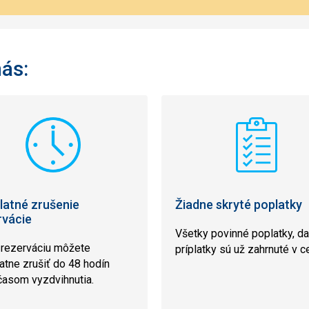
nás:
latné zrušenie
Žiadne skryté poplatky
rvácie
Všetky povinné poplatky, d
 rezerváciu môžete
príplatky sú už zahrnuté v c
atne zrušiť do 48 hodín
časom vyzdvihnutia.