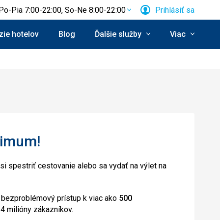
Po-Pia 7:00-22:00, So-Ne 8:00-22:00
Prihlásiť sa
ie hotelov
Blog
Ďalšie služby
Viac
aximum!
si spestriť cestovanie alebo sa vydať na výlet na
 bezproblémový prístup k viac ako
500
4 milióny zákazníkov.