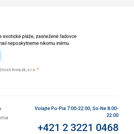
ete exotické pláže, zasnežené ľadovce
e-mail neposkytneme nikomu inému.
(povinné)
sti Invia.sk, s.r.o.
*
a
Volajte Po-Pia 7:00-22:00, So-Ne 8:00-
22:00
omia
+421 2 3221 0468