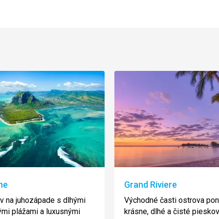
ne
Grand Riviere
v na juhozápade s dlhými
Východné časti ostrova pon
mi plážami a luxusnými
krásne, dlhé a čisté pieskov