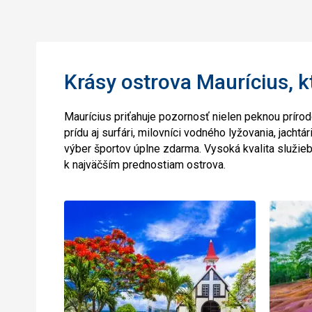
Krásy ostrova Maurícius, k
Maurícius priťahuje pozornosť nielen peknou príro
prídu aj surfári, milovníci vodného lyžovania, jachtá
výber športov úplne zdarma. Vysoká kvalita služieb 
k najväčším prednostiam ostrova.