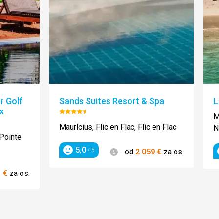
 Golf
Sands Suites Resort & Spa
L
x
Hodnotenie:
M
e:
4.5/5
Maurícius, Flic en Flac, Flic en Flac
N
 Pointe
5,0
Informácie
/ 5
od
2 059
€
za os.
Hodnotenie
1
€
za os.