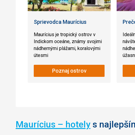
Sprievodca Maurícius
Prečo
Maurícius je tropický ostrov v
Ideál
Indickom oceáne, známy svojimi
návšte
nádhernými plážami, koralovými
nádhe
útesmi
úžasn
Poznaj ostrov
Maurícius – hotely
s najlepší