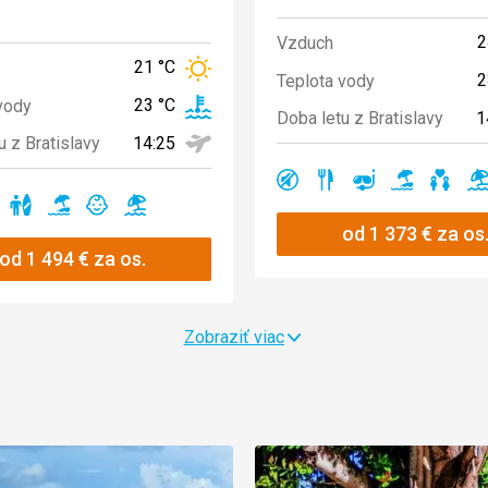
2
Vzduch
21 °C
2
Teplota vody
23 °C
vody
1
Doba letu z Bratislavy
14:25
u z Bratislavy
Ano
Ano
Ano
Ano
Ano
A
no
Ano
Ano
Ano
Ano
od
1 373
€
za os
od
1 494
€
za os.
Zobraziť viac