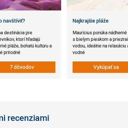
 navštíviť?
Najkrajšie pláže
na destinácia pre
Maurícius ponúka nádherné
vníkov, ktorí hľadajú
s bielym pieskom a priezra
rné pláže, bohatú kultúru a
vodou, ideálne na relaxáciu 
é prírodné
vodné
7 dôvodov
Vykúpať sa
mi recenziami