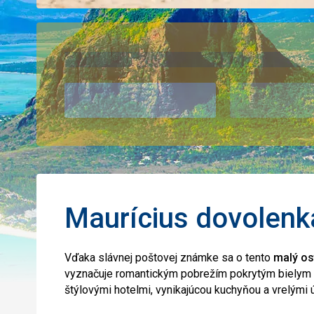
Maurícius dovolenk
Vďaka slávnej poštovej známke sa o tento
malý os
vyznačuje romantickým pobrežím pokrytým bielym 
štýlovými hotelmi, vynikajúcou kuchyňou a vrelým