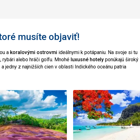
toré musíte objaviť!
dou a
koralovými ostrovmi
ideálnymi k potápaniu. Na svoje si tu
ri, rybári alebo hráči golfu. Mnohé
luxusné hotely
ponúkajú široký
a jedny z najnižších cien v oblasti Indického oceánu patria