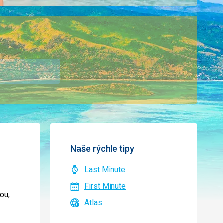
Naše rýchle tipy
Last Minute
First Minute
ou,
Atlas