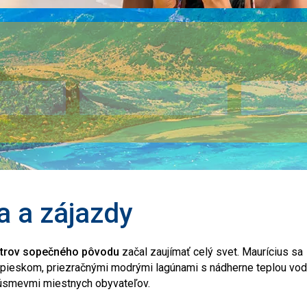
a a zájazdy
trov sopečného pôvodu
začal zaujímať celý svet. Maurícius sa
pieskom, priezračnými modrými lagúnami s nádherne teplou vod
i úsmevmi miestnych obyvateľov.