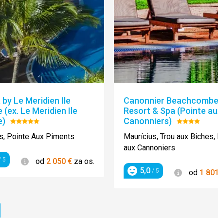
 by Le Meridien Ile
Canonnier Beachcomber
 (ex. Le Meridien Ile
Resort & Spa (Pointe au
e)
Canonniers)
Hodnotenie:
Hodnoteni
5/5
4/5
s, Pointe Aux Piments
Maurícius, Trou aux Biches,
aux Cannoniers
Informácie
 5
od
2 050
€
za os.
enie
5,0
Informácie
/ 5
od
1 80
Hodnotenie
ránka