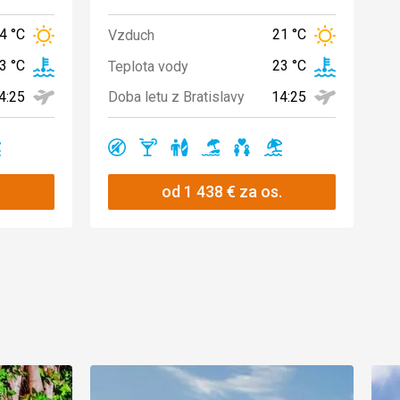
4 °C
21 °C
Vzduch
3 °C
23 °C
Teplota vody
4:25
14:25
Doba letu z Bratislavy
no
Ano
Ano
Ano
Ano
Ano
Ano
.
od
1 438
€
za os.