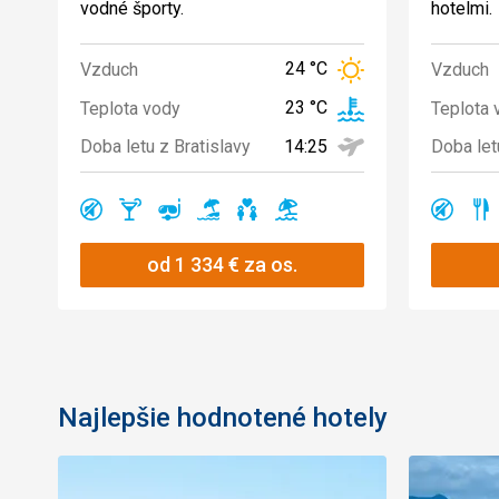
vodné športy.
hotelmi.
24 °C
Vzduch
Vzduch
23 °C
Teplota vody
Teplota 
14:25
Doba letu z Bratislavy
Doba let
Ano
Ano
Ano
Ano
Ano
Ano
Ano
A
od
1 334
€
za os.
Najlepšie hodnotené hotely