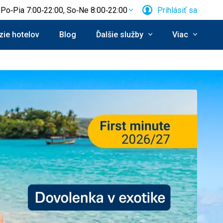
Po‑Pia 7:00‑22:00, So‑Ne 8:00‑22:00
Prihlásiť sa
ie hotelov
Blog
Ďalšie služby
Viac