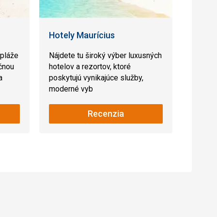
Hotely Maurícius
 pláže
Nájdete tu široký výber luxusných
čnou
hotelov a rezortov, ktoré
a
poskytujú vynikajúce služby,
moderné vyb
Recenzia