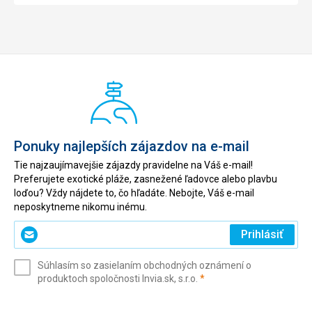
Ponuky najlepších zájazdov na e-mail
Tie najzaujímavejšie zájazdy pravidelne na Váš e-mail!
Preferujete exotické pláže, zasnežené ľadovce alebo plavbu
loďou? Vždy nájdete to, čo hľadáte. Nebojte, Váš e-mail
neposkytneme nikomu inému.
Zadajte
Prihlásiť
svoj
e-
Súhlasím so zasielaním obchodných oznámení o
mail
(povinné)
produktoch spoločnosti Invia.sk, s.r.o.
*
(povinné)
*