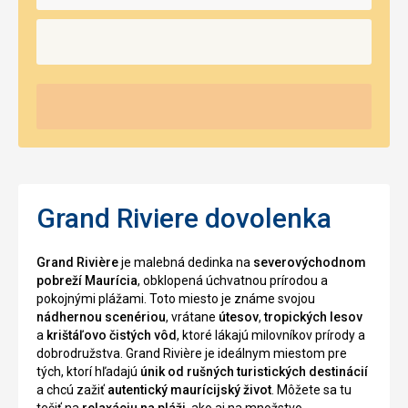
Grand Riviere dovolenka
Grand Rivière
je malebná dedinka na
severovýchodnom
pobreží Maurícia
, obklopená úchvatnou prírodou a
pokojnými plážami. Toto miesto je známe svojou
nádhernou scenériou
, vrátane
útesov
,
tropických lesov
a
krištáľovo čistých vôd
, ktoré lákajú milovníkov prírody a
dobrodružstva. Grand Rivière je ideálnym miestom pre
tých, ktorí hľadajú
únik od rušných turistických destinácií
a chcú zažiť
autentický maurícijský život
. Môžete sa tu