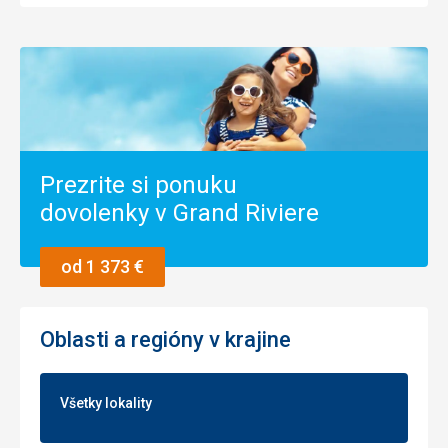
Prezrite si ponuku
dovolenky v Grand Riviere
od 1 373 €
Oblasti a regióny v krajine
Všetky lokality