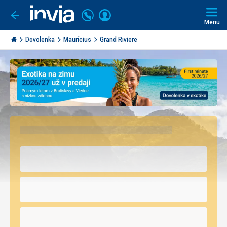
Volajte
Prihlásiť
Ísť
späť
+421
Menu
sa
2
Invia.sk
3221
Dovolenka
Maurícius
Grand Riviere
0491