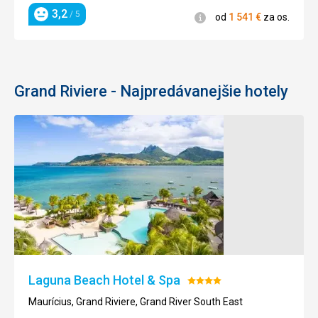
3,2
/ 5
Informácie
od
1 541
€
za os.
Hodnotenie
Grand Riviere - Najpredávanejšie hotely
Laguna Beach Hotel & Spa
Hodnotenie:
4/5
Maurícius, Grand Riviere, Grand River South East