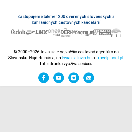
Zastupujeme takmer 200 overených slovenských a
zahraničných cestovných kancelárií
© 2000–2026. Invia.sk je najväčšia cestovná agentúra na
Slovensku. Nájdete nás aj na
Invia.cz
,
Invia.hu
a
Travelplanet.pl
.
Tato stránka využíva
cookies
.
Facebook
YouTube
Instagram
Odporučiť