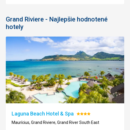
Grand Riviere - Najlepšie hodnotené
hotely
Laguna Beach Hotel & Spa
Hodnotenie:
4/5
Maurícius, Grand Riviere, Grand River South East