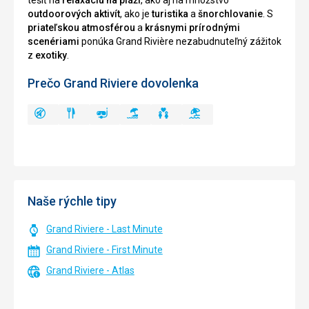
tešiť na
relaxáciu na pláži
, ako aj na množstvo
outdoorových aktivít
, ako je
turistika
a
šnorchlovanie
. S
priateľskou atmosférou
a
krásnymi prírodnými
scenériami
ponúka Grand Rivière nezabudnuteľný zážitok
z
exotiky
.
Prečo Grand Riviere dovolenka
Naše rýchle tipy
Grand Riviere - Last Minute
Grand Riviere - First Minute
Grand Riviere - Atlas