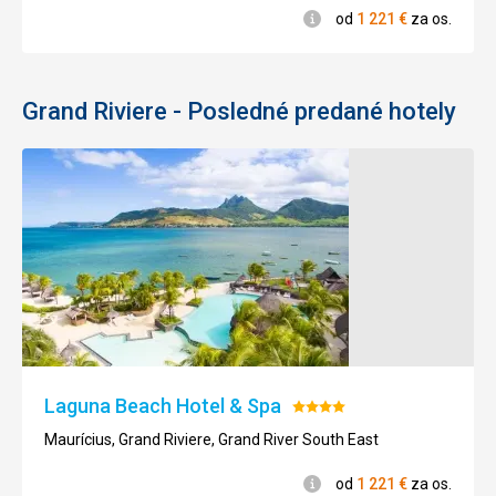
Informácie
od
1 221
€
za os.
Grand Riviere - Posledné predané hotely
Laguna Beach Hotel & Spa
Hodnotenie:
4/5
Maurícius, Grand Riviere, Grand River South East
Informácie
od
1 221
€
za os.