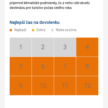
príjemné klimatické podmienky, čo z neho robí skvelú
destináciu pre turistov počas celého roka.
Najlepší čas na dovolenku
Najlepší
Dobrý
Nízka sezóna
Január:
Február:
Marec:
Apríl:
Nízka
Nízka
Nízka
Najlepší
sezóna
sezóna
sezóna
Máj:
Jún:
Júl:
August:
Najlepší
Najlepší
Najlepší
Najlepší
September:
Október:
November:
December:
Najlepší
Najlepší
Najlepší
Najlepší