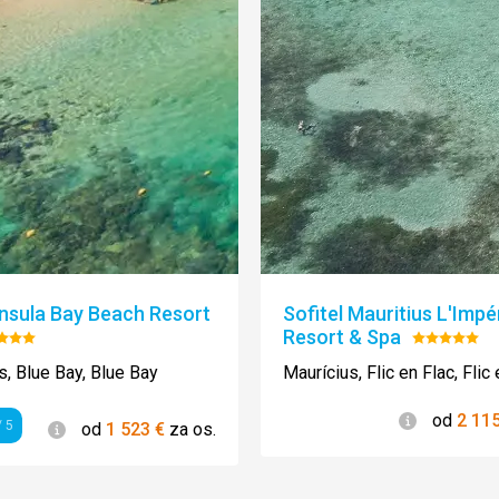
nsula Bay Beach Resort
Sofitel Mauritius L'Impér
Resort & Spa
Hodnotenie:
Hodnoten
3/5
5/5
s, Blue Bay, Blue Bay
Maurícius, Flic en Flac, Flic
Informácie
od
2 11
Informácie
 5
od
1 523
€
za os.
enie