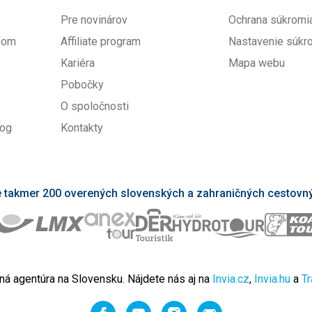
Pre novinárov
Ochrana súkromi
upom
Affiliate program
Nastavenie súkr
Kariéra
Mapa webu
Pobočky
O spoločnosti
log
Kontakty
takmer 200 overených slovenských a zahraničných cestovný
ná agentúra na Slovensku. Nájdete nás aj na
Invia.cz
,
Invia.hu
a
Tr