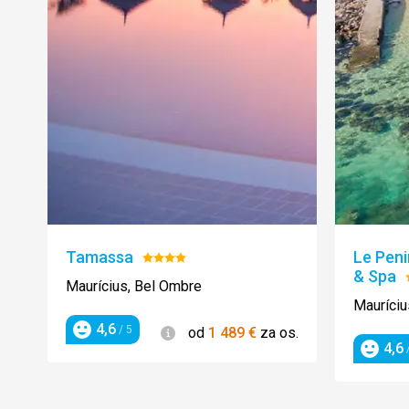
Tamassa
Le Peni
Hodnotenie:
& Spa
4/5
Maurícius, Bel Ombre
Mauríciu
4,6
Informácie
/ 5
od
1 489
€
za os.
Hodnotenie
4,6
/
Hodnot