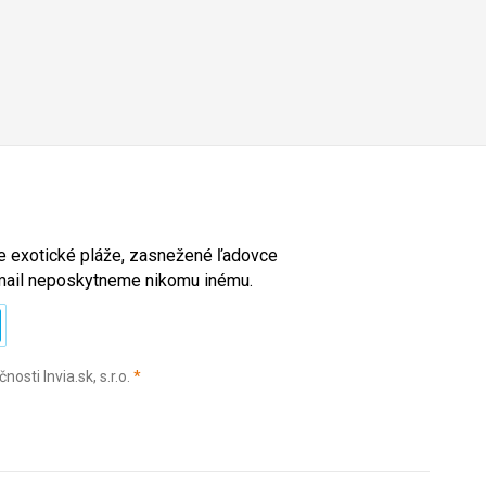
ete exotické pláže, zasnežené ľadovce
e-mail neposkytneme nikomu inému.
(povinné)
sti Invia.sk, s.r.o.
*