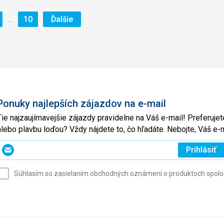
ránka
Stránka
Stránka
…
10
Ďalšie
Ponuky najlepších zájazdov na e-mail
Tie najzaujímavejšie zájazdy pravidelne na Váš e-mail! Preferuj
alebo plavbu loďou? Vždy nájdete to, čo hľadáte. Nebojte, Váš 
Zadajte
Prihlásiť
svoj
e-
Súhlasím so zasielaním obchodných oznámení o produktoch spoločno
mail
(povinné)