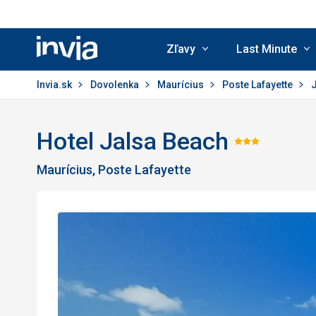
Zľavy
Last Minute
Invia.sk
Invia.sk
Dovolenka
Maurícius
Poste Lafayette
Hotel Jalsa Beach
Hodnot
Maurícius, Poste Lafayette
3/5