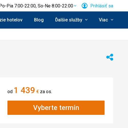
Po-Pia 7:00-22:00, So-Ne 8:00-22:00
Prihlásiť sa
ie hotelov
Blog
Ďalšie služby
Viac
Zdieľať
1 439
od
€
za os.
Vyberte termín