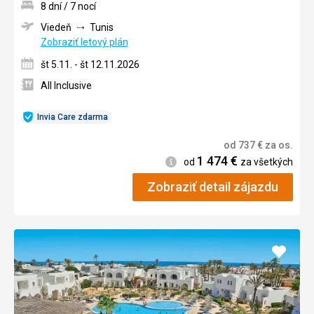
8 dní / 7 nocí
Viedeň
Tunis
Zobraziť letový plán
št 5.11. - št 12.11.2026
All Inclusive
Invia Care zdarma
od
737
€
za os.
1 474
€
Informácie
od
za všetkých
Zobraziť detail zájazdu
Pridať
do
obľúb