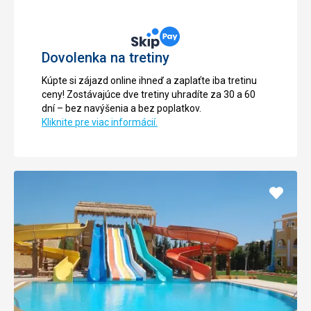
Dovolenka na tretiny
Kúpte si zájazd online ihneď a zaplaťte iba tretinu
ceny! Zostávajúce dve tretiny uhradíte za 30 a 60
dní – bez navýšenia a bez poplatkov.
Kliknite pre viac informácií.
Pridať
do
obľúb