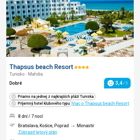
obľúb
Thapsus beach Resort
Hodnotenie:
Tunisko - Mahdia
4/5
3,4
Dobré
/ 5
Hodnotenie
Priamo na jednej z najkrajších pláží Tuniska
Viac o Thapsus beach Resort
Príjemný hotel klubového typu
8 dní / 7 nocí
Bratislava, Košice, Poprad
Monastir
Zobraziť letový plán