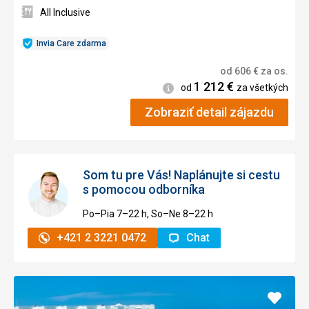
All Inclusive
Invia Care zdarma
od
606
€
za os.
1 212
€
Informácie
od
za všetkých
Zobraziť detail zájazdu
Som tu pre Vás! Naplánujte si cestu
s pomocou odborníka
Po–Pia 7–⁠⁠⁠⁠⁠⁠22 h, So–Ne 8–⁠⁠⁠⁠⁠⁠22 h
+421 2 3221 0472
Chat
Pridať
do