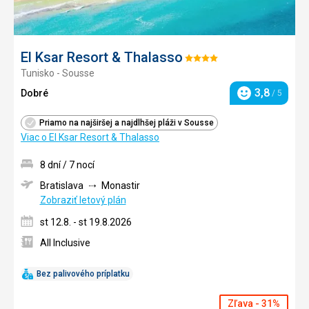
El Ksar Resort & Thalasso
Hodnotenie:
Tunisko - Sousse
4/5
3,8
Dobré
/ 5
Hodnotenie
Priamo na najširšej a najdlhšej pláži v Sousse
Viac o El Ksar Resort & Thalasso
8 dní / 7 nocí
Bratislava
Monastir
Zobraziť letový plán
st 12.8. - st 19.8.2026
All Inclusive
Bez palivového príplatku
Zľava - 31%