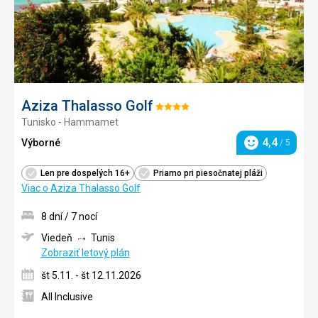
Aziza Thalasso Golf
Hodnotenie:
Tunisko - Hammamet
4/5
4,4
Výborné
/ 5
Hodnotenie
Len pre dospelých 16+
Priamo pri piesočnatej pláži
Viac o Aziza Thalasso Golf
8 dní / 7 nocí
Viedeň
Tunis
Zobraziť letový plán
št 5.11. - št 12.11.2026
All Inclusive