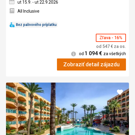
ut 15.9. - ut 22.9.2026
All Inclusive
Bez palivového príplatku
Zľava - 16%
od
547
€
za os.
1 094
€
Informácie
od
za všetkých
Zobraziť detail zájazdu
Pridať
do
obľúb