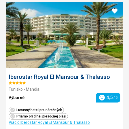
Pridať
do
obľúb
Iberostar Royal El Mansour & Thalasso
Hodnotenie:
Tunisko - Mahdia
5/5
4,5
Výborné
/ 5
Hodnotenie
Luxusný hotel pre náročných
Priamo pri dlhej piesočnej pláži
Viac o Iberostar Royal El Mansour & Thalasso