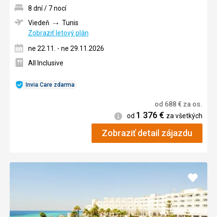
8 dní / 7 nocí
Viedeň
Tunis
Zobraziť letový plán
ne 22.11. - ne 29.11.2026
All Inclusive
Invia Care zdarma
od
688
€
za os.
1 376
€
Informácie
od
za všetkých
Zobraziť detail zájazdu
Pridať
do
obľúb