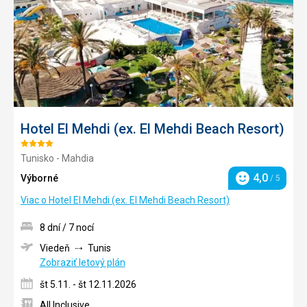
Hotel El Mehdi (ex. El Mehdi Beach Resort)
Hodnotenie:
Tunisko - Mahdia
4/5
4,0
Výborné
/ 5
Hodnotenie
Viac o Hotel El Mehdi (ex. El Mehdi Beach Resort)
8 dní / 7 nocí
Viedeň
Tunis
Zobraziť letový plán
št 5.11. - št 12.11.2026
All Inclusive