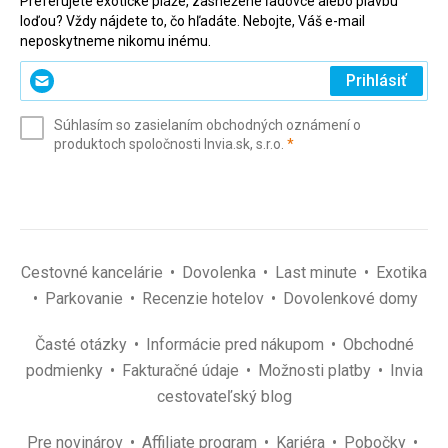
Preferujete exotické pláže, zasnežené ľadovce alebo plavbu
loďou? Vždy nájdete to, čo hľadáte. Nebojte, Váš e-mail
neposkytneme nikomu inému.
Zadajte
Prihlásiť
svoj
e-
Súhlasím so zasielaním obchodných oznámení o
mail
(povinné)
produktoch spoločnosti Invia.sk, s.r.o.
*
(povinné)
*
Cestovné kancelárie
Dovolenka
Last minute
Exotika
Parkovanie
Recenzie hotelov
Dovolenkové domy
Časté otázky
Informácie pred nákupom
Obchodné
podmienky
Fakturačné údaje
Možnosti platby
Invia
cestovateľský blog
Pre novinárov
Affiliate program
Kariéra
Pobočky