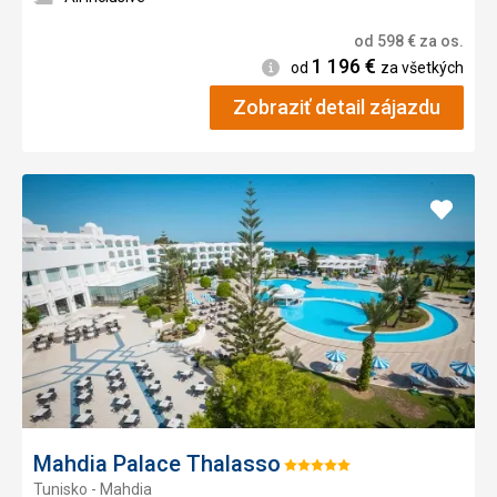
od
598
€
za os.
1 196
€
Informácie
od
za všetkých
Zobraziť detail zájazdu
Pridať
do
obľúb
Mahdia Palace Thalasso
Hodnotenie:
Tunisko - Mahdia
5/5