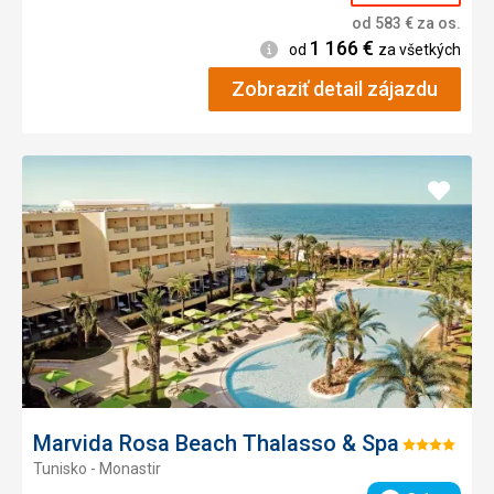
od
583
€
za os.
1 166
€
Informácie
od
za všetkých
Zobraziť detail zájazdu
Pridať
do
obľúb
Marvida Rosa Beach Thalasso & Spa
Hodnotenie:
Tunisko - Monastir
4/5