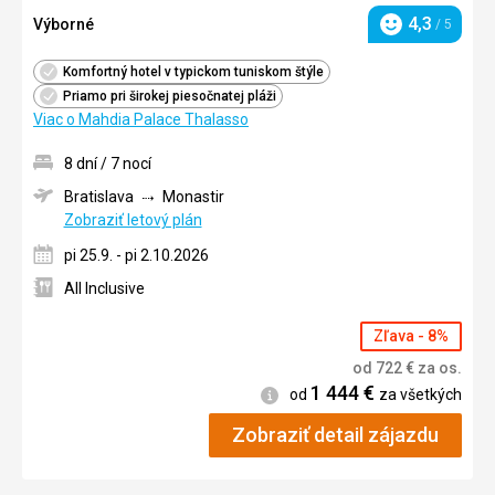
4,3
Výborné
/ 5
Hodnotenie
Komfortný hotel v typickom tuniskom štýle
Priamo pri širokej piesočnatej pláži
Viac o Mahdia Palace Thalasso
8 dní / 7 nocí
Bratislava
Monastir
Zobraziť letový plán
pi 25.9. - pi 2.10.2026
All Inclusive
Zľava - 8%
od
722
€
za os.
1 444
€
Informácie
od
za všetkých
Zobraziť detail zájazdu