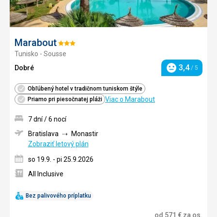
Marabout
Hodnotenie:
Tunisko - Sousse
3/5
3,4
Dobré
/ 5
Hodnotenie
Obľúbený hotel v tradičnom tuniskom štýle
Viac o Marabout
Priamo pri piesočnatej pláži
7 dní / 6 nocí
Bratislava
Monastir
Zobraziť letový plán
so 19.9. - pi 25.9.2026
All Inclusive
Bez palivového príplatku
od
571
€
za os.