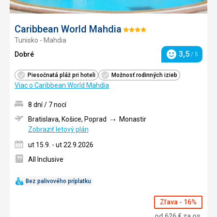
Caribbean World Mahdia
Hodnotenie:
Tunisko - Mahdia
4/5
3,5
Dobré
/ 5
Hodnotenie
Piesočnatá pláž pri hoteli
Možnosť rodinných izieb
Viac o Caribbean World Mahdia
8 dní / 7 nocí
Bratislava, Košice, Poprad
Monastir
Zobraziť letový plán
ut 15.9. - ut 22.9.2026
All Inclusive
Bez palivového príplatku
Zľava - 16%
od
626
€
za os.