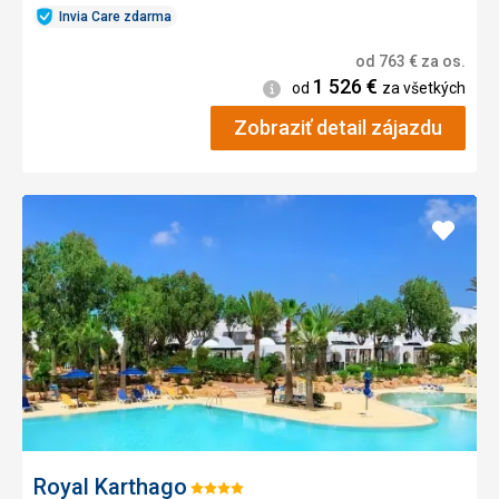
Invia Care zdarma
od
763
€
za os.
1 526
€
Informácie
od
za všetkých
Zobraziť detail zájazdu
Pridať
do
obľúb
Royal Karthago
Hodnotenie: