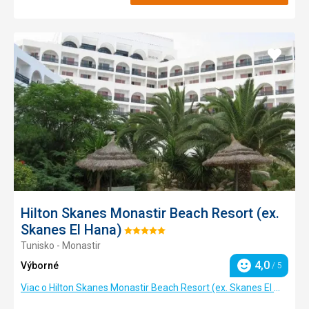
Pridať
do
obľúb
Hilton Skanes Monastir Beach Resort (ex.
Skanes El Hana)
Hodnotenie:
Tunisko - Monastir
5/5
4,0
Výborné
/ 5
Hodnotenie
Viac o Hilton Skanes Monastir Beach Resort (ex. Skanes El Hana)