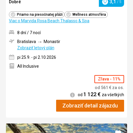
3,1
Dobré
/ 5
Hodnotenie
Priamo na piesočnatej pláži
Wellness atmosféra
Viac o Marvida Rosa Beach Thalasso & Spa
8 dní / 7 nocí
Bratislava
Monastir
Zobraziť letový plán
pi 25.9. - pi 2.10.2026
All Inclusive
Zľava - 11%
od
561
€
za os.
1 122
€
Informácie
od
za všetkých
Zobraziť detail zájazdu
Pridať