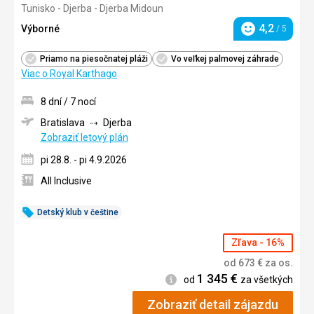
Tunisko - Djerba - Djerba Midoun
4/5
4,2
Výborné
/ 5
Hodnotenie
Priamo na piesočnatej pláži
Vo veľkej palmovej záhrade
Viac o Royal Karthago
8 dní / 7 nocí
Bratislava
Djerba
Zobraziť letový plán
pi 28.8. - pi 4.9.2026
All Inclusive
Detský klub v češtine
Zľava - 16%
od
673
€
za os.
1 345
€
Informácie
od
za všetkých
Zobraziť detail zájazdu