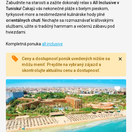
Zabudnite na starosti a zažite dokonalý relax s
All Inclusive v
Tunisku
! Čakajú vás nekonečné pláže s bielym pieskom,
tyrkysové more a neobmedzené kulinárske hody plné
orientálnych chutí
. Nechajte sa rozmaznávať kráľovskými
službami, užite si tradičný hammam a večernú zábavu pod
hviezdami.
Kompletná ponuka
all inclusive
Zavri
Ceny a dostupnosť ponúk uvedených nižšie sa
môžu meniť. Prejdite na vybraný zájazd a
skontrolujte aktuálnu cenu a dostupnosť.
Pridať
do
obľúb