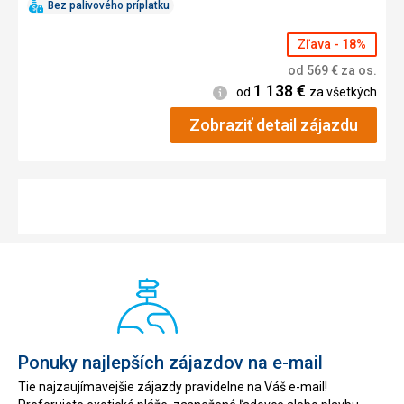
Bez palivového príplatku
Zľava - 18%
od
569
€
za os.
1 138
€
Informácie
od
za všetkých
Zobraziť detail zájazdu
Ponuky najlepších zájazdov na e-mail
Tie najzaujímavejšie zájazdy pravidelne na Váš e-mail!