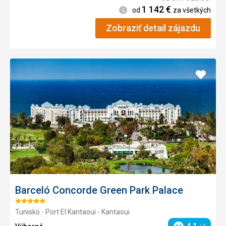
1 142
€
Informácie
od
za všetkých
Zobraziť detail zájazdu
Pridať
do
obľúb
Barceló Concorde Green Park Palace
Hodnotenie:
Tunisko - Port El Kantaoui - Kantaoui
5/5