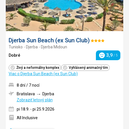
Djerba Sun Beach (ex Sun Club)
Hodnotenie:
Tunisko - Djerba - Djerba Midoun
4/5
3,9
Dobré
/ 5
Hodnotenie
Živý a neformálny komplex
Vyhlásený animačný tím
Viac o Djerba Sun Beach (ex Sun Club)
8 dní / 7 nocí
Bratislava
Djerba
Zobraziť letový plán
pi 18.9. - pi 25.9.2026
All Inclusive