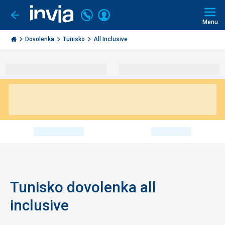
Volajte
Prihlásiť
Ísť
späť
+421
Menu
sa
2
Invia.sk
3221
Dovolenka
Tunisko
All Inclusive
0491
Tunisko dovolenka all
inclusive