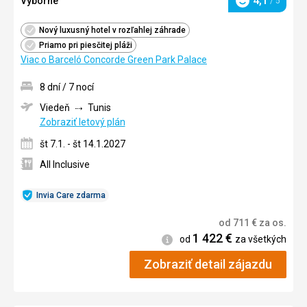
4,1
Výborné
/ 5
Hodnotenie
Nový luxusný hotel v rozľahlej záhrade
Priamo pri piesčitej pláži
Viac o Barceló Concorde Green Park Palace
8 dní / 7 nocí
Viedeň
Tunis
Zobraziť letový plán
št 7.1. - št 14.1.2027
All Inclusive
Invia Care zdarma
od
711
€
za os.
1 422
€
Informácie
od
za všetkých
Zobraziť detail zájazdu