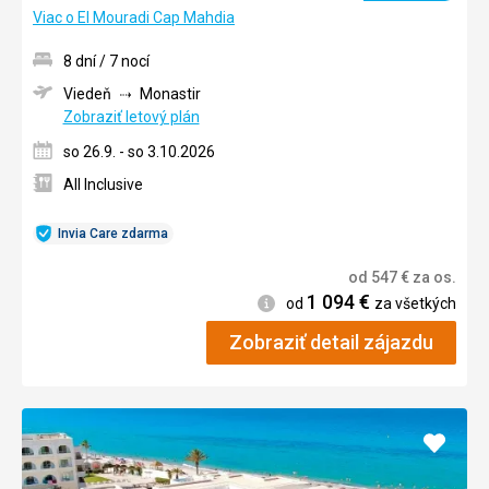
Viac o El Mouradi Cap Mahdia
8 dní / 7 nocí
Viedeň
Monastir
Zobraziť letový plán
so 26.9. - so 3.10.2026
All Inclusive
Invia Care zdarma
od
547
€
za os.
1 094
€
Informácie
od
za všetkých
Zobraziť detail zájazdu
Pridať
do
obľúb