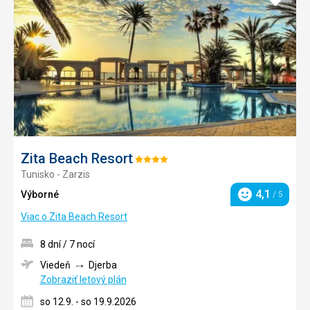
do
obľúb
Zita Beach Resort
Hodnotenie:
Tunisko - Zarzis
4/5
4,1
Výborné
/ 5
Hodnotenie
Viac o Zita Beach Resort
8 dní / 7 nocí
Viedeň
Djerba
Zobraziť letový plán
so 12.9. - so 19.9.2026