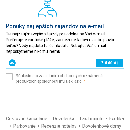
Ponuky najlepších zájazdov na e-mail
Tie najzaujímavejšie zájazdy pravidelne na Váš e-mail!
Preferujete exotické pláže, zasnežené ľadovce alebo plavbu
loďou? Vždy nájdete to, čo hľadáte. Nebojte, Váš e-mail
neposkytneme nikomu inému.
Zadajte
Prihlásiť
svoj
e-
Súhlasím so zasielaním obchodných oznámení o
mail
(povinné)
produktoch spoločnosti Invia.sk, s.r.o.
*
(povinné)
*
Cestovné kancelárie
Dovolenka
Last minute
Exotika
Parkovanie
Recenzie hotelov
Dovolenkové domy