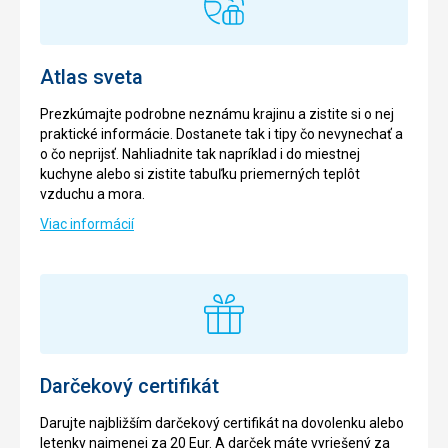
Atlas sveta
Prezkúmajte podrobne neznámu krajinu a zistite si o nej
praktické informácie. Dostanete tak i tipy čo nevynechať a
o čo neprijsť. Nahliadnite tak napríklad i do miestnej
kuchyne alebo si zistite tabuľku priemerných teplôt
vzduchu a mora.
Viac informácií
Darčekový certifikát
Darujte najbližším darčekový certifikát na dovolenku alebo
letenky najmenej za 20 Eur. A darček máte vyriešený za