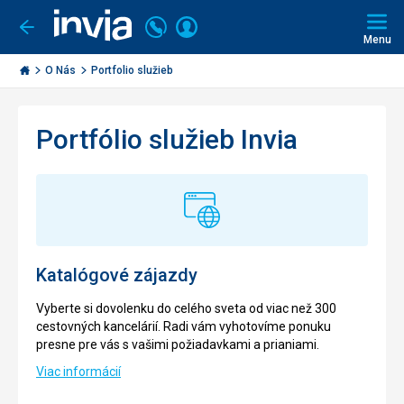
Volajte
Prihlásiť
Ísť
späť
+421
Menu
sa
2
Invia.sk
3221
O Nás
Portfolio služieb
0491
Portfólio služieb Invia
Katalógové zájazdy
Vyberte si dovolenku do celého sveta od viac než 300
cestovných kancelárií. Radi vám vyhotovíme ponuku
presne pre vás s vašimi požiadavkami a prianiami.
Viac informácií