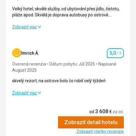
Velký hotel, skvělé služby, od ubytování přes jídlo, čistotu,
pláže apod. Skvělá je doprava autobusy po ostrově.
Ohromně šetří čas.
Velký hotel, skvělé služby, od ubytování přes jídlo, čistotu,
Zobraziť viac
pláže apod. Skvělá je doprava autobusy po ostrově.
Ohromně šetří čas.
Strava
5,0
/ 5
5,0
Imrich Á.
/ 5
Hodnotenie
Ubytovanie
5,0
/ 5
Overená recenzia
Dátum pobytu: Júl 2025
Napísané
August 2025
Okolie
5,0
/ 5
skvelý rezort, na ostrove bolo čo robiť celý týždeň
Služby
5,0
/ 5
skvelý rezort, na ostrove bolo čo robiť celý týždeň
Zobraziť viac
Cena
5,0
/ 5
Strava
5,0
/ 5
3 608
od
€
za os.
Ubytovanie
5,0
/ 5
Pláž
Zobraziť detail hotelu
Krásná klidná pláž, kousek od břehu možnost šnorchlování.
Okolie
5,0
/ 5
Zobraziť všetky recenzie
Strava