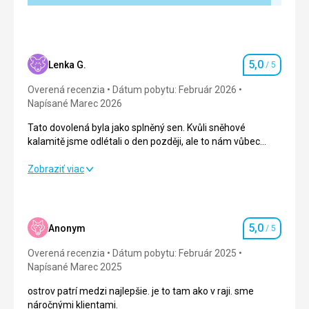
5,0
Lenka G.
/ 5
Hodnotenie
Overená recenzia
Dátum pobytu: Február 2026
Napísané Marec 2026
Tato dovolená byla jako splněný sen. Kvůli sněhové
kalamitě jsme odlétali o den později, ale to nám vůbec
nezkazilo celkový dojem.
Tato dovolená byla jako splněný sen. Kvůli sněhové
Zobraziť viac
kalamitě jsme odlétali o den později, ale to nám vůbec
nezkazilo celkový dojem.
Strava
5,0
/ 5
5,0
Anonym
/ 5
Hodnotenie
Ubytovanie
5,0
/ 5
Overená recenzia
Dátum pobytu: Február 2025
Napísané Marec 2025
Okolie
5,0
/ 5
ostrov patrí medzi najlepšie. je to tam ako v raji. sme
náročnými klientami.
Služby
5,0
/ 5