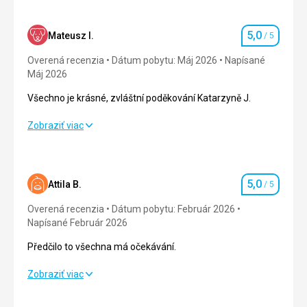
5,0
Mateusz I.
/ 5
Hodnotenie
Overená recenzia
Dátum pobytu: Máj 2026
Napísané
Máj 2026
Všechno je krásné, zvláštní poděkování Katarzyně J.
Všechno je krásné, zvláštní poděkování Katarzyně J.
Zobraziť viac
Strava
5,0
/ 5
Ubytovanie
5,0
/ 5
5,0
Attila B.
/ 5
Hodnotenie
Okolie
5,0
/ 5
Overená recenzia
Dátum pobytu: Február 2026
Napísané Február 2026
Služby
5,0
/ 5
Předčilo to všechna má očekávání.
Cena
5,0
/ 5
Předčilo to všechna má očekávání.
Zobraziť viac
Strava
5,0
/ 5