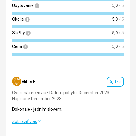
potápění, šnorchlování, fakultativní výlety, SPA, rybaření! a
Ubytovanie
5,0
/ 5
mnohem více.
Okolie
5,0
/ 5
Táto recenzia bola preložená automaticky pomocou
Google Translate
Služby
5,0
/ 5
Cena
5,0
/ 5
5,0
Milan F.
/ 5
Hodnotenie
Overená recenzia
Dátum pobytu: December 2023
Napísané December 2023
Dokonalé - jedním slovem.
Dokonalé - jedním slovem.
Zobraziť viac
Strava
5,0
/ 5