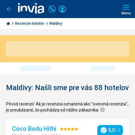
Volajte
Prihlásiť
Ísť
späť
+421
Menu
sa
2
Invia.sk
3221
Recenzie hotelov
Maldivy
0491
Maldivy: Našli sme pre vás 88 hotelov
Pôvod recenzií: Ak je recenzia označená ako "overená recenzia",
je preukázané, že pochádza od nášho zákazníka.
Coco Bodu Hithi
Hodnotenie:
5,0
/ 5
Hodnotenie