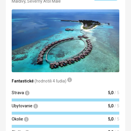
Maldivy, Severný Atol Male
5/5
Fantastické
(hodnotili 4 ľudia)
Strava
5,0
/ 5
Ubytovanie
5,0
/ 5
Okolie
5,0
/ 5