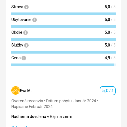
Strava
5,0
/ 5
Ubytovanie
5,0
/ 5
Okolie
5,0
/ 5
Služby
5,0
/ 5
Cena
4,9
/ 5
5,0
Eva M.
/ 5
Hodnotenie
Overená recenzia
Dátum pobytu: Január 2024
Napísané Február 2024
Nádherná dovolená v Ráji na zemi...