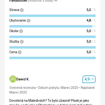
Fantastické
(hodnotili 3 ľudia)
Táto recenzia bola preložená automaticky pomocou
dešti. Okouzlující je koupelna pod širým nebem (s
Google Translate
palmami).
Strava
5,0
/ 5
Služby
Na 6 z plusem
Ubytovanie
4,8
/ 5
Táto recenzia bola preložená automaticky pomocou
Okolie
5,0
/ 5
Google Translate
Služby
5,0
/ 5
Cena
5,0
/ 5
4,9
Dawid K.
/ 5
Hodnotenie
Overená recenzia
Dátum pobytu: Marec 2025
Napísané
Marec 2025
Dovolená na Maledivách? To bylo úžasné! Písek je jako