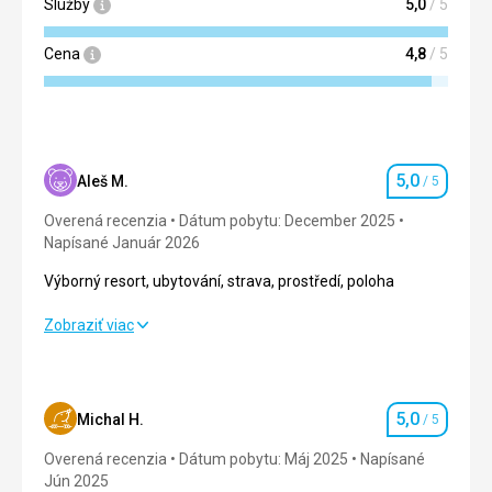
Služby
5,0
/ 5
Cena
4,8
/ 5
5,0
Aleš M.
/ 5
Hodnotenie
Overená recenzia
Dátum pobytu: December 2025
Napísané Január 2026
Výborný resort, ubytování, strava, prostředí, poloha
Výborný resort, ubytování, strava, prostředí, poloha
Zobraziť viac
Strava
5,0
/ 5
Ubytovanie
5,0
/ 5
5,0
Michal H.
/ 5
Hodnotenie
Okolie
5,0
/ 5
Overená recenzia
Dátum pobytu: Máj 2025
Napísané
Jún 2025