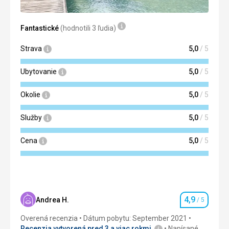
Google Translate
Fantastické
(hodnotili 3 ľudia)
Strava
5,0
/ 5
Ubytovanie
5,0
/ 5
Okolie
5,0
/ 5
Služby
5,0
/ 5
Cena
5,0
/ 5
4,9
Andrea H.
/ 5
Hodnotenie
Overená recenzia
Dátum pobytu: September 2021
Recenzia vytvorená pred 3 a viac rokmi
Napísané