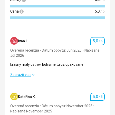
Cena
5,0
/ 5
5,0
Ivan I.
/ 5
Hodnotenie
Overená recenzia
Dátum pobytu: Jún 2026
Napísané
Júl 2026
krasny maly ostrov, boli sme tu uz opakovane
krasny maly ostrov, boli sme tu uz opakovane
Zobraziť viac
Strava
5,0
/ 5
Ubytovanie
5,0
/ 5
5,0
Kateřina K.
/ 5
Hodnotenie
Okolie
5,0
/ 5
Overená recenzia
Dátum pobytu: November 2025
Napísané November 2025