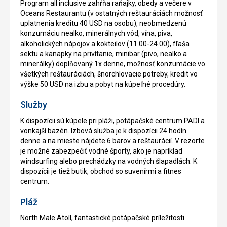
Program all inclusive zahŕňa raňajky, obedy a večere v
Oceans Restaurantu (v ostatných reštauráciách možnosť
uplatnenia kreditu 40 USD na osobu), neobmedzenú
konzumáciu nealko, minerálnych vôd, vína, piva,
alkoholických nápojov a kokteilov (11.00-24.00), fľaša
sektu a kanapky na privítanie, minibar (pivo, nealko a
minerálky) doplňovaný 1x denne, možnosť konzumácie vo
všetkých reštauráciách, šnorchlovacie potreby, kredit vo
výške 50 USD na izbu a pobyt na kúpeľné procedúry.
Služby
K dispozícii sú kúpele pri pláži, potápačské centrum PADI a
vonkajší bazén. Izbová služba je k dispozícii 24 hodín
denne a na mieste nájdete 6 barov a reštaurácií. V rezorte
je možné zabezpečiť vodné športy, ako je napríklad
windsurfing alebo prechádzky na vodných šlapadlách. K
dispozícii je tiež butik, obchod so suvenírmi a fitnes
centrum.
Pláž
North Male Atoll, fantastické potápačské príležitosti.