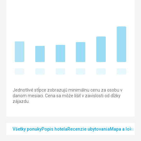
Jednotlivé stĺpce zobrazujú minimálnu cenu za osobu v
danom mesiaci. Cena sa môže líšiť v zavislosti od dĺžky
zájazdu.
Všetky ponuky
Popis hotela
Recenzie ubytovania
Mapa a lokalita