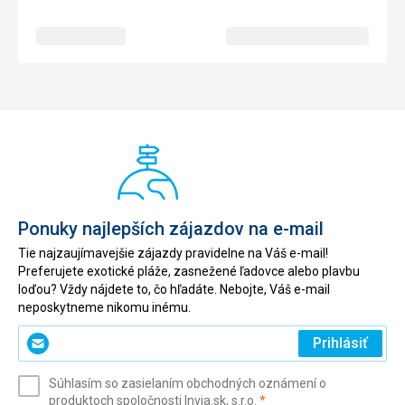
Ponuky najlepších zájazdov na e-mail
Tie najzaujímavejšie zájazdy pravidelne na Váš e-mail!
Preferujete exotické pláže, zasnežené ľadovce alebo plavbu
loďou? Vždy nájdete to, čo hľadáte. Nebojte, Váš e-mail
neposkytneme nikomu inému.
Zadajte
Prihlásiť
svoj
e-
Súhlasím so zasielaním obchodných oznámení o
mail
(povinné)
produktoch spoločnosti Invia.sk, s.r.o.
*
(povinné)