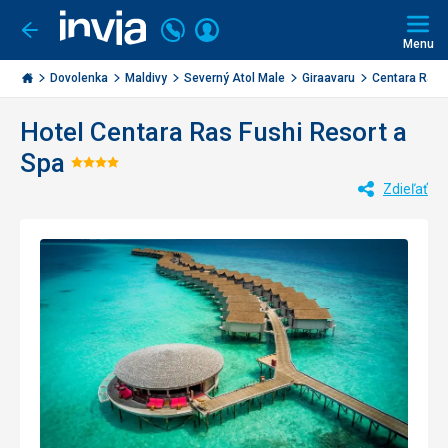
Volajte
Prihlásiť
Ísť
späť
+421
Menu
sa
2
Invia.sk
3221
Dovolenka
Maldivy
Severný Atol Male
Giraavaru
Centara Ras F
0477
Hotel Centara Ras Fushi Resort a
Spa
Hodnotenie:
Zdieľať
4/5