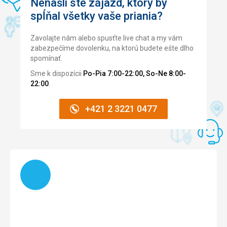
Nenašli ste zájazd, ktorý by
spĺňal všetky vaše priania?
Pláž
Zavolajte nám alebo spusťte live chat a my vám
Krásná, čista ????????
zabezpečíme dovolenku, na ktorú budete ešte dlho
Strava
spomínať.
Hlavne dezerty super????????
Sme k dispozícii
Po-Pia 7:00-22:00, So-Ne 8:00-
Ubytovanie
22:00
.
Water vilky super????????
Služby
+421 2 3221 0477
Nudit se nebudete????????
Táto recenzia bola preložená automaticky pomocou
Google Translate
Načítam