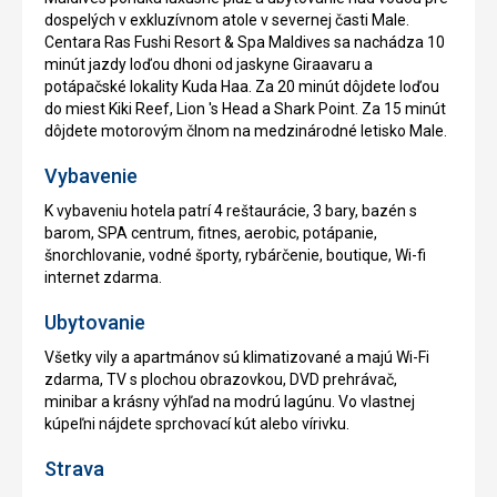
dospelých v exkluzívnom atole v severnej časti Male.
Centara Ras Fushi Resort & Spa Maldives sa nachádza 10
minút jazdy loďou dhoni od jaskyne Giraavaru a
potápačské lokality Kuda Haa. Za 20 minút dôjdete loďou
do miest Kiki Reef, Lion 's Head a Shark Point. Za 15 minút
dôjdete motorovým člnom na medzinárodné letisko Male.
Vybavenie
K vybaveniu hotela patrí 4 reštaurácie, 3 bary, bazén s
barom, SPA centrum, fitnes, aerobic, potápanie,
šnorchlovanie, vodné športy, rybárčenie, boutique, Wi-fi
internet zdarma.
Ubytovanie
Všetky vily a apartmánov sú klimatizované a majú Wi-Fi
zdarma, TV s plochou obrazovkou, DVD prehrávač,
minibar a krásny výhľad na modrú lagúnu. Vo vlastnej
kúpeľni nájdete sprchovací kút alebo vírivku.
Strava