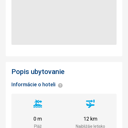
Popis ubytovanie
Informácie o hoteli
Informácie
Vzdialenosť
Vzdialenosť
od
od
pláže
letiska
0 m
12 km
Pláž
Najbližšie letisko