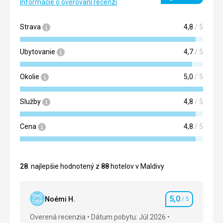
Informácie o overovaní recenzí
Strava
4,8
/ 5
Ubytovanie
4,7
/ 5
Okolie
5,0
/ 5
Služby
4,8
/ 5
Cena
4,8
/ 5
28
. najlepšie hodnotený z
88
hotelov v Maldivy
5,0
Noémi H.
/ 5
Hodnotenie
Overená recenzia
Dátum pobytu: Júl 2026