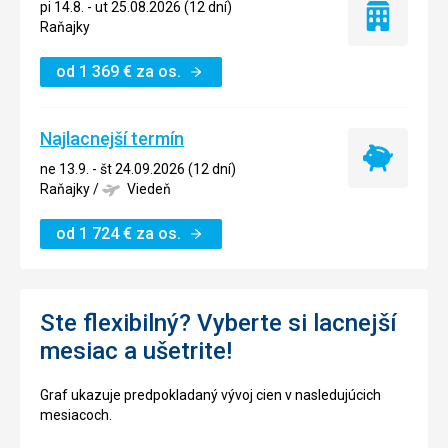
pi 14.8. - ut 25.08.2026 (12 dní)
Iba
Raňajky
ubytovanie
od
1 369
€
za os.
Najlacnejší termín
Najlacnejší
ne 13.9. - št 24.09.2026 (12 dní)
termín
Raňajky
/
Viedeň
od
1 724
€
za os.
Ste flexibilný? Vyberte si lacnejší
mesiac a ušetrite!
Graf ukazuje predpokladaný vývoj cien v nasledujúcich
mesiacoch.