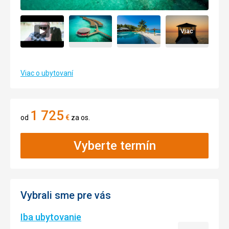
Viac
Viac o ubytovaní
1 725
od
€
za os.
Vyberte termín
Vybrali sme pre vás
Iba ubytovanie