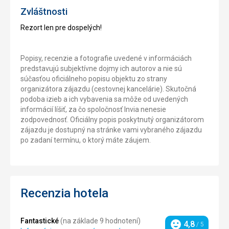
Zvláštnosti
Rezort len pre dospelých!
Popisy, recenzie a fotografie uvedené v informáciách
predstavujú subjektívne dojmy ich autorov a nie sú
súčasťou oficiálneho popisu objektu zo strany
organizátora zájazdu (cestovnej kancelárie). Skutočná
podoba izieb a ich vybavenia sa môže od uvedených
informácií líšiť, za čo spoločnosť Invia nenesie
zodpovednosť. Oficiálny popis poskytnutý organizátorom
zájazdu je dostupný na stránke vami vybraného zájazdu
po zadaní termínu, o ktorý máte záujem.
Recenzia hotela
Fantastické
(na základe 9 hodnotení)
4,8
/ 5
Hodnotenie