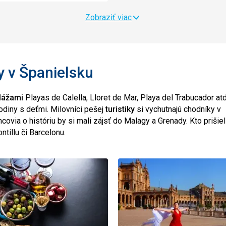
Zobraziť viac
y v Španielsku
lážami
Playas de Calella, Lloret de Mar, Playa del Trabucador atd
diny s deťmi. Milovníci pešej
turistiky
si vychutnajú chodníky v
via o históriu by si mali zájsť do Malagy a Grenady. Kto prišiel
tillu či Barcelonu.