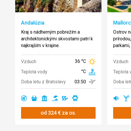
Andalúzia
Mallor
Kraj s nádherným pobrežím a
Ostrov 
architektonickými skvostami patrí k
prírodou
najkrajším v krajine.
parkami,
36 °C
Vzduch
Vzduch
°C
Teplota vody
Teplota 
03:50
Doba letu z Bratislavy
Doba let
Ano
Ano
Ano
Ano
Ano
Ano
Ano
A
od
324
€
za os.