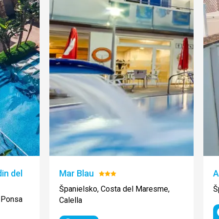
in del
Mar Blau
A
Hodnotenie:
3/5
Španielsko, Costa del Maresme,
Š
a Ponsa
Calella