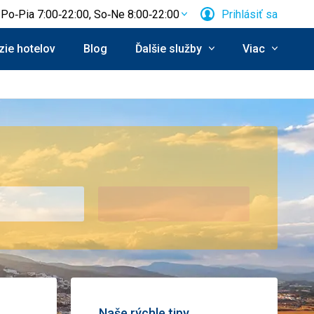
Po‑Pia 7:00‑22:00, So‑Ne 8:00‑22:00
Prihlásiť sa
ie hotelov
Blog
Ďalšie služby
Viac
Naše rýchle tipy