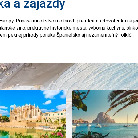
ka a zájazdy
Európy. Prináša množstvo možností pre
ideálnu dovolenku
na j
lánske víno, prekrásne historické mestá, výbornú kuchyňu, slnko
m peknej prírody ponúka Španielsko aj nezameniteľný folklór.