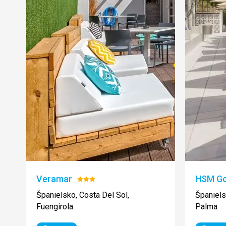
Veramar
HSM Go
Hodnotenie:
3/5
Španielsko, Costa Del Sol,
Španiels
Fuengirola
Palma