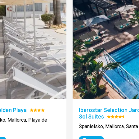
lden Playa
Iberostar Selection Jard
Hodnotenie:
Sol Suites
4/5
Hodnotenie:
ko, Mallorca, Playa de
4.5/5
Španielsko, Mallorca, Sant