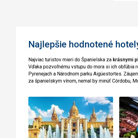
Najlepšie hodnotené hotel
Najviac turistov mieri do Španielska za
krásnymi p
Vďaka pozvoľnému vstupu do mora si ich obľúbia ro
Pyrenejach a Národnom parku Aigüestortes. Záujemco
za španielskym vínom, nemal by minúť Córdobu, Mon