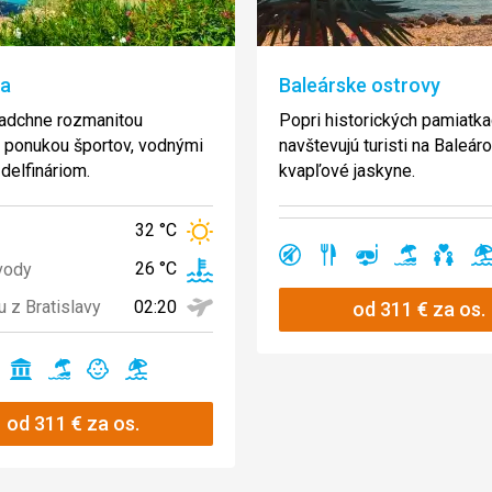
ca
Baleárske ostrovy
nadchne rozmanitou
Popri historických pamiatk
, ponukou športov, vodnými
navštevujú turisti na Baleáro
 delfináriom.
kvapľové jaskyne.
32 °C
Ano
Ano
Ano
Ano
Ano
A
26 °C
vody
02:20
u z Bratislavy
od
311
€
za os.
no
Ano
Ano
Ano
Ano
od
311
€
za os.