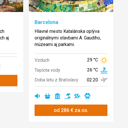
Barcelona
ach
Hlavné mesto Katalánska oplýva
ch aj
originálnymi stavbami A. Gaudího,
múzeami aj parkami.
29 °C
Vzduch
no
26 °C
Teplota vody
02:20
Doba letu z Bratislavy
Ano
Ano
Ano
Ano
Ano
Ano
od
286
€
za os.