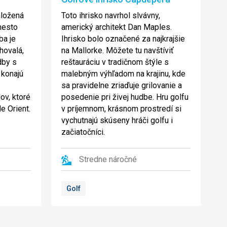
aložená
Toto ihrisko navrhol slvávny,
mesto
americký architekt Dan Maples.
ba je
Ihrisko bolo označené za najkrajšie
hovalá,
na Mallorke. Môžete tu navštíviť
dby s
reštauráciu v tradičnom štýle s
 konajú
malebným výhľadom na krajinu, kde
sa pravidelne zriaďuje grilovanie a
ov, ktoré
posedenie pri živej hudbe. Hru golfu
e Orient.
v príjemnom, krásnom prostredí si
vychutnajú skúseny hráči golfu i
začiatočníci.
Stredne náročné
Golf