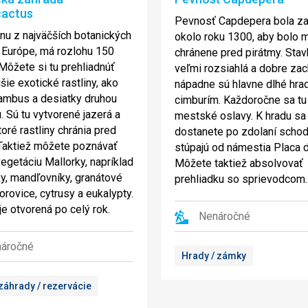
cactus
Pevnosť Capdepera bola z
dnu z najväčších botanických
okolo roku 1300, aby bolo 
 Európe, má rozlohu 150
chránene pred pirátmy. Stav
Môžete si tu prehliadnúť
veľmi rozsiahlá a dobre zac
šie exotické rastliny, ako
nápadne sú hlavne dlhé hra
ambus a desiatky druhou
cimburím. Každoročne sa tu
. Sú tu vytvorené jazerá a
mestské oslavy. K hradu sa
toré rastliny chránia pred
dostanete po zdolaní schod
Taktiež môžete poznávať
stúpajú od námestia Placa d
vegetáciu Mallorky, napríklad
Môžete taktiež absolvovať
ky, mandľovníky, granátové
prehliadku so sprievodcom.
borovice, cytrusy a eukalypty.
je otvorená po celý rok.
Nenáročné
áročné
Hrady / zámky
 záhrady / rezervácie