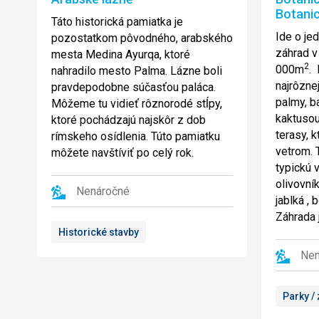
Botani
Táto historická pamiatka je
Ide o je
pozostatkom pôvodného, arabského
záhrad v
mesta Medina Ayurqa, ktoré
2
000m
. 
nahradilo mesto Palma. Lázne boli
najrôznej
pravdepodobne súčasťou paláca.
palmy, b
Môžeme tu vidieť rôznorodé stĺpy,
kaktusou
ktoré pochádzajú najskôr z dob
terasy, k
rímskeho osídlenia. Túto pamiatku
vetrom. 
môžete navštíviť po celý rok.
typickú 
olivovní
Nenáročné
jablká , 
Záhrada 
Historické stavby
Nen
Parky /