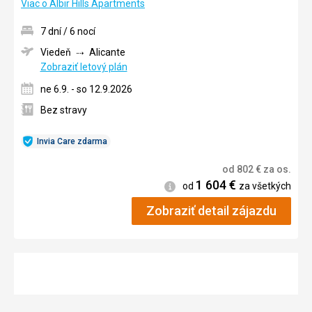
Viac o Albir Hills Apartments
7 dní / 6 nocí
Viedeň
Alicante
Zobraziť letový plán
ne 6.9. - so 12.9.2026
Bez stravy
Invia Care zdarma
od
802
€
za os.
1 604
€
Informácie
od
za všetkých
Zobraziť detail zájazdu