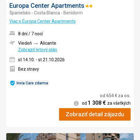
Europa Center Apartments
Hodnotenie:
Španielsko - Costa Blanca - Benidorm
2/5
Viac o Europa Center Apartments
8 dní / 7 nocí
Viedeň
Alicante
Zobraziť letový plán
st 14.10. - st 21.10.2026
Bez stravy
Invia Care zdarma
od
654
€
za os.
1 308
€
Informácie
od
za všetkých
Zobraziť detail zájazdu