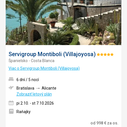
Servigroup Montiboli (Villajoyosa)
Hodnotenie:
Španielsko - Costa Blanca
5/5
Viac o Servigroup Montiboli (Villajoyosa)
6 dní / 5 nocí
Bratislava
Alicante
Zobraziť letový plán
pi 2.10. - st 7.10.2026
Raňajky
od
998
€
za os.