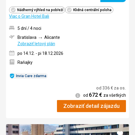
Nádherný výhled na pobřeží
Klidná centrální poloha
Viac o Gran Hotel Bali
5 dní / 4 noci
Bratislava
Alicante
Zobraziť letový plán
po 14.12. - pi 18.12.2026
Raňajky
Invia Care zdarma
od
336
€
za os.
672
€
Informácie
od
za všetkých
Zobraziť detail zájazdu
Pridať