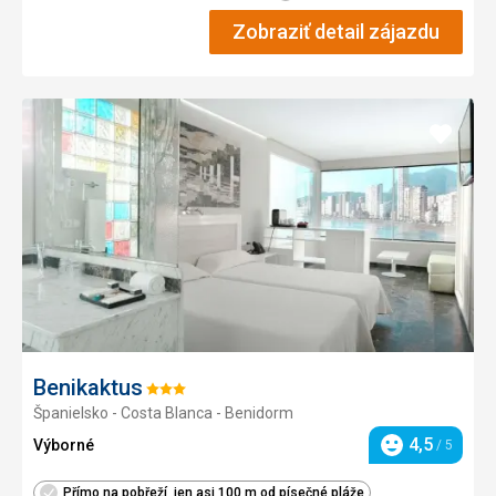
Zobraziť detail zájazdu
Pridať
do
obľúb
Benikaktus
Hodnotenie:
Španielsko - Costa Blanca - Benidorm
3/5
4,5
Výborné
/ 5
Hodnotenie
Přímo na pobřeží, jen asi 100 m od písečné pláže