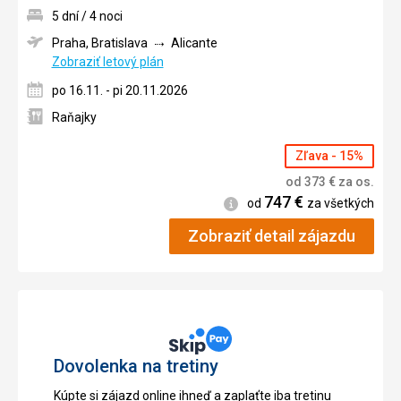
5 dní / 4 noci
Praha, Bratislava
Alicante
Zobraziť letový plán
po 16.11. - pi 20.11.2026
Raňajky
Zľava - 15%
od
373
€
za os.
747
€
Informácie
od
za všetkých
Zobraziť detail zájazdu
Dovolenka na tretiny
Kúpte si zájazd online ihneď a zaplaťte iba tretinu