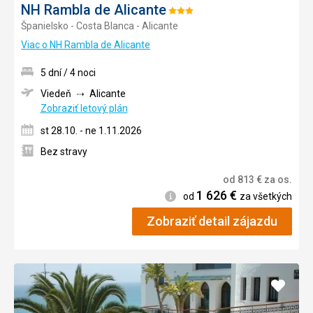
NH Rambla de Alicante
Hodnotenie:
Španielsko - Costa Blanca - Alicante
3/5
Viac o NH Rambla de Alicante
5 dní / 4 noci
Viedeň
Alicante
Zobraziť letový plán
st 28.10. - ne 1.11.2026
Bez stravy
od
813
€
za os.
1 626
€
Informácie
od
za všetkých
Zobraziť detail zájazdu
Pridať
do
obľúb