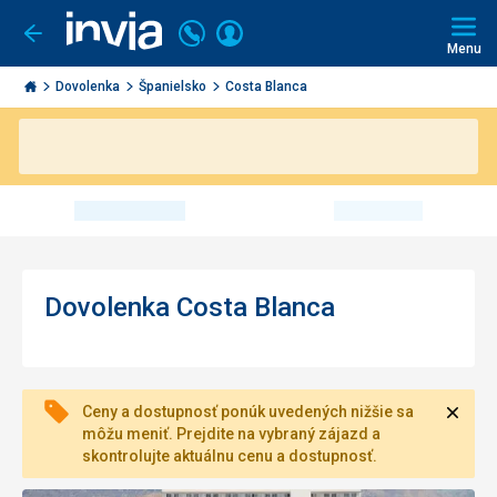
Volajte
Prihlásiť
Ísť
späť
+421
Menu
sa
2
Invia.sk
3221
Dovolenka
Španielsko
Costa Blanca
0491
Dovolenka Costa Blanca
Zavri
Ceny a dostupnosť ponúk uvedených nižšie sa
môžu meniť. Prejdite na vybraný zájazd a
skontrolujte aktuálnu cenu a dostupnosť.