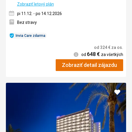
Zobraziť letový plán
pi 11.12. - po 14.12.2026
Bez stravy
Invia Care zdarma
od
324
€
za os.
648
€
Informácie
od
za všetkých
Zobraziť detail zájazdu
Pridať
do
obľúb