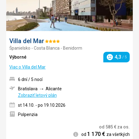
Villa del Mar
Hodnotenie:
Španielsko - Costa Blanca - Benidorm
4/5
4,3
Výborné
/ 5
Hodnotenie
Viac o Villa del Mar
6 dní / 5 nocí
Bratislava
Alicante
Zobraziť letový plán
st 14.10. - po 19.10.2026
Polpenzia
od
585
€
za os.
1 170
€
Informácie
od
za všetkých