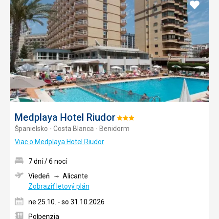
Pridať
do
obľúb
Medplaya Hotel Riudor
Hodnotenie:
Španielsko - Costa Blanca - Benidorm
3/5
Viac o Medplaya Hotel Riudor
7 dní / 6 nocí
Viedeň
Alicante
Zobraziť letový plán
ne 25.10. - so 31.10.2026
Polpenzia