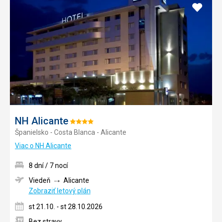
Pridať
do
obľúb
NH Alicante
Hodnotenie:
Španielsko - Costa Blanca - Alicante
4/5
Viac o NH Alicante
8 dní / 7 nocí
Viedeň
Alicante
Zobraziť letový plán
st 21.10. - st 28.10.2026
Bez stravy