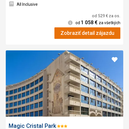
All Inclusive
od
529
€
za os.
1 058
€
Informácie
od
za všetkých
Zobraziť detail zájazdu
Pridať
do
obľúb
Magic Cristal Park
Hodnotenie: