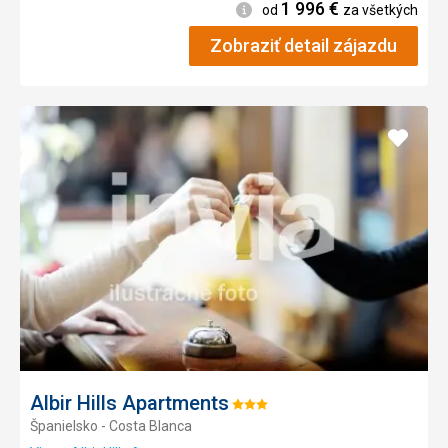
1 996
€
Informácie
od
za všetkých
Zobraziť detail zájazdu
Pridať
do
obľúb
Albir Hills Apartments
Hodnotenie:
Španielsko - Costa Blanca
3/5