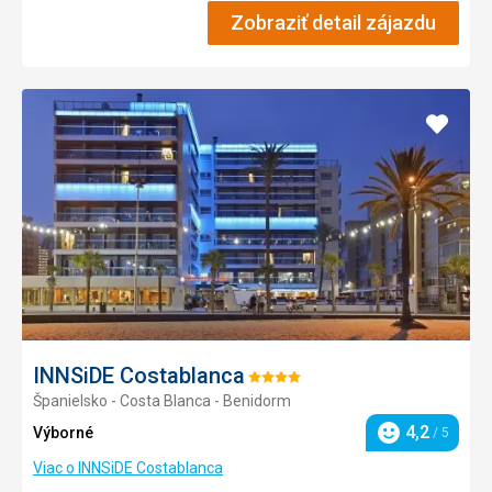
Zobraziť detail zájazdu
Pridať
do
obľúb
INNSiDE Costablanca
Hodnotenie:
Španielsko - Costa Blanca - Benidorm
4/5
4,2
Výborné
/ 5
Hodnotenie
Viac o INNSiDE Costablanca