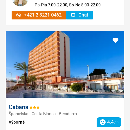
Po-Pia 7:00-22:00, So-Ne 8:00-22:00
+421 2 3221 0462
Chat
Pridať
do
obľúb
Cabana
Hodnotenie:
Španielsko - Costa Blanca - Benidorm
3/5
4,4
Výborné
/ 5
Hodnotenie