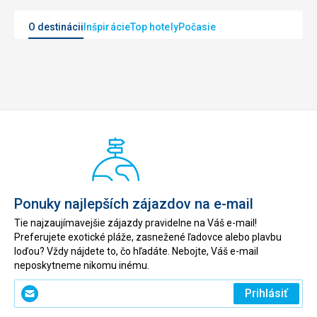
O destinácii
Inšpirácie
Top hotely
Počasie
Ponuky najlepších zájazdov na e-mail
Tie najzaujímavejšie zájazdy pravidelne na Váš e-mail!
Preferujete exotické pláže, zasnežené ľadovce alebo plavbu
loďou? Vždy nájdete to, čo hľadáte. Nebojte, Váš e-mail
neposkytneme nikomu inému.
Zadajte
Prihlásiť
svoj
e-