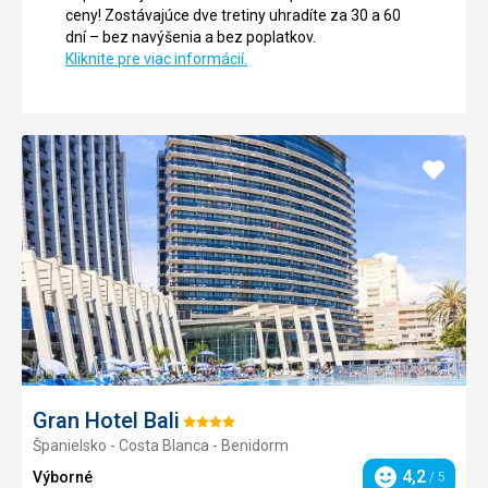
ceny! Zostávajúce dve tretiny uhradíte za 30 a 60
dní – bez navýšenia a bez poplatkov.
Kliknite pre viac informácií.
Pridať
do
obľúb
Gran Hotel Bali
Hodnotenie:
Španielsko - Costa Blanca - Benidorm
4/5
4,2
Výborné
/ 5
Hodnotenie