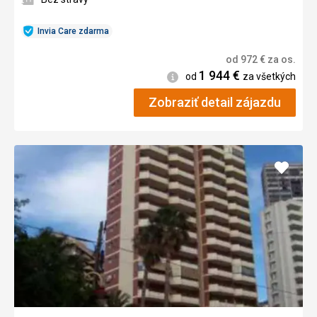
Invia Care zdarma
od
972
€
za os.
1 944
€
Informácie
od
za všetkých
Zobraziť detail zájazdu
Pridať
do
obľúb