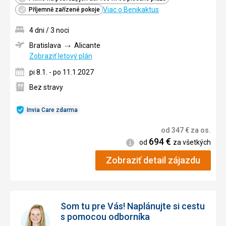
Viac o Benikaktus
Příjemně zařízené pokoje
4 dni / 3 noci
Bratislava
Alicante
Zobraziť letový plán
pi 8.1. - po 11.1.2027
Bez stravy
Invia Care zdarma
od
347
€
za os.
694
€
Informácie
od
za všetkých
Zobraziť detail zájazdu
Som tu pre Vás! Naplánujte si cestu
s pomocou odborníka