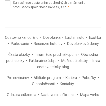
Súhlasím so zasielaním obchodných oznámení o
mail
(povinné)
produktoch spoločnosti Invia.sk, s.r.o.
*
(povinné)
*
Cestovné kancelárie
Dovolenka
Last minute
Exotika
Parkovanie
Recenzie hotelov
Dovolenkové domy
Časté otázky
Informácie pred nákupom
Obchodné
podmienky
Fakturačné údaje
Možnosti platby
Invia
cestovateľský blog
Pre novinárov
Affiliate program
Kariéra
Pobočky
O spoločnosti
Kontakty
Ochrana súkromia
Nastavenie súkromia
Mapa webu