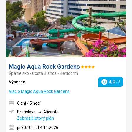
do
obľúb
Magic Aqua Rock Gardens
Hodnotenie:
Španielsko - Costa Blanca - Benidorm
4/5
4,0
Výborné
/ 5
Hodnotenie
Viac o Magic Aqua Rock Gardens
6 dní / 5 nocí
Bratislava
Alicante
Zobraziť letový plán
pi 30.10. - st 4.11.2026