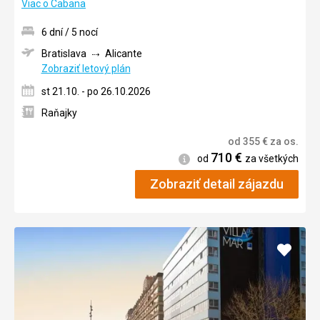
Viac o Cabana
6 dní / 5 nocí
Bratislava
Alicante
Zobraziť letový plán
st 21.10. - po 26.10.2026
Raňajky
od
355
€
za os.
710
€
Informácie
od
za všetkých
Zobraziť detail zájazdu
Pridať
do
obľúb