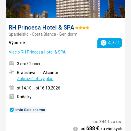
RH Princesa Hotel & SPA
Hodnotenie:
Španielsko - Costa Blanca - Benidorm
4/5
4,7
Výborné
/ 5
Hodnotenie
Viac o RH Princesa Hotel & SPA
3 dni / 2 noci
Bratislava
Alicante
Zobraziť letový plán
st 14.10. - pi 16.10.2026
Raňajky
Invia Care zdarma
od
344
€
za os.
688
€
Informácie
od
za všetkých