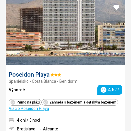
Pridať
do
obľúb
Poseidon Playa
Hodnotenie:
Španielsko - Costa Blanca - Benidorm
3/5
4,6
Výborné
/ 5
Hodnotenie
Přímo na pláži
Zahrada s bazénem a dětským bazénem
Viac o Poseidon Playa
4 dni / 3 noci
Bratislava
Alicante