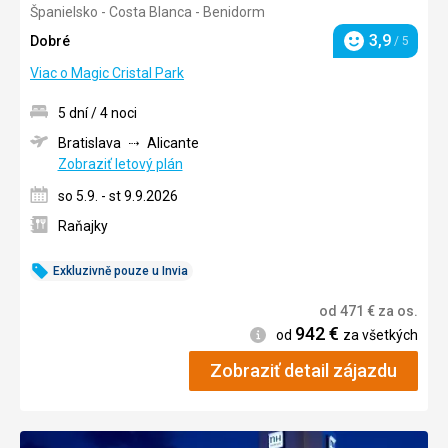
Španielsko - Costa Blanca - Benidorm
3/5
3,9
Dobré
/ 5
Hodnotenie
Viac o Magic Cristal Park
5 dní / 4 noci
Bratislava
Alicante
Zobraziť letový plán
so 5.9. - st 9.9.2026
Raňajky
Exkluzivně pouze u Invia
od
471
€
za os.
942
€
Informácie
od
za všetkých
Zobraziť detail zájazdu