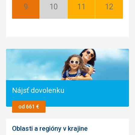
September:
Október:
November:
December:
Najlepší
Nízka
Dobrý
Dobrý
sezóna
Nájsť dovolenku
od 661 €
Oblasti a regióny v krajine