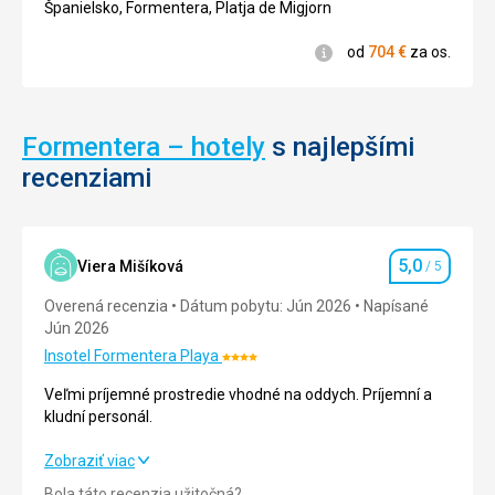
4/5
Španielsko, Formentera, Platja de Migjorn
Informácie
od
704
€
za os.
Formentera – hotely
s najlepšími
recenziami
5,0
Viera Mišíková
/ 5
Hodnotenie
Overená recenzia
Dátum pobytu: Jún 2026
Napísané
Jún 2026
Insotel Formentera Playa
Hodnotenie:
4/5
Veľmi príjemné prostredie vhodné na oddych. Príjemní a
kludní personál.
Veľmi príjemné prostredie vhodné na oddych. Príjemní a
Zobraziť viac
kludní personál.
Bola táto recenzia užitočná?