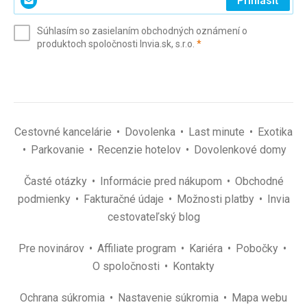
Prihlásiť
svoj
e-
Súhlasím so zasielaním obchodných oznámení o
mail
(povinné)
produktoch spoločnosti Invia.sk, s.r.o.
*
(povinné)
*
Cestovné kancelárie
Dovolenka
Last minute
Exotika
Parkovanie
Recenzie hotelov
Dovolenkové domy
Časté otázky
Informácie pred nákupom
Obchodné
podmienky
Fakturačné údaje
Možnosti platby
Invia
cestovateľský blog
Pre novinárov
Affiliate program
Kariéra
Pobočky
O spoločnosti
Kontakty
Ochrana súkromia
Nastavenie súkromia
Mapa webu