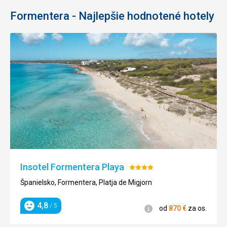
Formentera - Najlepšie hodnotené hotely
Insotel Formentera Playa
Hodnotenie:
4/5
Španielsko, Formentera, Platja de Migjorn
4,8
/ 5
Informácie
od
870
€
za os.
Hodnotenie