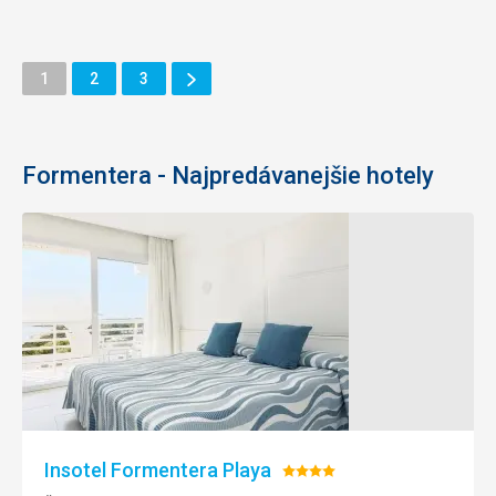
Ďalšie
Stránka
Stránka
Stránka
1
2
3
Stránka
Formentera - Najpredávanejšie hotely
Insotel Formentera Playa
Hodnotenie: