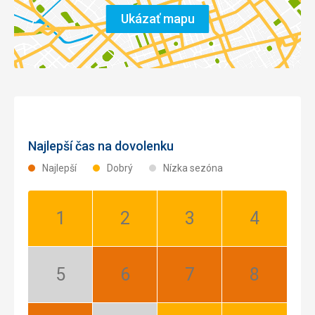
Ukázať mapu
Najlepší čas na dovolenku
Najlepší
Dobrý
Nízka sezóna
Január:
Február:
Marec:
Apríl:
Dobrý
Dobrý
Dobrý
Dobrý
Máj:
Jún:
Júl:
August:
Nízka
Najlepší
Najlepší
Najlepší
sezóna