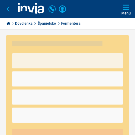
Volajte
Prihlásiť
Ísť
späť
+421
Menu
sa
2
Invia.sk
3221
Dovolenka
Španielsko
Formentera
0491