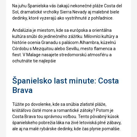
Na juhu Španielska vás čakajú nekonečné pláže Costa del
Sol, dramatické vrcholky Sierra Nevady aj malebné biele
dedinky, ktoré vyzerajú ako vystrihnuté z pohľadnice.
Andalúzia je miestom, kde sa európska a orientálna
kultúra snúbi do jedinečného zážitku. Milovníci kultúry a
histórie ocenia Granadu s palácom Alhambra, kúzelnú
Córdobu s Mezquitou alebo Sevillu, mesto flamenca a
fiest. V Malage nasajete stredomorskú atmosféru a
ochutnáte tie najlepšie
Španielsko last minute: Costa
Brava
Túžite po dovolenke, kde sa snúbia zlatisté pláže,
krištáľovo čisté more a romantické zátoky? Potom je
Costa Brava tou správnou voľbou. Tento pôvabný kúsok
španielskeho pobrežia láka na živé letoviská plné zábavy,
ale aj na malé rybárske dedinky, kde čas plynie pomalšie.