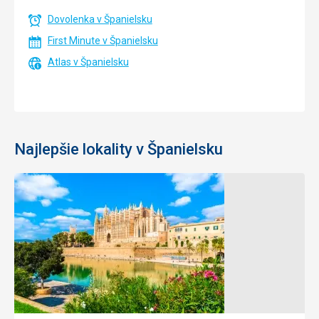
Dovolenka v Španielsku
First Minute v Španielsku
Atlas v Španielsku
Najlepšie lokality v Španielsku
Katalánsko
Andalúzia
Pobrežie
Jedna z
lemujú
najkrajších oblastí
malebné
s nádherným
pláže
pobrežím a
(Playas de
architektonickými