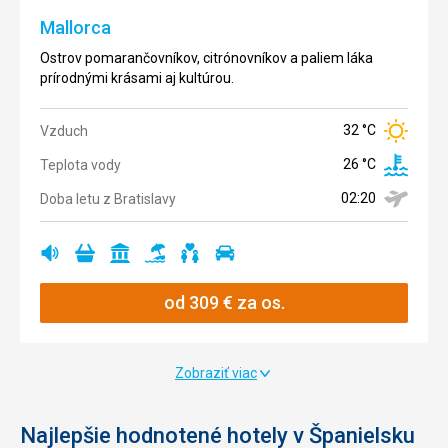
Calella) a
skvostami.
Mallorca
romantické
historické
Ostrov pomarančovníkov, citrónovníkov a paliem láka
36 °C
Vzduch
mestá.
prírodnými krásami aj kultúrou.
Teplota
°C
vody
32 °C
Vzduch
Doba letu
Ano
03:50
z
26 °C
Teplota vody
Ano
Bratislavy
02:20
Doba letu z Bratislavy
Ano
Ano
Ano
Ano
Ano
Ano
Ano
Ano
Ano
Ano
Ano
od
309
€
za os.
Ano
Ano
Ano
od
248
€
Ano
Zobraziť viac
za os.
Ano
Najlepšie hodnotené hotely v Španielsku
od