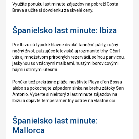
Využite ponuku last minute zájazdov na pobreží Costa
Brava a užite si dovolenku za skvelé ceny.
Španielsko last minute: Ibiza
Pre Ibizu sú typické hlavne divoké tanečné párty, rušný
nočný život, pulzujúce letoviská aj rozmanité trhy. Očarí
vás aj množstvom prírodných rezervácií, soľnou panvicou,
jaskyňou so vzácnymi maľbami, hustými borovicovými
hájmi i strmými útesmi.
Ponúka tiež prekrásne pláže, navštívte Playa d´en Bossa
alebo sa pokochajte západom slnka na brehu zátoky San
Antonio. Vyberte si niektorý z last minute zájazdov na
Ibizu a objavte temperamentný ostrov na vlastné oči.
Španielsko last minute:
Mallorca