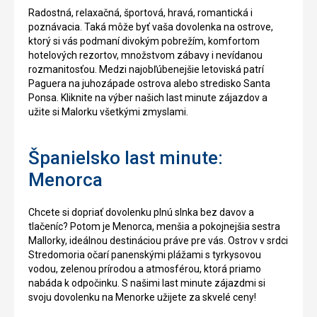
Radostná, relaxačná, športová, hravá, romantická i
poznávacia. Taká môže byť vaša dovolenka na ostrove,
ktorý si vás podmaní divokým pobrežím, komfortom
hotelových rezortov, množstvom zábavy i nevídanou
rozmanitosťou. Medzi najobľúbenejšie letoviská patrí
Paguera na juhozápade ostrova alebo stredisko Santa
Ponsa. Kliknite na výber našich last minute zájazdov a
užite si Malorku všetkými zmyslami.
Španielsko last minute:
Menorca
Chcete si dopriať dovolenku plnú slnka bez davov a
tlačeníc? Potom je Menorca, menšia a pokojnejšia sestra
Mallorky, ideálnou destináciou práve pre vás. Ostrov v srdci
Stredomoria očarí panenskými plážami s tyrkysovou
vodou, zelenou prírodou a atmosférou, ktorá priamo
nabáda k odpočinku. S našimi last minute zájazdmi si
svoju dovolenku na Menorke užijete za skvelé ceny!