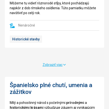
chránene
bolo
Môžeme tu vidieť rôznorodé stĺpy, ktoré pochádzajú
pred
označené
najskôr z dob rímskeho osídlenia. Túto pamiatku môžete
pirátmy.
za
navštíviť po celý rok.
Stavba
najkrajšie
je
na
veľmi
Mallorke.
Nenáročné
rozsiahlá
Môžete
a
tu
Historické stavby
dobre
navštíviť
zachovalá,
reštauráciu
nápadne
v
sú
tradičnom
hlavne
štýle
dlhé
s
Zobraziť viac
hradby
malebným
s
výhľadom
cimburím.
na
Každoročne
krajinu,
Španielsko plné chutí, umenia a
sa
kde
zážitkov
tu
sa
konajú
pravidelne
Milý a pohostinný národ s početnými
prírodnými
a
mestské
zriaďuje
historickými krásami
vzbudzuje záujem aj vynikajúcim
oslavy.
grilovanie