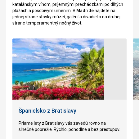
katalánskym vínom, príjemnými prechádzkami po dlhých
K
a
plážach a pôsobivým umením. V
Madride
nájdete na
hradu
posedenie
jednej strane stovky múzeí, galérií a divadiel a na druhej
sa
pri
strane temperamentný nočný život.
dostanete
živej
po
hudbe.
zdolaní
Hru
schodov,
golfu
ktoré
v
stúpajú
príjemnom,
od
krásnom
námestia
prostredí
Placa
si
de
vychutnajú
Orient.
skúseny
Môžete
hráči
taktiež
golfu
absolvovať
i
Španielsko z Bratislavy
prehliadku
začiatočníci.
so
sprievodcom.
Priame lety z Bratislavy vás zavedú rovno na
Stredne
slnečné pobrežie. Rýchlo, pohodlne a bez prestupov.
náročné
Nenáročné