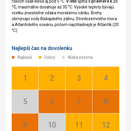
rokoch však klesá aj pod 5 °C.
V lete
šplhá
v priemere k 25
°C
, maximálne dosahuje až 35 °C. Vysoké teploty bývajú
vcelku znesiteľné vďaka morskému vánku. Brehy
obmývajú vody Biskajského zálivu, Stredozemného mora
a Atlantického oceánu, pričom najchladnejší je Atlantik (20
°C).
Najlepší čas na dovolenku
Najlepší
Dobrý
Nízka sezóna
Január:
Február:
Marec:
Apríl:
Dobrý
Dobrý
Dobrý
Dobrý
Máj:
Jún:
Júl:
August:
Nízka
Najlepší
Najlepší
Najlepší
sezóna
September:
Október:
November:
December: