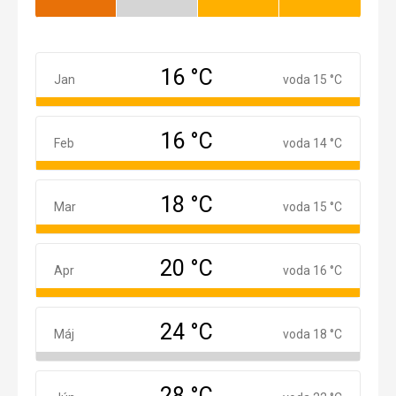
Najlepší
Nízka
Dobrý
Dobrý
sezóna
16 °C
Január
Jan
voda 15 °C
16 °C
Február
Feb
voda 14 °C
18 °C
Marec
Mar
voda 15 °C
20 °C
Apríl
Apr
voda 16 °C
24 °C
Máj
Máj
voda 18 °C
28 °C