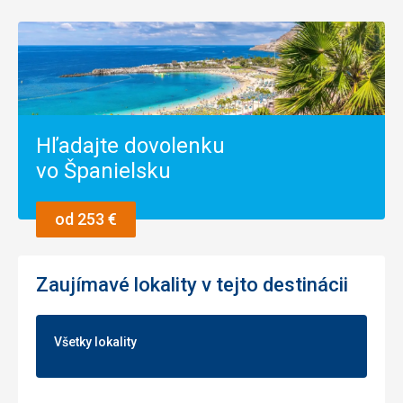
Služby
5,0
/ 5
Cena
5,0
/ 5
Hľadajte dovolenku
vo Španielsku
od 253 €
Zaujímavé lokality v tejto destinácii
Všetky lokality