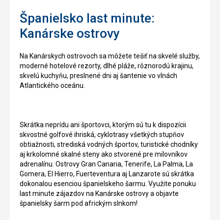
Španielsko last minute:
Kanárske ostrovy
Na Kanárskych ostrovoch sa môžete tešiť na skvelé služby,
moderné hotelové rezorty, dlhé pláže, rôznorodú krajinu,
skvelú kuchyňu, preslnené dni aj šantenie vo vlnách
Atlantického oceánu.
Skrátka neprídu ani športovci, ktorým sú tu k dispozícii
skvostné golfové ihriská, cyklotrasy všetkých stupňov
obtiažnosti, strediská vodných športov, turistické chodníky
aj krkolomné skalné steny ako stvorené pre milovníkov
adrenalínu. Ostrovy Gran Canaria, Tenerife, La Palma, La
Gomera, El Hierro, Fuerteventura aj Lanzarote sú skrátka
dokonalou esenciou španielskeho šarmu. Využite ponuku
last minute zájazdov na Kanárske ostrovy a objavte
španielsky šarm pod africkým slnkom!