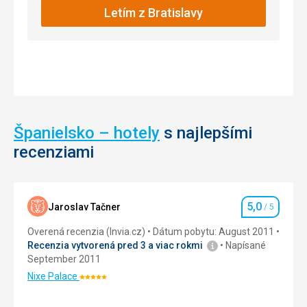
Letím z Bratislavy
Golf
Hrady
/
zámky
Španielsko – hotely
s najlepšími
recenziami
5,0
Jaroslav Tačner
/ 5
Hodnotenie
Overená recenzia (Invia.cz)
Dátum pobytu: August 2011
Recenzia vytvorená pred 3 a viac rokmi
Napísané
September 2011
Nixe Palace
Hodnotenie:
5/5