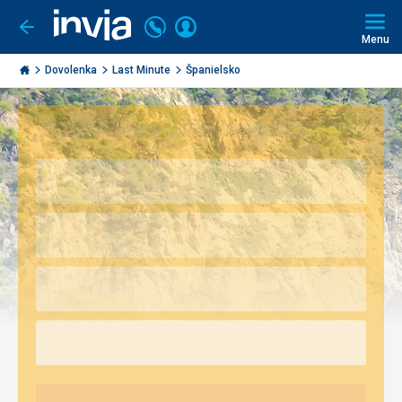
Volajte
Prihlásiť
Ísť
späť
+421
Menu
sa
2
Invia.sk
3221
Dovolenka
Last Minute
Španielsko
0491