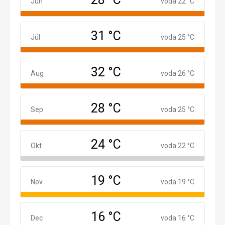
Jún
Jún
voda 22 °C
31 °C
Júl
Júl
voda 25 °C
32 °C
August
Aug
voda 26 °C
28 °C
September
Sep
voda 25 °C
24 °C
Október
Okt
voda 22 °C
19 °C
November
Nov
voda 19 °C
16 °C
December
Dec
voda 16 °C