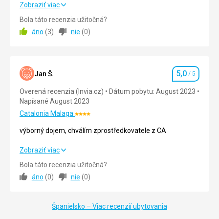
Zobraziť viac
Cena
5,0
/ 5
Bola táto recenzia užitočná?
áno
(
3
)
nie
(
0
)
Pláž
Využívali jsme prostor určených hotelem.
Strava
5,0
Jan Š.
/ 5
Hodnotenie
Absolvovali jsme pouze snídani, která byla klasická a
splnila naše očekávání.
Overená recenzia (Invia.cz)
Dátum pobytu: August 2023
Napísané August 2023
Ubytovanie
Ubytování s terasou poskytovalo krásný výhled na moře.
Catalonia Malaga
Hodnotenie:
Vhodné by bylo terasu vybavit slunečníkem.
4/5
výborný dojem, chválím zprostředkovatele z CA
Služby
Žádnou službu jsme od hotelu nepožadovali.
výborný dojem, chválím zprostředkovatele z CA
Zobraziť viac
Táto recenzia bola preložená automaticky pomocou
Bola táto recenzia užitočná?
Strava
5,0
/ 5
Google Translate
áno
(
0
)
nie
(
0
)
Ubytovanie
5,0
/ 5
Španielsko – Viac recenzií ubytovania
Okolie
5,0
/ 5