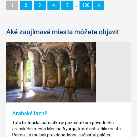
Ďalšie
Stránka
Stránka
Stránka
Stránka
Stránka
Stránka
1
2
3
4
5
…
100
Stránka
Aké zaujímavé miesta môžete objaviť
Pevnosť
Golfové
Capdepera
ihrisko
Capdepera
Pevnosť
Capdepera
Toto
bola
ihrisko
založená
navrhol
okolo
slvávny,
roku
americký
Arabské lázně
1300,
architekt
aby
Dan
Táto historická pamiatka je pozostatkom pôvodného,
bolo
Maples.
arabského mesta Medina Ayurqa, ktoré nahradilo mesto
mesto
Ihrisko
Palma. Lázne boli pravdepodobne súčasťou paláca.