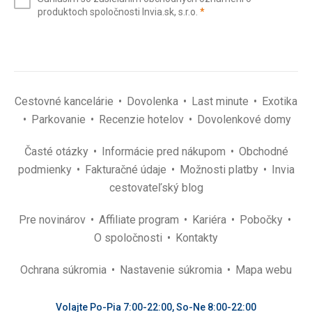
mail
(povinné)
produktoch spoločnosti Invia.sk, s.r.o.
*
(povinné)
*
Cestovné kancelárie
Dovolenka
Last minute
Exotika
Parkovanie
Recenzie hotelov
Dovolenkové domy
Časté otázky
Informácie pred nákupom
Obchodné
podmienky
Fakturačné údaje
Možnosti platby
Invia
cestovateľský blog
Pre novinárov
Affiliate program
Kariéra
Pobočky
O spoločnosti
Kontakty
Ochrana súkromia
Nastavenie súkromia
Mapa webu
Volajte Po-Pia 7:00-22:00, So-Ne 8:00-22:00