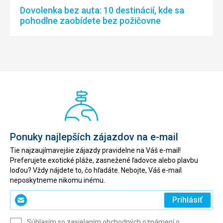
Dovolenka bez auta: 10 destinácií, kde sa
pohodlne zaobídete bez požičovne
Ponuky najlepších zájazdov na e-mail
Tie najzaujímavejšie zájazdy pravidelne na Váš e-mail!
Preferujete exotické pláže, zasnežené ľadovce alebo plavbu
loďou? Vždy nájdete to, čo hľadáte. Nebojte, Váš e-mail
neposkytneme nikomu inému.
Zadajte
Prihlásiť
svoj
e-
Súhlasím so zasielaním obchodných oznámení o