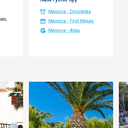
Menorca - Dovolenka
mím,
Menorca - First Minute
Menorca - Atlas