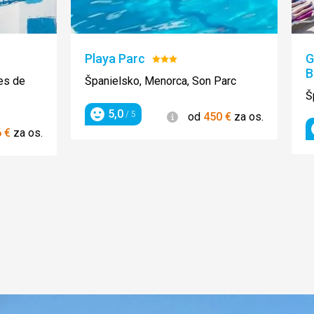
Playa Parc
G
otenie:
Hodnotenie:
B
3/5
es de
Španielsko, Menorca, Son Parc
Š
5,0
Informácie
/ 5
od
450
€
za os.
Hodnotenie
ie
6
€
za os.