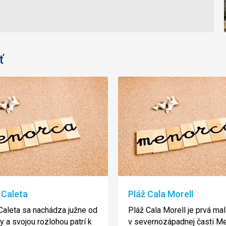
ť
 Caleta
Pláž Cala Morell
Caleta sa nachádza južne od
Pláž Cala Morell je prvá ma
y a svojou rozlohou patrí k
v severnozápadnej časti Me