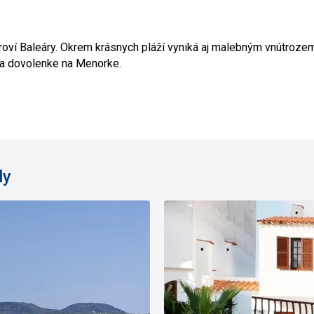
oví Baleáry. Okrem krásnych pláží vyniká aj malebným vnútroze
 na dovolenke na Menorke.
ly