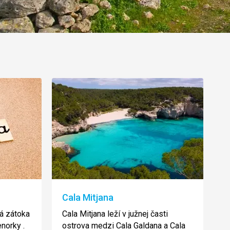
Cala Mitjana
lá zátoka
Cala Mitjana leží v južnej časti
norky .
ostrova medzi Cala Galdana a Cala