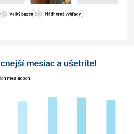
Veľký bazén
Nádherné výhľady
acnejší mesiac a ušetrite!
cich mesiacoch.