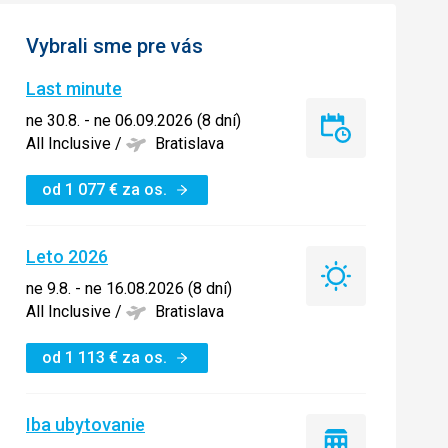
Vybrali sme pre vás
Last minute
ne 30.8. - ne 06.09.2026 (8 dní)
Last
All Inclusive
/
Bratislava
minute
od
1 077
€
za os.
Leto 2026
Leto
ne 9.8. - ne 16.08.2026 (8 dní)
2026
All Inclusive
/
Bratislava
od
1 113
€
za os.
Iba ubytovanie