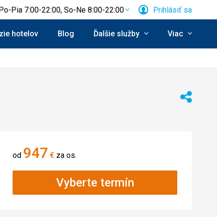
Po-Pia 7:00-22:00, So-Ne 8:00-22:00
Prihlásiť sa
ie hotelov
Blog
Ďalšie služby
Viac
Zdieľať
947
od
€
za os.
Vyberte termín