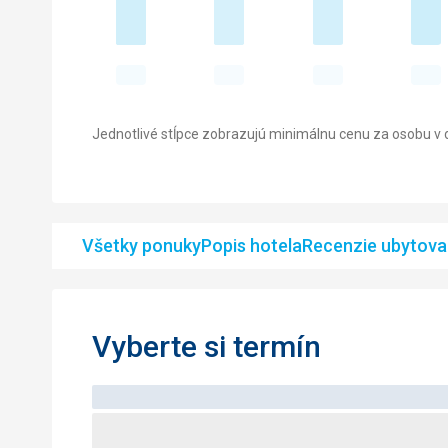
Jednotlivé stĺpce zobrazujú minimálnu cenu za osobu v d
Všetky ponuky
Popis hotela
Recenzie ubytova
Vyberte si termín