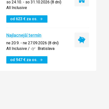
Iba
so 24.10. - so 31.10.2026 (8 dní)
ubytovanie
All Inclusive
od
623
€
za os.
Najlacnejší termín
Najlacnejší
ne 20.9. - ne 27.09.2026 (8 dní)
termín
All Inclusive
/
Bratislava
od
947
€
za os.