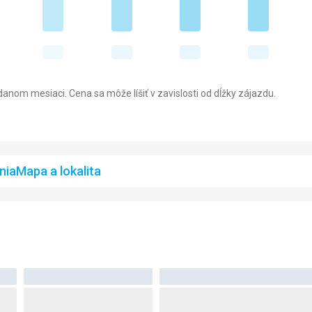
anom mesiaci. Cena sa môže líšiť v zavislosti od dĺžky zájazdu.
nia
Mapa a lokalita