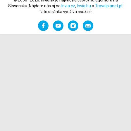
© 2000–2026. Invia.sk je najväčšia cestovná agentúra na
Slovensku. Nájdete nás aj na
Invia.cz
,
Invia.hu
a
Travelplanet.pl
.
Tato stránka využíva
cookies
.
Facebook
YouTube
Instagram
Odporučiť