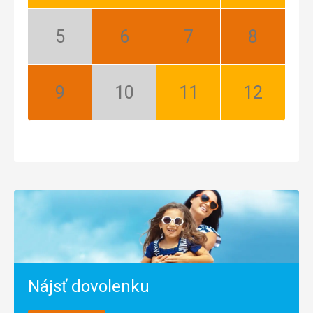
Dobrý
Dobrý
Dobrý
Dobrý
Máj:
Jún:
Júl:
August:
Nízka
Najlepší
Najlepší
Najlepší
sezóna
September:
Október:
November:
December:
Najlepší
Nízka
Dobrý
Dobrý
sezóna
Nájsť dovolenku