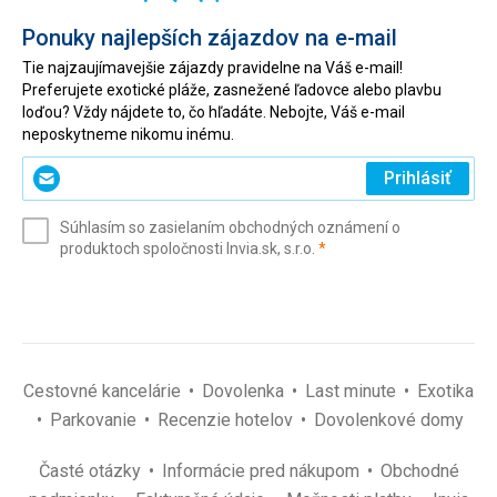
Ponuky najlepších zájazdov na e-mail
Tie najzaujímavejšie zájazdy pravidelne na Váš e-mail!
Preferujete exotické pláže, zasnežené ľadovce alebo plavbu
loďou? Vždy nájdete to, čo hľadáte. Nebojte, Váš e-mail
neposkytneme nikomu inému.
Zadajte
Prihlásiť
svoj
e-
Súhlasím so zasielaním obchodných oznámení o
mail
(povinné)
produktoch spoločnosti Invia.sk, s.r.o.
*
(povinné)
*
Cestovné kancelárie
Dovolenka
Last minute
Exotika
Parkovanie
Recenzie hotelov
Dovolenkové domy
Časté otázky
Informácie pred nákupom
Obchodné