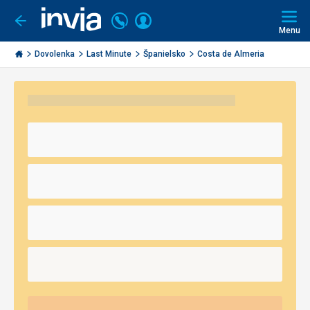
Volajte
Prihlásiť
Ísť
späť
+421
Menu
sa
2
Invia.sk
3221
Dovolenka
Last Minute
Španielsko
Costa de Almeria
0491