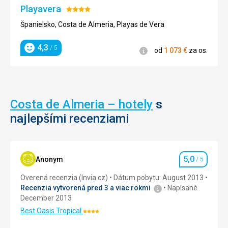
Playavera
Hodnotenie:
4/5
Španielsko, Costa de Almeria, Playas de Vera
4,3
/ 5
Informácie
od
1 073
€
za os.
Hodnotenie
Costa de Almeria – hotely
s
najlepšími recenziami
5,0
Anonym
/ 5
Hodnotenie
Overená recenzia (Invia.cz)
Dátum pobytu: August 2013
Recenzia vytvorená pred 3 a viac rokmi
Napísané
December 2013
Best Oasis Tropical
Hodnotenie:
4/5