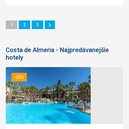
Ďalšie
Stránka
Stránka
Stránka
1
2
3
Stránka
Costa de Almeria - Najpredávanejšie
hotely
-25%