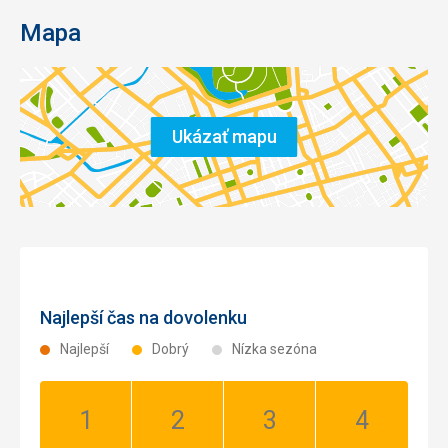
Mapa
Ukázať mapu
Najlepší čas na dovolenku
Najlepší
Dobrý
Nízka sezóna
Január:
Február:
Marec:
Apríl: