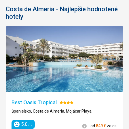
Costa de Almeria - Najlepšie hodnotené
hotely
Best Oasis Tropical
Hodnotenie:
4/5
Španielsko, Costa de Almeria, Mojácar Playa
5,0
/ 5
Informácie
od
849
€
za os.
Hodnotenie