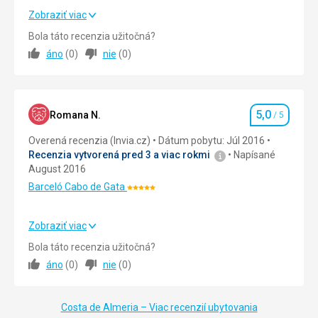
Zobraziť viac
Strava
5,0
/ 5
Bola táto recenzia užitočná?
áno
(
0
)
nie
(
0
)
Ubytovanie
5,0
/ 5
Okolie
5,0
/ 5
5,0
Služby
5,0
/ 5
Romana N.
/ 5
Hodnotenie
Overená recenzia (Invia.cz)
Dátum pobytu: Júl 2016
Cena
5,0
/ 5
Recenzia vytvorená pred 3 a viac rokmi
Napísané
August 2016
Barceló Cabo de Gata
Hodnotenie:
5/5
Zobraziť viac
Strava
5,0
/ 5
Bola táto recenzia užitočná?
áno
(
0
)
nie
(
0
)
Ubytovanie
5,0
/ 5
Okolie
5,0
/ 5
Costa de Almeria – Viac recenzií ubytovania