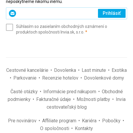
neposkytneme nikomu inému.
Zadajte
Prihlásiť
svoj
e-
Súhlasím so zasielaním obchodných oznámení o
mail
(povinné)
produktoch spoločnosti Invia.sk, s.r.o.
*
(povinné)
*
Cestovné kancelárie
Dovolenka
Last minute
Exotika
Parkovanie
Recenzie hotelov
Dovolenkové domy
Časté otázky
Informácie pred nákupom
Obchodné
podmienky
Fakturačné údaje
Možnosti platby
Invia
cestovateľský blog
Pre novinárov
Affiliate program
Kariéra
Pobočky
O spoločnosti
Kontakty