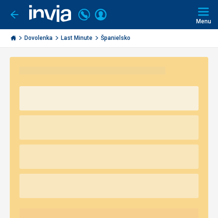
Volajte
Prihlásiť
Ísť
späť
+421
Menu
sa
2
Invia.sk
3221
Dovolenka
Last Minute
Španielsko
0491