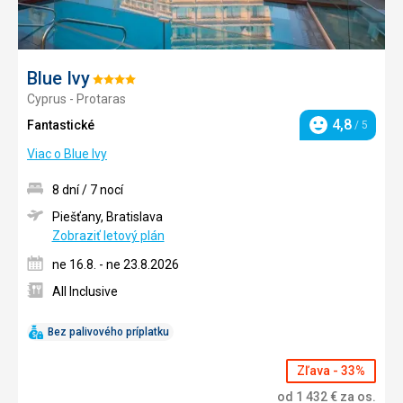
Blue Ivy
Hodnotenie:
Cyprus - Protaras
4/5
4,8
Fantastické
/ 5
Hodnotenie
Viac o Blue Ivy
8 dní / 7 nocí
Piešťany, Bratislava
Zobraziť letový plán
ne 16.8. - ne 23.8.2026
All Inclusive
Bez palivového príplatku
Zľava - 33%
od
1 432
€
za os.