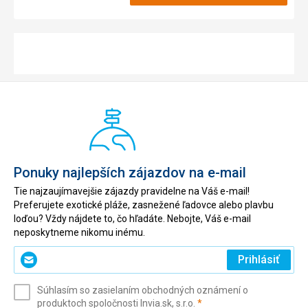
Ponuky najlepších zájazdov na e-mail
Tie najzaujímavejšie zájazdy pravidelne na Váš e-mail!
Preferujete exotické pláže, zasnežené ľadovce alebo plavbu
loďou? Vždy nájdete to, čo hľadáte. Nebojte, Váš e-mail
neposkytneme nikomu inému.
Zadajte
Prihlásiť
svoj
e-
Súhlasím so zasielaním obchodných oznámení o
mail
(povinné)
produktoch spoločnosti Invia.sk, s.r.o.
*
(povinné)
*