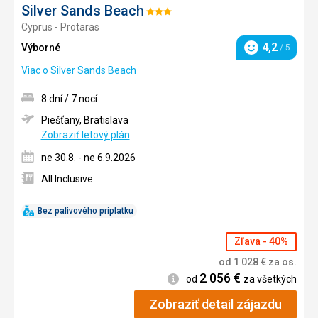
Silver Sands Beach
Hodnotenie:
Cyprus - Protaras
3/5
4,2
Výborné
/ 5
Hodnotenie
Viac o Silver Sands Beach
8 dní / 7 nocí
Piešťany, Bratislava
Zobraziť letový plán
ne 30.8. - ne 6.9.2026
All Inclusive
Bez palivového príplatku
Zľava - 40%
od
1 028
€
za os.
2 056
€
Informácie
od
za všetkých
Zobraziť detail zájazdu