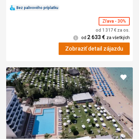
Bez palivového príplatku
Zľava - 30%
od
1 317
€
za os.
2 633
€
Informácie
od
za všetkých
Zobraziť detail zájazdu
Pridať
do
obľúb