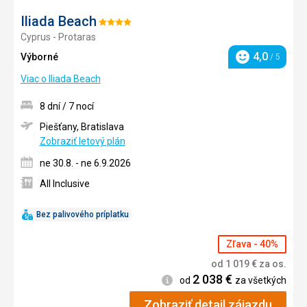
Iliada Beach
Hodnotenie:
Cyprus - Protaras
4/5
4,0
Výborné
/ 5
Hodnotenie
Viac o Iliada Beach
8 dní / 7 nocí
Piešťany, Bratislava
Zobraziť letový plán
ne 30.8. - ne 6.9.2026
All Inclusive
Bez palivového príplatku
Zľava - 40%
od
1 019
€
za os.
2 038
€
Informácie
od
za všetkých
Zobraziť detail zájazdu