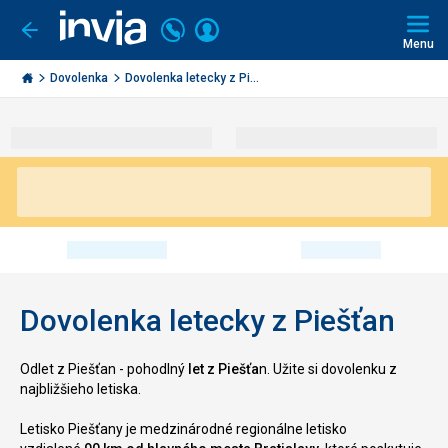
Volajte
Prihlásiť
Ísť
späť
+421
Menu
sa
2
Invia.sk
3221
Dovolenka
Dovolenka letecky z Pi...
0491
Dovolenka letecky z Piešťan
Odlet z Piešťan - pohodlný
let z Piešťa
n. Užite si dovolenku z
najbližšieho letiska.
Letisko Piešťany je medzinárodné regionálne letisko