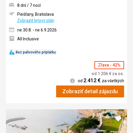
8 dní / 7 nocí
Piešťany, Bratislava
Zobraziť letový plán
ne 30.8. - ne 6.9.2026
All Inclusive
Bez palivového príplatku
Zľava - 42%
od
1 206
€
za os.
2 412
€
Informácie
od
za všetkých
Zobraziť detail zájazdu
Pridať
do
obľúb