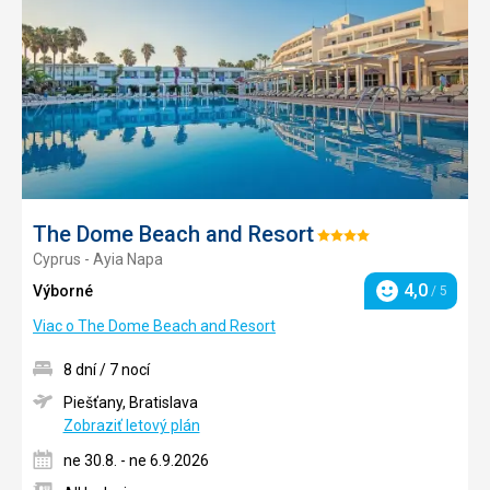
obľúb
The Dome Beach and Resort
Hodnotenie:
Cyprus - Ayia Napa
4/5
4,0
Výborné
/ 5
Hodnotenie
Viac o The Dome Beach and Resort
8 dní / 7 nocí
Piešťany, Bratislava
Zobraziť letový plán
ne 30.8. - ne 6.9.2026