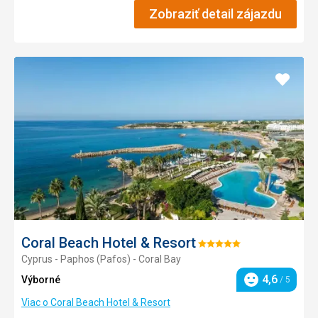
Zobraziť detail zájazdu
Pridať
do
obľúb
Coral Beach Hotel & Resort
Hodnotenie:
Cyprus - Paphos (Pafos) - Coral Bay
5/5
4,6
Výborné
/ 5
Hodnotenie
Viac o Coral Beach Hotel & Resort