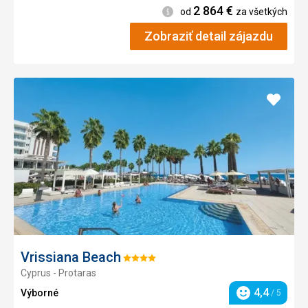
2 864
€
Informácie
od
za všetkých
Zobraziť detail zájazdu
Pridať
do
obľúb
Vrissiana Beach
Hodnotenie:
Cyprus - Protaras
4/5
4,4
Výborné
/ 5
Hodnotenie