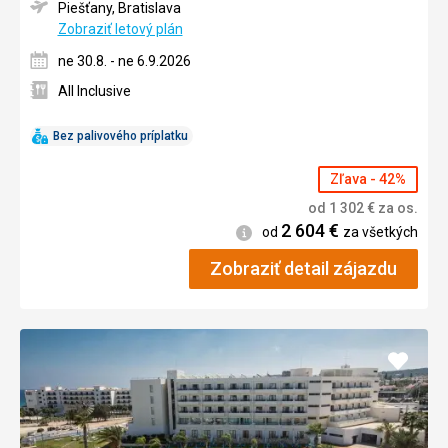
Piešťany, Bratislava
Zobraziť letový plán
ne 30.8. - ne 6.9.2026
All Inclusive
Bez palivového príplatku
Zľava - 42%
od
1 302
€
za os.
2 604
€
Informácie
od
za všetkých
Zobraziť detail zájazdu
Pridať
do
obľúb