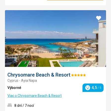
Pridať
do
obľúb
Chrysomare Beach & Resort
Hodnotenie:
Cyprus - Ayia Napa
5/5
4,5
Výborné
/ 5
Hodnotenie
Viac o Chrysomare Beach & Resort
8 dní / 7 nocí