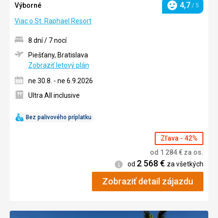
4,7
Výborné
/ 5
Hodnotenie
Viac o St. Raphael Resort
8 dní / 7 nocí
Piešťany, Bratislava
Zobraziť letový plán
ne 30.8. - ne 6.9.2026
Ultra All inclusive
Bez palivového príplatku
Zľava - 42%
od
1 284
€
za os.
2 568
€
Informácie
od
za všetkých
Zobraziť detail zájazdu