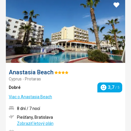
Pridať
do
obľúb
Anastasia Beach
Hodnotenie:
Cyprus - Protaras
4/5
3,7
Dobré
/ 5
Hodnotenie
Viac o Anastasia Beach
8 dní / 7 nocí
Piešťany, Bratislava
Zobraziť letový plán