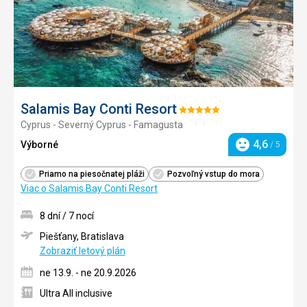
Salamis Bay Conti Resort
Hodnotenie:
Cyprus - Severný Cyprus - Famagusta
5/5
4,6
Výborné
/ 5
Hodnotenie
Priamo na piesočnatej pláži
Pozvoľný vstup do mora
Viac o Salamis Bay Conti Resort
8 dní / 7 nocí
Piešťany, Bratislava
Zobraziť letový plán
ne 13.9. - ne 20.9.2026
Ultra All inclusive