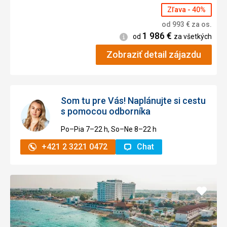
Zľava - 40%
od
993
€
za os.
1 986
€
Informácie
od
za všetkých
Zobraziť detail zájazdu
Som tu pre Vás! Naplánujte si cestu
s pomocou odborníka
Po–Pia 7–⁠⁠⁠⁠⁠⁠22 h, So–Ne 8–⁠⁠⁠⁠⁠⁠22 h
+421 2 3221 0472
Chat
Pridať
do
obľúb