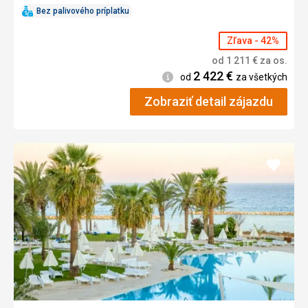
Bez palivového príplatku
Zľava - 42%
od
1 211
€
za os.
2 422
€
Informácie
od
za všetkých
Zobraziť detail zájazdu
Pridať
do
obľúb