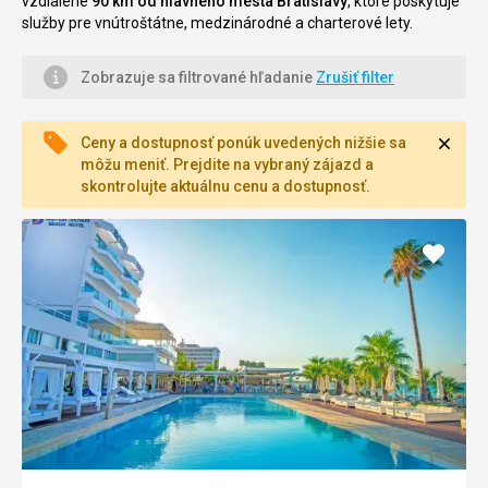
vzdialené
90 km od hlavného mesta Bratislavy
, ktoré poskytuje
služby pre vnútroštátne, medzinárodné a charterové lety.
Zobrazuje sa filtrované hľadanie
Zrušiť filter
Zavri
Ceny a dostupnosť ponúk uvedených nižšie sa
môžu meniť. Prejdite na vybraný zájazd a
skontrolujte aktuálnu cenu a dostupnosť.
Pridať
do
obľúb