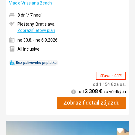
Viac o Vrissiana Beach
8 dní / 7 nocí
Piešťany, Bratislava
Zobraziť letový plán
ne 30.8. - ne 6.9.2026
All Inclusive
Bez palivového príplatku
Zľava - 41%
od
1 154
€
za os.
2 308
€
Informácie
od
za všetkých
Zobraziť detail zájazdu
Pridať
do