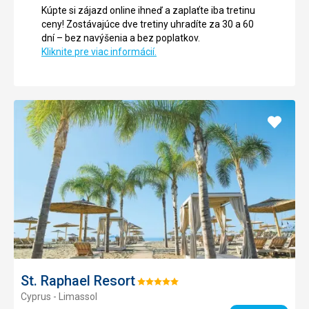
Kúpte si zájazd online ihneď a zaplaťte iba tretinu
ceny! Zostávajúce dve tretiny uhradíte za 30 a 60
dní – bez navýšenia a bez poplatkov.
Kliknite pre viac informácií.
Pridať
do
obľúb
St. Raphael Resort
Hodnotenie:
Cyprus - Limassol
5/5