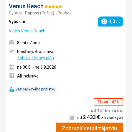
Venus Beach
Hodnotenie:
Cyprus - Paphos (Pafos) - Paphos
5/5
4,3
Výborné
/ 5
Hodnotenie
Viac o Venus Beach
8 dní / 7 nocí
Piešťany, Bratislava
Zobraziť letový plán
ne 30.8. - ne 6.9.2026
All Inclusive
Bez palivového príplatku
Zľava - 42%
od
1 216
€
za os.
2 433
€
Informácie
od
za všetkých
Zobraziť detail zájazdu