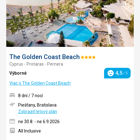
The Golden Coast Beach
Hodnotenie:
Cyprus - Protaras - Pernera
4/5
4,5
Výborné
/ 5
Hodnotenie
Viac o The Golden Coast Beach
8 dní / 7 nocí
Piešťany, Bratislava
Zobraziť letový plán
ne 30.8. - ne 6.9.2026
All Inclusive