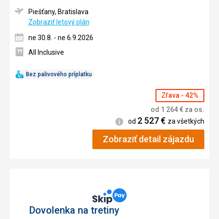
Piešťany, Bratislava
Zobraziť letový plán
ne 30.8. - ne 6.9.2026
All Inclusive
Bez palivového príplatku
Zľava - 42%
od
1 264
€
za os.
2 527
€
Informácie
od
za všetkých
Zobraziť detail zájazdu
Dovolenka na tretiny