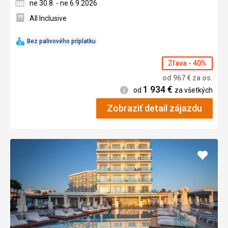
ne 30.8. - ne 6.9.2026
All Inclusive
Bez palivového príplatku
Zľava - 40%
od
967
€
za os.
1 934
€
Informácie
od
za všetkých
Zobraziť detail zájazdu
Pridať
do
obľúb