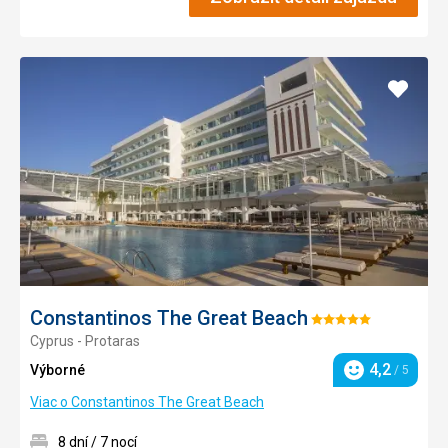
Pridať
do
obľúb
Constantinos The Great Beach
Hodnotenie:
Cyprus - Protaras
5/5
4,2
Výborné
/ 5
Hodnotenie
Viac o Constantinos The Great Beach
8 dní / 7 nocí