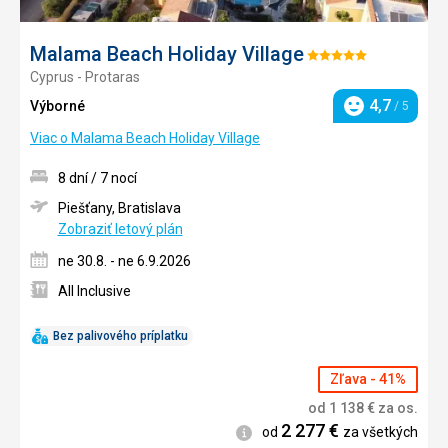
Malama Beach Holiday Village
Hodnotenie:
Cyprus - Protaras
5/5
4,7
Výborné
/ 5
Hodnotenie
Viac o Malama Beach Holiday Village
8 dní / 7 nocí
Piešťany, Bratislava
Zobraziť letový plán
ne 30.8. - ne 6.9.2026
All Inclusive
Bez palivového príplatku
Zľava - 41%
od
1 138
€
za os.
2 277
€
Informácie
od
za všetkých