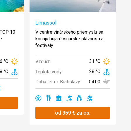
Limassol
i TOP 10
V centre vinárskeho priemyslu sa
je
konajú bujaré vinárske slávnosti a
festivaly.
6 °C
31 °C
Vzduch
8 °C
28 °C
Teplota vody
04:00
Doba letu z Bratislavy
no
Ano
Ano
Ano
Ano
Ano
Ano
od
359
€
za os.