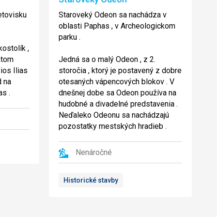
letovisku
Staroveký Odeon sa nachádza v
oblasti Paphas , v Archeologickom
parku .
ostolík ,
atom
Jedná sa o malý Odeon , z 2.
ios Ilias
storočia , ktorý je postavený z dobre
d na
otesaných vápencových blokov . V
as .
dnešnej dobe sa Odeon používa na
hudobné a divadelné predstavenia .
Neďaleko Odeonu sa nachádzajú
pozostatky mestských hradieb .
Nenáročné
Historické stavby