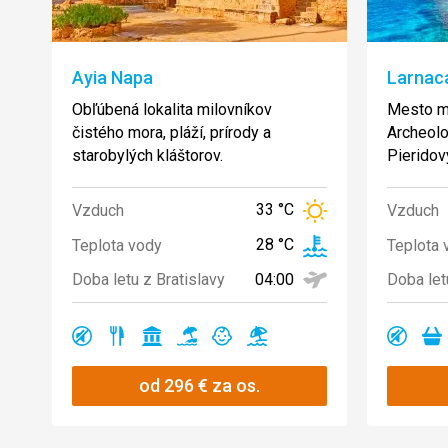
Ayia Napa
Larnac
Obľúbená lokalita milovníkov
Mesto má
čistého mora, pláží, prírody a
Archeol
starobylých kláštorov.
Pieridov
33 °C
Vzduch
Vzduch
28 °C
Teplota vody
Teplota 
04:00
Doba letu z Bratislavy
Doba let
Ano
Ano
Ano
Ano
Ano
Ano
Ano
A
od
296
€
za os.