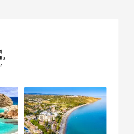
j
lfu
ie