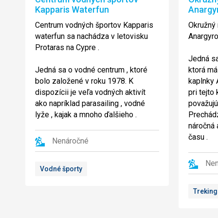
Kapparis Waterfun
Anargy
Centrum vodných športov Kapparis
Okružný 
waterfun sa nachádza v letovisku
Anargyroi
Protaras na Cypre .
Jedná sa
Jedná sa o vodné centrum , ktoré
ktorá má
bolo založené v roku 1978. K
kaplnky 
dispozícii je veľa vodných aktivít
pri tejto
ako napríklad parasailing , vodné
považujú 
lyže , kajak a mnoho ďalšieho .
Prechádzk
náročná 
času .
Nenáročné
Nen
Vodné športy
Treking