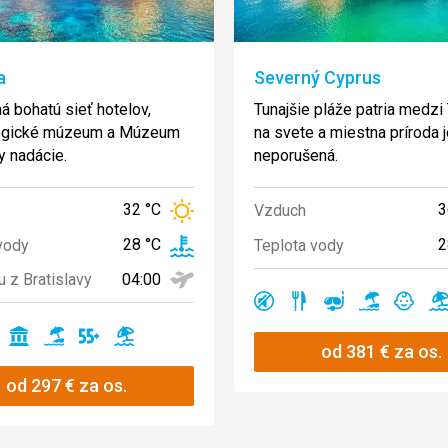
a
Severný Cyprus
 bohatú sieť hotelov,
Tunajšie pláže patria medz
ogické múzeum a Múzeum
na svete a miestna príroda 
y nadácie.
neporušená.
32 °C
3
Vzduch
28 °C
2
vody
Teplota vody
04:00
u z Bratislavy
Ano
Ano
Ano
Ano
Ano
A
no
Ano
Ano
Ano
Ano
od
381
€
za os.
od
297
€
za os.