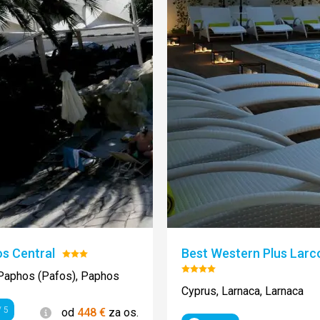
s Central
Best Western Plus Larc
Hodnotenie:
3/5
Hodnotenie:
Paphos (Pafos), Paphos
4/5
Cyprus, Larnaca, Larnaca
Informácie
 5
od
448
€
za os.
enie