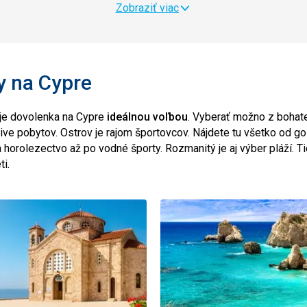
Zobraziť viac
y na Cypre
je dovolenka na Cypre
ideálnou voľbou
. Vyberať možno z bohate
ive pobytov. Ostrov je rajom športovcov. Nájdete tu všetko od go
 a horolezectvo až po vodné športy. Rozmanitý je aj výber pláží. T
i.