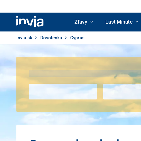
Zľavy
Last Minute
Invia.sk
Invia.sk
Dovolenka
Cyprus