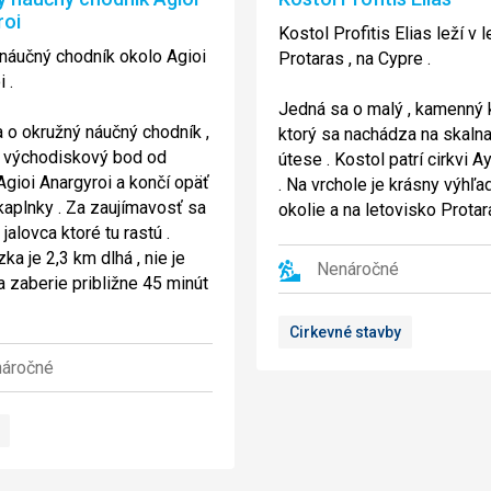
roi
Kostol Profitis Elias leží v 
náučný chodník okolo Agioi
Protaras , na Cypre .
 .
Jedná sa o malý , kamenný k
 o okružný náučný chodník ,
ktorý sa nachádza na skaln
 východiskový bod od
útese . Kostol patrí cirkvi Ay
Agioi Anargyroi a končí opäť
. Na vrchole je krásny výhľa
 kaplnky . Za zaujímavosť sa
okolie a na letovisko Protar
jalovca ktoré tu rastú .
a je 2,3 km dlhá , nie je
Nenáročné
a zaberie približne 45 minút
Cirkevné stavby
áročné