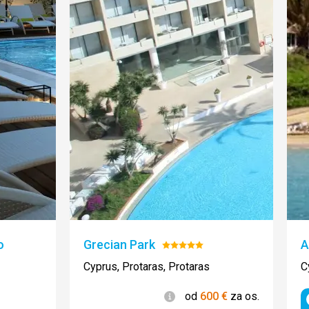
o
Grecian Park
A
Hodnotenie:
5/5
Cyprus, Protaras, Protaras
C
Informácie
od
600
€
za os.