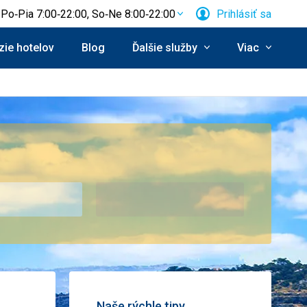
Po‑Pia 7:00‑22:00, So‑Ne 8:00‑22:00
Prihlásiť sa
ie hotelov
Blog
Ďalšie služby
Viac
Naše rýchle tipy